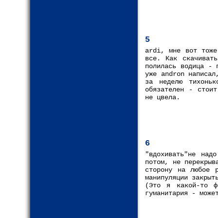
5
ardi, мне вот тоже
все. Как скачиват
полилась водица - 
уже andron написал
за неделю тихоньк
обязателен - стоит
не цвела.
6
"вдохивать"не над
потом, не перекрыв
сторону на любое р
манипуляции закрыт
(Это я какой-то ф
гуманитария - може