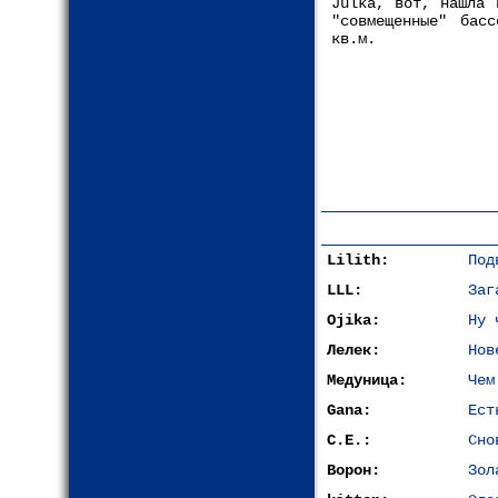
Julka, вот, нашла 
"совмещенные" бас
кв.м.
Lilith:
Под
LLL:
Заг
Ojika:
Ну 
Лелек:
Нов
Медуница:
Чем
Gana:
Ест
С.Е.:
Сно
Ворон:
Зол