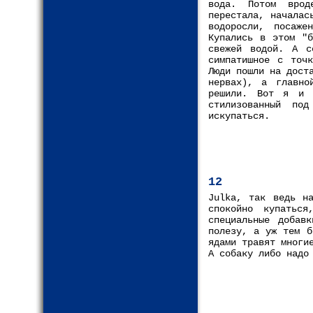
вода. Потом врод
перестала, началас
водоросли, посаже
Купались в этом "б
свежей водой. А с
симпатишное с точ
Люди пошли на дост
нервах), а главно
решили. Вот я и и
стилизованный по
искупаться.
12
Julka, так ведь н
спокойно купатьс
специальные добав
полезу, а уж тем б
ядами травят многи
А собаку либо надо