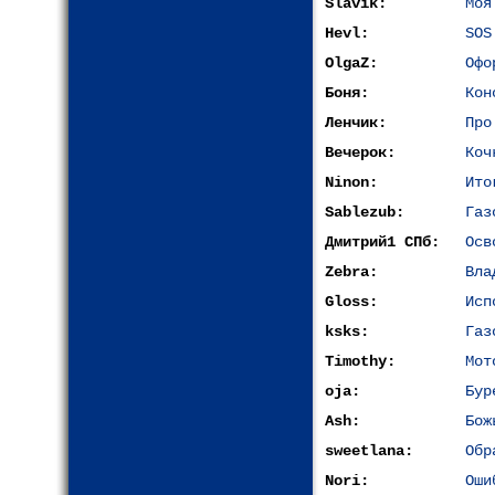
Slavik:
Моя
Hevl:
SOS
OlgaZ:
Офо
Боня:
Кон
Ленчик:
Про
Вечерок:
Коч
Ninon:
Ито
Sablezub:
Газ
Дмитрий1 СПб:
Осв
Zebra:
Вла
Gloss:
Исп
ksks:
Газ
Timothy:
Мот
oja:
Бур
Ash:
Бож
sweetlana:
Обр
Nori:
Оши