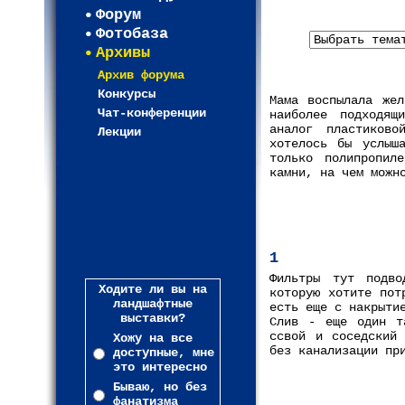
Форум
Фотобаза
Архивы
Архив форума
Конкурсы
Мама воспылала жел
Чат-конференции
наиболее подходящ
аналог пластиково
Лекции
хотелось бы услыш
только полипропил
камни, на чем можн
1
Фильтры тут подво
Ходите ли вы на
которую хотите пот
ландшафтные
есть еще с накрыти
выставки?
Слив - еще один т
ссвой и соседский 
Хожу на все
без канализации пр
доступные, мне
это интересно
Бываю, но без
фанатизма