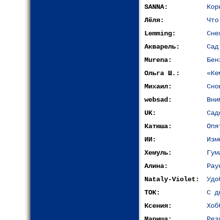
SANNA:
Кор
Лёля:
Что
Lemming:
Сне
Акварель:
Сад
Murena:
Бен
Ольга Ш.:
«Ке
Михаил:
Сно
websad:
Вни
UK:
Сад
Катюша:
Опя
ИИ:
Изм
Хемуль:
Гум
Алина:
Рау
Nataly-Violet:
Удо
ТОК:
С д
Ксения:
Хоб
Мариша:
Рез