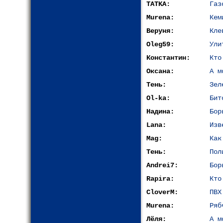
TATKA:
Газ
Murena:
Кем
Веруня:
Кле
Oleg59:
Ули
Константин:
Кто
Оксана:
А м
Тень:
Зел
Ol-ka:
Бит
Надина:
Бор
Lana:
Изв
Mag:
Как
Тень:
Пол
Andrei7:
Бор
Rapira:
Кто
CloverM:
ПВХ
Murena:
Ряб
Лёля:
А м