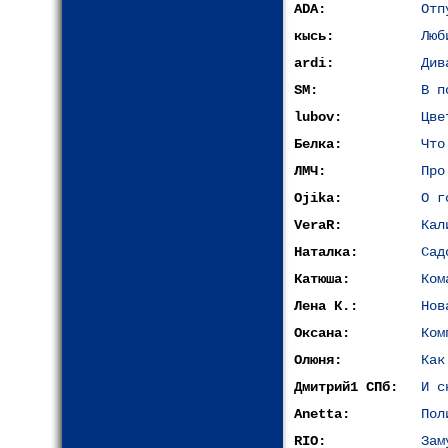
ADA:
Отп
кысь:
Люб
ardi:
Див
SM:
В п
lubov:
Цве
Белка:
Что
ЛМЧ:
Про
Ojika:
О г
VeraR:
Кал
Наталка:
Сад
Катюша:
Ком
Лена К.:
Нов
Оксана:
Ком
Олюня:
Как
Дмитрий1 СПб:
И с
Anetta:
Пол
RIO:
Зам