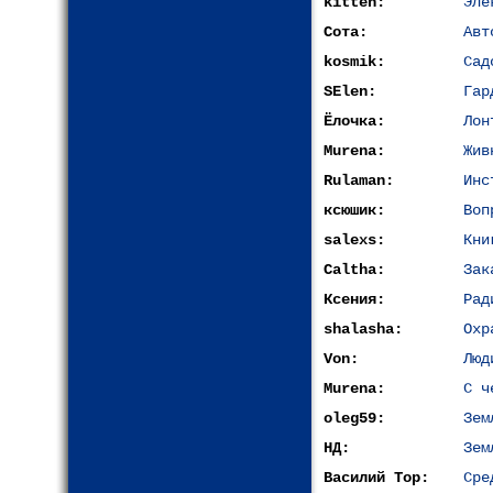
kitten:
Эле
Сота:
Авт
kosmik:
Сад
SElen:
Гар
Ёлочка:
Лон
Murena:
Жив
Rulaman:
Инс
ксюшик:
Воп
salexs:
Кни
Caltha:
Зак
Ксения:
Рад
shalasha:
Охр
Von:
Люд
Murena:
С ч
oleg59:
Зем
НД:
Зем
Василий Тор:
Сре