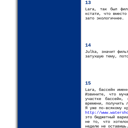
13
Lara, так был фил
кстати, что вместо
зато экологичнее.
14
Julka, значит филь
затухшую тему, пот
15
Lara, бассейн имен
Извините, что муч
участке бассейн,
времени, получить 
Я уже по-всякому к
http://www.watersh
это бюджетный вари
не то, что хотело
неделю не оставишь