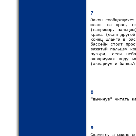
7
Закон сообщающихся
шланг на кран, по
(например, пальцем
крана (если другой
конец шланга в бас
бассейн стоит прос
зажатый пальцем ко
пузыри, если неб
аквариумах воду м
(аквариум и банка/
8
"вычинув" читать к
9
Скажите, а можно с