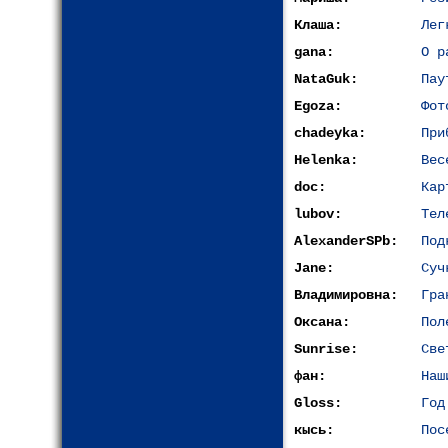
Клаша:
Лег
gana:
О р
NataGuk:
Пау
Egoza:
Фот
chadeyka:
При
Helenka:
Вес
doc:
Кар
lubov:
Тел
AlexanderSPb:
Под
Jane:
Суч
Владимировна:
Гра
Оксана:
Пол
Sunrise:
Све
фан:
Наш
Gloss:
Год
кысь:
Пос