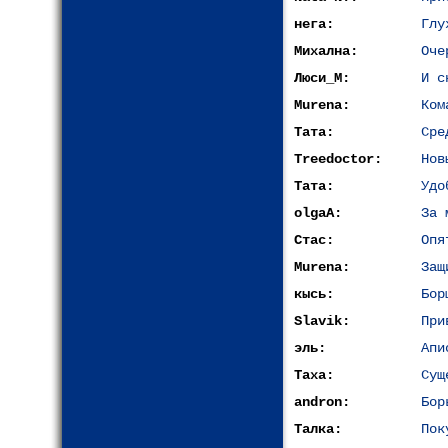
нега:
Глу
Михална:
Оче
Люси_М:
И с
Murena:
Ком
Тата:
Сре
Treedoctor:
Нов
Тата:
Удо
olgaA:
За 
Стас:
Опя
Murena:
Защ
кысь:
Бор
Slavik:
При
эль:
Апи
Таха:
Сущ
andron:
Бор
Талка:
Пок