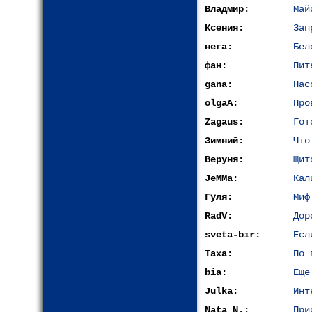
Владмир:
Май
Ксения:
Зап
нега:
Бел
фан:
Пит
gana:
Нас
olgaA:
Про
Zagaus:
Гот
Зимний:
Что
Веруня:
Щит
JeMMa:
Кал
Гуля:
Миф
RadV:
Дор
sveta-bir:
Есл
Таха:
По 
bia:
Еще
Julka:
Инт
Nata N.:
При