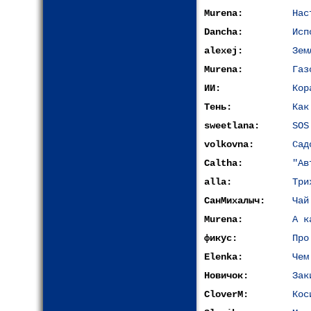
Murena:
Нас
Dancha:
Исп
alexej:
Зем
Murena:
Газ
ИИ:
Кор
Тень:
Как
sweetlana:
SOS
volkovna:
Сад
Caltha:
"Ав
alla:
Три
СанМихалыч:
Чай
Murena:
А к
фикус:
Про
Elenka:
Чем
Новичок:
Зак
CloverM:
Кос