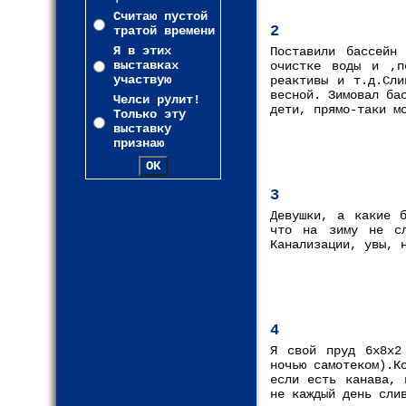
Считаю пустой
2
тратой времени
Я в этих
Поставили бассейн
выставках
очистке воды и ,п
участвую
реактивы и т.д.Сли
весной. Зимовал ба
Челси рулит!
дети, прямо-таки м
Только эту
выставку
признаю
3
Девушки, а какие б
что на зиму не сл
Канализации, увы, 
4
Я свой пруд 6x8x2
ночью самотеком).К
если есть канава, 
не каждый день сли