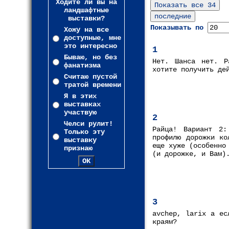
Ходите ли вы на
ландшафтные
выставки?
Показывать по
Хожу на все
доступные, мне
это интересно
1
Бываю, но без
Нет. Шанса нет. Р
фанатизма
хотите получить де
Считаю пустой
тратой времени
Я в этих
выставках
участвую
2
Челси рулит!
Райца! Вариант 2:
Только эту
профилю дорожки ко
выставку
еще хуже (особенно
признаю
(и дорожке, и Вам)
3
avchep, larix а ес
краям?