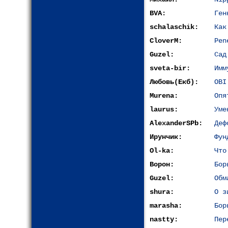
BVA:
Ген
schalaschik:
Как
CloverM:
Pen
Guzel:
Сад
sveta-bir:
Имм
Любовь(Екб):
OBI
Murena:
Опя
laurus:
Уме
AlexanderSPb:
Деф
Ирунчик:
Фун
Ol-ka:
Что
Ворон:
Бор
Guzel:
Обм
shura:
О з
marasha:
Бор
nastty:
Пер