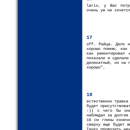
larix, у Вас потр
очень уж не хочетс
17
off. Райца. Дело н
хорошо помню, как 
как ремонтировал 
показали и сделали
деликатный, но на 
хорошо".
18
естественно травка
будет присутствова
:)) с чего бы он
наблюдал за долгие
10 см глины конеч
сверху еще будет в
Тачку провозить не