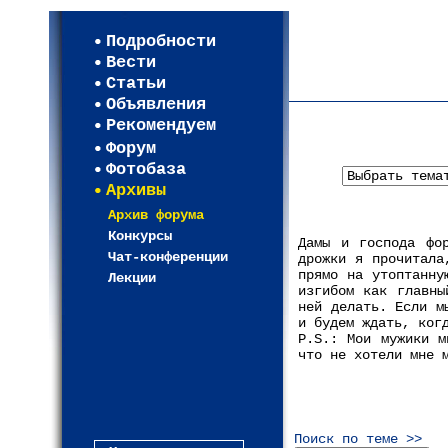
Мои настройки
Регистрация
Подробности
Карта WEBСАД в Моск
Вести
Карта WEBСАД в Лени
Статьи
(93)
Объявления
Рекомендуем
Форум
Фотобаза
Архивы
Архив форума
Конкурсы
Дамы и господа фор
Чат-конференции
дрожки я прочитала
прямо на утоптанну
Лекции
изгибом как главны
ней делать. Если м
и будем ждать, ког
P.S.: Мои мужики м
что не хотели мне 
Поиск по теме >>