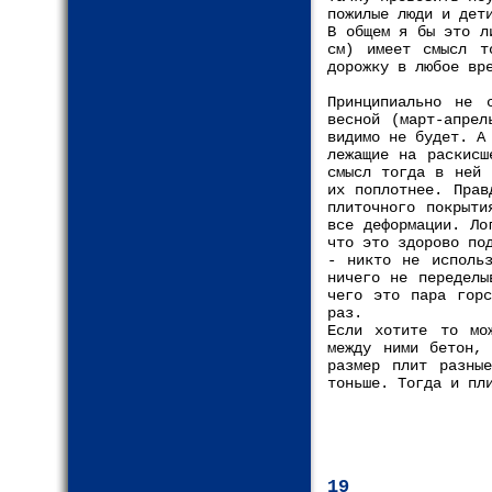
пожилые люди и дет
В общем я бы это л
см) имеет смысл т
дорожку в любое вр
Принципиально не 
весной (март-апрел
видимо не будет. А
лежащие на раскисш
смысл тогда в ней 
их поплотнее. Прав
плиточного покрыти
все деформации. Ло
что это здорово по
- никто не использ
ничего не переделы
чего это пара горс
раз.
Если хотите то мо
между ними бетон, 
размер плит разны
тоньше. Тогда и пл
19