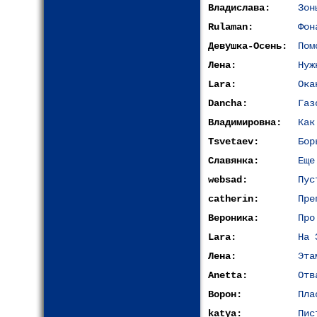
Владислава:
Зон
Rulaman:
Фон
Девушка-Осень:
Пом
Лена:
Нуж
Lara:
Ока
Dancha:
Газ
Владимировна:
Как
Tsvetaev:
Бор
Славянка:
Еще
websad:
Пус
catherin:
Пре
Вероника:
Про
Lara:
На 
Лена:
Эта
Anetta:
Отв
Ворон:
Пла
katya:
Пис