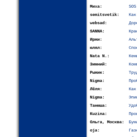
Миха:
SOS
semitsvetik:
Как
websad:
Дор
SANNA:
Кра
Иржи:
Аль
юлял:
Спо
Nata N.:
Кем
Зимний:
Ком
Рыжик:
Тру
Nigma:
Про
Лёля:
Как
Nigma:
Эпи
Танюша:
Удо
Kuzina:
Про
Ольга, Москва:
Бум
oja:
Газ