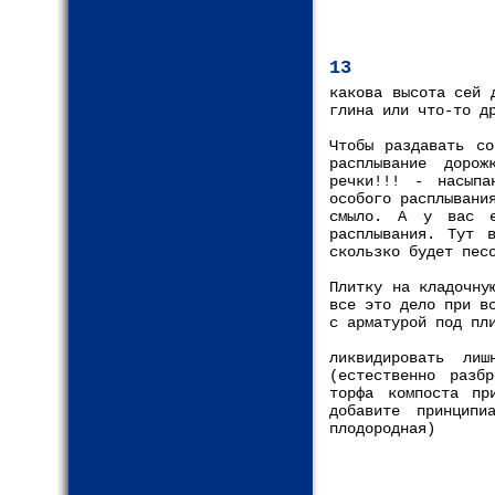
13
какова высота сей 
глина или что-то д
Чтобы раздавать со
расплывание доро
речки!!! - насыпа
особого расплывани
смыло. А у вас е
расплывания. Тут 
скользко будет пес
Плитку на кладочну
все это дело при в
с арматурой под пл
ликвидировать ли
(естественно разб
торфа компоста пр
добавите принцип
плодородная)