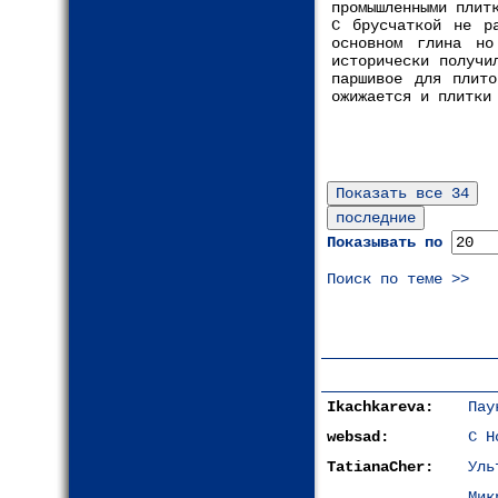
промышленными плит
С брусчаткой не р
основном глина но
исторически получи
паршивое для плит
ожижается и плитки
Показывать по
Поиск по теме >>
Ikachkareva:
Пау
websad:
С Н
TatianaCher:
Уль
Мик