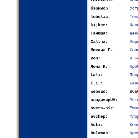
rozovodik:
Кон
бэримор:
Уст
lobelia:
Тем
kijkеr:
Как
Танюша:
Дек
Caltha:
Пор
Михаил Г.:
Сов
Von:
И «
Лена К.:
Про
Lali:
Пок
E.L.:
Бер
websad:
ВСЕ
владимирUA:
Мот
sveta-bir:
"Им
avchep:
Фло
Asti:
Кон
Rulaman:
Кре