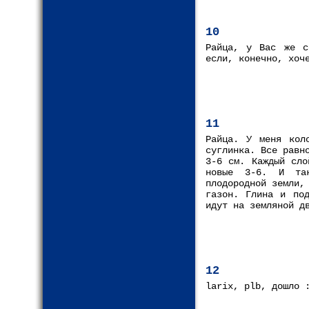
10
Райца, у Вас же с
если, конечно, хоч
11
Райца. У меня кол
суглинка. Все равн
3-6 см. Каждый сло
новые 3-6. И так
плодородной земли,
газон. Глина и под
идут на земляной д
12
larix, plb, дошло 