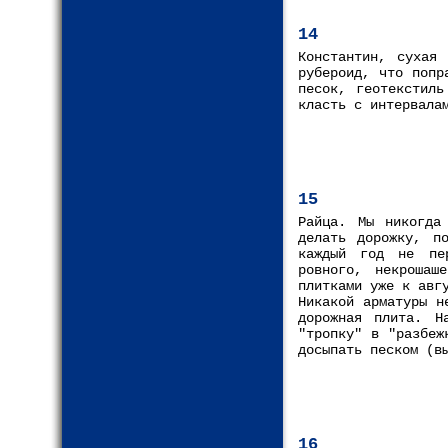
14
Константин, сухая
рубероид, что попр
песок, геотекстиль
класть с интервала
15
Райца. Мы никогда
делать дорожку, п
каждый год не пер
ровного, некрошаш
плитками уже к авг
Никакой арматуры н
дорожная плита. Н
"тропку" в "разбеж
досыпать песком (в
16