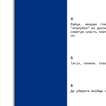
4
Райца, мокрая гл
"опалубке" из досо
советую класть пли
см.
5
larix, поняла. Спа
6
Да уберите вообще 