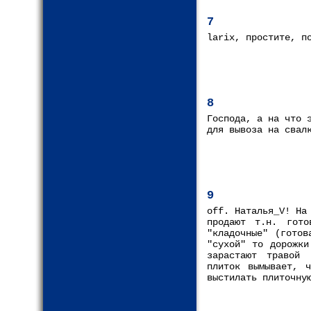
7
larix, простите, п
8
Господа, а на что 
для вывоза на свал
9
off. Наталья_V! На
продают т.н. гото
"кладочные" (готов
"сухой" то дорожки
зарастают травой 
плиток вымывает, ч
выстилать плиточну