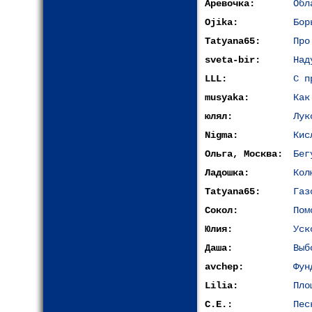
Аревочка:
Обл
Ojika:
Бор
Tatyana65:
Про
sveta-bir:
Над
LLL:
С п
musyaka:
Как
юлял:
Лук
Nigma:
Кис
Ольга, Москва:
Бег
Ладошка:
Кол
Tatyana65:
Газ
Сокол:
Пом
Юлия:
Уск
Даша:
Выб
avchep:
Фун
Lilia:
Пло
С.Е.:
Пес