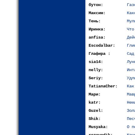
бутон:
Газ
Максим:
Как
Тень:
Мул
Иринка:
Что
anfisa:
Дей
Escodalbar:
Гли
Глафира :
Сад
sia14:
Лун
nelly:
Инт
Seriy:
Удл
TatianaCher:
Как
Мари:
Мав
katr:
Нем
Guzel:
Зол
Shik:
Пес
Musyaka:
О п