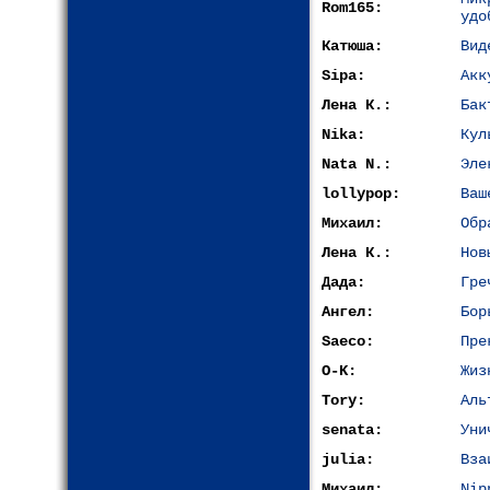
Rom165:
удо
Катюша:
Вид
Sipa:
Акк
Лена К.:
Бак
Nika:
Кул
Nata N.:
Эле
lollypop:
Ваш
Михаил:
Обр
Лена К.:
Нов
Дада:
Гре
Ангел:
Бор
Saeco:
Пре
O-K:
Жиз
Tory:
Аль
senata:
Уни
julia:
Вза
Михаил:
Nip