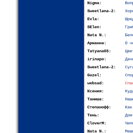
Nigma:
Воп
Sweetlana-2:
Хор
Evla:
Шре
SElen:
Гри
Nata N.:
Бел
Арманна:
О ч
Tatyana65:
Цве
irinapo:
Дач
Sweetlana-2:
Суг
Guzel:
Спо
websad:
Спа
Ксения:
Куд
Танюша:
Наш
Степанофф:
Как
Тень:
Дом
CloverM:
Чип
Nata N.:
Меш