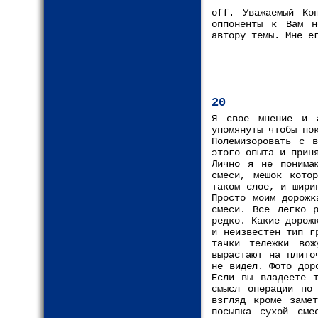
off. Уважаемый Ко
оппоненты к Вам н
автору темы. Мне е
20
Я свое мнение и а
упомянуты чтобы по
Полемизоровать с 
этого опыта и прин
Лично я не понима
смеси, мешок кото
таком слое, и шири
Просто моим дорожк
смеси. Все легко р
редко. Какие дорож
и неизвестен тип г
тачки тележки во
вырастают на плито
не видел. Фото дор
Если вы владеете т
смысл операции по
взгляд кроме замет
посыпка сухой сме