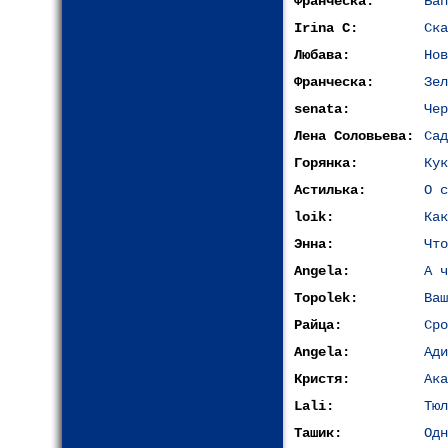
Франческа:
Бап
Irina C:
Ска
Любава:
Нов
Франческа:
Зел
senata:
Чер
Лена Соловьева:
Сад
Горянка:
Кук
Астилька:
О с
loik:
Как
Энна:
Что
Angela:
А ч
Topolek:
Ваш
Райца:
Сро
Angela:
Ади
Кристя:
Ака
Lali:
Тюл
Ташик:
Одн