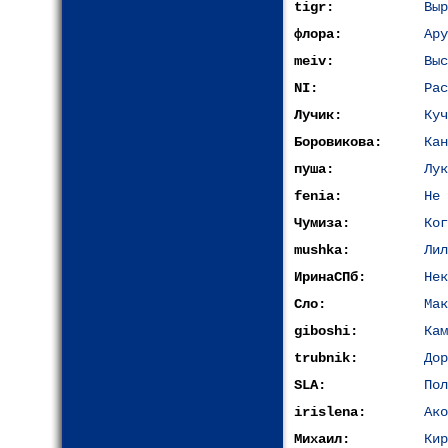
tigr:
Выр
флора:
Ару
meiv:
Выс
NI:
Рас
Лучик:
Куч
Боровикова:
Кан
пуша:
Лук
fenia:
Не 
Чумиза:
Ког
mushka:
Лил
ИринаСПб:
Нек
Сло:
Мак
giboshi:
Кам
trubnik:
Дор
SLA:
Пол
irislena:
Ако
Михаил:
Кир