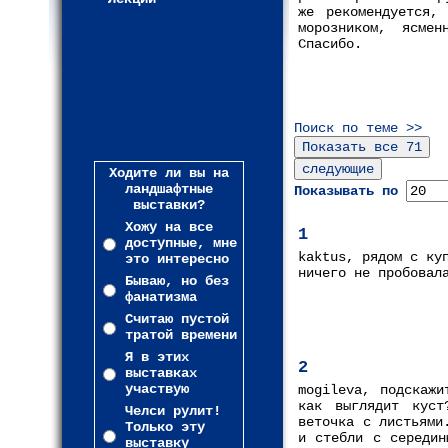
же рекомендуется,
морозником, ясмен
Спасибо.
Поиск по теме >>
Ходите ли вы на
ландшафтные
Показывать по
выставки?
Хожу на все
1
доступные, мне
kaktus, рядом с ку
это интересно
ничего не пробовал
Бываю, но без
фанатизма
Считаю пустой
тратой времени
Я в этих
2
выставках
участвую
mogileva, подскажи
как выглядит куст
Челси рулит!
веточка с листьями
Только эту
и стебли с середин
выставку