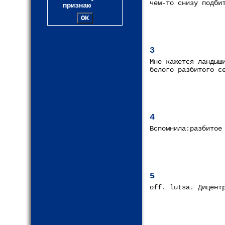
чем-то снизу подби
признаю
3
Мне кажется ландыш
белого разбитого с
4
Вспомнила:разбитое
5
off. lutsa. Дицент