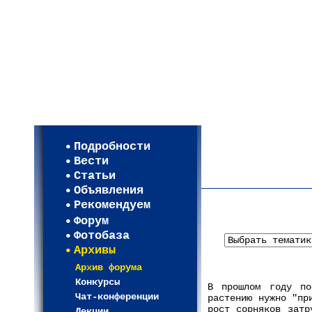
Мои настройки
Регистрация
Подробности
Карта WEBСАД в Моск
Вести
Карта WEBСАД в Лени
Статьи
(93)
Объявления
Рекомендуем
Форум
Фотобаза
Архивы
Архив форума
Конкурсы
В прошлом году по
Чат-конференции
растению нужно "пр
рост сорняков затр
Лекции