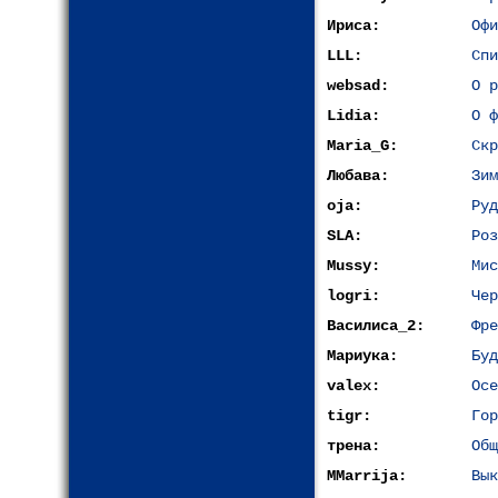
Ириса:
Офи
LLL:
Спи
websad:
О р
Lidia:
О ф
Maria_G:
Скр
Любава:
Зим
oja:
Руд
SLA:
Роз
Mussy:
Мис
logri:
Чер
Василиса_2:
Фре
Мариука:
Буд
valex:
Осе
tigr:
Гор
трена:
Общ
MMarrija:
Вык