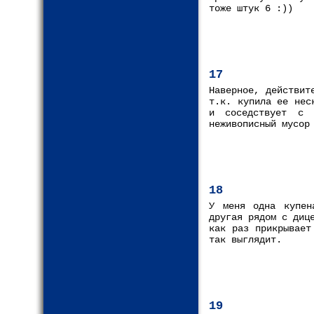
тоже штук 6 :))
17
Наверное, действит
т.к. купила ее нес
и соседствует с 
неживописный мусор
18
У меня одна купен
другая рядом с диц
как раз прикрывает
так выглядит.
19