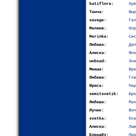
katiflora:
Хре
Танча:
Выр
savage:
Гал
Миляев:
Опр
Marinka:
Сис
Любава:
Дел
Алиска:
Япо
websad:
Зла
Ммаша:
Вре
Любава:
Гла
Ириса:
Пар
semitsvetik:
Бро
Любава:
Мах
Лучик:
Воп
svetka:
Oxa
Алиска:
Лав
ЕленаКу:
Пер