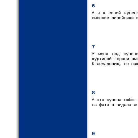
6
А я к своей купен
высокие лилейники 
7
У меня под купено
куртиной герани вы
К сожалению, не на
8
А что купена любит
на фото я видела е
9