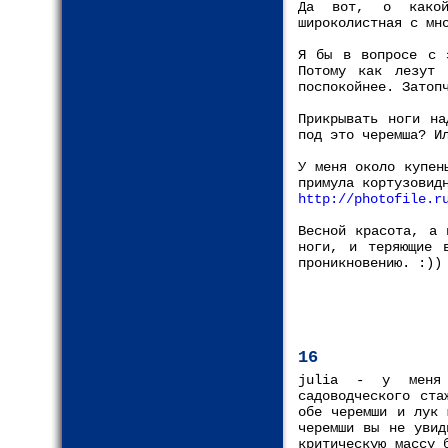
Да вот, о какой
широколистная с мн
Я бы в вопросе с э
Потому как лезут 
поспокойнее. Затоп
Прикрывать ноги на
под это черемша? И
У меня около купен
примула кортузовид
http://photofile.r
Весной красота, а 
ноги, и теряющие 
проникновению. :))
16
julia - у меня 
садоводческого ста
обе черемши и лук 
черемши вы не увид
критическую массу 