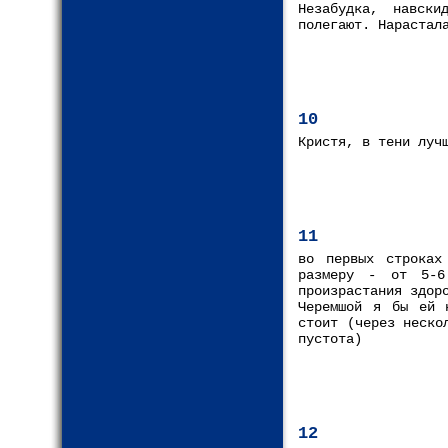
Незабудка, навск
полегают. Нарастал
10
Кристя, в тени луч
11
во первых строках
размеру - от 5-6
произрастания здор
Черемшой я бы ей 
стоит (через неско
пустота)
12