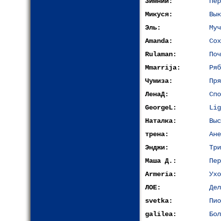
Зимний:
Пер
Микуся:
Вык
Эль:
Муч
Amanda:
Сох
Rulaman:
Поч
Mmarrija:
Ряб
Чумиза:
Пря
ЛенаД:
Спо
GeorgeL:
Lig
Наталка:
Выс
трена:
Ане
Энджи:
Три
Маша Д.:
Пер
Armeria:
Ухо
ЛОЕ:
Дел
svetka:
Пио
galilea:
Бол