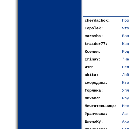
cherdachok:
Поз
Topolek:
Что
marasha:
Воп
traider77:
Кан
Ксения:
Род
IrinaY:
"Не
чзп:
Пел
akita:
Лоб
смородина:
Кто
Горянка:
Упл
Михаил:
Phy
Мечтательница:
Мек
Франческа:
Аст
ЕленаКу:
Ако