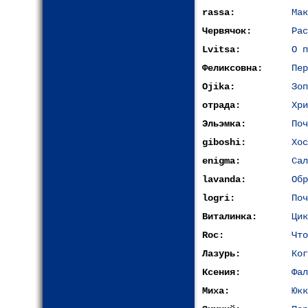
rassa:
Мак
Червячок:
Рас
Lvitsa:
О п
Феликсовна:
Пер
Ojika:
Зоп
отрада:
Хри
Эльэмка:
Поч
giboshi:
Хос
enigma:
Сал
lavanda:
Обр
logri:
Поч
Виталинка:
Цик
Roc:
Что
Лазурь:
Ког
Ксения:
Фал
Миха:
Юкк