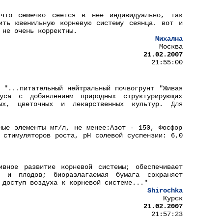
что семечко сеется в нее индивидуально, так
ить ювенильную корневую систему сеянца. вот и
 не очень корректны.
Михална
Москва
21.02.2007
21:55:00
 "...питательный нейтральный почвогрунт "Живая
уса с добавлением природных структурирующих
ных, цветочных и лекарственных культур. Для
ные элементы мг/л, не менее:Азот - 150, Фосфор
 стимуляторов роста, pH солевой суспензии: 6,0
ивное развитие корневой системы; обеспечивает
й и плодов; биоразлагаемая бумага сохраняет
 доступ воздуха к корневой системе..."
Shirochka
Курск
21.02.2007
21:57:23