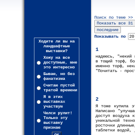
Поиск по теме >>
Показывать по
Ходите ли вы на
ландшафтные
1
выставки?
надеюсь, "некий 
Хожу на все
в тощий торф, бо
доступные, мне
именно торф, нек
это интересно
"Почитать - прос
Бываю, но без
фанатизма
Считаю пустой
тратой времени
Я в этих
2
выставках
Я тоже купила э
участвую
Написано "улучша
Челси рулит!
доступ воздуха к
Только эту
уникальной техн
выставку
росточки длинные
признаю
таблетки водой, 