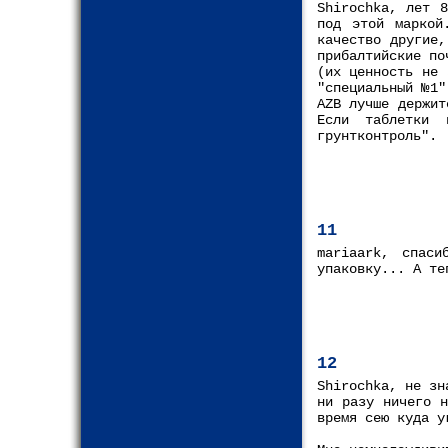
Shirochka, лет 
под этой маркой
качество другие
прибалтийские по
(их ценность не 
"специальный №1"
AZB лучше держит
Если таблетки 
грунтконтроль".
11
mariaark, спас
упаковку... А те
12
Shirochka, не зн
ни разу ничего н
время сею куда у