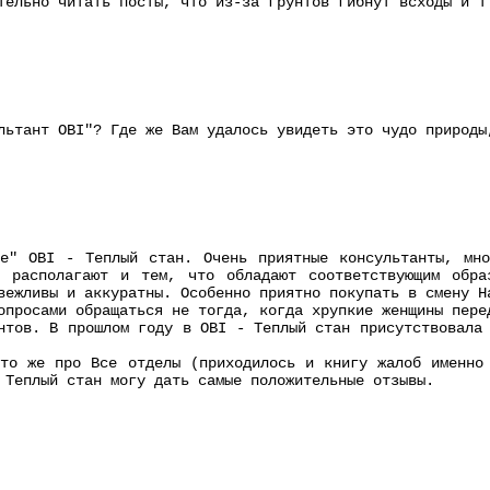
тельно читать посты, что из-за грунтов гибнут всходы и т
льтант OBI"? Где же Вам удалось увидеть это чудо природы
ре" OBI - Теплый стан. Очень приятные консультанты, мно
е располагают и тем, что обладают соответствующим обра
вежливы и аккуратны. Особенно приятно покупать в смену Н
опросами обращаться не тогда, когда хрупкие женщины пере
нтов. В прошлом году в OBI - Теплый стан присутствовала
то же про Все отделы (приходилось и книгу жалоб именно
 Теплый стан могу дать самые положительные отзывы.