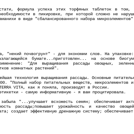
стати, формула успеха этих торфяных таблеток в том, 
необходимости в пикировке, при которой сложно не наруш
аманихи в виде "сбалансированного набора микроэлементов"
а, "некий почвогрунт" - для экономии слов. На упаковке:
злагающейся бумаге...приготовлен... на основе биогум
Применение: "Для выращивания рассады овощных, зелен
тков комнатных растений".
ейшая технология выращивания рассады. Основные питатель
00. "Полный набор питательных веществ, микроэлементов и
TERRA VITA, как я поняла, производят в России.
этикетки - самую информативную - я вам процитировала.
 забыла "...улучшает всхожесть семян; обеспечивает акт
мость рассады;повышает урожайность и качество овоще
ата; создает эффективную дренажную систему; обеспечивает