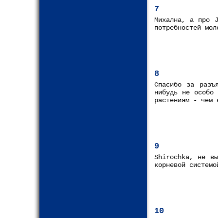
7
Михална, а про J
потребностей мол
8
Спасибо за разъ
нибудь не особо 
растениям - чем 
9
Shirochka, не в
корневой системо
10