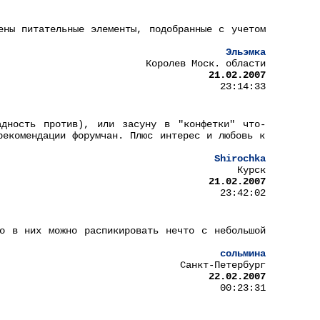
ены питательные элементы, подобранные с учетом
Эльэмка
Королев Моск. области
21.02.2007
23:14:33
адность против), или засуну в "конфетки" что-
рекомендации форумчан. Плюс интерес и любовь к
Shirochka
Курск
21.02.2007
23:42:02
о в них можно распикировать нечто с небольшой
сольмина
Санкт-Петербург
22.02.2007
00:23:31