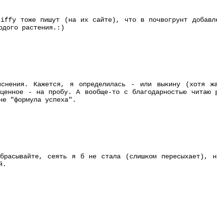
iffy тоже пишут (на их сайте), что в почвогрунт добавл
одого растения.:)
яснения. Кажется, я определилась - или выкину (хотя ж
ценное - на пробу. А вообще-то с благодарностью читаю 
не "формула успеха".
ыбрасывайте, сеять я б не стала (слишком пересыхает), н
й.