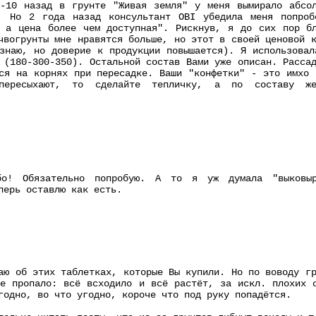
8-10 назад в грунте "Живая земля" у меня вымирало абсол
. Но 2 года назад консультант OBI убедила меня попроб
, а цена более чем доступная". Рискнув, я до сих пор бл
чвогрунты мне нравятся больше, но этот в своей ценовой 
знаю, но доверие к продукции повышается). Я использовал
 (180-300-350). Остальной состав Вами уже описан. Расса
ся на корнях при пересадке. Ваши "конфетки" - это имхо 
пересыхают, то сделайте тепличку, а по составу же
ибо! Обязательно попробую. А то я уж думала "выковы
перь оставлю как есть.
аю об этих таблетках, которые Вы купили. Но по воводу г
е пропало: всё всходило и всё растёт, за искл. плохих 
годно, во что угодно, короче что под руку попадётся.