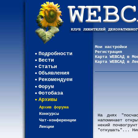
Мои настройки
Регистрация
Подробности
Карта WEBСАД в Мо
Вести
Карта WEBСАД в Ле
Статьи
Объявления
Рекомендуем
Форум
Фотобаза
Архивы
Архив форума
Конкурсы
На днях "посча
Чат-конференции
напоминает откры
некий почвогрунт
Лекции
"откушать"... Ни