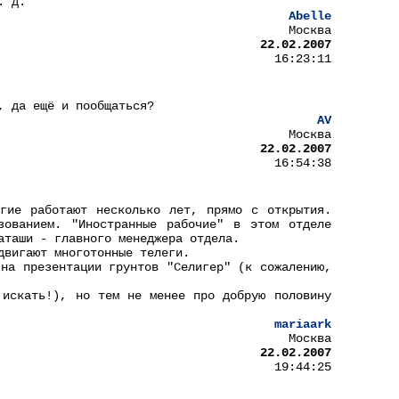
. д.
Abelle
Москва
22.02.2007
16:23:11
, да ещё и пообщаться?
AV
Москва
22.02.2007
16:54:38
гие работают несколько лет, прямо с открытия.
зованием. "Иностранные рабочие" в этом отделе
аташи - главного менеджера отдела.
двигают многотонные телеги.
 на презентации грунтов "Селигер" (к сожалению,
 искать!), но тем не менее про добрую половину
mariaark
Москва
22.02.2007
19:44:25