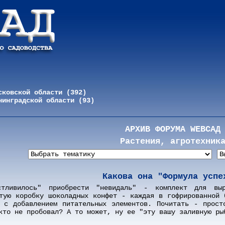
сковской области (392)
нинградской области (93)
АРХИВ ФОРУМА WEBСАД
Растения, агротехник
Какова она "Формула успе
стливилось" приобрести "невидаль" - комплект для вы
тую коробку шоколадных конфет - каждая в гофрированной 
 с добавлением питательных элементов. Почитать - прост
кто не пробовал? А то может, ну ее "эту вашу заливную ры