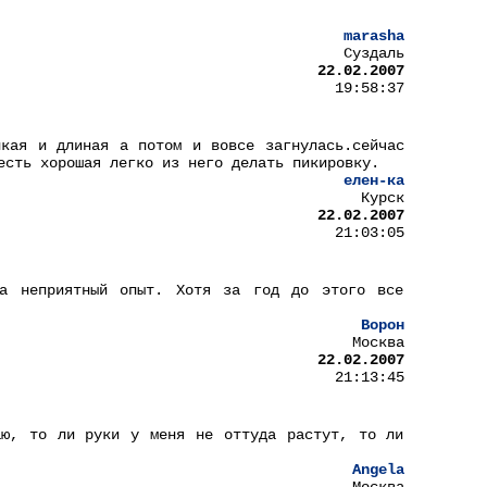
marasha
Суздаль
22.02.2007
19:58:37
нкая и длиная а потом и вовсе загнулась.сейчас
есть хорошая легко из него делать пикировку.
елен-ка
Курск
22.02.2007
21:03:05
а неприятный опыт. Хотя за год до этого все
Ворон
Москва
22.02.2007
21:13:45
аю, то ли руки у меня не оттуда растут, то ли
Angela