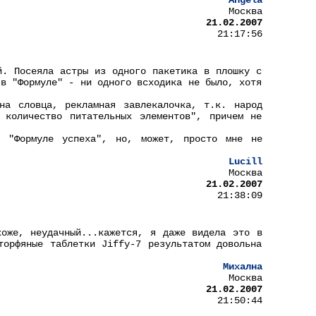
Angela
Москва
21.02.2007
21:17:56
й. Посеяла астры из одного пакетика в плошку с
 в "Формуле" - ни одного всходика не было, хотя
на словца, рекламная завлекалочка, т.к. народ
 количество питательных элементов", причем не
о "Формуле успеха", но, может, просто мне не
Lucill
Москва
21.02.2007
21:38:09
хоже, неудачный...кажется, я даже видела это в
торфяные таблетки Jiffy-7 результатом довольна
Михална
Москва
21.02.2007
21:50:44