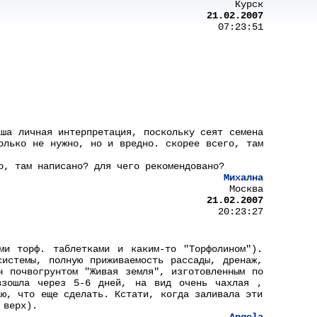
Курск
21.02.2007
07:23:51
аша личная интерпретация, поскольку сеят семена
олько не нужно, но и вредно. скорее всего, там
о, там написано? для чего рекомендовано?
Михална
Москва
21.02.2007
20:23:27
ми торф. таблетками и каким-то "Торфолином").
системы, полную приживаемость рассады, дренаж,
н почвогрунтом "Живая земля", изготовленным по
взошла через 5-6 дней, на вид очень чахлая ,
аю, что еще сделать. Кстати, когда заливала эти
 верх).