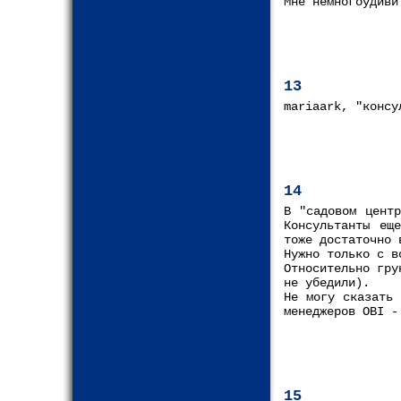
Мне немногоудиви
13
mariaark, "консу
14
В "садовом цент
Консультанты ещ
тоже достаточно 
Нужно только с в
Относительно гру
не убедили).
Не могу сказать 
менеджеров OBI -
15