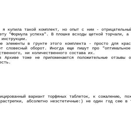
 я купила такой комплект, но опыт с ним - отрицательны
ету "Формула успеха". В плошке всходы щеткой торчали, а
 инструкции.
ые элементы в грунте этого комплекта - просто для крас
от словесный оборот. Иногда еще пишут про "оптимальное
ственного, ни количественного состава их.
в Архиве тоже не припоминаются положительные отзывы 
есть.
ицированный вариант торфяных таблеток, к сожалению, по
растрепки, абсолютно неэстетичные:) не один год сею в 