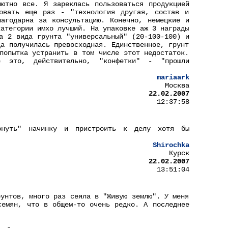
ютно все. Я зареклась пользоваться продукцией
овать еще раз - "технология другая, состав и
агодарна за консультацию. Конечно, немецкие и
категории имхо лучший. На упаковке аж 3 награды
а 2 вида грунта "универсальный" (20-100-100) и
да получилась превосходная. Единственное, грунт
попытка устранить в том числе этот недостаток.
 это, действительно, "конфетки" - "прошли
mariaark
Москва
22.02.2007
12:37:58
рнуть" начинку и пристроить к делу хотя бы
Shirochka
Курск
22.02.2007
13:51:04
рунтов, много раз сеяла в "Живую землю". У меня
семян, что в общем-то очень редко. А последнее