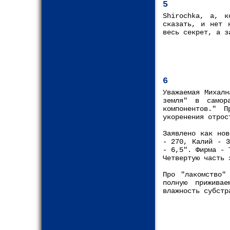
5
Shirochka, а, к
сказать, и нет 
весь секрет, а з
6
Уважаемая Михалн
земля" в самора
компонентов." 
укоренения отрос
Заявлено как нов
- 270, Калий - 3
- 6,5". Фирма - 
Четвертую часть 
Про "лакомство"
полную приживае
влажность субстр