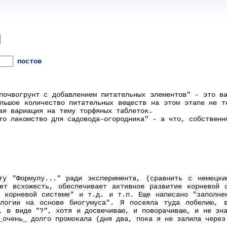
постов
почвогрунт с добавлением питательных элементов" - это в
льшое количество питательных веществ на этом этапе не т
ая вариация на тему торфяных таблеток.
то лакомство для садовода-огородника" - а что, собственн
ту "Формулу..." ради эксперимента, (сравнить с немецки
ет всхожесть, обеспечивает активное развитие корневой 
 корневой системе" и т.д. и т.п. Еще написано "заполне
ологии на основе биогумуса". Я посеяла туда лобелию, 
, в виде "?", хотя и досвечиваю, и поворачиваю, и не зн
_очень_ долго промокала (дня два, пока я не залила через