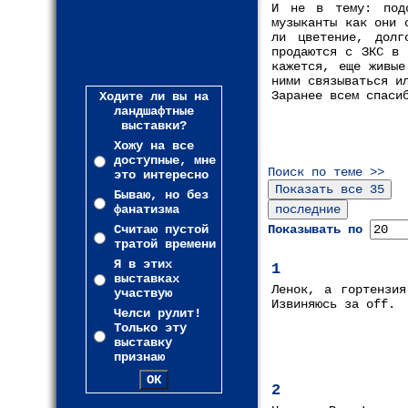
И не в тему: подс
музыканты как они 
ли цветение, дол
продаются с ЗКС в 
кажется, еще живые
ними связываться и
Заранее всем спаси
Ходите ли вы на
ландшафтные
выставки?
Хожу на все
доступные, мне
Поиск по теме >>
это интересно
Бываю, но без
фанатизма
Считаю пустой
Показывать по
тратой времени
Я в этих
1
выставках
Ленок, а гортензия
участвую
Извиняюсь за off.
Челси рулит!
Только эту
выставку
признаю
2