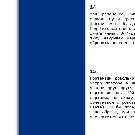
14
Мои Бременские, ку
сначала бутон крас
Цветки см по 8, да
Под Питером они ос
симпатичный. А 4-ц
зиму накрываю чер
обрезать по весне 
15
Гортензии довольно
метра полтора в д
мешали друг другу
гортензия ок. 100
сортовых не скажу
сочетаться с розов
цвета). Я бы поса
типа Абраши, или н
мне кажется что ро