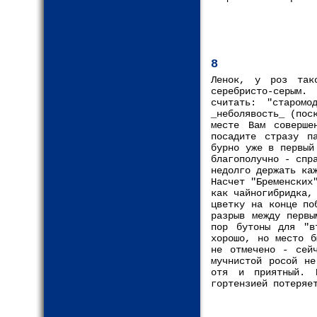
8
Ленок, у роз так
серебристо-серым.
считать: "старомо
_неболявость_ (пос
месте Вам соверше
посадите стразу п
бурно уже в первый
благополучно - спр
недолго держать ка
Насчет "Бременских
как чайногибридка,
цветку на конце по
разрыв между первы
пор бутоны для "в
хорошо, но место б
не отмечено - сейч
мучнистой росой не
отя и приятный. 
гортензией потеряе