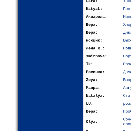
Lara:
Тан
KatyaL:
Пов
Акварель:
Мин
Вера:
Хло
Вера:
Дик
ксюшик:
Выс
Лена К.:
Нов
smirnova:
Сор
lk:
Роз
Росинка:
Дам
Zoya:
Выз
Мавра:
Авг
Natalya:
Ста
LU:
роз
Вера:
Про
Со
Olya:
сро