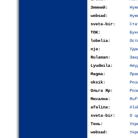
Зимний:
Нуж
websad:
Нуж
sveta-bir:
Ста
ТОК:
Бук
lobelia:
Ост
oja:
Уда
Rulaman:
Зак
Lyudmila:
Неу
Magma:
Пра
oksik:
Роз
Ольга Яр:
Роз
Михална:
Ruf
afalina:
Alo
sveta-bir:
О ц
Тень:
Укр
websad:
Укр