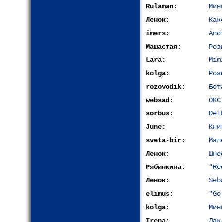
Rulaman:
Мин
Ленок:
Как
imers:
And
Машастая:
Роз
Lara:
Mim
kolga:
Роз
rozovodik:
Бот
websad:
ОКС
sorbus:
Del
June:
Кни
sveta-bir:
Мал
Ленок:
Шне
Рябинкина:
"Re
Ленок:
Seb
elimus:
"Go
kolga:
Мин
Irena:
Лак