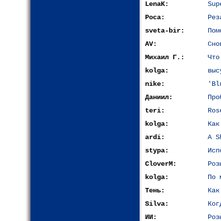
LenaK:
Sup
Роса:
Рез
sveta-bir:
Пом
AV:
Сно
Михаил Г.:
Что
kolga:
выс
nike:
'Bl
Даниил:
Про
teri:
Ros
kolga:
Как
ardi:
A S
stypa:
Исп
CloverM:
Роз
kolga:
По 
Тень:
Как
Silva:
Ког
ИИ:
Роз