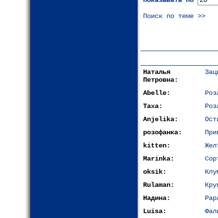
Показывать по
Поиск по теме >>
Наталья
Зац
Петровна:
Abelle:
Роз
Таха:
Роз
Anjelika:
Ост
розофанка:
При
kitten:
Жел
Marinka:
Сор
oksik:
Клу
Rulaman:
Кру
Надина:
Pap
Luisa:
Фал