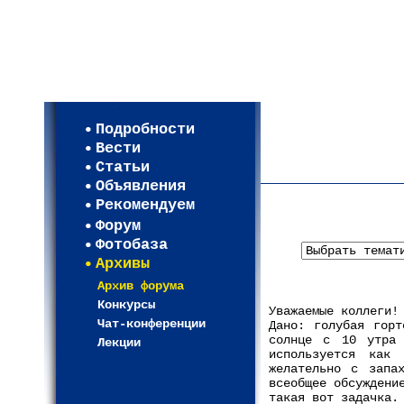
Мои настройки
Регистрация
Подробности
Карта WEBСАД в Моск
Вести
Карта WEBСАД в Лени
Статьи
(93)
Объявления
Рекомендуем
Форум
Фотобаза
Архивы
Архив форума
Конкурсы
Уважаемые коллеги!
Чат-конференции
Дано: голубая горт
солнце с 10 утра 
Лекции
используется как
желательно с запа
всеобщее обсуждени
такая вот задачка.