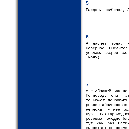
5
Пардон, ошибочка, 
6
А насчет тона: к
наверное. Мыслится
уезжаю, скорее все
школу).
7
А с Абрашей Вам не
По поводу тона - э
то может понравить
розово-абрикосов
неплоха, у неё ро
дуэт. В старомодно
розовые, бледно-бл
тут как раз Ости
выцветают со време