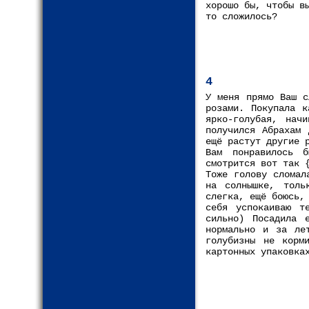
хорошо бы, чтобы в
то сложилось?
4
У меня прямо Ваш с
розами. Покупала к
ярко-голубая, нач
получился Абрахам
ещё растут другие 
Вам понравилось 
смотрится вот так 
Тоже голову сломал
на солнышке, толь
слегка, ещё боюсь,
себя успокаиваю т
сильно) Посадила 
нормально и за ле
голубизны не корм
картонных упаковка