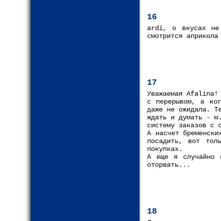
16
ardi, о вкусах не
смотрится априкола
17
Уважаемая Afalina!
с перерывом, а ког
даже не ожидала. Т
ждать и думать - м
систему заказов с 
А насчет бременски
посадить, вот тол
покупках.
А еще я случайно 
оторвать...
18