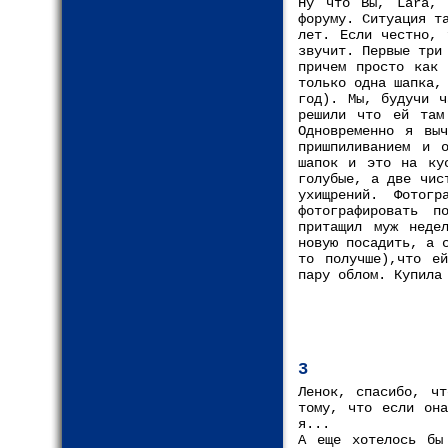
Ну что Вы, Lara, 
форуму. Ситуация т
лет. Если честно, 
звучит. Первые три
причем просто как 
только одна шапка,
год). Мы, будучи ч
решили что ей там
Одновременно я вы
пришпиливанием и 
шапок и это на ку
голубые, а две чис
ухищрений. Фотог
фотографировать 
притащил муж неде
новую посадить, а 
то получше),что е
пару облом. Купила
3
Ленок, спасибо, чт
тому, что если она
я...
А еще хотелось бы