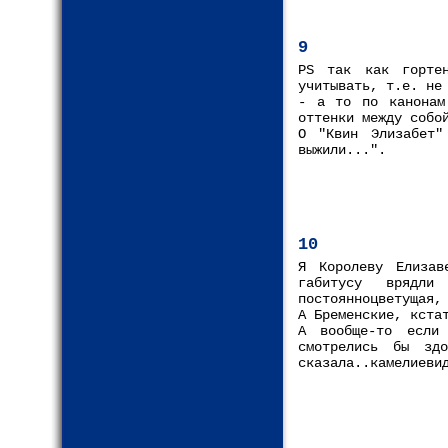
9
PS так как горте
учитывать, т.е. не
- а то по канонам
оттенки между собо
О "Квин Элизабет"
выжили...".
10
Я Королеву Елизав
габитусу врядли
постоянноцветущая,
А Бременские, кста
А вообще-то если
смотрелись бы зд
сказала..камелиеви