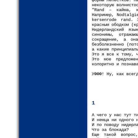
формы лепестков. Н
некоторую волнисто
"Rand – кайма, к
Например, Nodtalgi
kersenrode rand. 
красным ободком (к
Нидерландский яз
синонимы, отража
сокращение, а он
безболезненно (пот
а какие принципиал
Это я все к тому, 
Это мое предложе
колоритно и познав
УФФФ! Ну, как всег
1
А чего у нас тут т
И немца ни одного 
И по поводу нидерл
Что за блокада?
Еще такой вопрос