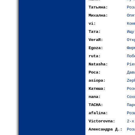
Татьяна:
Роз
Михална:
Опя
vi:
Ком
Тата:
Ищу
VeraR:
Отк
Egoza:
Фир
ruta:
Поб
Natasha:
Pie
Роса:
Дав
asiopa:
Zep
Катюша:
Роз
nana:
Сох
TACHA:
Пар
afalina:
Роз
Victorovna:
2-х
Александра Д.:
Роз