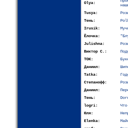
Про
Olya:
наш
Tusya:
Роз
Тень:
Pol
Irusik:
Муч
Ёлочка:
"Бл
Julishna:
Роз
Виктор С.:
Под
ТОК:
Бук
Даниил:
Шип
Tatka:
Год
Степанофф:
Роз
Даниил:
Пер
Тень:
Dor
logri:
Что
Юля:
Неп
Elenka:
Май