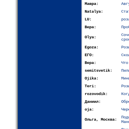
Мавра:
Авг
Natalya:
Ста
LU:
роз
Вера:
Про
Со
Olya:
сро
Egoza:
Роз
ЕГО:
Ско
Вера:
Что
semitsvetik:
Пил
Ojika:
Мин
Teri:
Роз
rozovodik:
Ког
Даниил:
Обр
oja:
Чер
По
Ольга, Москва:
Ман