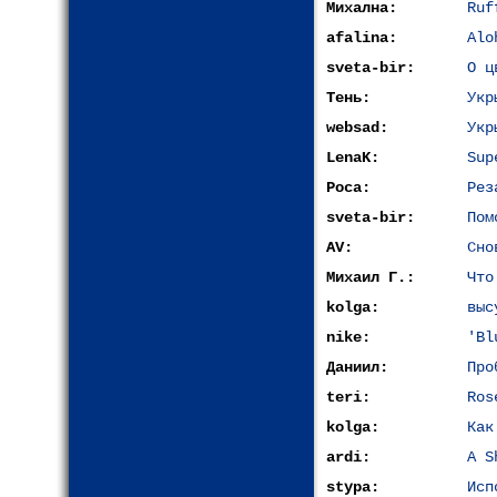
Михална:
Ruf
afalina:
Alo
sveta-bir:
О ц
Тень:
Укр
websad:
Укр
LenaK:
Sup
Роса:
Рез
sveta-bir:
Пом
AV:
Сно
Михаил Г.:
Что
kolga:
выс
nike:
'Bl
Даниил:
Про
teri:
Ros
kolga:
Как
ardi:
A S
stypa:
Исп