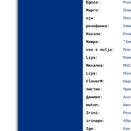
Egoza:
Роз
Марго:
Пла
oja:
Пос
розофанка:
Хим
Kuzina:
Роз
Мавра:
"Хи
vse s nulja:
Пле
Liya:
Пом
Михална:
MUS
Liya:
Поч
CloverM:
Нар
листик:
При
Даниил:
Aus
muton:
Han
Irini:
Роз
irinapo:
Абр
Ige:
Как