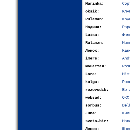
Marinka:
Сор
oksik:
Клу
Rulaman:
Кру
Надина:
Pap
Luisa:
Фал
Rulaman:
Мин
Ленок:
Как
imers:
And
Машастая:
Роз
Lara:
Mim
kolga:
Роз
rozovodik:
Бот
websad:
ОКС
sorbus:
Del
June:
Кни
sveta-bir:
Мал
Ленок:
Шне