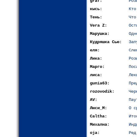
graf:
Роз
кысь:
Кто
Тень:
Что
Vera Z:
Ост
Марушка:
Одн
Кудряшка Сью:
Зап
еля:
Сле
Лика:
Роз
Марго:
Пос
лиса:
Лек
gunia63:
Пре
rozovodik:
Чер
AV:
Пау
Люси_М:
О с
Caltha:
Ито
Михална:
Инд
oja:
Ред