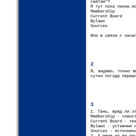
сайтам"?
Я тут пока пионы и
Membership
Current Board
Bylaws
Sources
Или в связи с нача
2
Я, видимо, точно в
сутки погода переш
3
1. Тань, вряд ли э
Membership - членс
Current Board - те
Bylaws - уставные 
Sources - источник
2. У меня на вн.по