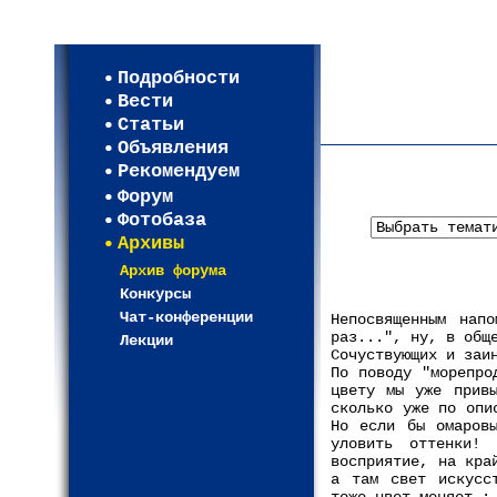
Мои настройки
Регистрация
Подробности
Карта WEBСАД в Моск
Вести
Карта WEBСАД в Лени
Статьи
(93)
Объявления
Рекомендуем
Форум
Фотобаза
Архивы
Архив форума
Конкурсы
Чат-конференции
Непосвященным нап
раз...", ну, в общ
Лекции
Сочуствующих и заи
По поводу "морепро
цвету мы уже привы
сколько уже по опи
Но если бы омаров
уловить оттенки!
восприятие, на кра
а там свет искусс