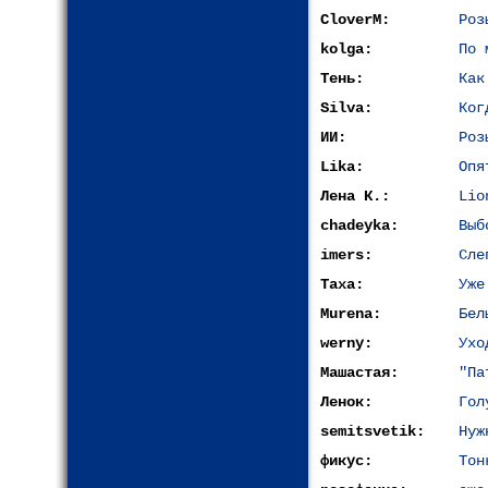
CloverM:
Роз
kolga:
По 
Тень:
Как
Silva:
Ког
ИИ:
Роз
Lika:
Опя
Лена К.:
Lio
chadeyka:
Выб
imers:
Сле
Таха:
Уже
Murena:
Бел
werny:
Ухо
Машастая:
"Па
Ленок:
Гол
semitsvetik:
Нуж
фикус:
Тон