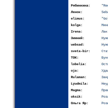
Рябинкина:
"Re
Ленок:
Seb
elimus:
"Go
kolga:
Мин
Irena:
Лак
Зимний:
Нуж
websad:
Нуж
sveta-bir:
Ста
ТОК:
Бук
lobelia:
Ост
oja:
Уда
Rulaman:
Зак
Lyudmila:
Неу
Magma:
Пра
oksik:
Роз
Ольга Яр:
Роз