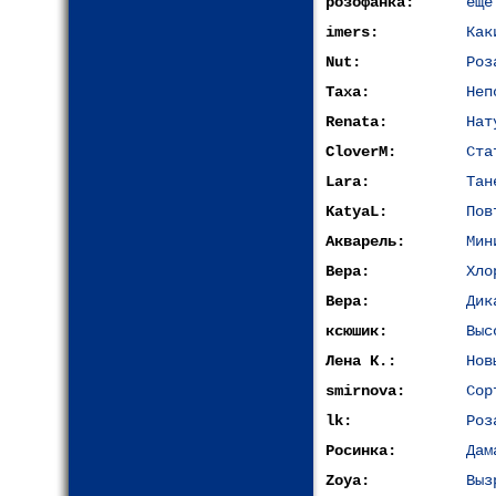
розофанка:
еще
imers:
Как
Nut:
Роз
Таха:
Неп
Renata:
Нат
CloverM:
Ста
Lara:
Тан
KatyaL:
Пов
Акварель:
Мин
Вера:
Хло
Вера:
Дик
ксюшик:
Выс
Лена К.:
Нов
smirnova:
Сор
lk:
Роз
Росинка:
Дам
Zoya:
Выз