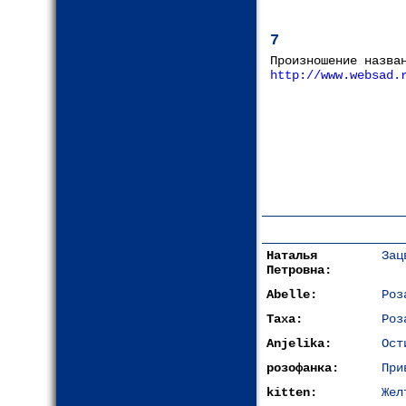
7
Произношение назва
http://www.websad.
Наталья
Зац
Петровна:
Abelle:
Роз
Таха:
Роз
Anjelika:
Ост
розофанка:
При
kitten:
Жел