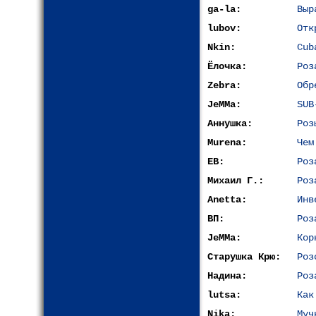
ga-la:
Выр
lubov:
Отк
Nkin:
Cub
Ёлочка:
Роз
Zebra:
Обр
JeMMa:
SUB
Аннушка:
Роз
Murena:
Чем
ЕВ:
Роз
Михаил Г.:
Роз
Anetta:
Инв
ВП:
Роз
JeMMa:
Кор
Старушка Крю:
Роз
Надина:
Роз
lutsa:
Как
Nika:
Муч