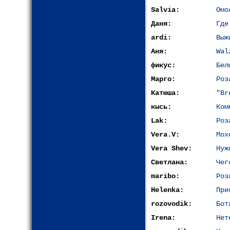
Salvia:
Омо
Даня:
Где
ardi:
Выж
Аня:
Wal
фикус:
Бел
Марго:
Роз
Катюша:
"Br
кысь:
Ком
Lak:
Роз
Vera.V:
Мох
Vera Shev:
Нуж
Светлана:
Чег
maribo:
Роз
Helenka:
При
rozovodik:
Бот
Irena:
Нет