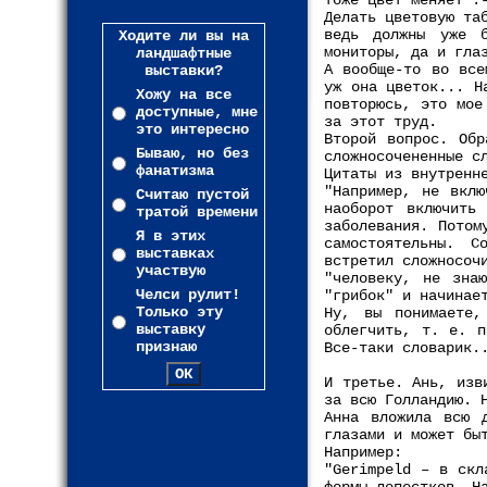
тоже цвет меняет :
Делать цветовую та
ведь должны уже 
Ходите ли вы на
мониторы, да и гла
ландшафтные
А вообще-то во все
выставки?
уж она цветок... Н
Хожу на все
повторюсь, это мое
доступные, мне
за этот труд.
это интересно
Второй вопрос. Обр
Бываю, но без
сложносочененные с
фанатизма
Цитаты из внутренн
"Например, не вклю
Считаю пустой
наоборот включить
тратой времени
заболевания. Потом
Я в этих
самостоятельны. 
выставках
встретил сложносоч
участвую
"человеку, не зна
Челси рулит!
"грибок" и начинае
Только эту
Ну, вы понимаете,
выставку
облегчить, т. е. п
признаю
Все-таки словарик.
И третье. Ань, изв
за всю Голландию. 
Анна вложила всю 
глазами и может бы
Например:
"Gerimpeld – в скл