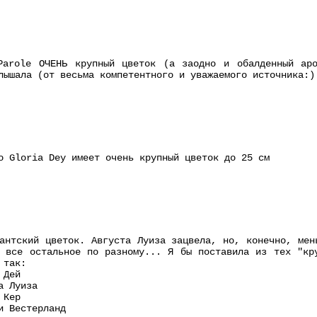
Parole ОЧЕНЬ крупный цветок (а заодно и обалденный ар
лышала (от весьма компетентного и уважаемого источника:)
о Gloria Dey имеет очень крупный цветок до 25 см
антский цветок. Августа Луиза зацвела, но, конечно, мен
 все остальное по разному... Я бы поставила из тех "кр
 так:
 Дей
а Луиза
 Кер
и Вестерланд