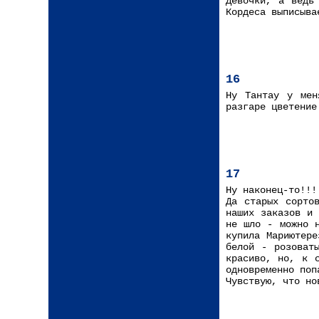
Девочки, а ведь
Кордеса выписыва
16
Ну Тантау у мен
разгаре цветение
17
Ну наконец-то!!!
Да старых сорто
наших заказов и 
не шло - можно 
купила Мариютере
белой - розоват
красиво, но, к 
одновременно поп
Чувствую, что но