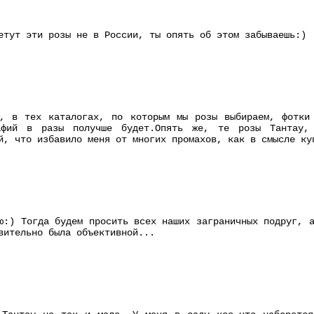
етут эти розы не в России, ты опять об этом забываешь:)
ь, в тех каталогах, по которым мы розы выбираем, фотки
афий в разы получше будет.Опять же, те розы Тантау,
й, что избавило меня от многих промахов, как в смысле ку
ю:) Тогда будем просить всех наших заграничных подруг, 
вительно была объективной...