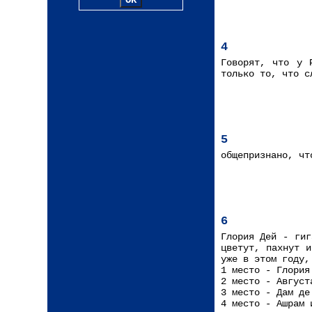
4
Говорят, что у 
только то, что с
5
общепризнано, чт
6
Глория Дей - гиг
цветут, пахнут и
уже в этом году,
1 место - Глория
2 место - Август
3 место - Дам де
4 место - Ашрам 