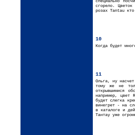
специально посч
сгорело. Цветок
розах Tantau кто
10
Когда будет мног
11
Ольга, ну насчет
тому же не тол
открывшимися об
например, цвет 
будет слегка кре
винегрет - на сл
в каталоге и дей
Тантау уже огром