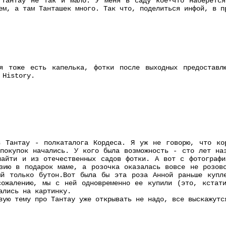
 Тантау не так и мало. У меня в саду кое-что наберетс
ем, а там Танташек много. Так что, поделиться инфой, в п
я тоже есть капелька, фотки после выходных предоставл
 History.
в Тантау - полкаталога Кордеса. Я уж не говорю, что ко
покупок начались. У кого была возможность - сто лет на
найти и из отечественных садов фотки. А вот с фотографи
зию в подарок маме, а розочка оказалась вовсе не розов
ый только бутон.Вот была бы эта роза Анной раньше купл
сожалению, мы с ней одновременно ее купили (это, кстат
ались на картинку.
вую тему про Тантау уже открывать не надо, все выскажутс