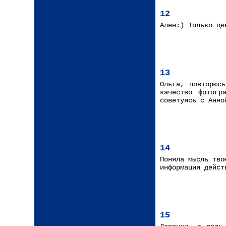
12
Ален:) Только цв
13
Ольга, повторюс
качество фотогр
советуясь с Анно
14
Поняла мысль тво
информация дейст
15