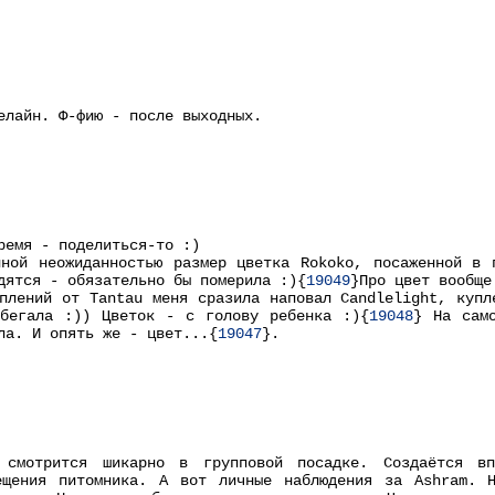
елайн. Ф-фию - после выходных.
ремя - поделиться-то :)
лной неожиданностью размер цветка Rokoko, посаженной в 
дятся - обязательно бы померила :){
19049
}Про цвет вообще
плений от Tantau меня сразила наповал Candlelight, купл
збегала :)) Цветок - с голову ребенка :){
19048
} На сам
ла. И опять же - цвет...{
19047
}.
 смотрится шикарно в групповой посадке. Создаётся вп
ещения питомника. А вот личные наблюдения за Ashram. 