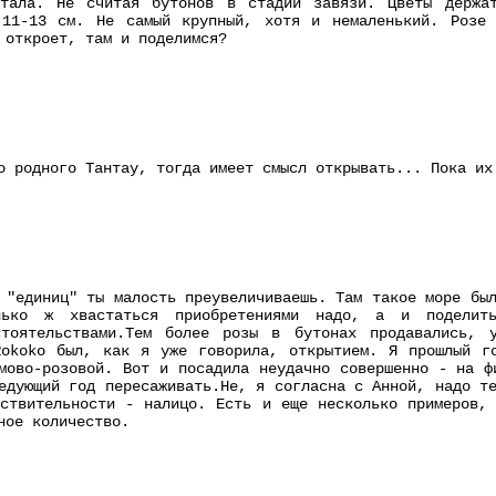
итала. Не считая бутонов в стадии завязи. Цветы держа
 11-13 см. Не самый крупный, хотя и немаленький. Розе
 откроет, там и поделимся?
о родного Тантау, тогда имеет смысл открывать... Пока их
 "единиц" ты малость преувеличиваешь. Там такое море бы
ько ж хвастаться приобретениями надо, а и поделить
стоятельствами.Тем более розы в бутонах продавались, 
Rokoko был, как я уже говорила, открытием. Я прошлый г
мово-розовой. Вот и посадила неудачно совершенно - на ф
едующий год пересаживать.Не, я согласна с Анной, надо т
ствительности - налицо. Есть и еще несколько примеров,
ное количество.