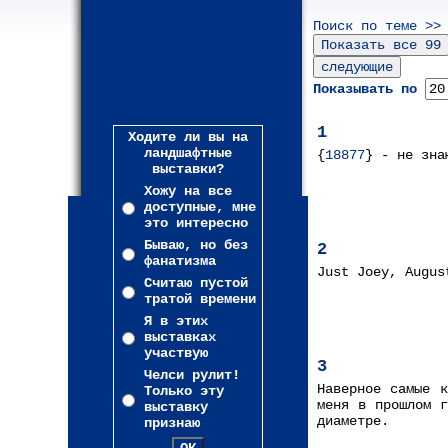
Поиск по теме >>
Показывать по
1
Ходите ли вы на
ландшафтные
{
18877
} - не зна
выставки?
Хожу на все
доступные, мне
это интересно
Бываю, но без
2
фанатизма
Just Joey, Augus
Считаю пустой
тратой времени
Я в этих
выставках
участвую
3
Челси рулит!
Наверное самые 
Только эту
меня в прошлом г
выставку
диаметре.
признаю