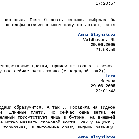
17:20:57
о цветения. Если б знать раньше, выбрала бы
, но эльфы стаями в моём саду не летают, хотя
Anna Oleynikova
Veldhoven, NL
29.06.2005
21:58:59
еноцветковые цветки, причем не только в розах.
у вас сейчас очень жарко (с надеждой так?))
Lara
Москва
29.06.2005
22:01:43
одами образумится. А так... Посадила на видное
ми. Длинные плети. Но сейчас одна ветка не
елёный присутствует лишь в бутоне, на внешней
ее можно назвать слоновой кости, как у энцикл.,
 тормозная, в питомнике сразу видишь разницу.
Anna Oleynikova