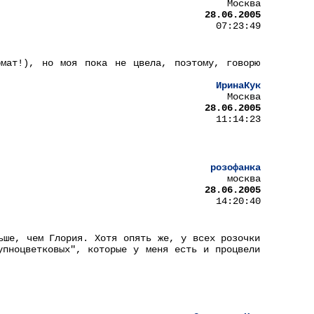
Москва
28.06.2005
07:23:49
омат!), но моя пока не цвела, поэтому, говорю
ИринаКук
Москва
28.06.2005
11:14:23
розофанка
москва
28.06.2005
14:20:40
ьше, чем Глория. Хотя опять же, у всех розочки
упноцветковых", которые у меня есть и процвели