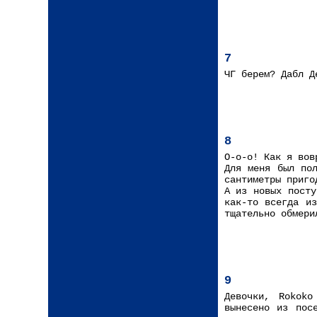
7
ЧГ берем? Дабл Д
8
О-о-о! Как я вов
Для меня был по
сантиметры приго
А из новых посту
как-то всегда и
тщательно обмери
9
Девочки, Rokoko
вынесено из пос