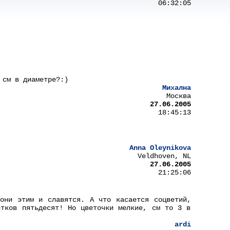
06:32:05
 см в диаметре?:)
Михална
Москва
27.06.2005
18:45:13
Anna Oleynikova
Veldhoven, NL
27.06.2005
21:25:06
они этим и славятся. А что касается соцветий,
етков пятьдесят! Но цветочки мелкие, см то 3 в
ardi