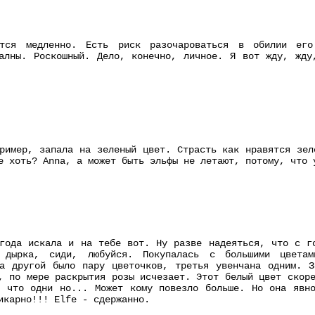
ется медленно. Есть риск разочароваться в обилии ег
халны. Роскошный. Дело, конечно, личное. Я вот жду, жду
ример, запала на зеленый цвет. Страсть как нравятся зел
е хоть? Anna, а может быть эльфы не летают, потому, что 
года искала и на тебе вот. Ну разве надеяться, что с г
 дырка, сиди, любуйся. Покупалась с большими цвета
На другой было пару цветочков, третья увенчана одним. З
, по мере раскрытия розы исчезает. Этот белый цвет скор
а что одни но... Может кому повезло больше. Но она явно
икарно!!! Elfe - сдержанно.