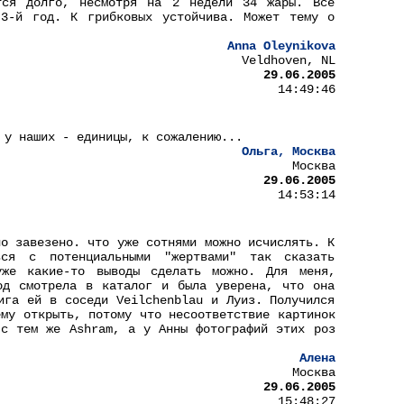
тся долго, несмотря на 2 недели 34 жары. Всё
 3-й год. К грибковых устойчива. Может тему о
Anna Oleynikova
Veldhoven, NL
29.06.2005
14:49:46
 у наших - единицы, к сожалению...
Ольга, Москва
Москва
29.06.2005
14:53:14
ло завезено. что уже сотнями можно исчислять. К
ся с потенциальными "жертвами" так сказать
уже какие-то выводы сделать можно. Для меня,
од смотрела в каталог и была уверена, что она
ига ей в соседи Veilchenblau и Луиз. Получился
ему открыть, потому что несоответствие картинок
 с тем же Ashram, а у Анны фотографий этих роз
Алена
Москва
29.06.2005
15:48:27