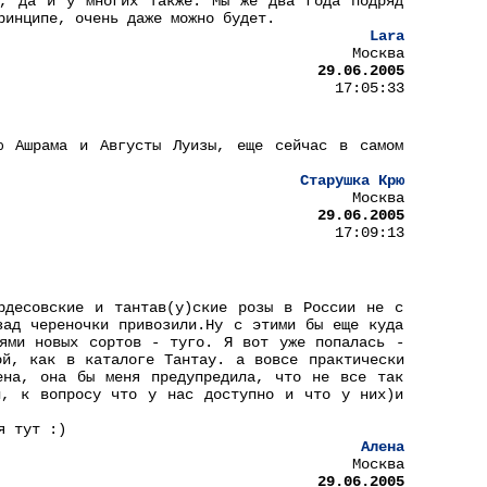
я, да и у многих также. Мы же два года подряд
ринципе, очень даже можно будет.
Lara
Москва
29.06.2005
17:05:33
ю Ашрама и Августы Луизы, еще сейчас в самом
Старушка Крю
Москва
29.06.2005
17:09:13
рдесовские и тантав(у)ские розы в России не с
зад череночки привозили.Ну с этими бы еще куда
ями новых сортов - туго. Я вот уже попалась -
ой, как в каталоге Тантау. а вовсе практически
ена, она бы меня предупредила, что не все так
и, к вопросу что у нас доступно и что у них)и
я тут :)
Алена
Москва
29.06.2005