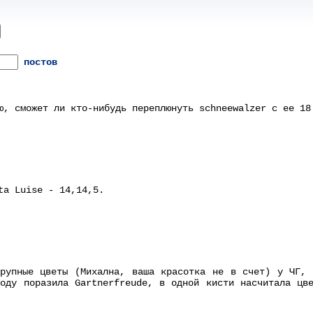
постов
ю, сможет ли кто-нибудь переплюнуть schneewalzer с ее 18
ta Luise - 14,14,5.
крупные цветы (Михална, ваша красотка не в счет) у ЧГ, 
оду поразила Gartnerfreude, в одной кисти насчитала цв