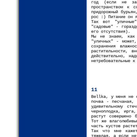
год (если не заб
пространством к с
придорожный бурьян
рос :) Питание он 
Так вот "уличные
"садовые" - горазд
его отсутствия).
Мы не знаем, как
"уличных" - может,
сохранения влажн
растительности, в
действительно, над
нетребовательные к
11
Bellka, у меня не 
почва - песчаная, 
удивительному сте
черноплодка, ирга,
растут совершено б
Тот же влаголюбивы
часть кустов расте
Так что мне каже
тяжелая, а если не