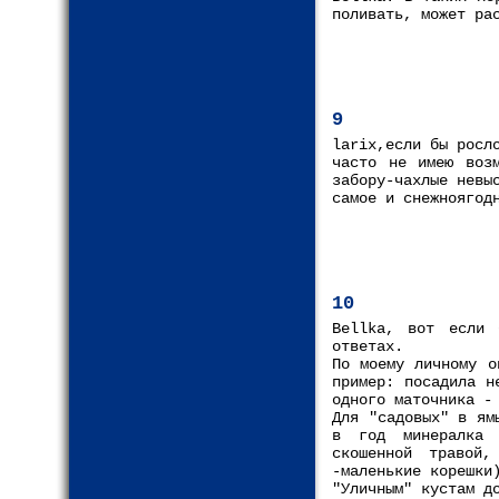
поливать, может ра
9
larix,если бы росл
часто не имею возм
забору-чахлые невы
самое и снежноягод
10
Bellka, вот если 
ответах.
По моему личному о
пример: посадила н
одного маточника -
Для "садовых" в ям
в год минералка 
скошенной травой
-маленькие корешки
"Уличным" кустам д