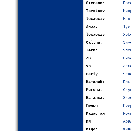
Siemeon:
Пос
Tsvetaev:
Мик
lexaexiv:
Как
Лиза:
Туи
lexaexiv:
Хеб
Caltha:
Зим
Tern:
Япо
ZG:
Зим
vp:
Зел
Seriy:
Чек
НаталиК:
Ель
Murena:
Ску
Наталка:
Экз
Гюльч:
При
Машастая:
Кол
ИИ:
Ара
Mago:
Жив