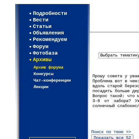
Мои настройки
Регистрация
Подробности
Карта WEBСАД в Моск
Вести
Карта WEBСАД в Лени
Статьи
(93)
Объявления
Рекомендуем
Форум
Фотобаза
Архивы
Архив форума
Конкурсы
Прошу совета у ува
Чат-конференции
Проблема вот в чем
вдоль старой берез
Лекции
посадить больше де
Вопрос такой: что 
3-8 от забора? У
солнечный слабокис
Поиск по теме >>