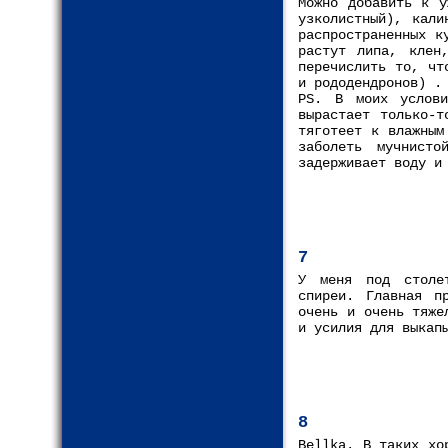
Можно добавить к у
узколистный), кали
распространенных к
растут липа, клен
перечислить то, чт
и рододендронов) .
PS. В моих услови
вырастает только-т
тяготеет к влажным
заболеть мучнист
задерживает воду и
7
У меня под столет
спиреи. Главная п
очень и очень тяже
и усилия для выкап
8
Bellka. В таких хо