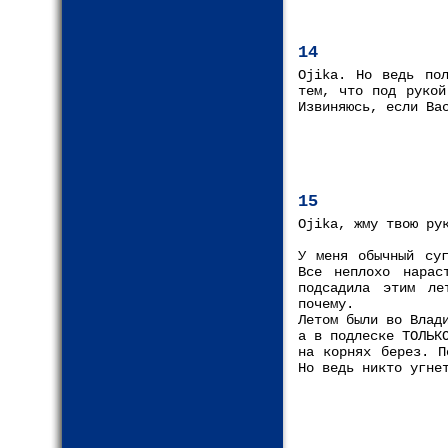
14
Ojika. Но ведь пол
тем, что под рукой
Извиняюсь, если Ва
15
Ojika, жму твою ру
У меня обычный суг
Все неплохо нарас
подсадила этим ле
почему.
Летом были во Влад
а в подлеске ТОЛЬК
на корнях берез. П
Но ведь никто угне