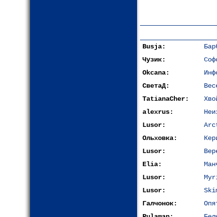
Busja:
Бар
Чузик:
Соф
Okcana:
Инф
СветаД:
Вес
TatianaCher:
Хво
alexrus:
Неи
Lusor:
Arc
Ольховка:
Кер
Lusor:
Вер
Elia:
Ман
Lusor:
Myr
Lusor:
Ski
Галчонок:
Опя
Rulaman:
Бел