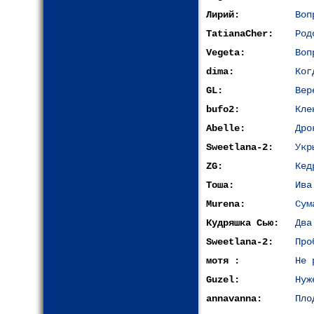
Лирий:
Воп
TatianaCher:
Род
Vegeta:
Воп
dima:
Ког
GL:
Вер
bufo2:
Кле
Abelle:
Дро
Sweetlana-2:
Укр
ZG:
Кед
Тоша:
Ива
Murena:
Сум
Кудряшка Сью:
Два
Sweetlana-2:
Про
мотя :
Не 
Guzel:
Нуж
annavanna:
Пло