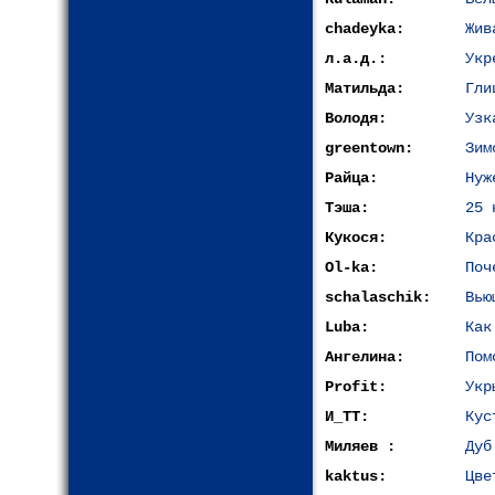
chadeyka:
Жив
л.а.д.:
Укр
Матильда:
Гли
Володя:
Узк
greentown:
Зим
Райца:
Нуж
Тэша:
25 
Кукося:
Кра
Ol-ka:
Поч
schalaschik:
Вью
Luba:
Как
Ангелина:
Пом
Profit:
Укр
И_ТТ:
Кус
Миляев :
Дуб
kaktus:
Цве