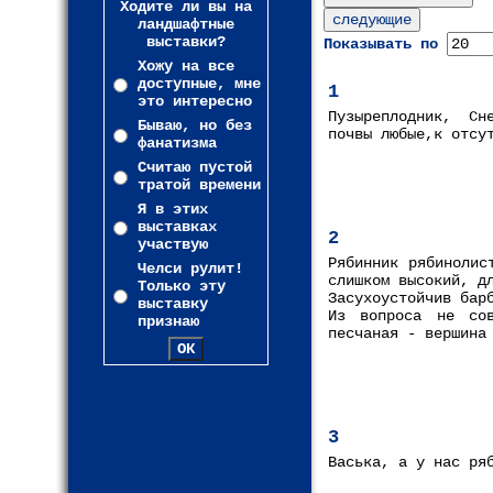
Ходите ли вы на
ландшафтные
выставки?
Показывать по
Хожу на все
доступные, мне
1
это интересно
Пузыреплодник, Сн
Бываю, но без
почвы любые,к отсу
фанатизма
Считаю пустой
тратой времени
Я в этих
выставках
2
участвую
Рябинник рябинолис
Челси рулит!
слишком высокий, д
Только эту
Засухоустойчив бар
выставку
Из вопроса не со
признаю
песчаная - вершина
3
Васька, а у нас ря