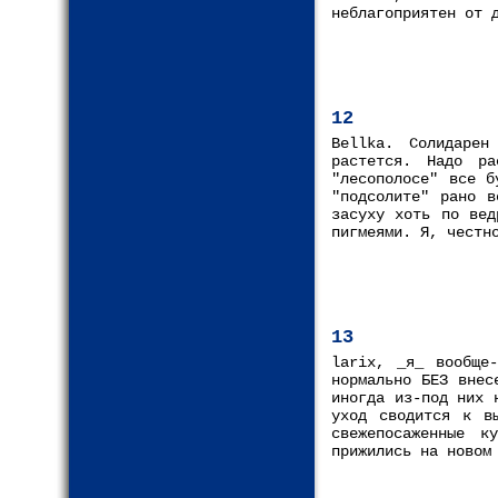
неблагоприятен от 
12
Bellka. Солидаре
растется. Надо ра
"лесополосе" все б
"подсолите" рано в
засуху хоть по вед
пигмеями. Я, честн
13
larix, _я_ вообще
нормально БЕЗ внес
иногда из-под них 
уход сводится к в
свежепосаженные 
прижились на новом