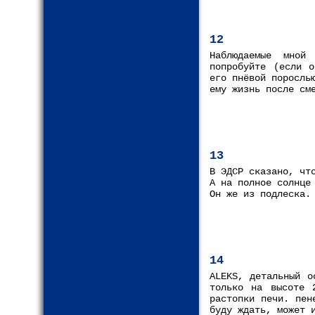
12
Наблюдаемые мной 
попробуйте (если о
его пнёвой поросль
ему жизнь после см
13
В ЭДСР сказано, чт
А на полное солнце
Он же из подлеска.
14
ALEKS, детальный о
только на высоте 
растопки печи. пен
буду ждать, может 