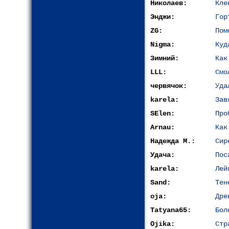
Николаев:
Кле
Энджи:
Гор
ZG:
Пом
Nigma:
Куд
Зимний:
Как
LLL:
Cмо
червячок:
Уда
karela:
Зав
SElen:
Про
Arnau:
Как
Надежда М.:
Сир
Удача:
Пос
karela:
Лей
Sand:
Тен
oja:
Дре
Tatyana65:
Бол
Ojika:
Стр