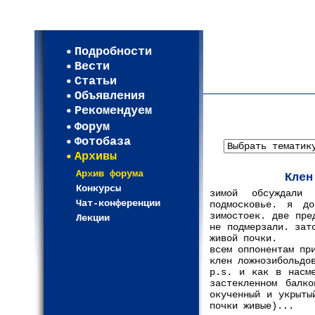
Мои настройки
Регистрация
Подробности
Карта WEBСАД в Моск
Вести
Карта WEBСАД в Лени
Статьи
(93)
Объявления
Рекомендуем
Форум
Фотобаза
Архивы
Архив форума
Клен
Конкурсы
зимой обсуждали
Чат-конференции
подмосковье. я д
зимостоек. две пре
Лекции
не подмерзали. зат
живой почки.
всем оппонентам пр
клен ложнозибольдо
p.s. и как в насме
застекленном балк
окученный и укрыты
почки живые)...