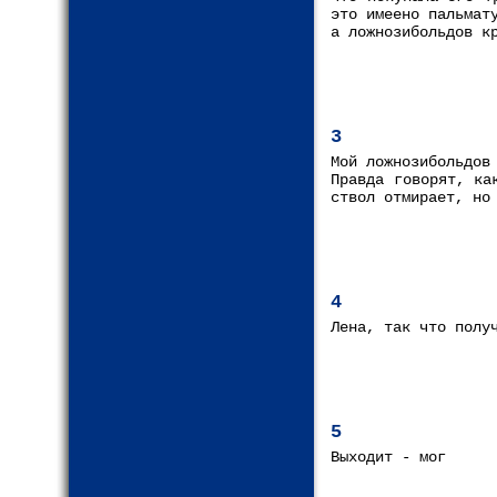
это имеено пальмат
а ложнозибольдов к
3
Мой ложнозибольдов
Правда говорят, ка
ствол отмирает, но
4
Лена, так что полу
5
Выходит - мог