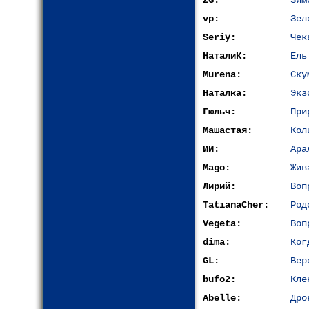
ZG:
Зим
vp:
Зел
Seriy:
Чек
НаталиК:
Ель
Murena:
Ску
Наталка:
Экз
Гюльч:
При
Машастая:
Кол
ИИ:
Ара
Mago:
Жив
Лирий:
Воп
TatianaCher:
Род
Vegeta:
Воп
dima:
Ког
GL:
Вер
bufo2:
Кле
Abelle:
Дро