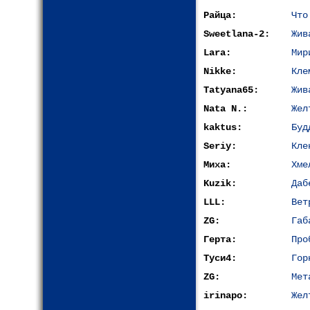
Райца:
Что
Sweetlana-2:
Жив
Lara:
Мир
Nikke:
Кле
Tatyana65:
Жив
Nata N.:
Жел
kaktus:
Буд
Seriy:
Кле
Миха:
Хме
Kuzik:
Даб
LLL:
Вет
ZG:
Габ
Герта:
Про
Туси4:
Гор
ZG:
Мет
irinapo:
Жел