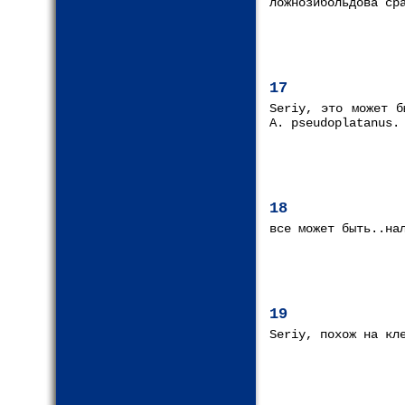
ложнозибольдова ср
17
Seriy, это может б
A. pseudoplatanus.
18
все может быть..на
19
Seriy, похож на кл