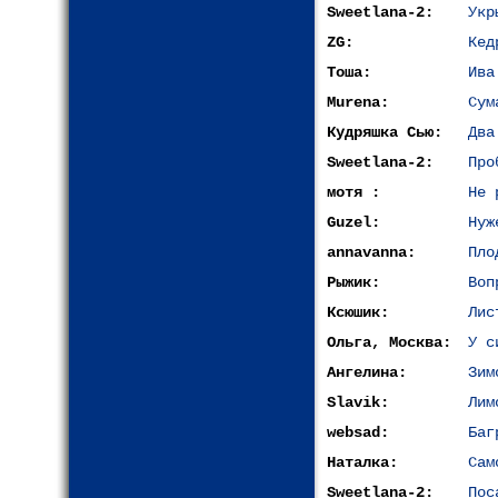
Sweetlana-2:
Укр
ZG:
Кед
Тоша:
Ива
Murena:
Сум
Кудряшка Сью:
Два
Sweetlana-2:
Про
мотя :
Не 
Guzel:
Нуж
annavanna:
Пло
Рыжик:
Воп
Ксюшик:
Лис
Ольга, Москва:
У с
Ангелина:
Зим
Slavik:
Лим
websad:
Баг
Наталка:
Cам
Sweetlana-2:
Пос