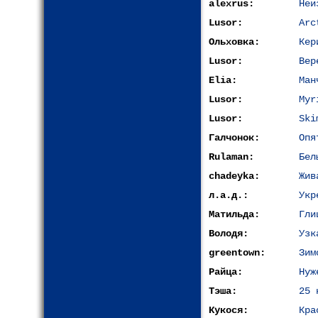
alexrus:
Неи
Lusor:
Arc
Ольховка:
Кер
Lusor:
Вер
Elia:
Ман
Lusor:
Myr
Lusor:
Ski
Галчонок:
Опя
Rulaman:
Бел
chadeyka:
Жив
л.а.д.:
Укр
Матильда:
Гли
Володя:
Узк
greentown:
Зим
Райца:
Нуж
Тэша:
25 
Кукося:
Кра