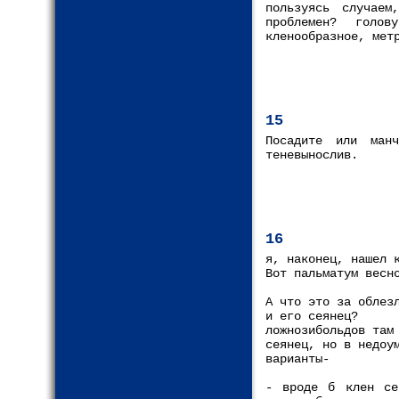
пользуясь случае
проблемен? голов
кленообразное, мет
15
Посадите или ман
теневынослив.
16
я, наконец, нашел 
Вот пальматум весн
А что это за облез
и его сеянец?
ложнозибольдов там
сеянец, но в недоу
варианты-
- вроде б клен се