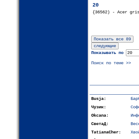
20
{36562) - Acer gri
Показывать по
Поиск по теме >>
Busja:
Бар
Чузик:
Соф
Okcana:
Инф
СветаД:
Вес
TatianaCher:
Хво