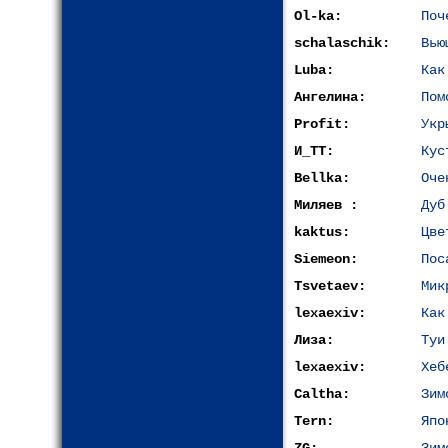
Ol-ka:
Поч
schalaschik:
Вью
Luba:
Как
Ангелина:
Пом
Profit:
Укр
И_ТТ:
Кус
Bellka:
Оче
Миляев :
Дуб
kaktus:
Цве
Siemeon:
Пос
Tsvetaev:
Мик
lexaexiv:
Как
Лиза:
Туи
lexaexiv:
Хеб
Caltha:
Зим
Tern:
Япо