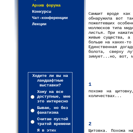
Архив форума
Конкурсы
Самшит вроде как
Чат-конференции
обнаружила вот та
пожелтевших особен
Лекции
моллюсков типа мид
листья. При нажати
живые существа, а 
больше на каких-то
Единственная дога
болота, сверху лу
зимует...но, вот, 
Ходите ли вы на
ландшафтные
1
выставки?
похоже на щитовк
Хожу на все
количествах...
доступные, мне
это интересно
Бываю, но без
фанатизма
Считаю пустой
2
тратой времени
Я в этих
Щитовка. Похожа н