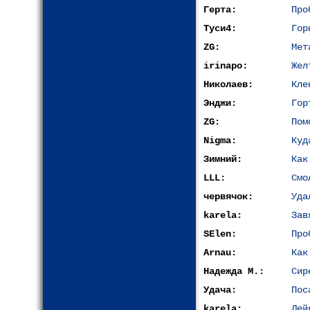
Герта:
Про
Туси4:
Гор
ZG:
Мет
irinapo:
Жел
Николаев:
Кле
Энджи:
Гор
ZG:
Пом
Nigma:
Куд
Зимний:
Как
LLL:
Cмо
червячок:
Уда
karela:
Зав
SElen:
Про
Arnau:
Как
Надежда М.:
Сир
Удача:
Пос
karela:
Лей