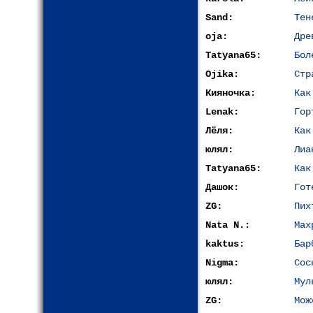
Sand:
Тен
oja:
Дре
Tatyana65:
Бол
Ojika:
Стр
Кияночка:
Как
Lenak:
Гор
Лёля:
Как
юлял:
Лиа
Tatyana65:
Как
Дашок:
Гот
ZG:
Пих
Nata N.:
Мах
kaktus:
Бар
Nigma:
Сос
юлял:
Мул
ZG:
Мож