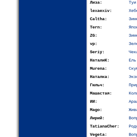
Лиза:
Туи
lexaexiv:
Хеб
Caltha:
Зим
Tern:
Япо
ZG:
Зим
vp:
Зел
Seriy:
Чек
НаталиК:
Ель
Murena:
Ску
Наталка:
Экз
Гюльч:
При
Машастая:
Кол
ИИ:
Ара
Mago:
Жив
Лирий:
Воп
TatianaCher:
Род
Vegeta:
Воп