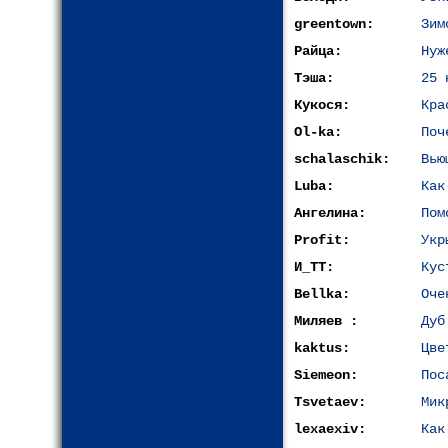
greentown:
Зим
Райца:
Нуж
Тэша:
25 
Кукося:
Кра
Ol-ka:
Поч
schalaschik:
Вью
Luba:
Как
Ангелина:
Пом
Profit:
Укр
И_ТТ:
Кус
Bellka:
Оче
Миляев :
Дуб
kaktus:
Цве
Siemeon:
Пос
Tsvetaev:
Мик
lexaexiv:
Как