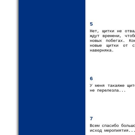
5
Нет, щитки не отва
ждут времени, чтоб
новых побегах. Ко
новые щитки от с
наверняка.
6
У меня такаяже щит
не перелезла...
7
Всем спасибо больш
исход меропиятия..