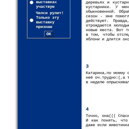
выставках
деревьях и кустарн
участвую
кустарники. У ме
обыкновенной. Обра
Челси рулит!
сезон - мне помогл
Только эту
действуют. Правд
выставку
отрождаются молоды
признаю
новые места. Вот т
в том, чтобы отсле
яблони и длится ок
3
Катарина,по моему 
неё оч.трудно:(,а 
в неделю опрыскива
4
Точно, она((( Спас
И как понять, что
даже если животинк