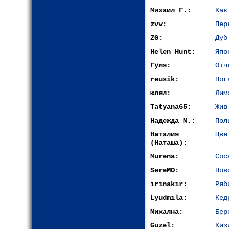
Михаил Г.:
Как
zvv:
Пер
ZG:
Дуб
Helen Hunt:
Япо
Гуля:
Отч
reusik:
Пог
юлял:
Лим
Tatyana65:
Жив
Надежда М.:
Пол
Наталия
Цве
(Наташа):
Murena:
Сос
SereMO:
Нов
irinakir:
Ряб
Lyudmila:
Кед
Михална:
Бер
Guzel:
Киз