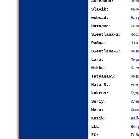
Ангелина:
Зим
Slavik:
Лим
websad:
Баг
Наталка:
Cам
Sweetlana-2:
Пос
Райца:
Что
Sweetlana-2:
Жив
Lara:
Мир
Nikke:
Кле
Tatyana65:
Жив
Nata N.:
Жел
kaktus:
Буд
Seriy:
Кле
Миха:
Хме
Kuzik:
Даб
LLL:
Вет
ZG:
Габ