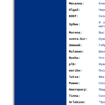
Михална:
Кле
OlgaZ:
Чер
KOST:
Сез
О з
Зубик:
маг
Murena:
Быс
sveta-bir:
Нуж
Зимний:
Гиб
Rulaman:
Шан
Dusha:
Что
plb:
Нуж
maribo:
Пос
lutsa:
Ива
Рыжик:
Сос
Аматерасу:
Лещ
Tinna:
Сос
Arlekino:
"Бо