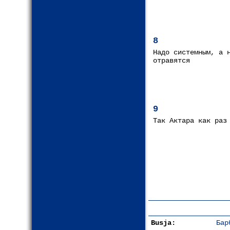
8
Надо системным, а 
отравятся
9
Так Актара как раз
Busja:
Бар