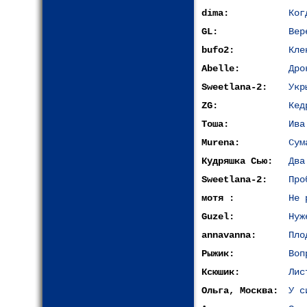
dima:
Ког
GL:
Вер
bufo2:
Кле
Abelle:
Дро
Sweetlana-2:
Укр
ZG:
Кед
Тоша:
Ива
Murena:
Сум
Кудряшка Сью:
Два
Sweetlana-2:
Про
мотя :
Не 
Guzel:
Нуж
annavanna:
Пло
Рыжик:
Воп
Ксюшик:
Лис
Ольга, Москва:
У с