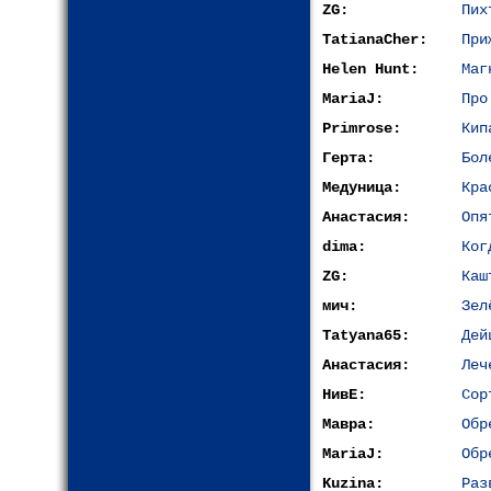
ZG:
Пих
TatianaCher:
При
Helen Hunt:
Маг
MariaJ:
Про
Primrose:
Кип
Герта:
Бол
Медуница:
Кра
Анастасия:
Опя
dima:
Ког
ZG:
Каш
мич:
Зел
Tatyana65:
Дей
Анастасия:
Леч
НивЕ:
Сор
Мавра:
Обр
MariaJ:
Обр
Kuzina:
Раз