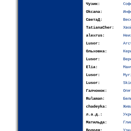
Чузик:
Соф
Okcana:
Инф
СветаД:
Вес
TatianaCher:
Хво
alexrus:
Неи
Lusor:
Arc
Ольховка:
Кер
Lusor:
Вер
Elia:
Ман
Lusor:
Myr
Lusor:
Ski
Галчонок:
Опя
Rulaman:
Бел
chadeyka:
Жив
л.а.д.:
Укр
Матильда:
Гли
Володя:
Узк