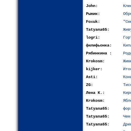
John:
Кле
Рыжик:
Обр
Foxuk:
"См
Tatyana65:
Жив
logri:
Гор
филифьонка:
Кип
Рябинкина :
Род
Krokosm:
Жим
kijkеr:
Ито
Asti:
Кон
ZG:
Тис
Лена К.:
Кир
Krokosm:
Ябл
Tatyana65:
фор
Tatyana65:
Чем
Tatyana65:
Дре