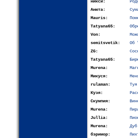
никси:
Род
Анюта:
Сум
Mauris:
Пом
Tatyana65:
Обр
Von:
Мож
semitsvetik:
Об 
ZG:
Сос
Tatyana65:
Бир
Murena:
Маг
Микуся:
Мен
rulaman:
Туя
Кузя:
Рас
Скумпия:
Вин
Murena:
Пир
Jullia:
Пио
Murena:
Дуб
бэримор:
Пих