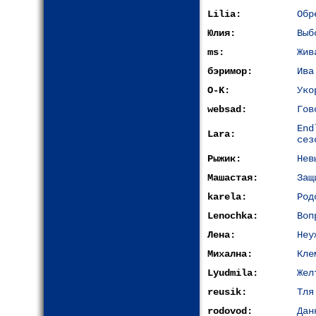
Lilia:
Обр
Юлия:
Выб
ms:
Жив
бэримор:
Ива
O-K:
Уко
websad:
Гов
End
Lara:
сез
Рыжик:
Нев
Машастая:
Защ
karela:
Род
Lenochka:
Воп
Лена:
Неу
Михална:
Кле
Lyudmila:
Жел
reusik:
Тля
rodovod:
Дан