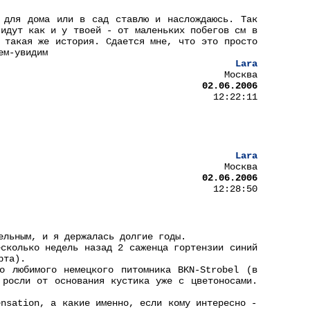
 для дома или в сад ставлю и наслождаюсь. Так
 идут как и у твоей - от маленьких побегов см в
 такая же история. Сдается мне, что это просто
ем-увидим
Lara
Москва
02.06.2006
12:22:11
Lara
Москва
02.06.2006
12:28:50
ельным, и я держалась долгие годы.
есколько недель назад 2 саженца гортензии синий
рта).
о любимого немецкого питомника BKN-Strobel (в
 росли от основания кустика уже с цветоносами.
ensation, а какие именно, если кому интересно -