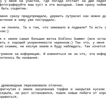
ку у меня на участке, где погода отстает на две недел
фотографируйте ваш куст в эти выходные. Сами сразу пойм
 быть соцветие.
меня сразу предупреждали, держать лутрасил как можно д
астение в зиму уже пострадало.
 не поняла. Ты о том, что зимовало в подвале? То есть 
ком:)
я к земле самая большая ветка Endless Summer (все оста
ить о хорошей укореняемости черенков:) Так что, у меня
мо скажем, не кислую землю и буду наблюдать. Так хочется
громное за информацию. И извиняться не за что, эта инфо
хотелось бы названия.
 древовидные перезимовали отлично.
пригнутая к земле засыпанная торфом и накрытая куском
скрыла, но рост остановился, пошли новые побеги от кор
крываться.