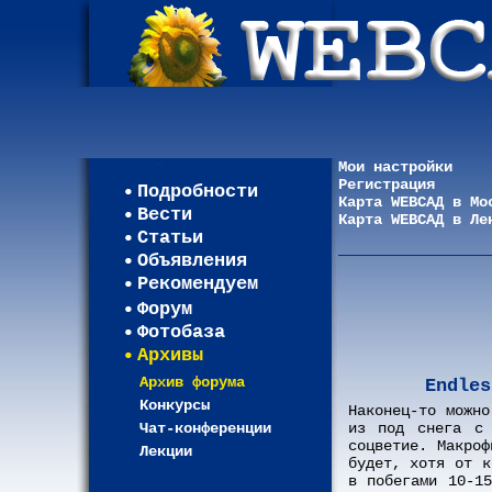
Мои настройки
Регистрация
Подробности
Карта WEBСАД в Мо
Вести
Карта WEBСАД в Ле
Статьи
Объявления
Рекомендуем
Форум
Фотобаза
Архивы
Архив форума
Endles
Конкурсы
Наконец-то можно
Чат-конференции
из под снега с 
соцветие. Макро
Лекции
будет, хотя от к
в побегами 10-1