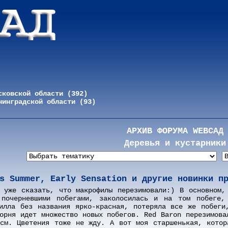
сковской области (392)
нинградской области (93)
АРХИВ ФОРУМА WEBСАД
Деревья и кустарники
s Summer, Early Sensation и другие новинки п
 уже сказать, что макрофилы перезимовали:) В основном,
почерневшими побегами, заколосилась и на том побеге,
филла без названия ярко-красная, потеряла все же побеги
орня идет множество новых побегов. Red Baron перезимова
5см. Цветения тоже не жду. А вот моя старшенькая, котор