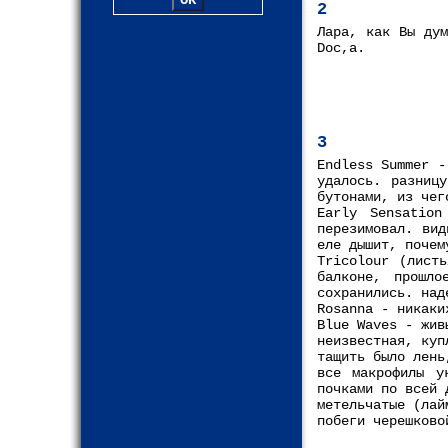
2
Лара, как Вы дум
Doc,а.
3
Endless Summer -
удалось. разниц
бутонами, из чег
Early Sensatio
перезимовал. ви
еле дышит, почем
Tricolour (лист
балконе, прошл
сохранились. над
Rosanna - никаки
Blue Waves - жив
неизвестная, куп
тащить было лень
все макрофилы у
почками по всей 
метельчатые (лай
побеги черешково