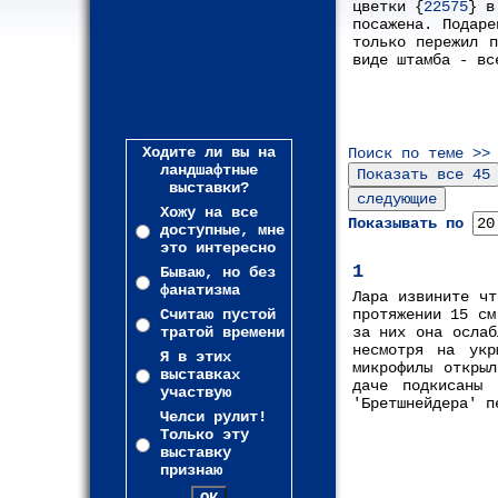
цветки {
22575
} в
посажена. Подаре
только пережил 
виде штамба - вс
Ходите ли вы на
Поиск по теме >>
ландшафтные
выставки?
Хожу на все
Показывать по
доступные, мне
это интересно
1
Бываю, но без
фанатизма
Лара извините чт
Считаю пустой
протяжении 15 см
тратой времени
за них она ослаб
несмотря на укр
Я в этих
микрофилы откры
выставках
даче подкисаны 
участвую
'Бретшнейдера' п
Челси рулит!
Только эту
выставку
признаю