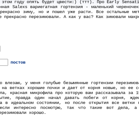
 этом году опять будет цвести:) (ттт). Про Early Sensat
нная Salexs вариегатная гортензия - маленький череноче
прекрасно зиму, но и пошел уже расти. Все остальные мет
е прекрасно перезимовали. А как у вас? Как зимовали макр
постов
о влезаю, у меня голубые безымянные гортензии перезимов
 на ветках хорошие почки и дает от корня новые, но ее с
ла, красная микрофила про которую вам рассказывала за 1
ытие, правда один начал давать побеги от корня, жде
ла в идеальном состоянии, но после открытия все ветки 
если интересно посмотрю, так что такие вот дела, а 
ерезимовали хорошо.