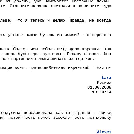
и от других, уже намечаются цветочные почки.
ете. Отогните верхние листочки и загляните туда
ольше, что я теперь и делаю. Правда, не всегда
это у него пошли бутоны из земли? - я первая в
льные более, чем небольшие), дала корешки. Так
 теперь будет два кустика:) Посажу в землю без
 все гортензии повытаскивать из горшков.
рмация очень нужна любителям гортензий. Если не
Lara
Москва
01.06.2006
13:10:14
 ондулина перезимовала как-то странно - почки
ня, потом часть почек засохло часть потихоньку
Alexei