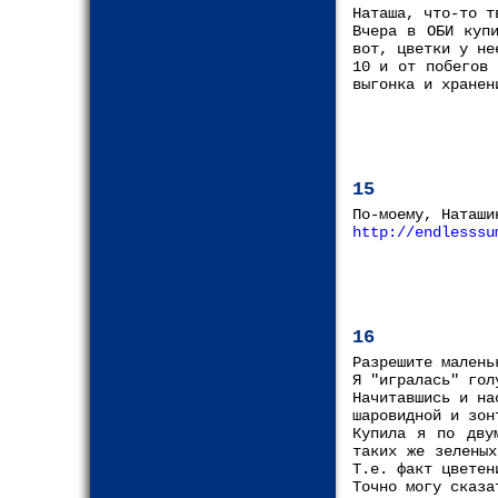
Наташа, что-то т
Вчера в ОБИ куп
вот, цветки у не
10 и от побегов 
выгонка и хранен
15
По-моему, Наташи
http://endlesssu
16
Разрешите малень
Я "игралась" гол
Начитавшись и на
шаровидной и зон
Купила я по дву
таких же зеленых
Т.е. факт цветен
Точно могу сказа