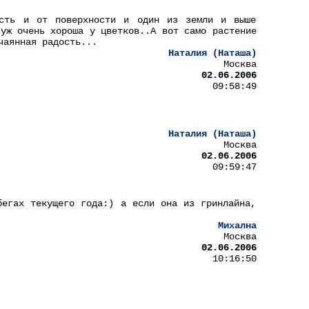
есть и от поверхности и один из земли и выше
 уж очень хороша у цветков..А вот само растение
чаянная радость...
Наталия (Наташа)
Москва
02.06.2006
09:58:49
Наталия (Наташа)
Москва
02.06.2006
09:59:47
бегах текущего года:) а если она из гринлайна,
Михална
Москва
02.06.2006
10:16:50