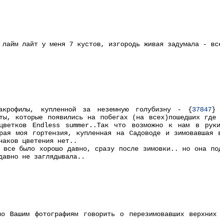
 лайм лайт у меня 7 кустов, изгородь живая задумала - вс
акрофилы, купленной за неземную голубизну - {
37847
}
ты, которые появились на побегах (на всех)пошедших где
цветков Endless summer..Так что возможно к нам в рук
орая моя гортензия, купленная на Садоводе и зимовавшая 
наков цветения нет..
 все было хорошо давно, сразу после зимовки.. но она по
давно не заглядывала..
по Вашим фотографиям говорить о перезимовавших верхних