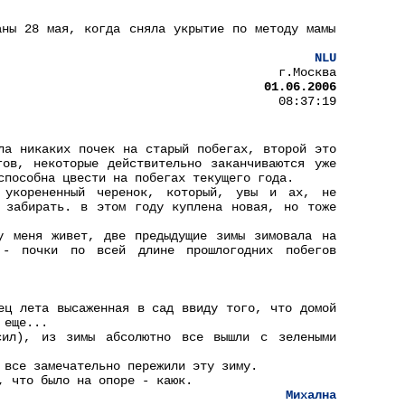
аны 28 мая, когда сняла укрытие по методу мамы
NLU
г.Москва
01.06.2006
08:37:19
ла никаких почек на старый побегах, второй это
ов, некоторые действительно заканчиваются уже
способна цвести на побегах текущего года.
укорененный черенок, который, увы и ах, не
 забирать. в этом году куплена новая, но тоже
у меня живет, две предыдущие зимы зимовала на
 - почки по всей длине прошлогодних побегов
ец лета высаженная в сад ввиду того, что домой
 еще...
сил), из зимы абсолютно все вышли с зелеными
 все замечательно пережили эту зиму.
, что было на опоре - каюк.
Михална