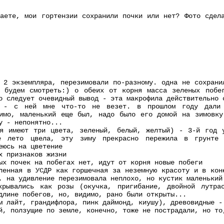
аете, мои гортензии сохранили почки или нет? Фото сдел
 2 экземпляра, перезимовали по-разному. одна не сохрани
у будем смотреть:) о обеих от корня масса зеленых побег
о следует очевидный вывод - эта макрофила действительно 
n - с ней мне что-то не везет. в прошлом году дали 
димо, маленький еще был, надо было его домой на зимовку
у - непонятно...
ья имеют три цвета, зеленый, белый, желтый) - 3-й год 
ое лето цвела, эту зиму прекрасно пережила в грунте
еюсь на цветение
х признаков жизни
ых почек на побегах нет, идут от корня новые побеги
ленная в УСДР как горшечная за неземную красоту и в кон
, на удивление перезимовала неплохо, но кустик маленький
крывались как розы (окучка, пригибание, двойной лутра
длине побегов, но, видимо, рано были открыты...
м лайт, грандифлора, пинк даймонд, киушу), древовидные -
й, ползущие по земле, конечно, тоже не пострадали, но то