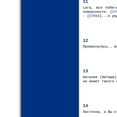
11
Lara, все побег
поверхности- {
37
- {
37894
}...А ря
12
Промахнулась.. в
13
Наталия (Наташа)
не может такого 
14
Ласточка, а Вы о