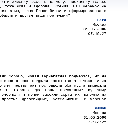
ion и зимовку сказать не могу, поскольку только
к, тоже жива и здорова. Ксения, Ваш черенок не
ельчатые, типа Пинки-Винки и сформированная в
офиллы и другие виды гортензий?
Lara
Москва
31.05.2006
07:19:27
али хорошо, новая вариегатная подмерзла, но на
о всех сторон подрыли кроты так что может и из
5 лет первый раз пострадола оба куста вымерзли
м от второго, две новые посаженные под зиму
почернели и почки засохли,сорта их непомню на
простые древовидные, метельчатые, и черенок
Дашок
Москва
31.05.2006
22:03:25