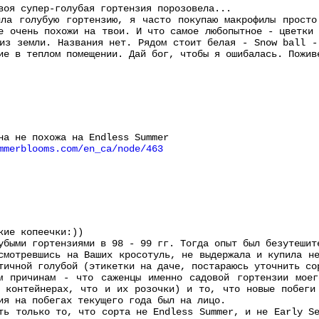
воя супер-голубая гортензия порозовела...
ила голубую гортензию, я часто покупаю макрофилы просто
е очень похожи на твои. И что самое любопытное - цветки
из земли. Названия нет. Рядом стоит белая - Snow ball -
ие в теплом помещении. Дай бог, чтобы я ошибалась. Пожив
на не похожа на Endless Summer
mmerblooms.com/en_ca/node/463
кие копеечки:))
убыми гортензиями в 98 - 99 гг. Тогда опыт был безутешит
смотревшись на Ваших кросотуль, не выдержала и купила н
тичной голубой (этикетки на даче, постараюсь уточнить со
м причинам - что саженцы именно садовой гортензии моег
 контейнерах, что и их розочки) и то, что новые побеги
ия на побегах текущего года был на лицо.
ть только то, что сорта не Endless Summer, и не Early S