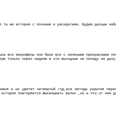
S та же история с почками и раскрытием. Будем дальше наб
ыла все микрофилы они были все с зелеными прекрасными по
трю только через неделю в эти выходные не попаду на дачу
меня и не цветёт четвёртый год,все методы укрытия пере
 история повторяется.Выкапывать жалко ,но и что от неё д