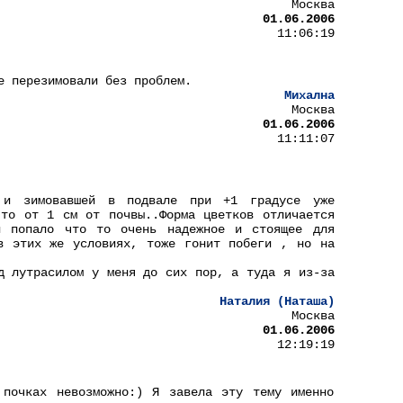
Москва
01.06.2006
11:06:19
е перезимовали без проблем.
Михална
Москва
01.06.2006
11:11:07
 и зимовавшей в подвале при +1 градусе уже
 то от 1 см от почвы..Форма цветков отличается
и попало что то очень надежное и стоящее для
в этих же условиях, тоже гонит побеги , но на
д лутрасилом у меня до сих пор, а туда я из-за
Наталия (Наташа)
Москва
01.06.2006
12:19:19
 почках невозможно:) Я завела эту тему именно