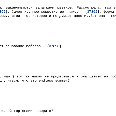
и, заканчиваются зачатками цветков. Рассмотрела, там 
892
}. Самое крупное соцветие вот такое - {
37892
}, форма
дом.. стоит то, которое и не думает цвести..Вот она - не
от основание побегов - {
37893
}
, мда:) вот уж никак не придерешься - она цветет на по
случиться, что это endless summer?
 какой гортензии говорите?