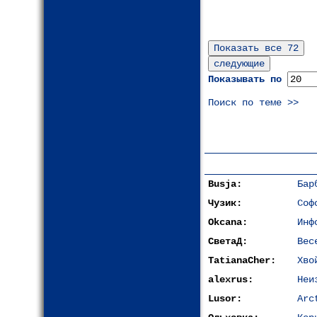
Показывать по
Поиск по теме >>
Busja:
Бар
Чузик:
Соф
Okcana:
Инф
СветаД:
Вес
TatianaCher:
Хво
alexrus:
Неи
Lusor:
Arc