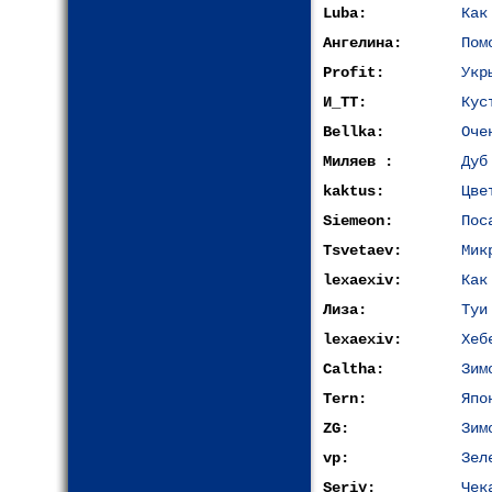
Luba:
Как
Ангелина:
Пом
Profit:
Укр
И_ТТ:
Кус
Bellka:
Оче
Миляев :
Дуб
kaktus:
Цве
Siemeon:
Пос
Tsvetaev:
Мик
lexaexiv:
Как
Лиза:
Туи
lexaexiv:
Хеб
Caltha:
Зим
Tern:
Япо
ZG:
Зим
vp:
Зел
Seriy:
Чек