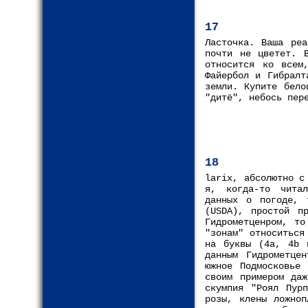
17
Ласточка. Ваша реа
почти не цветет. 
относится ко всем
Файербол и Гибралт
земли. Купите бело
"дитё", небось пер
18
larix, абсолютно с
я, когда-то читал
данных о погоде, 
(USDA), простой п
Гидрометценром, то
"зонам" относиться
на буквы (4а, 4b 
данным Гидрометце
южное Подмосковье
своим примером даж
скумпия "Роял Пурп
розы, клены ложноп