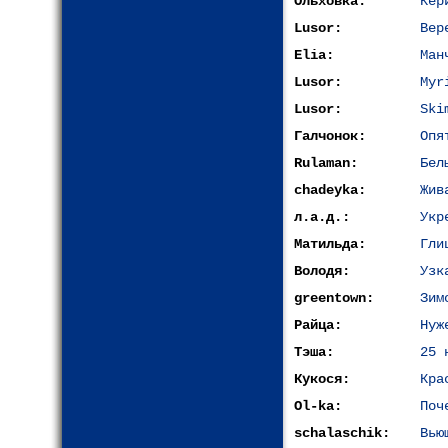
Ольховка:
Кер
Lusor:
Вер
Elia:
Ман
Lusor:
Myr
Lusor:
Ski
Галчонок:
Опя
Rulaman:
Бел
chadeyka:
Жив
л.а.д.:
Укр
Матильда:
Гли
Володя:
Узк
greentown:
Зим
Райца:
Нуж
Тэша:
25 
Кукося:
Кра
Ol-ka:
Поч
schalaschik:
Вью