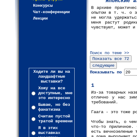
Японские а
Конкурсы
В архиве практичес
Чат-конференции
опытом в т. ч. о з
не могла удержатьс
Лекции
меня растут родик
чувствуют, может и
Поиск по теме >>
Ходите ли вы на
Показывать по
ландшафтные
выставки?
1
Хожу на все
Из-за товарных наз
доступные, мне
отлично у нас зим
это интересно
требований.
Бываю, но без
фанатизма
Гаага - это тоже р
Считаю пустой
тратой времени
Чтобы знать, о чем
что-то приличное. 
Я в этих
есть вечнозеленые 
выставках
а дома выполняют р