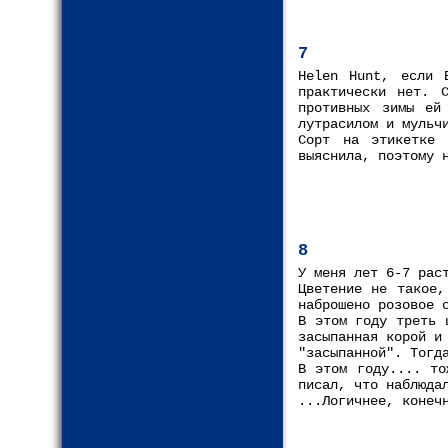
7
Helen Hunt, если 
практически нет. 
противных зимы ей
лутрасилом и мульч
Сорт на этикетке 
выяснила, поэтому 
8
У меня лет 6-7 рас
Цветение не такое,
наброшено розовое 
В этом году треть 
засыпанная корой и
"засыпанной". Тогд
В этом году.... то
писал, что наблюда
...Логичнее, конеч