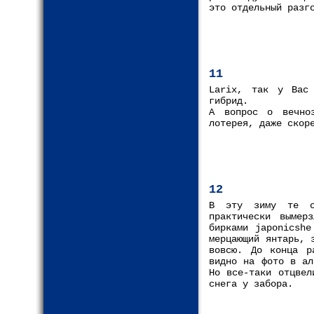
это отдельный разг
11
Larix, так у Вас 
гибрид.
А вопрос о вечноз
лотерея, даже скор
12
В эту зиму те са
практически вымер
бирками japonicshe
мерцающий янтарь, 
вовсю. До конца р
видно на фото в ал
Но все-таки отцвел
снега у забора.