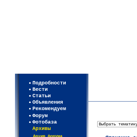
Мои настройки
Регистрация
Подробности
Карта WEBСАД в Моск
Вести
Карта WEBСАД в Лени
Статьи
(93)
Объявления
Рекомендуем
Форум
Фотобаза
Архивы
Архив форума