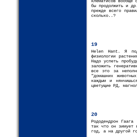
клематисов вообще 
бы продолжить и др
прежде всего прави
сколько..?
19
Helen Hant. Я по
физиологии растени
Надо успеть пробуд
заложить генератив
все это за неполн
"домашних животны
каждым и нянчишьс
цветущие РД, магно
20
Рододендрон Гаага 
так что он зимует 
год, а на другой г