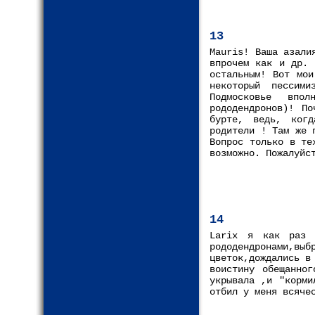
13
Mauris! Ваша азали
впрoчем как и др. 
остальным! Вот мои
некоторый пессим
Подмосковье впо
рододендронов)! По
бурте, ведь, ког
родители ! Там же 
Вопрос только в те
возможно. Пожалуйс
14
Larix я как раз 
рододендронами,выб
цветок,дождались в
воистину обещанно
укрывала ,и "корми
отбил у меня всяче