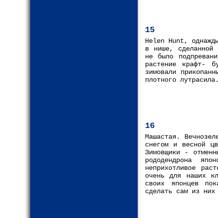
15
Helen Hunt, однажд
в нише, сделанной 
не было подпревани
растение крафт- б
зимовали прикопанн
плотного лутрасила
16
Машастая. Вечнозел
снегом и весной цв
Зимовщики - отменн
рододендрона япо
неприхотливое рас
очень для наших кл
своих японцев пок
сделать сам из них