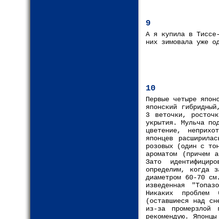
9
А я купила в Тиссе
них зимовала уже о
10
Первые четыре япон
японский гибридный
3 веточки, росточ
укрытия. Мульча по
цветение, неприхо
японцев расширила
розовых (один с то
ароматом (причем 
Зато идентифицир
определим, когда з
диаметром 60-70 см
изведенная "Топаз
Никаких проблем 
(оставшиеся над сн
из-за промерзлой 
рекомендую. Японцы