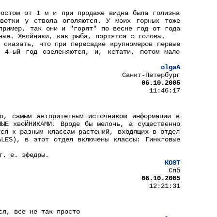
ростом от 1 м и при продаже видна была голизна
ветки у ствола оголяются. У моих горных тоже
пример, так они и "горят" по весне год от года
ные. Хвойники, как рыба, портятся с головы.
 сказать, что при пересадке крупномеров первые
 4-ый год озеленяются, и, кстати, потом мало
olgaA
Санкт-Петербург
06.10.2005
11:46:17
о, самым авторитетным источником информации в
НЫЕ хвоЙНИКАМИ. Вроде бы мелочь, а существенно
тся к разным классам растений, входящих в отдел
ALES), в этот отдел включены классы: Гинкговые
т. е. эфедры.
KOST
Спб
06.10.2005
12:21:31
ся, все не так просто