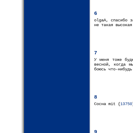
6
olgaA, спасибо з
не такая высокая
7
У меня тоже буд
весной, когда м
боюсь что-нибудь
8
Сосна mit {
13750
9