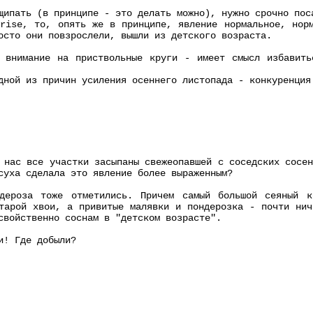
щипать (в принципе - это делать можно), нужно срочно пос
rise, то, опять же в принципе, явление нормальное, нор
осто они повзрослели, вышли из детского возраста.
е внимание на приствольные круги - имеет смысл избавить
дной из причин усиления осеннего листопада - конкуренция
 нас все участки засыпаны свежеопавшей с соседских сосе
суха сделала это явление более выраженным?
дероза тоже отметились. Причем самый большой сеяный к
тарой хвои, а привитые малявки и пондерозка - почти нич
свойственно соснам в "детском возрасте".
и! Где добыли?