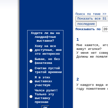
Поиск по теме >>
Показывать по
Ходите ли вы на
ландшафтные
1
выставки?
Мне кажется, иг
Хожу на все
живут иголки?
доступные, мне
У меня нет сове
это интересно
Должны же появля
Бываю, но без
фанатизма
Считаю пустой
тратой времени
Я в этих
2
выставках
У каждого вида и
участвую
году пожелтение 
Челси рулит!
Только эту
выставку
признаю