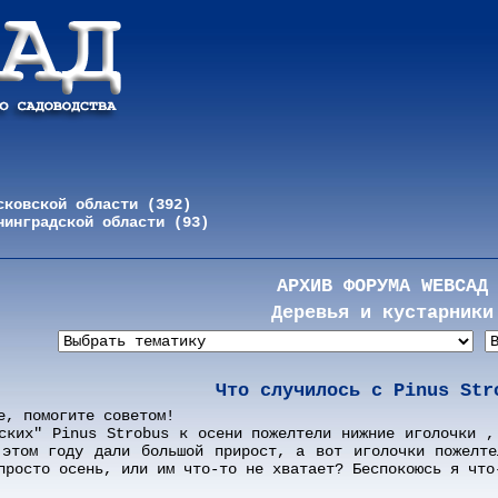
сковской области (392)
нинградской области (93)
АРХИВ ФОРУМА WEBСАД
Деревья и кустарники
Что случилось с Pinus Str
е, помогите советом!
ских" Pinus Strobus к осени пожелтели нижние иголочки ,
 этом году дали большой прирост, а вот иголочки пожелте
просто осень, или им что-то не хватает? Беспокоюсь я что