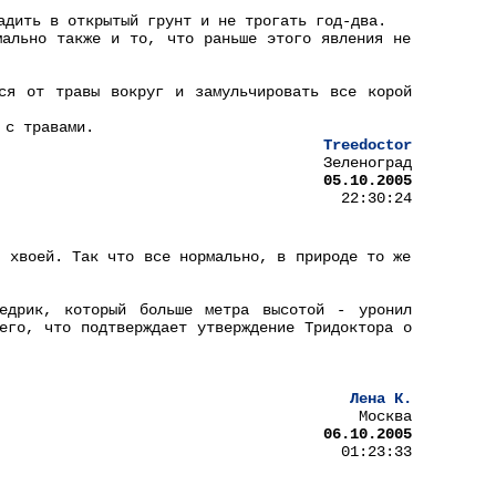
адить в открытый грунт и не трогать год-два.
мально также и то, что раньше этого явления не
ся от травы вокруг и замульчировать все корой
 с травами.
Treedoctor
Зеленоград
05.10.2005
22:30:24
н хвоей. Так что все нормально, в природе то же
едрик, который больше метра высотой - уронил
его, что подтверждает утверждение Тридоктора о
Лена К.
Москва
06.10.2005
01:23:33