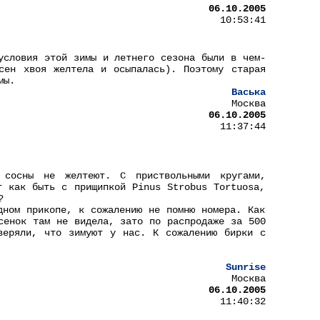
06.10.2005
10:53:41
условия этой зимы и летнего сезона были в чем-
сен хвоя желтела и осыпалась). Поэтому старая
мы.
Васька
Москва
06.10.2005
11:37:44
 сосны не желтеют. С приствольными кругами,
т как быть с прищипкой Pinus Strobus Tortuosa,
?
дном прикопе, к сожалению не помню номера. Как
сенок там не видела, зато по распродаже за 500
веряли, что зимуют у нас. К сожалению бирки с
Sunrise
Москва
06.10.2005
11:40:32