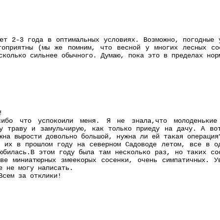
ет 2-3 года в оптимальных условиях. Возможно, погодные 
гоприятны (мы же помним, что весной у многих лесных со
сколько сильнее обычного. Думаю, пока это в пределах нор
!
сибо что успокоили меня. Я не знала,что молоденькие
у траву и замульчирую, как только приеду на дачу. А во
жна вырости довольно большой, нужна ли ей такая операция
 их в прошлом году на северном Садоводе летом, все в о
юбилась.В этом году была там несколько раз, но таких со
две миниатюрных змеекорых сосенки, очень симпатичных. У
е не могу написать.
Всем за отклики!