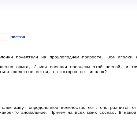
постов
олочки пожелтели на прошлогоднем приросте. Все иголки 
ршенно опыта, 2 мои сосенки посажены этой весной, и то
ться скелетные ветви, на которых нет иголок?
голки живут определенное количество лет, оно разнится о
какое-то аномальное. Причем на всех моих соснах. В какой