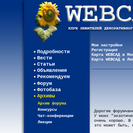
Мои настройки
Регистрация
Подробности
Карта WEBСАД в Мо
Вести
Карта WEBСАД в Ле
Статьи
Объявления
Рекомендуем
Форум
Фотобаза
Архивы
Архив форума
Конкурсы
Дорогие форумчан
Чат-конференции
У моих "экзотиче
очень хорошо. В
Лекции
это может быть, 