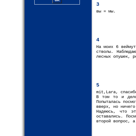
3
вы = мы.
4
На моих 6 веймут
стволы. Наблюда
лесных опушек, р
5
mit,Lara, спасиб
В том то и дело
Попыталась посмо
вверх, но ничего
Надеюсь, что э
оставались. Пос
второй вопрос, а