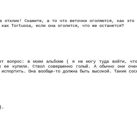
а отклик! Скажите, а то что веточки оголяются, как это 
 как Tortuosa, если она оголится, что же останется?
ет вопрос: в моем альбоме ( я не могу туда войти, что
ы ее купили. Ствол совершенно голый. А обычно они оче
 испортить. Она вообще-то должна быть высокой. Такие сос
}.