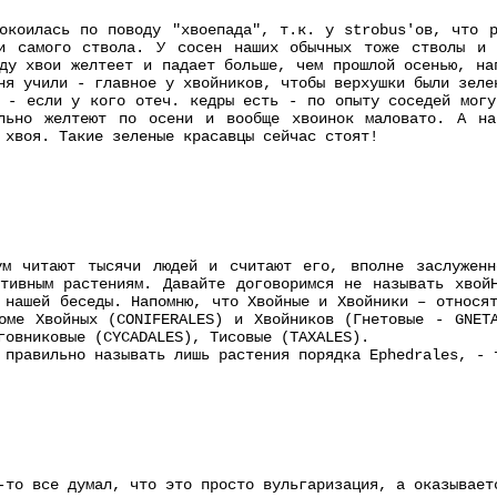
окоилась по поводу "хвоепада", т.к. у strobus'ов, что 
и самого ствола. У сосен наших обычных тоже стволы и 
ду хвои желтеет и падает больше, чем прошлой осенью, на
ня учили - главное у хвойников, чтобы верхушки были зеле
 - если у кого отеч. кедры есть - по опыту соседей могу
льно желтеют по осени и вообще хвоинок маловато. А на
 хвоя. Такие зеленые красавцы сейчас стоят!
ум читают тысячи людей и считают его, вполне заслуженн
тивным растениям. Давайте договоримся не называть хвой
 нашей беседы. Напомню, что Хвойные и Хвойники – относя
оме Хвойных (CONIFERALES) и Хвойников (Гнетовые - GNET
говниковые (CYCADALES), Тисовые (TAXALES).
 правильно называть лишь растения порядка Ephedrales, - 
-то все думал, что это просто вульгаризация, а оказывает