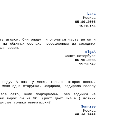
Lara
Москва
05.10.2005
19:10:54
ть иголок. Они опадут и оголится часть веток и
 на обычных соснах, пересаженных из соседних
для сосен.
olgaA
Санкт-Петербург
05.10.2005
19:23:42
 году. А опыт у меня, только -вторая осень.
 меня одна старушка. Задирала, задирала голову
все лето, были подкормлены, без водички не
ный вырос см на 30, (рост дают 3-4 м.) возник
щиплют только миниатюрки?
Sunrise
Москва
05.10.2005