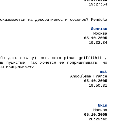
19:27:54
сказывается на декоративности сосенок? Pendula
Sunrise
Москва
05.10.2005
19:32:34
бы дать ссылку) есть фото pinus griffithii ,
нь пушистые. Так хочется ее поприщипывать, но
ны прищипывают?
mit
Angouleme France
05.10.2005
19:50:31
Nkin
Москва
05.10.2005
20:23:42