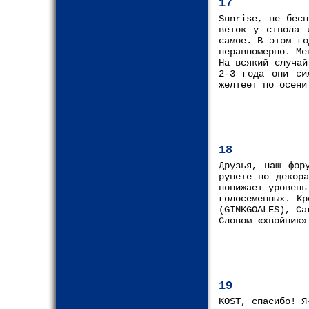
17
Sunrise, не бесп
веток у ствола 
самое. В этом го
неравномерно. Ме
На всякий случай
2-3 года они си
желтеет по осени
18
Друзья, наш фор
рунете по декора
понижает уровень
голосеменных. Кр
(GINKGOALES), Са
Словом «хвойник»
19
KOST, спасибо! Я