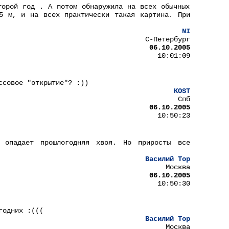
торой год . А потом обнаружила на всех обычных
5 м, и на всех практически такая картина. При
NI
С-Петербург
06.10.2005
10:01:09
ссовое "открытие"? :))
KOST
Спб
06.10.2005
10:50:23
опадает прошлогодняя хвоя. Но приросты все
Василий Тор
Москва
06.10.2005
10:50:30
годних :(((
Василий Тор
Москва