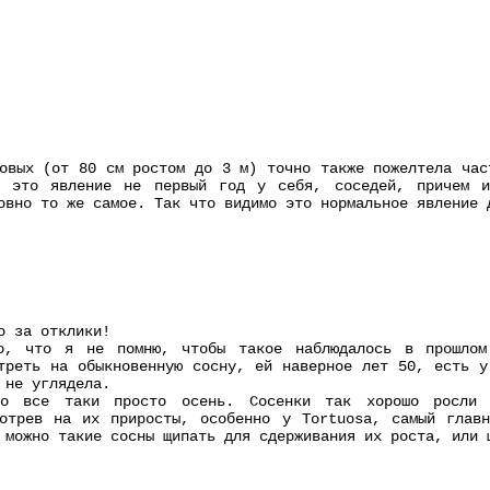
овых (от 80 см ростом до 3 м) точно также пожелтела час
ю это явление не первый год у себя, соседей, причем и
овно то же самое. Так что видимо это нормальное явление 
о за отклики!
, что я не помню, чтобы такое наблюдалось в прошлом
треть на обыкновенную сосну, ей наверное лет 50, есть у
 не углядела.
то все таки просто осень. Сосенки так хорошо росли 
мотрев на их приросты, особенно у Tortuosa, самый глав
 можно такие сосны щипать для сдерживания их роста, или 