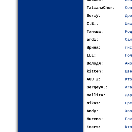
TatianaCher:
Con
Seriy:
Дро
С.Е.:
Шиш
Танюша:
Род
ardi:
Сам
Ирина:
Лис
LLL:
Пол
Володя:
Ано
kitten:
Цве
AGU_2:
Кто
SergeyA.:
Ara
Mellita:
Дер
Nikas:
Оре
Andy:
Хво
Murena:
Плю
imers:
Кто