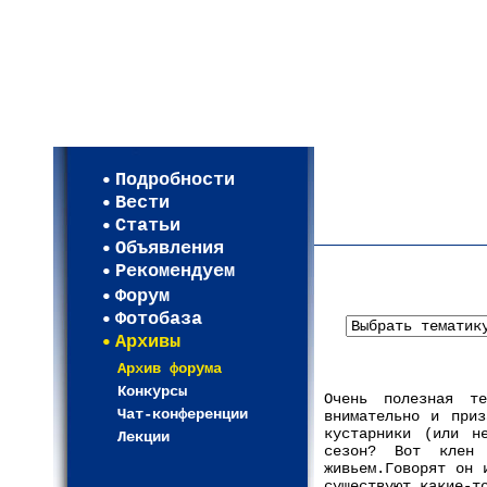
Мои настройки
Регистрация
Подробности
Карта WEBСАД в Моск
Вести
Карта WEBСАД в Лени
Статьи
(93)
Объявления
Рекомендуем
Форум
Фотобаза
Архивы
Архив форума
Конкурсы
Очень полезная те
Чат-конференции
внимательно и приз
кустарники (или н
Лекции
сезон? Вот клен 
живьем.Говорят он 
существуют какие-т