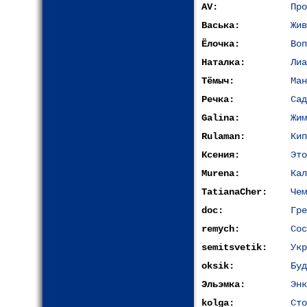
AV:
Про
Васька:
Жив
Ёлочка:
Воп
Наталка:
Лиа
Тёмыч:
Ман
Речка:
Сад
Galina:
Жим
Rulaman:
Кип
Ксения:
Это
Murena:
Кал
TatianaCher:
Чем
doc:
Гре
remych:
Сос
semitsvetik:
Укр
oksik:
Буд
Эльэмка:
Энк
kolga:
Сто