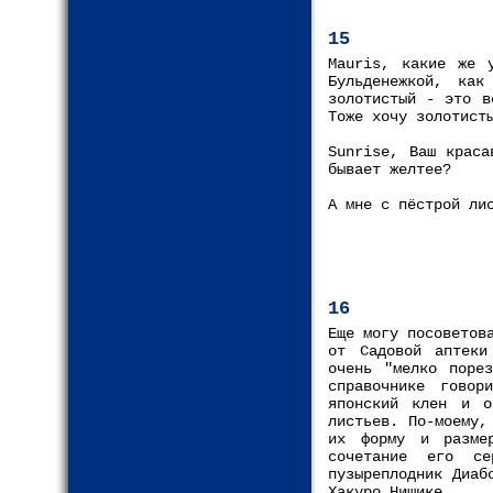
15
Mauris, какие же 
Бульденежкой, ка
золотистый - это в
Тоже хочу золотист
Sunrise, Ваш краса
бывает желтее?
А мне с пёстрой ли
16
Еще могу посоветов
от Садовой аптеки
очень "мелко поре
справочнике говор
японский клен и о
листьев. По-моему,
их форму и разме
сочетание его се
пузыреплодник Диаб
Хакуро Нишике.