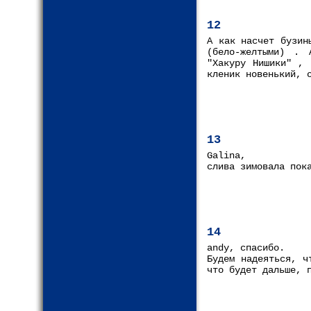
12
А как насчет бузин
(бело-желтыми) . 
"Хакуру Нишики" , 
кленик новенький, 
13
Galina,
слива зимовала пок
14
andy, спасибо.
Будем надеяться, ч
что будет дальше, 