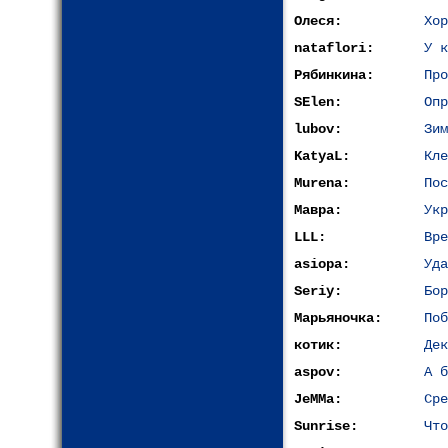
Олеся:
Хор
nataflori:
У к
Рябинкина:
Про
SElen:
Опр
lubov:
Зим
KatyaL:
Кле
Murena:
Пос
Мавра:
Укр
LLL:
Вре
asiopa:
Уда
Seriy:
Бор
Марьяночка:
Поб
котик:
Дек
aspov:
А б
JeMMa:
Сре
Sunrise:
Что