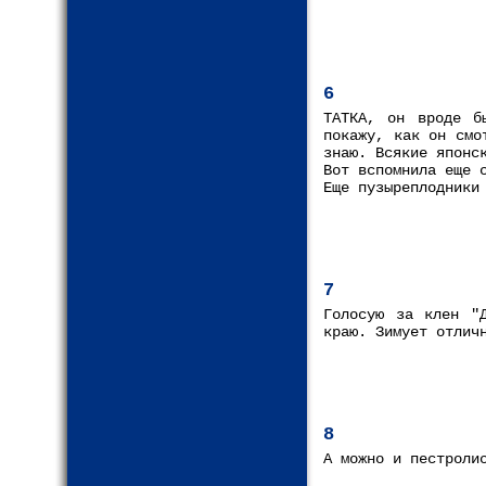
6
ТАТКА, он вроде б
покажу, как он смо
знаю. Всякие японс
Вот вспомнила еще 
Еще пузыреплодники
7
Голосую за клен "
краю. Зимует отлич
8
А можно и пестроли