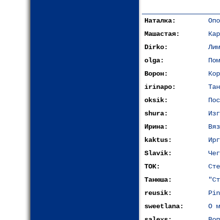
Наталка:
Опо
Машастая:
Кар
Dirko:
Лим
olga:
Пом
Ворон:
Кор
irinapo:
Тан
oksik:
Пос
shura:
Изг
Ирина:
Вяз
kaktus:
Ирг
Slavik:
Чег
ТОК:
Сте
Танюша:
"Ст
reusik:
Pin
sweetlana:
О м
salexs:
Воп