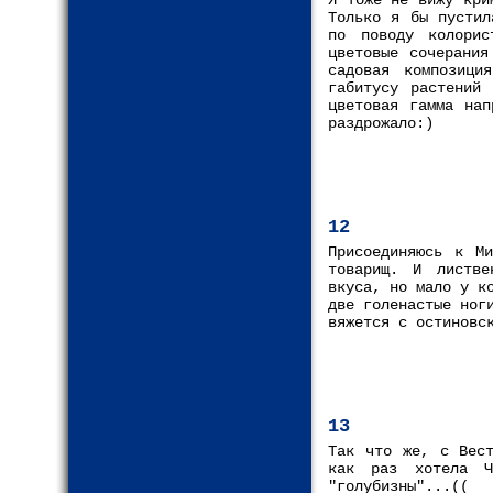
Я тоже не вижу кри
Только я бы пустил
по поводу колорис
цветовые сочерания
садовая композици
габитусу растений
цветовая гамма нап
раздрожало:)
12
Присоединяюсь к М
товарищ. И листве
вкуса, но мало у к
две голенастые ног
вяжется с остиновс
13
Так что же, с Вест
как раз хотела Ч
"голубизны"...((