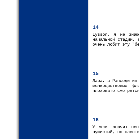
14
Lysson, я не знаю
начальной стадии, 
очень любит эту "б
15
Лара, а Рапсоди ин
мелкоцветковые ф
плоховато смотрятс
16
У меня значит неп
пушистый, но плест