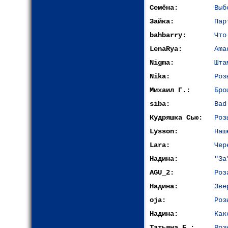
Семёна:
Выб
Зайка:
Пар
bahbarry:
Что
LenaRya:
Ama
Nigma:
Шта
Nika:
Роз
Михаил Г.:
Бро
siba:
Bad
Кудряшка Сью:
Роз
Lysson:
Наш
Lara:
Чер
Надина:
"За
AGU_2:
Роз
Надина:
Зве
oja:
Роз
Надина:
Как
Татьяна Б.:
Роз