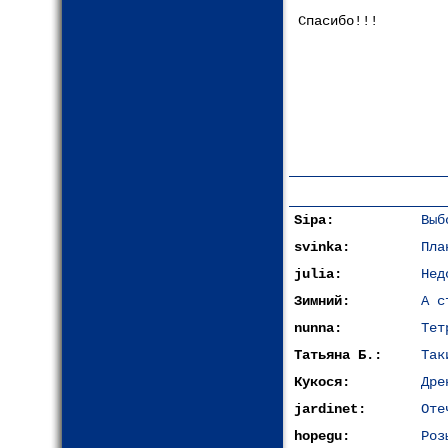
Спасибо!!!
Sipa:
Выб
svinka:
Пла
julia:
Нед
Зимний:
А с
nunna:
Тет
Татьяна Б.:
Так
Кукося:
Дре
jardinet:
Оте
hopegu:
Роз