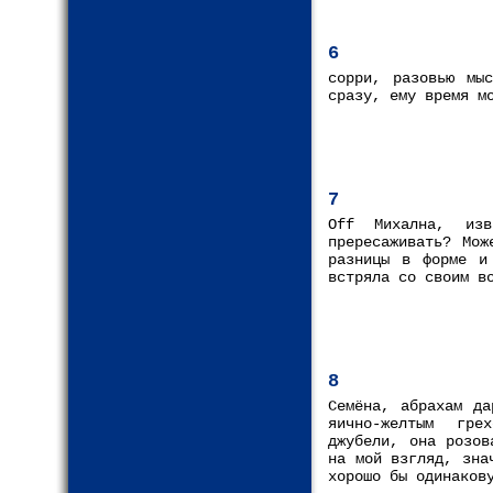
6
сорри, разовью мы
сразу, ему время м
7
Off Михална, из
прересаживать? Мож
разницы в форме и
встряла со своим в
8
Семёна, абрахам да
яично-желтым гре
джубели, она розов
на мой взгляд, зна
хорошо бы одинаков