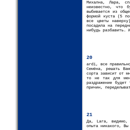
Михална, Лара, с
неизвестно, что б
выбивается из обще
формой куста (5 по
все цветы наверху
посадила на передн
нибудь разбавить. 
20
ardi, все правильн
Семёна, решать Ва
сорта зависит от м
то не так для мен
раздражение будет 
причин, переделыва
21
Да, Lara, видимо,
опыта никакого, Вы