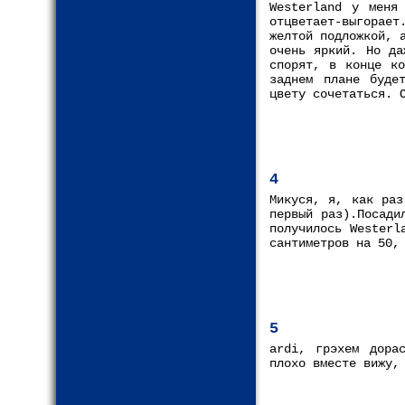
Westerland у меня
отцветает-выгорае
желтой подложкой, 
очень яркий. Но да
спорят, в конце ко
заднем плане буде
цвету сочетаться. 
4
Микуся, я, как раз
первый раз).Посади
получилось Westerl
сантиметров на 50,
5
ardi, грэхем дора
плохо вместе вижу,