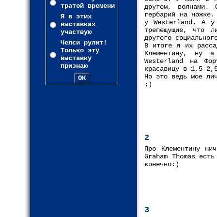
тратой времени
другом, волнами. 
гербарий на ножке.
Я в этих
у Westerland. А у
выставках
трепещущие, что л
участвую
другого социальног
Челси рулит!
В итоге я их расса
Только эту
Клементину, ну а
выставку
Westerland на Фор
признаю
красавицу в 1,5-2,
Но это ведь мое ли
:)
2
Про Клементину ни
Graham Thomas есть
конечно:)
3