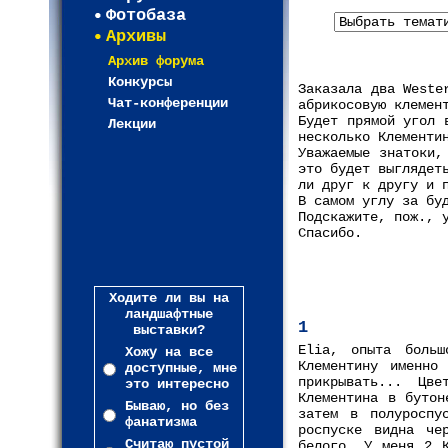
Фотобаза
Архивы
Архив форума
Конкурсы
Заказала два Weste
Чат-конференции
абрикосовую клемен
Будет прямой угол 
Лекции
несколько Клементи
Уважаемые знатоки,
это будет выглядет
ли друг к другу и 
В самом углу за бу
Подскажите, пож., 
Спасибо.
Ходите ли вы на
ландшафтные
1
выставки?
Elia, опыта боль
Хожу на все
Клементину именно
доступные, мне
прикрывать... Цв
это интересно
Клементина в бутон
Бываю, но без
затем в полуроспу
фанатизма
роспуске видна че
Считаю пустой
белого. У меня 2 К