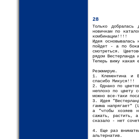
28
Только добралась 
новичкам по катало
комбинации!!!!
Идея основывалась 
пойдет - а по бока
смотреться. Цвето
рядом Вестерланда 
Теперь вижу какая 
Резюмирую.
1. Клементина и В
спасибо Микуся!!!
2. Однако по цвето
неплохо по цвету с
можно все-таки пос
3. Идея "Вестерлан
гамма напрягает" (
а "чтобы хозяев н
сажать, растить, а
сказало - нет соче
4. Еще раз внимате
альтернатив.