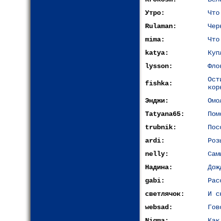
Утро:
Что
Rulaman:
Чер
mima:
Что
katya:
Куп
lysson:
Фло
Ос
fishka:
кор
Энджи:
Омо
Tatyana65:
Пом
trubnik:
Пос
ardi:
Роз
nelly:
Сам
Надина:
Дож
gabi:
Рас
светлячок:
И с
websad:
Гов
Nigma:
Как