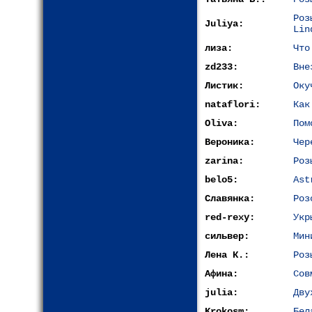
Ро
Juliya:
Lin
лиза:
Что
zd233:
Вне
Листик:
Оку
nataflori:
Как
Oliva:
Пом
Вероника:
Чер
zarina:
Роз
belo5:
Ast
Славянка:
Роз
red-rexy:
Укр
сильвер:
Мин
Лена К.:
Роз
Афина:
Сов
julia:
Дву
Krokosm:
Бел