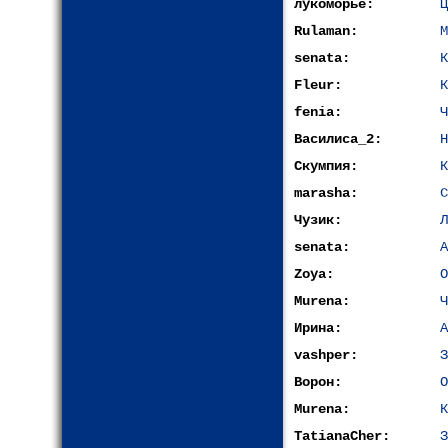
лукоморье:
Ц
Rulaman:
М
senata:
К
Fleur:
К
fenia:
Ч
Василиса_2:
Н
Скумпия:
К
marasha:
С
Чузик:
Л
senata:
А
Zoya:
О
Murena:
Ч
Ирина:
А
vashper:
З
Ворон:
О
Murena:
К
TatianaCher:
З