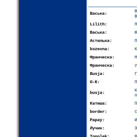
Васька:
ф
Lilith:
П
Васька:
Ф
Астилька:
П
kozevna:
К
Франческа:
М
Франческа:
У
Busja:
Г
O-K:
П
busja:
п
Катюша:
П
border:
С
Papay:
И
Лучик:
З
Topolek:
В