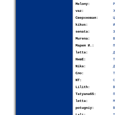
Melony:
Р
vaz:
Э
Сверхновая:
Ц
kikus:
И
senata:
З
Murena:
В
Мария И.:
П
letta:
Д
НивЕ:
Т
Nika:
Д
Сло:
Т
NT:
С
Lilith:
В
Tatyana65:
П
letta:
М
potugniy:
В
Lali:
Т