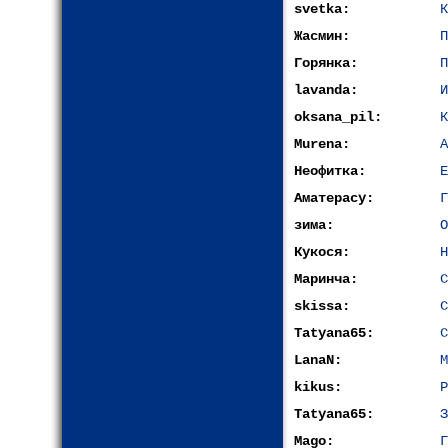
svetka:
К
Жасмин:
П
Горянка:
П
lavanda:
oksana_pil:
К
Murena:
А
Неофитка:
Е
Аматерасу:
Г
зима:
О
Кукося:
Н
Маринча:
С
skissa:
С
Tatyana65:
С
LanaN:
М
kikus:
Р
Tatyana65:
З
Mago:
Г