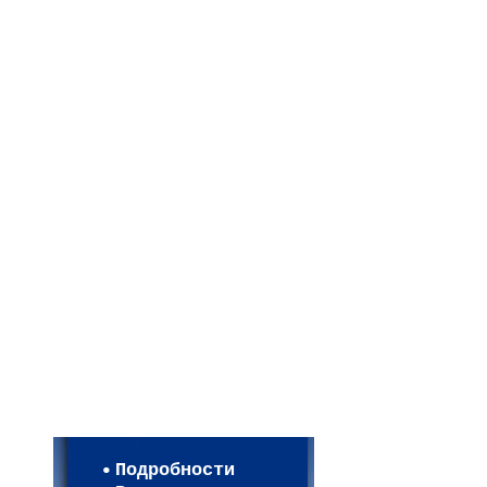
Мои настройки
Регистрация
Подробности
Карта WEBСАД в Моск