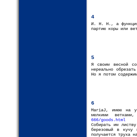
4
И. Н. Н., а функци
партию коры или ве
5
Я своим весной со
нереально обрезать
Но я потом содержи
6
MariaJ, имею на у
мелкими веткам
666/goods.html
Собирать им листву
березовый в кучу 
получается труха н