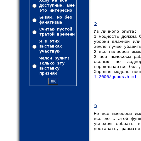
Хожу на все
доступные, мне
это интересно
Бываю, но без
фанатизма
2
Считаю пустой
Из личного опыта:
тратой времени
1 мощность должна 
Я в этих
уборки влажной или
выставках
земле лучше убавит
участвую
2 все пылесосы име
3 все пылесосы раб
Челси рулит!
осенью по задво
Только эту
переключается без 
выставку
Хорошая модель по
признаю
1-2000/goods.html
3
Не все пылесосы им
все же с этой функ
успехом собрать 
доставать, разматы