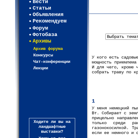
Вести
Карта WEBСАД в Лени
Статьи
(93)
Объявления
Рекомендуем
Форум
Фотобаза
Архивы
Архив форума
Конкурсы
У кого есть садовы
Чат-конференции
мощность приемлема
И для чего, кроме 
Лекции
собрать траву по к
1
У меня немецкий пы
Вт. Собирает с зем
прицельно направле
Ходите ли вы на
только среди ра
ландшафтные
газонокосилкой. Тр
выставки?
если ее немного и 