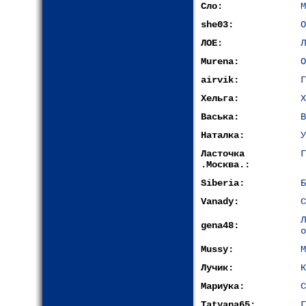
Сло:
М
she03:
О
ЛОЕ:
Л
Murena:
О
airvik:
Г
Хельга:
Х
Васька:
В
Наталка:
У
Ласточка
Г
.Москва.:
Siberia:
Б
Vanady:
С
gena48:
о
Mussy:
М
Лучик:
К
Мариука:
С
Tatyana65:
Г