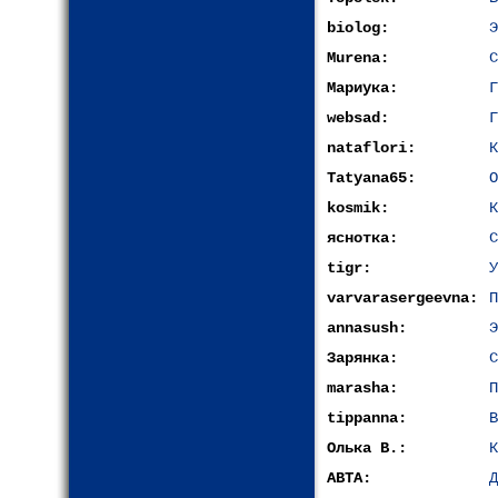
biolog:
Э
Murena:
С
Мариука:
Г
websad:
Г
nataflori:
К
Tatyana65:
О
kosmik:
К
яснотка:
С
tigr:
У
varvarasergeevna:
П
annasush:
Э
Зарянка:
С
marasha:
П
tippanna:
В
Олька В.:
К
АВТА:
Д