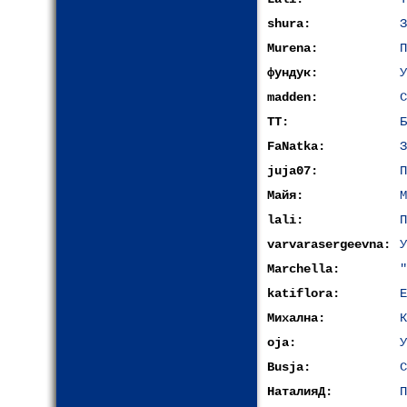
shura:
З
Murena:
П
фундук:
У
madden:
С
ТТ:
Б
FaNatka:
З
juja07:
П
Майя:
М
lali:
П
varvarasergeevna:
У
Marchella:
"
katiflora:
Е
Михална:
К
oja:
У
Busja:
С
НаталияД:
П