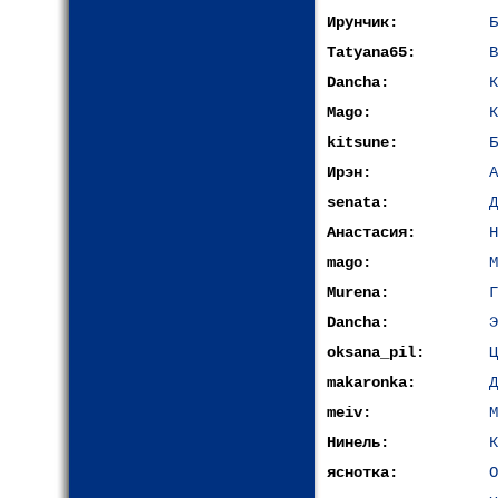
Ирунчик:
Б
Tatyana65:
В
Dancha:
К
Mago:
К
kitsune:
Б
Ирэн:
А
senata:
Д
Анастасия:
Н
mago:
М
Murena:
Г
Dancha:
Э
oksana_pil:
Ц
makaronka:
Д
meiv:
М
Нинель:
К
яснотка:
О