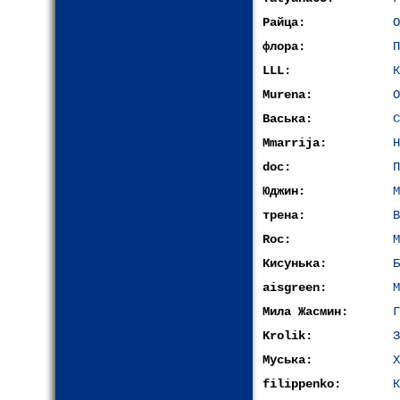
Райца:
О
флора:
П
LLL:
К
Murena:
О
Васька:
С
Mmarrija:
Н
doc:
П
Юджин:
М
трена:
В
Roc:
М
Кисунька:
Б
aisgreen:
М
Мила Жасмин:
Г
Krolik:
З
Муська:
Х
filippenko:
К