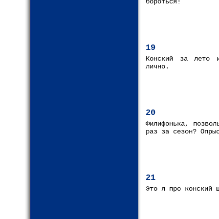
бороться!
19
Конский за лето и
лично.
20
Филифонька, позвол
раз за сезон? Опры
21
Это я про конский 