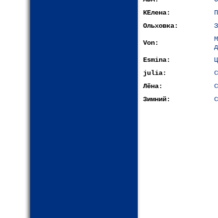
КЕлена:
П
Ольховка:
З
Von:
д
Esmina:
Ц
julia:
С
Лёна:
С
Зимний:
С