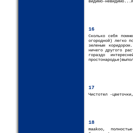
видимо-невидимо...
16
Сколько себя помню
огородной) легко п
зеленым коридором
ничего другого рас
гораздо интересн
простонародье)выпо
17
Чистотел -цветочки
18
maakoo, полность