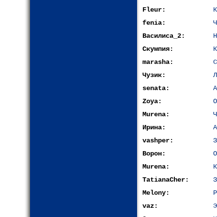
Fleur:
К
fenia:
Ч
Василиса_2:
Н
Скумпия:
К
marasha:
С
Чузик:
Л
senata:
А
Zoya:
О
Murena:
Ч
Ирина:
А
vashper:
З
Ворон:
О
Murena:
К
TatianaCher:
З
Melony:
Р
vaz:
Э