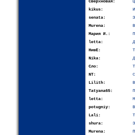
Сверхновая:
Ц
kikus:
И
senata:
З
Murena:
В
Мария И.:
П
letta:
Д
НивЕ:
Т
Nika:
Д
Сло:
Т
NT:
С
Lilith:
В
Tatyana65:
П
letta:
М
potugniy:
В
Lali:
Т
shura:
З
Murena:
П