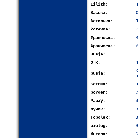
Lilith:
П
Васька:
Ф
Астилька:
П
kozevna:
К
Франческа:
М
Франческа:
У
Busja:
Г
O-K:
П
busja:
п
Катюша:
П
border:
С
Papay:
И
Лучик:
З
Topolek:
В
biolog:
Э
Murena:
С