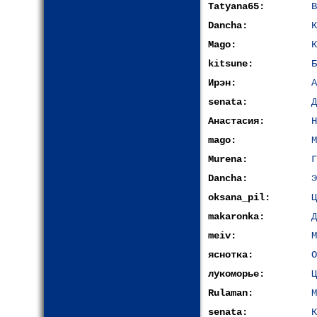
Tatyana65:
В
Dancha:
К
Mago:
К
kitsune:
Б
Ирэн:
А
senata:
Д
Анастасия:
Н
mago:
М
Murena:
Г
Dancha:
Э
oksana_pil:
Ц
makaronka:
Д
meiv:
М
яснотка:
О
лукоморье:
Ц
Rulaman:
М
senata:
К