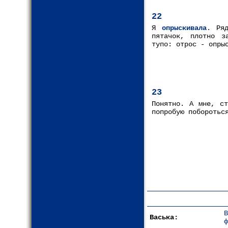
22
Я
опрыскивала
. Ря
пятачок, плотно з
тупо: отрос - опры
23
Понятно. А мне, ст
попробую поборотьс
Васька:
ф