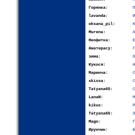
Горянка:
П
lavanda:
oksana_pil:
К
Murena:
А
Неофитка:
Е
Аматерасу:
Г
зима:
О
Кукося:
Н
Маринча:
С
skissa:
С
Tatyana65:
С
LanaN:
М
kikus:
Р
Tatyana65:
З
Mago:
Г
Ирунчик:
Б