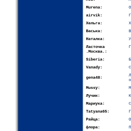
Murena:
О
airvik:
Г
Хельга:
Х
Васька:
В
Наталка:
У
Ласточка
Г
.Москва.:
Siberia:
Б
Vanady:
С
gena48:
о
Mussy:
М
Лучик:
К
Мариука:
С
Tatyana65:
Г
Райца:
О
флора:
П