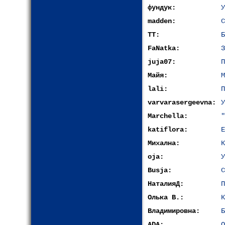
фундук:
У
madden:
С
ТТ:
Б
FaNatka:
З
juja07:
П
Майя:
М
lali:
П
varvarasergeevna:
У
Marchella:
"
katiflora:
Е
Михална:
К
oja:
У
Busja:
С
НаталияД:
П
Олька В.:
К
Владимировна:
Б
ADA:
О