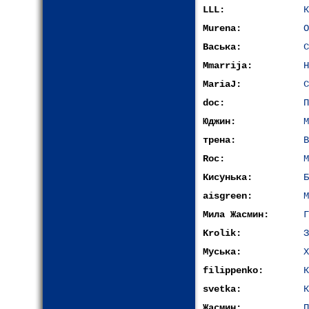
LLL:
К
Murena:
О
Васька:
С
Mmarrija:
Н
MariaJ:
С
doc:
П
Юджин:
М
трена:
В
Roc:
М
Кисунька:
Б
aisgreen:
М
Мила Жасмин:
Г
Krolik:
З
Муська:
Х
filippenko:
К
svetka:
К
Жасмин:
П