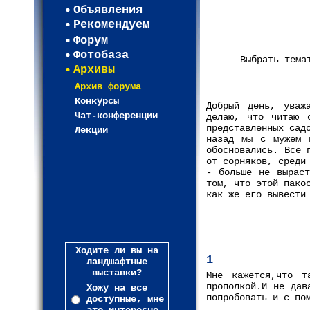
Объявления
Рекомендуем
Форум
Фотобаза
Архивы
Архив форума
Конкурсы
Добрый день, уваж
Чат-конференции
делаю, что читаю 
представленных сад
Лекции
назад мы с мужем 
обосновались. Все 
от сорняков, среди
- больше не вырас
том, что этой пако
как же его вывести
Ходите ли вы на
1
ландшафтные
выставки?
Мне кажется,что т
прополкой.И не дав
Хожу на все
попробовать и с по
доступные, мне