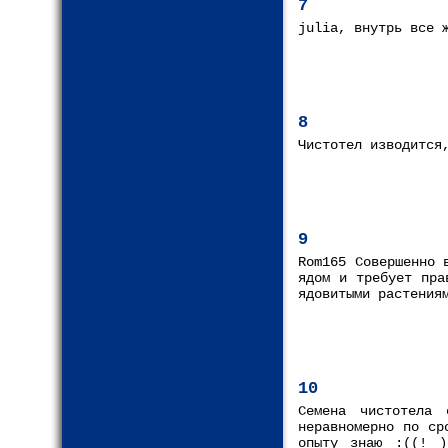
7
julia, внутрь все 
8
Чистотел изводится
9
Rom165 Совершенно 
ядом и требует пра
ядовитыми растения
10
Семена чистотела 
неравномерно по ср
опыту знаю :((! )