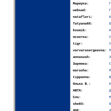
Мариука:
Г
websad:
Г
nataflori:
К
Tatyana65:
О
kosmik:
К
яснотка:
С
tigr:
У
varvarasergeevna:
П
annasush:
Э
Зарянка:
С
marasha:
П
tippanna:
В
Олька В.:
К
АВТА:
Д
Сло:
М
she03:
О
ЛОЕ:
Л