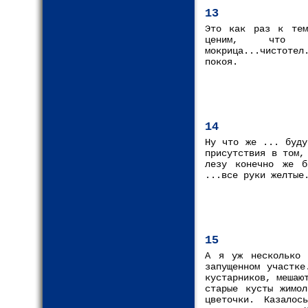
13
Это как раз к тем
ценим, что 
мокрица...чистотел
покоя.
14
Ну что же ... буду
присутствия в том,
лезу конечно же б
...все руки желтые
15
А я уж несколько 
запущенном участке
кустарников, мешаю
старые кусты жимо
цветочки. Казалос