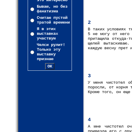
это интересно
Бываю, но без
фанатизма
Считаю пустой
2
тратой времени
Я в этих
В таких условиях т
выставках
5 не могу от него
участвую
притащила откуда-т
щелей вытаскиваю.
Челси рулит!
каждую весну прет 
Только эту
выставку
признаю
3
У меня чистотел о
поросли, от корня 
Кроме того, он еще
4
А мне чистотел оч
привезла его с дру