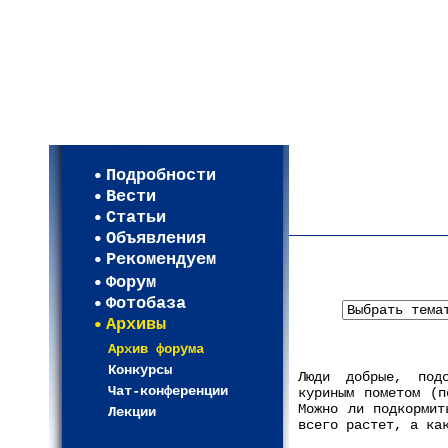
Мои настройки
Регистрация
Подробности
Карта WEBСАД в Моск
Вести
Карта WEBСАД в Лени
Статьи
(93)
Объявления
Рекомендуем
Форум
Фотобаза
Архивы
Архив форума
Конкурсы
Люди добрые, подс
Чат-конференции
куриным пометом (п
Можно ли подкормит
Лекции
всего растет, а ка