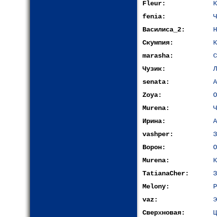
Fleur:
К
fenia:
Ч
Василиса_2:
Н
Скумпия:
К
marasha:
С
Чузик:
Л
senata:
А
Zoya:
О
Murena:
Ч
Ирина:
А
vashper:
З
Ворон:
О
Murena:
К
TatianaCher:
З
Melony:
Р
vaz:
Э
Сверхновая:
Ц