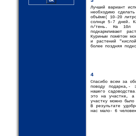
3
Лучший вариант исп
необходимо сделать
объёме( 10-20 литр
солнце 5-7 дней. К
п/тень. На 10л в
подкармливают рас
Куриным помётом мо
и растений "кисло
более поздняя подк
4
Спасибо всем за об
поводу подарка,- 
нашего садоводства
это на участке, а
участку можно было
В результате удобр
нас мало- 6 челове