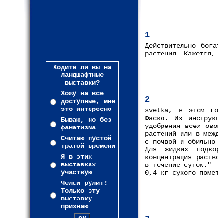
1
Действительно бога
растения. Кажется,
Ходите ли вы на
ландшафтные
выставки?
Хожу на все
2
доступные, мне
это интересно
svetka, в этом г
Фаско. Из инструк
Бываю, но без
удобрения всех ово
фанатизма
растений или в меж
Считаю пустой
с почвой и обильно
тратой времени
Для жидких подко
Я в этих
концентрация раств
выставках
в течение суток."
участвую
0,4 кг сухого поме
Челси рулит!
Только эту
выставку
признаю