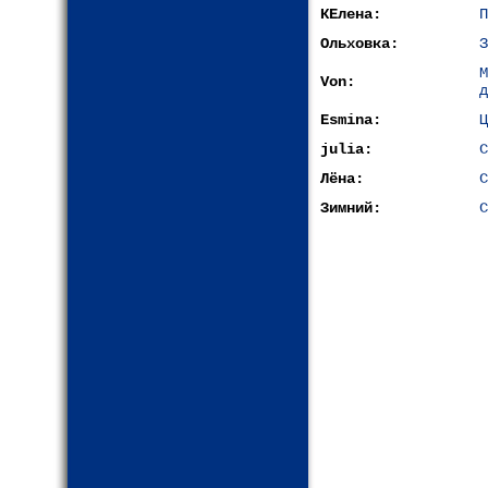
КЕлена:
П
Ольховка:
З
Von:
д
Esmina:
Ц
julia:
С
Лёна:
С
Зимний:
С