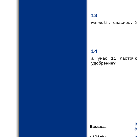
13
werwolf, спасибо. 
14
а унас 11 ласточ
удобрение?
Васька:
ф