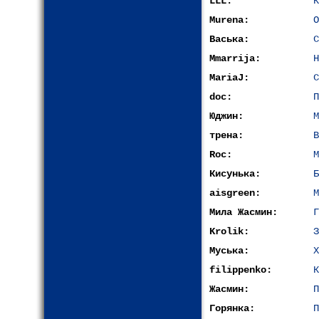
LLL:
К
Murena:
О
Васька:
С
Mmarrija:
Н
MariaJ:
С
doc:
П
Юджин:
М
трена:
В
Roc:
М
Кисунька:
Б
aisgreen:
М
Мила Жасмин:
Г
Krolik:
З
Муська:
Х
filippenko:
К
Жасмин:
П
Горянка:
П