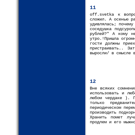
11
off.svetka к вопр
сложил. А осенью р
удивлялась; почему
соседушка подсуроп
рублей?" А кому н
утро.!Пришла огром
гости должны прие
пристраивать.. За
выросли/ в смысле 
12
Вне всяких сомнени
использовать и люб
любом чердаке ). П
только предванит
периодическом пере
производить подкор
Хранить помет луч
продлем и его мыжн