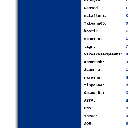
Мариука:
Г
websad:
Г
nataflori:
К
Tatyana65:
О
kosmik:
К
яснотка:
С
tigr:
У
varvarasergeevna:
П
annasush:
Э
Зарянка:
С
marasha:
П
tippanna:
В
Олька В.:
К
АВТА:
Д
Сло:
М
she03:
О
ЛОЕ:
Л