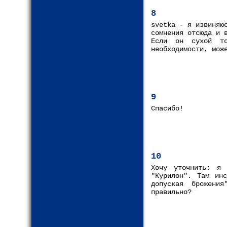
8
svetka - я извиняю
сомнения отсюда и 
Если он сухой то
необходимости, мож
9
Спасибо!
10
Хочу уточнить: я 
"Курилон". Там ин
допуская брожени
правильно?