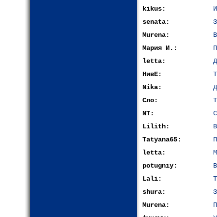
kikus:
И
senata:
З
Murena:
В
Мария И.:
П
letta:
Д
НивЕ:
Т
Nika:
Д
Сло:
Т
NT:
С
Lilith:
В
Tatyana65:
П
letta:
М
potugniy:
В
Lali:
Т
shura:
З
Murena:
П