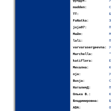
фундук:
У
madden:
С
ТТ:
Б
FaNatka:
З
juja07:
П
Майя:
М
lali:
П
varvarasergeevna:
У
Marchella:
"
katiflora:
Е
Михална:
К
oja:
У
Busja:
С
НаталияД:
П
Олька В.:
К
Владимировна:
Б
ADA:
О