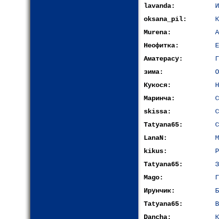
lavanda:
oksana_pil:
К
Murena:
А
Неофитка:
Е
Аматерасу:
Г
зима:
О
Кукося:
Н
Маринча:
С
skissa:
С
Tatyana65:
С
LanaN:
М
kikus:
Р
Tatyana65:
З
Mago:
Г
Ирунчик:
Б
Tatyana65:
В
Dancha:
К