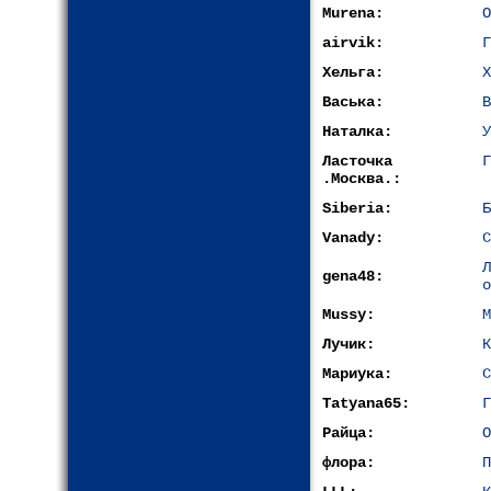
Murena:
О
airvik:
Г
Хельга:
Х
Васька:
В
Наталка:
У
Ласточка
Г
.Москва.:
Siberia:
Б
Vanady:
С
gena48:
о
Mussy:
М
Лучик:
К
Мариука:
С
Tatyana65:
Г
Райца:
О
флора:
П