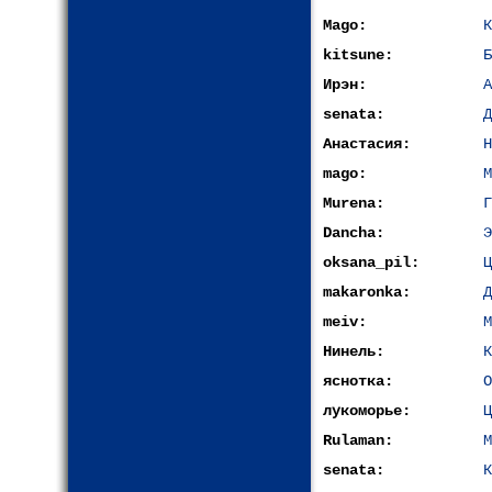
Mago:
К
kitsune:
Б
Ирэн:
А
senata:
Д
Анастасия:
Н
mago:
М
Murena:
Г
Dancha:
Э
oksana_pil:
Ц
makaronka:
Д
meiv:
М
Нинель:
К
яснотка:
О
лукоморье:
Ц
Rulaman:
М
senata:
К