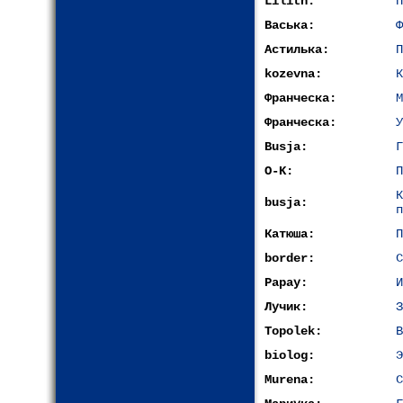
Lilith:
П
Васька:
Ф
Астилька:
П
kozevna:
К
Франческа:
М
Франческа:
У
Busja:
Г
O-K:
П
busja:
п
Катюша:
П
border:
С
Papay:
И
Лучик:
З
Topolek:
В
biolog:
Э
Murena:
С