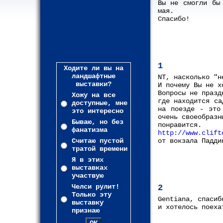
Вы не смогли бы
мая.
Спасибо!
1
Ходите ли вы на
ландшафтные
NT, насколько "н
выставки?
И почему Вы не х
Вопросы не празд
Хожу на все
где находится са
доступные, мне
на поезде - это
это интересно
очень своеобразн
Бываю, но без
понравится.
фанатизма
http://www.clift
Считаю пустой
от вокзала Падди
тратой времени
Я в этих
выставках
участвую
Челси рулит!
2
Только эту
Gentiana, спасиб
выставку
и хотелось поеха
признаю