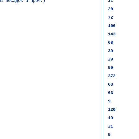
мы посадок и проч.)
31
20
72
106
143
68
39
29
59
372
63
63
9
120
19
21
5