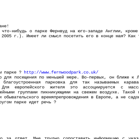
ане!
 что-нибудь о парке Фернвуд на юго-западе Англии, кроме
 2005 г.). Имеет ли смысл посетить его в конце мая? Как 
ом парке ?
http://www.fernwoodpark.co.uk/
р для посещения по меньшей мере. Во-первых, он ближе к 
 благоустроенная парковка для так называемых карав
. Для европейского жителя это ассоциируется с масс
мейными группами пикникующими на свежем воздухе. Такой 
и обывательского времяпрепровождения в Европе, а не садо
ругом парке идет речь ?
бо за ответ. Мне трудно сопоставить информацию с ука