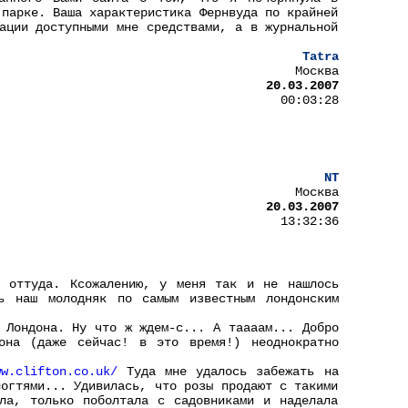
 парке. Ваша характеристика Фернвуда по крайней
ации доступными мне средствами, а в журнальной
Tatra
Москва
20.03.2007
00:03:28
NT
Москва
20.03.2007
13:32:36
о оттуда. Ксожалению, у меня так и не нашлось
ь наш молодняк по самым известным лондонским
 Лондона. Ну что ж ждем-с... А таааам... Добро
она (даже сейчас! в это время!) неоднократно
ww.clifton.co.uk/
Туда мне удалось забежать на
ногтями... Удивилась, что розы продают с такими
ла, только поболтала с садовниками и наделала