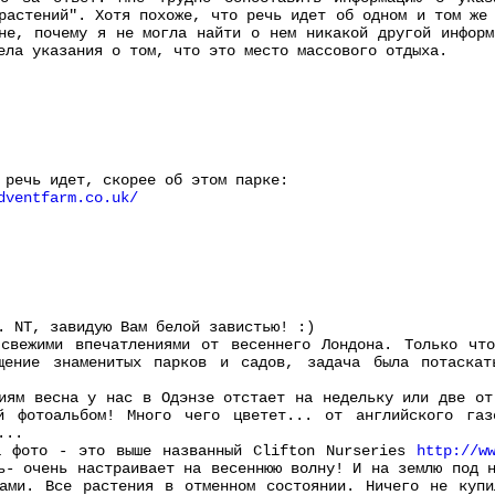
растений". Хотя похоже, что речь идет об одном и том же
не, почему я не могла найти о нем никакой другой информ
ела указания о том, что это место массового отдыха.
 речь идет, скорее об этом парке:
dventfarm.co.uk/
. NT, завидую Вам белой завистью! :)
 свежими впечатлениями от весеннего Лондона. Только чт
щение знаменитых парков и садов, задача была потаскат
иям весна у нас в Одэнзе отстает на недельку или две от
й фотоальбом! Много чего цветет... от английского газ
...
а фото - это выше названный Clifton Nurseries
http://w
ь- очень настраивает на весеннюю волну! И на землю под 
ками. Все растения в отменном состоянии. Ничего не купи