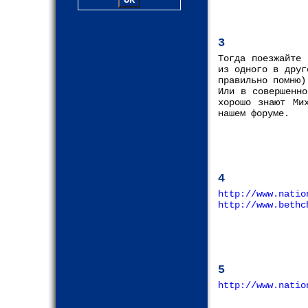
3
Тогда поезжайте 
из одного в друг
правильно помню)
Или в совершенно
хорошо знают Ми
нашем форуме.
4
http://www.natio
http://www.bethc
5
http://www.natio