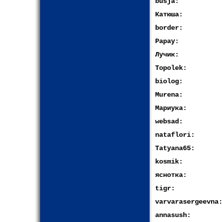
busja:
Катюша:
border:
Papay:
Лучик:
Topolek:
biolog:
Murena:
Мариука:
websad:
nataflori:
Tatyana65:
kosmik:
яснотка:
tigr:
varvarasergeevna
annasush: