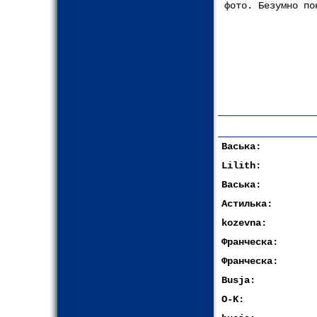
фото. Безумно по
Васька:
Lilith:
Васька:
Астилька:
kozevna:
Франческа:
Франческа:
Busja:
O-K: