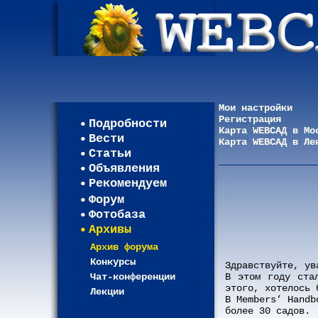
Мои настройки
Регистрация
Подробности
Карта WEBСАД в Мо
Вести
Карта WEBСАД в Ле
Статьи
Объявления
Рекомендуем
Форум
Фотобаза
Архивы
Архив форума
Конкурсы
Здравствуйте, ув
Чат-конференции
В этом году ста
этого, хотелось 
Лекции
В Members’ Handb
более 30 садов.