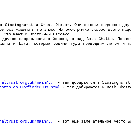
в Sissinghurst и Great Dixter. Они совсем недалеко дру
ой без машины я не знаю. На электричке скорее всего над
. Это Кент и Восточный Сассекс.
 другом направлении в Эссекс, в сад Beth Chatto. Поезд
хална и Lara, которые ездили туда прошедшим летом и н
naltrust.org.uk/main/...
- так добираются в Sissinghurst
hatto.co.uk/find%20us.html
- так добираются к Beth Chatt
naltrust.org.uk/main/...
- вот еще замечательное место Wa