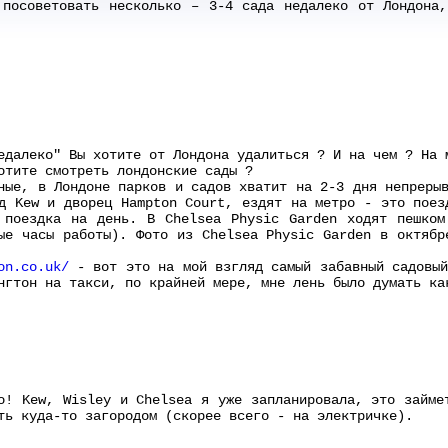
 посоветовать несколько – 3-4 сада недалеко от Лондона,
едалеко" Вы хотите от Лондона удалиться ? И на чем ? На 
отите смотреть лондонские сады ?
ные, в Лондоне парков и садов хватит на 2-3 дня непреры
д Kew и дворец Hampton Court, ездят на метро - это поез
 поездка на день. В Chelsea Physic Garden ходят пешком
ые часы работы). Фото из Chelsea Physic Garden в октябр
on.co.uk/
- вот это на мой взгляд самый забавный садовый
нгтон на такси, по крайней мере, мне лень было думать ка
о! Kew, Wisley и Chelsea я уже запланировала, это займе
ть куда-то загородом (скорее всего - на электричке).