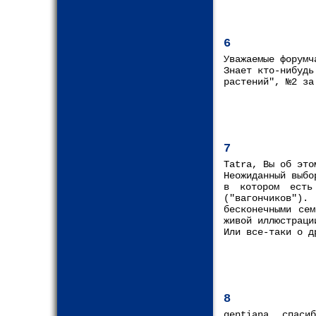
6
Уважаемые форумч
Знает кто-нибудь
растений", №2 за
7
Tatra, Вы об эт
Неожиданный выбо
в котором есть
("вагончиков")
бесконечными се
живой иллюстраци
Или все-таки о д
8
gentiana, спаси