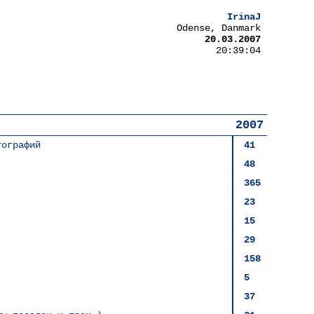
IrinaJ
Odense, Danmark
20.03.2007
20:39:04
2007
тографий
41
48
365
23
15
29
158
5
37