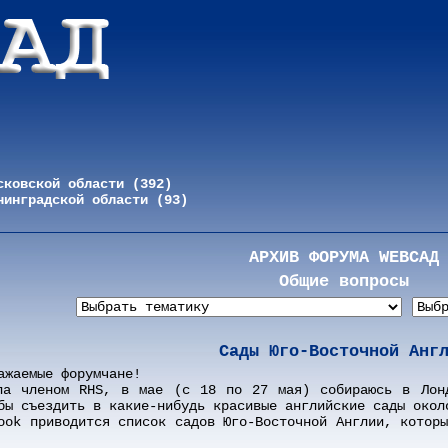
сковской области (392)
нинградской области (93)
АРХИВ ФОРУМА WEBСАД
Общие вопросы
Сады Юго-Восточной Анг
ажаемые форумчане!
ла членом RHS, в мае (с 18 по 27 мая) собираюсь в Лон
бы съездить в какие-нибудь красивые английские сады окол
ook приводится список садов Юго-Восточной Англии, котор