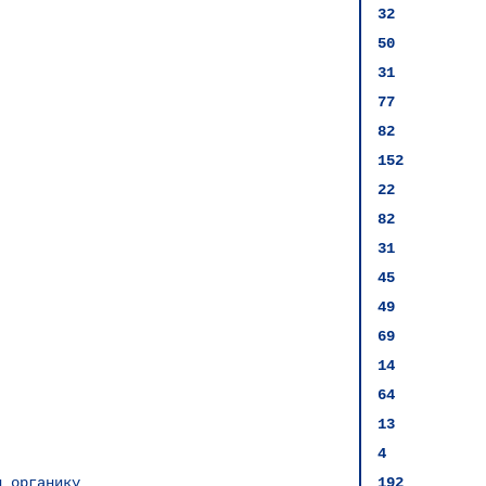
32
50
31
77
82
152
22
82
31
45
49
69
14
64
13
4
и органику
192