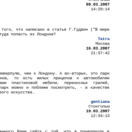
09.03.2007
14:29:14
 того, что напмсано в статье Г.Гудвин ("В мире
туда попасть из Лондона?
Tatra
Москва
16.03.2007
21:37:42
Ливерпулю, чем к Лондону. А во-вторых, это парк
анов, то есть жилых прицепов к автомобилям
ами пластиковой мебели, переносных грилей,
парк можно и поближе посмотреть, - в качестве
вого искусства.
gentiana
Стокгольм
19.03.2007
12:34:13
занного Вами сайта с той, что я почерпнула в