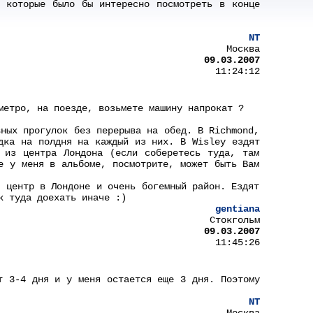
 которые было бы интересно посмотреть в конце
NT
Москва
09.03.2007
11:24:12
метро, на поезде, возьмете машину напрокат ?
вных прогулок без перерыва на обед. В Richmond,
дка на полдня на каждый из них. В Wisley ездят
 из центра Лондона (если соберетесь туда, там
е у меня в альбоме, посмотрите, может быть Вам
 центр в Лондоне и очень богемный район. Ездят
к туда доехать иначе :)
gentiana
Стокгольм
09.03.2007
11:45:26
т 3-4 дня и у меня остается еще 3 дня. Поэтому
NT