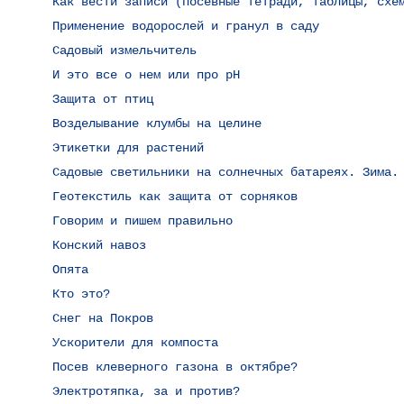
Как вести записи (посевные тетради, таблицы, схе
Применение водорослей и гранул в саду
Садовый измельчитель
И это все о нем или про pH
Защита от птиц
Возделывание клумбы на целине
Этикетки для растений
Садовые светильники на солнечных батареях. Зима.
Геотекстиль как защита от сорняков
Говорим и пишем правильно
Конский навоз
Опята
Кто это?
Снег на Покров
Ускорители для компоста
:
Посев клеверного газона в октябре?
Электротяпка, за и против?