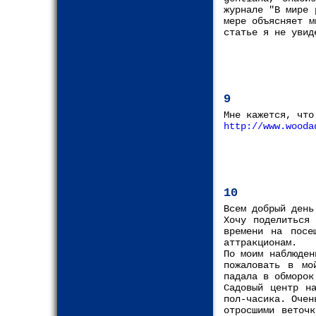
журнале "В мире 
мере объясняет м
статье я не увид
9
Мне кажется, что
http://www.wooda
10
Всем добрый день
Хочу поделиться
времени на посе
аттракционам.
По моим наблюден
пожаловать в мо
падала в обморок
Садовый центр н
пол-часика. Очен
отросшими веточ