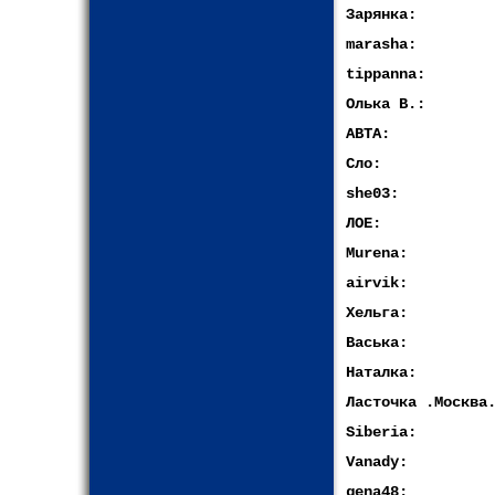
Зарянка:
marasha:
tippanna:
Олька В.:
АВТА:
Сло:
she03:
ЛОЕ:
Murena:
airvik:
Хельга:
Васька:
Наталка:
Ласточка .Москва
Siberia:
Vanady:
gena48: