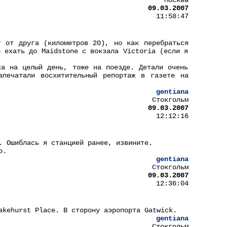
Москва
09.03.2007
11:58:47
г от друга (километров 20), но как перебраться
о ехать до Maidstone с вокзала Victoria (если я
ка на целый день, тоже на поезде. Детали очень
апечатали восхитительный репортаж в газете на
gentiana
Стокгольм
09.03.2007
12:12:16
. Ошиблась я станцией ранее, извините.
o.
gentiana
Стокгольм
09.03.2007
12:36:04
kehurst Place. В сторону аэропорта Gatwick.
gentiana
Стокгольм