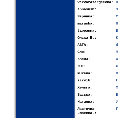
varvarasergeevna:
П
annasush:
Э
Зарянка:
С
marasha:
П
tippanna:
В
Олька В.:
К
АВТА:
Д
Сло:
М
she03:
О
ЛОЕ:
Л
Murena:
О
airvik:
Г
Хельга:
Х
Васька:
В
Наталка:
У
Ласточка
Г
.Москва.: