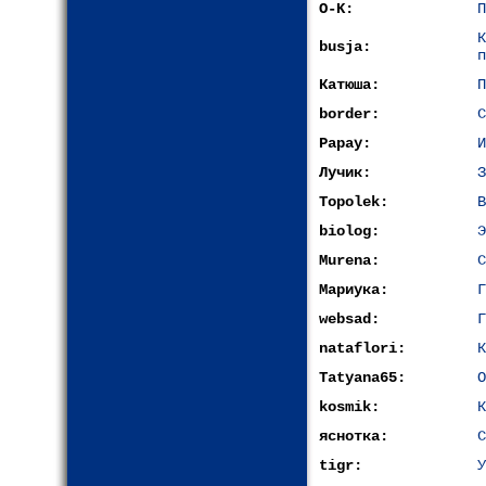
O-K:
П
busja:
п
Катюша:
П
border:
С
Papay:
И
Лучик:
З
Topolek:
В
biolog:
Э
Murena:
С
Мариука:
Г
websad:
Г
nataflori:
К
Tatyana65:
О
kosmik:
К
яснотка:
С
tigr:
У