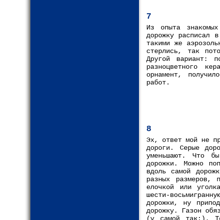
7
Из опыта знакомых
дорожку расписал в
такими же аэрозоль
стерлись, так пот
Другой вариант: п
разноцветного кер
орнамент, получил
работ.
8
Эх, ответ мой не п
дороги. Серые дор
уменьшают. Что б
дорожки. Можно по
вдоль самой дорожк
разных размеров, 
елочкой или уголк
шести-восьмигранн
дорожки, ну припо
дорожку. Газон обя
(у самой так:). Т