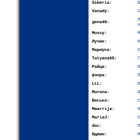
Siberia:
Б
Vanady:
С
gena48:
о
Mussy:
М
Лучик:
К
Мариука:
С
Tatyana65:
Г
Райца:
О
флора:
П
LLL:
К
Murena:
О
Васька:
С
Mmarrija:
Н
MariaJ:
С
doc:
П
Юджин:
М