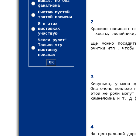
Бываю, но без
фанатизма
Считаю пустой
тратой времени
2
Я в этих
выставках
Красиво нависают н
участвую
- хосты, лилейники
Челси рулит!
Еще можно посадит
Только эту
очитки итп., чтобы
выставку
признаю
3
Кисунька, у меня о
Она очень неплохо 
этой же роли могут
камнеломка и т. д.
4
На центральной дор