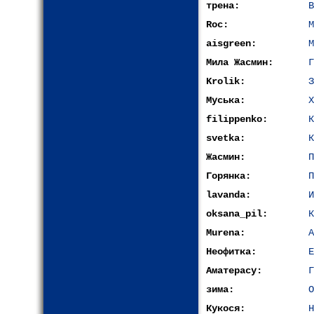
трена:
В
Roc:
М
aisgreen:
М
Мила Жасмин:
Г
Krolik:
З
Муська:
Х
filippenko:
К
svetka:
К
Жасмин:
П
Горянка:
П
lavanda:
oksana_pil:
К
Murena:
А
Неофитка:
Е
Аматерасу:
Г
зима:
О
Кукося:
Н