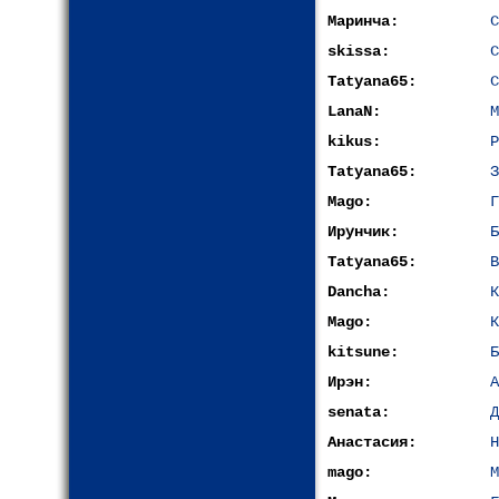
Маринча:
С
skissa:
С
Tatyana65:
С
LanaN:
М
kikus:
Р
Tatyana65:
З
Mago:
Г
Ирунчик:
Б
Tatyana65:
В
Dancha:
К
Mago:
К
kitsune:
Б
Ирэн:
А
senata:
Д
Анастасия:
Н
mago:
М