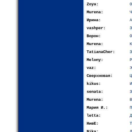
Zoya:
О
Murena:
Ч
Ирина:
А
vashper:
З
Ворон:
О
Murena:
К
TatianaCher:
З
Melony:
Р
vaz:
Э
Сверхновая:
Ц
kikus:
И
senata:
З
Murena:
В
Мария И.:
П
letta:
Д
НивЕ:
Т
Nika:
Д