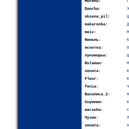
Murena:
Г
Dancha:
Э
oksana_pil:
Ц
makaronka:
Д
meiv:
М
Нинель:
К
яснотка:
О
лукоморье:
Ц
Rulaman:
М
senata:
К
Fleur:
К
fenia:
Ч
Василиса_2:
Н
Скумпия:
К
marasha:
С
Чузик:
Л
senata:
А