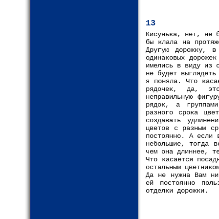
13
Кисунька, нет, не 
бы клала на протяж
Другую дорожку, в
одинаковых дорожек
имелись в виду из 
не будет выглядеть
я поняла. Что каса
рядочек, да, эт
неправильную фигур
рядок, а группами
разного срока цве
создавать удлинен
цветов с разным ср
постоянно. А если 
небольшие, тогда в
чем она длиннее, т
Что касается посад
остальным цветнико
Да не нужна Вам ни
ей постоянно поль
отделки дорожки.