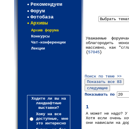
Рекомендуем
Форум
Фотобаза
Архивы
Архив форума
Конкурсы
Уважаемые форумч
Чат-конференции
облагородить мон
массивно, как "сгл
Лекции
{
57045
}
Поиск по теме >>
Показывать по
Ходите ли вы на
ландшафтные
1
выставки?
А может не надо? У
Хожу на все
Хотя если очень хо
доступные, мне
они нависали на до
это интересно