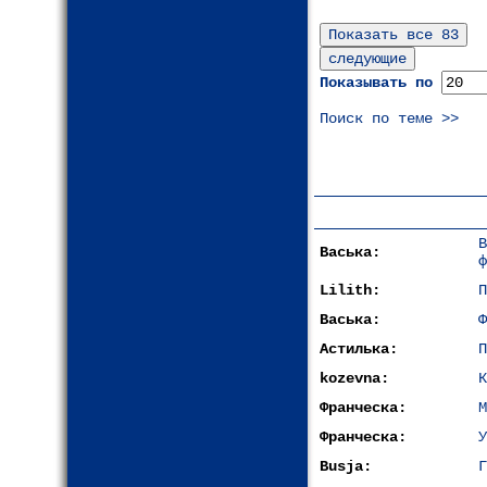
Показывать по
Поиск по теме >>
Васька:
ф
Lilith:
П
Васька:
Ф
Астилька:
П
kozevna:
К
Франческа:
М
Франческа:
У
Busja:
Г