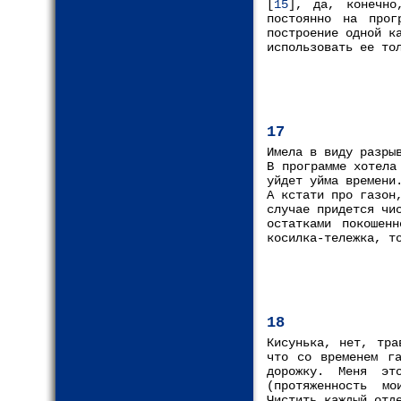
[
15
], да, конечно
постоянно на прог
построение одной к
использовать ее то
17
Имела в виду разры
В программе хотела
уйдет уйма времени
А кстати про газон
случае придется чи
остатками покошен
косилка-тележка, т
18
Кисунька, нет, тра
что со временем га
дорожку. Меня эт
(протяженность мо
Чистить каждый отд