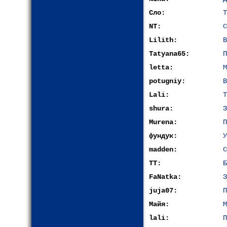
Сло:
Т
NT:
С
Lilith:
В
Tatyana65:
П
letta:
М
potugniy:
В
Lali:
Т
shura:
З
Murena:
П
фундук:
У
madden:
С
ТТ:
Б
FaNatka:
З
juja07:
П
Майя:
М
lali:
П