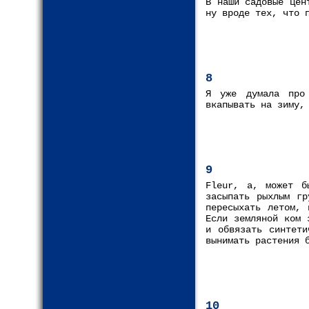
В наши садовые цен
ну вроде тех, что 
8
Я уже думала про
вкапывать на зиму,
9
Fleur, а, может б
засыпать рыхлым гр
пересыхать летом, 
Если земляной ком 
и обвязать синтети
вынимать растения 
10