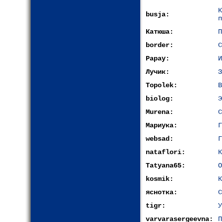
busja:
п
Катюша:
П
border:
С
Papay:
И
Лучик:
З
Topolek:
В
biolog:
Э
Murena:
С
Мариука:
Г
websad:
Г
nataflori:
К
Tatyana65:
О
kosmik:
К
яснотка:
С
tigr:
У
varvarasergeevna:
П