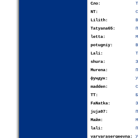
Сло:
Т
NT:
С
Lilith:
В
Tatyana65:
П
letta:
М
potugniy:
В
Lali:
Т
shura:
З
Murena:
П
фундук:
У
madden:
С
ТТ:
Б
FaNatka:
З
juja07:
П
Майя:
М
lali:
П
varvarasergeevna:
У