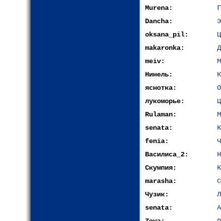
Murena:
Г
Dancha:
Э
oksana_pil:
Ц
makaronka:
Д
meiv:
М
Нинель:
К
яснотка:
О
лукоморье:
Ц
Rulaman:
М
senata:
К
fenia:
Ч
Василиса_2:
Н
Скумпия:
К
marasha:
С
Чузик:
Л
senata:
А