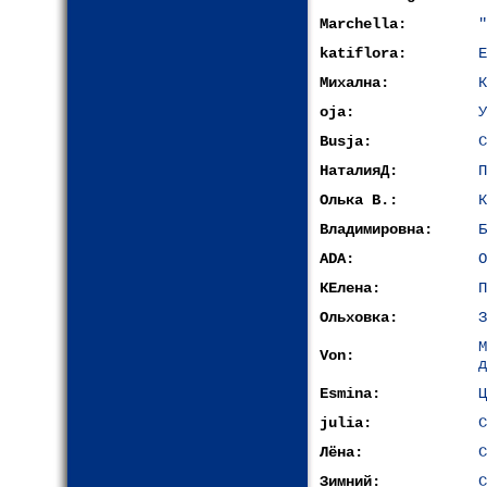
Marchella:
"
katiflora:
Е
Михална:
К
oja:
У
Busja:
С
НаталияД:
П
Олька В.:
К
Владимировна:
Б
ADA:
О
КЕлена:
П
Ольховка:
З
Von:
д
Esmina:
Ц
julia:
С
Лёна:
С
Зимний:
С