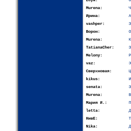
Zoya:
О
Murena:
Ч
Ирина:
А
vashper:
З
Ворон:
О
Murena:
К
TatianaCher:
З
Melony:
Р
vaz:
Э
Сверхновая:
Ц
kikus:
И
senata:
З
Murena:
В
Мария И.:
П
letta:
Д
НивЕ:
Т
Nika:
Д