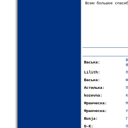
Всем большое спаси
Васька:
ф
Lilith:
П
Васька:
Ф
Астилька:
П
kozevna:
К
Франческа:
М
Франческа:
У
Busja:
Г
O-K:
П