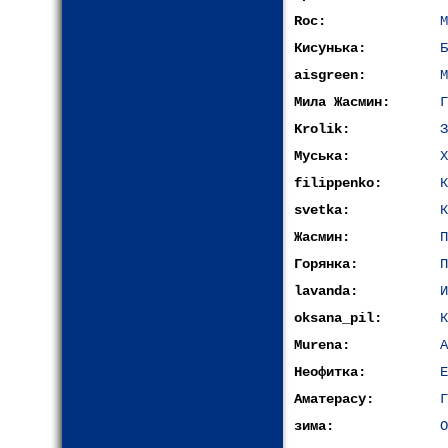
Roc:
М
Кисунька:
Б
aisgreen:
М
Мила Жасмин:
Г
Krolik:
З
Муська:
Х
filippenko:
К
svetka:
К
Жасмин:
П
Горянка:
П
lavanda:
oksana_pil:
К
Murena:
А
Неофитка:
Е
Аматерасу:
Г
зима:
О