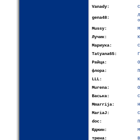
Vanady:
С
gena48:
о
Mussy:
М
Лучик:
К
Мариука:
С
Tatyana65:
Г
Райца:
О
флора:
П
LLL:
К
Murena:
О
Васька:
С
Mmarrija:
Н
MariaJ:
С
doc:
П
Юджин:
М
трена:
В