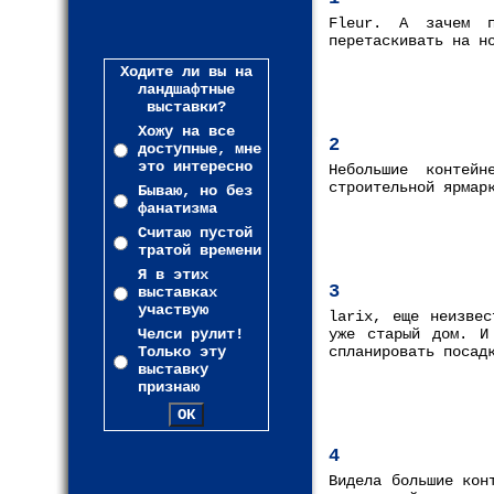
Fleur. А зачем пр
перетаскивать на н
Ходите ли вы на
ландшафтные
выставки?
Хожу на все
2
доступные, мне
это интересно
Небольшие контей
строительной ярмар
Бываю, но без
фанатизма
Считаю пустой
тратой времени
Я в этих
3
выставках
участвую
larix, еще неизвес
Челси рулит!
уже старый дом. И
Только эту
спланировать посад
выставку
признаю
4
Видела большие кон