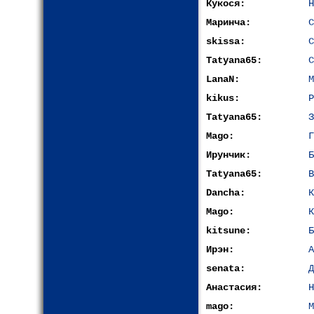
Кукося:
Н
Маринча:
С
skissa:
С
Tatyana65:
С
LanaN:
М
kikus:
Р
Tatyana65:
З
Mago:
Г
Ирунчик:
Б
Tatyana65:
В
Dancha:
К
Mago:
К
kitsune:
Б
Ирэн:
А
senata:
Д
Анастасия:
Н
mago:
М