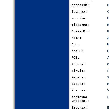
annasush:
Э
Зарянка:
С
marasha:
П
tippanna:
В
Олька В.:
К
АВТА:
Д
Сло:
М
she03:
О
ЛОЕ:
Л
Murena:
О
airvik:
Г
Хельга:
Х
Васька:
В
Наталка:
У
Ласточка
Г
.Москва.:
Siberia:
Б