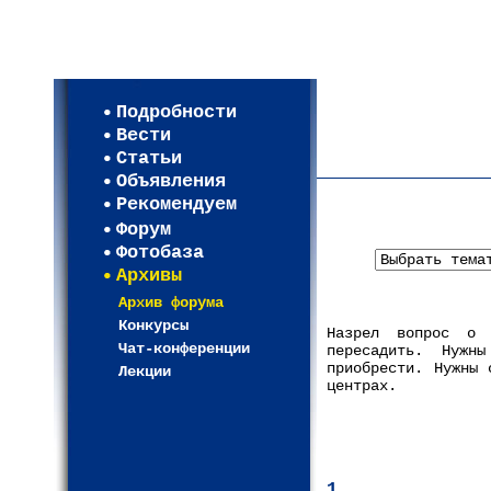
Мои настройки
Регистрация
Подробности
Карта WEBСАД в Моск
Вести
Карта WEBСАД в Лени
Статьи
(93)
Объявления
Рекомендуем
Форум
Фотобаза
Архивы
Архив форума
Конкурсы
Назрел вопрос о 
Чат-конференции
пересадить. Нужн
приобрести. Нужны 
Лекции
центрах.
1