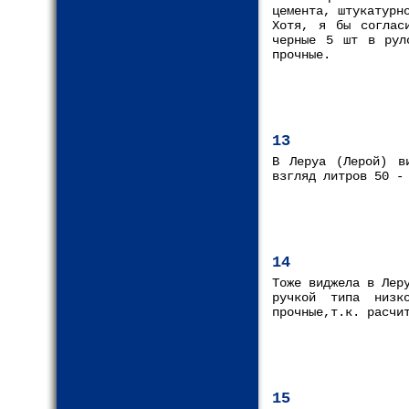
цемента, штукатурн
Хотя, я бы соглас
черные 5 шт в рул
прочные.
13
В Леруа (Лерой) в
взгляд литров 50 -
14
Тоже виджела в Лер
ручкой типа низк
прочные,т.к. расчи
15