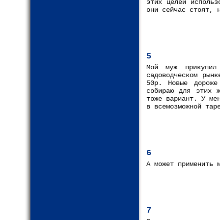
этих целей использ
они сейчас стоят, 
5
Мой муж прикупил
садоводческом рынк
50р. Новые дороже
собираю для этих 
тоже вариант. У ме
в всемозможной тар
6
А может применить 
7