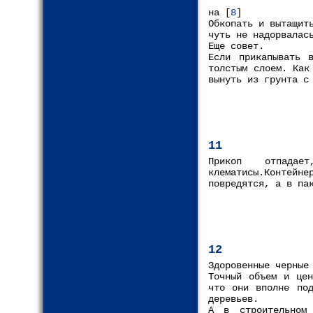
на [
8
]
Обкопать и вытащит
чуть не надорвалас
Еще совет.
Если прикапывать 
толстым слоем. Как
вынуть из грунта с
11
Прикоп отпадае
клематисы.Контейне
повредятся, а в па
12
Здоровенные черные
Точный объем и цен
что они вполне под
деревьев.
А в строительном