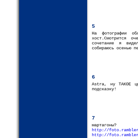
5
На фотографии об
хост.Смотрится оч
сочетание я виде
собираюсь осенью п
6
Astra, ну ТАКОЕ ц
подсказку!
7
мартагоны?
http://foto.ramble
http://foto.ramble