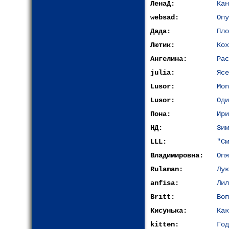
ЛенаД:
Кан
websad:
Опу
Дада:
Пло
Лютик:
Кох
Ангелина:
Рас
julia:
Ясе
Lusor:
Mon
Lusor:
Оди
Пона:
Ири
НД:
Зим
LLL:
"См
Владимировна:
Опя
Rulaman:
Лук
anfisa:
Лил
Britt:
Воп
Кисунька:
Как
kitten:
Год