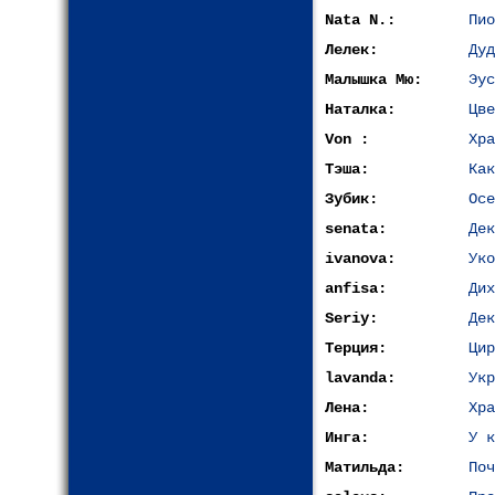
Nata N.:
Пио
Лелек:
Дуд
Малышка Мю:
Эус
Наталка:
Цве
Von :
Хра
Тэша:
Как
Зубик:
Осе
senata:
Дек
ivanova:
Уко
anfisa:
Дих
Seriy:
Дек
Терция:
Цир
lavanda:
Укр
Лена:
Хра
Инга:
У к
Матильда:
Поч