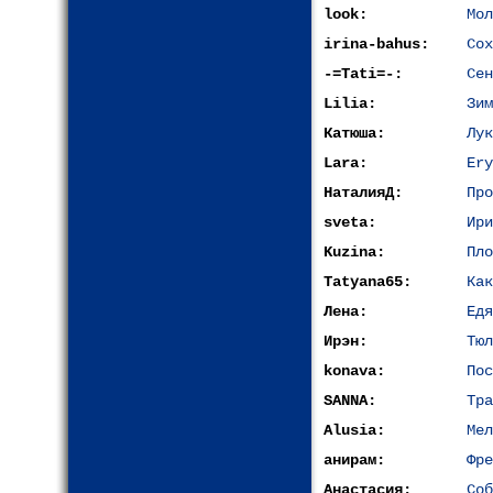
look:
Мол
irina-bahus:
Сох
-=Tati=-:
Сен
Lilia:
Зим
Катюша:
Лук
Lara:
Ery
НаталияД:
Про
sveta:
Ири
Kuzina:
Пло
Tatyana65:
Как
Лена:
Едя
Ирэн:
Тюл
konava:
Пос
SANNA:
Тра
Alusia:
Мел
анирам:
Фре
Анастасия:
Соб