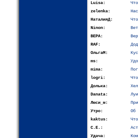
Luisa:
Что
zelenka:
Нас
НаталияД:
Что
Ninon:
Вет
ВЕРА:
Вер
RAF:
Дод
ОльгаМ:
Кус
ms:
Удо
mima:
Пог
logri:
Что
Долька:
Хел
Danata:
Луи
Люси_м:
При
Утро:
Об 
kaktus:
Что
С.Е.:
Аст
Удача:
Ком