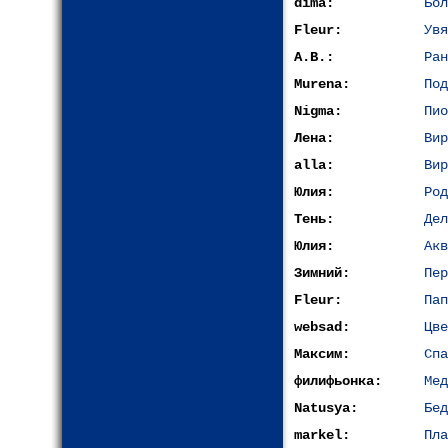
dima:
Бол
Fleur:
Увя
A.B.:
Ран
Murena:
Под
Nigma:
Пио
Лена:
Вир
alla:
Вир
Юлия:
Род
Тень:
Дел
Юлия:
Акв
Зимний:
Пер
Fleur:
Пап
websad:
Цве
Максим:
Спа
филифьонка:
Мед
Natusya:
Бед
markel:
Пла