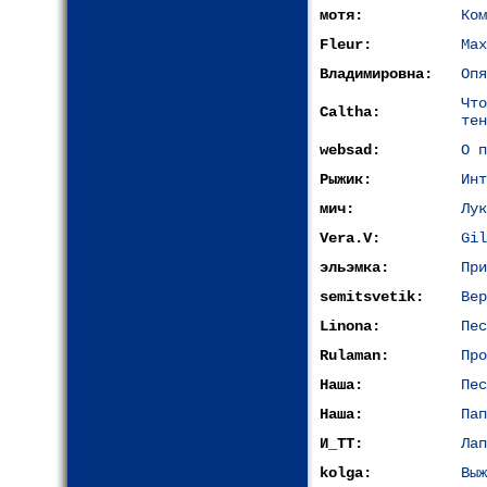
мотя:
Ком
Fleur:
Мах
Владимировна:
Опя
Чт
Caltha:
тен
websad:
О п
Рыжик:
Инт
мич:
Лук
Vera.V:
Gil
эльэмка:
При
semitsvetik:
Вер
Linona:
Пес
Rulaman:
Про
Наша:
Пес
Наша:
Пап
И_ТТ:
Лап
kolga:
Выж