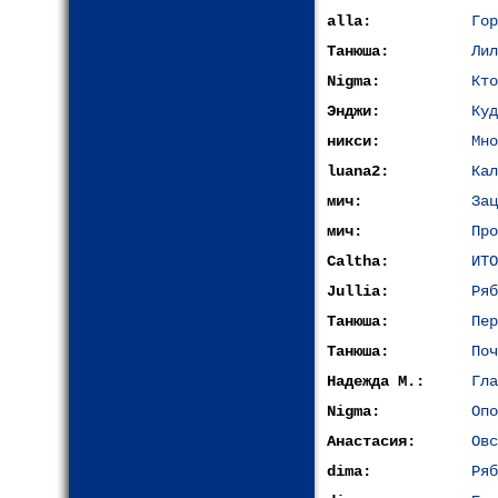
alla:
Гор
Танюша:
Лил
Nigma:
Кто
Энджи:
Куд
никси:
Мно
luana2:
Кал
мич:
Зац
мич:
Про
Caltha:
ИТО
Jullia:
Ряб
Танюша:
Пер
Танюша:
Поч
Надежда М.:
Гла
Nigma:
Опо
Анастасия:
Овс
dima:
Ряб