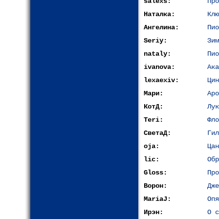
salexs:
Про
Наталка:
Клю
Ангелина:
Пио
Seriy:
Зим
nataly:
Пио
ivanova:
Ака
lexaexiv:
Цин
Мари:
Аро
КотД:
Лук
Teri:
Фло
СветаД:
Гил
oja:
Цан
lic:
Обр
Gloss:
Про
Ворон:
Дже
MariaJ:
Опя
Ирэн:
О с