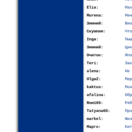
Elia:
Мах
Murena:
Мен
Зимний:
Вио
Скумпия:
Что
Inga:
Пыш
Зимний:
Цик
Очиток:
Япо
Teri:
Зак
alena:
Не 
OlgaZ:
Мер
kaktus:
Мон
afalina:
Обр
Rom165:
Ряб
Tatyana65:
Про
markel:
Физ
Марго:
Кит