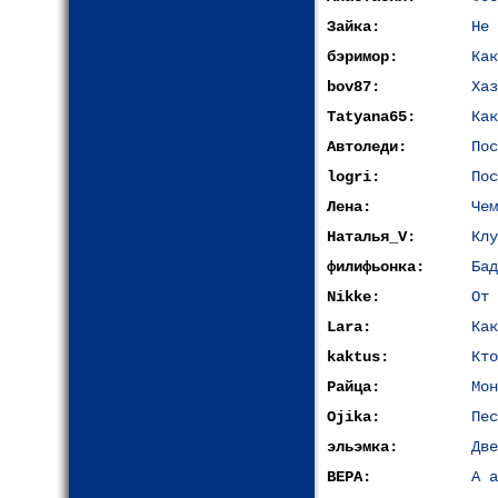
Зайка:
Не 
бэримор:
Как
bov87:
Хаз
Tatyana65:
Как
Автоледи:
Пос
logri:
Пос
Лена:
Чем
Наталья_V:
Клу
филифьонка:
Бад
Nikke:
От 
Lara:
Как
kaktus:
Кто
Райца:
Мон
Ojika:
Пес
эльэмка:
Две
ВЕРА:
А а