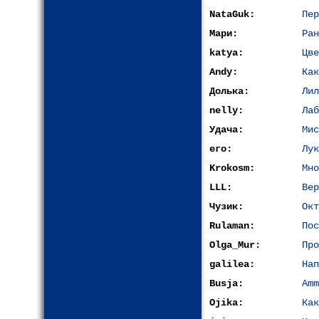
NataGuk:
Пер
Мари:
Ран
katya:
Цве
Andy:
Как
Долька:
Лил
nelly:
Лаб
Удача:
Мис
его:
Лук
Krokosm:
Мно
LLL:
Вер
Чузик:
Окт
Rulaman:
Пос
Olga_Mur:
Про
galilea:
Нап
Busja:
Amm
Ojika:
Как