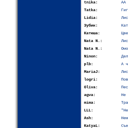
tnika:
AA 
Tatka:
Гиг
Lidia:
Лис
Зубик:
Кат
Катюша:
Цве
Nata N.:
Лис
Nata N.:
Омо
Ninon:
Дел
plb:
А ч
MariaJ:
Лис
logri:
Пов
Oliva:
Пес
agva:
Не 
mima:
Тра
LLL:
"Не
Ash:
Нем
KatyaL:
Съе