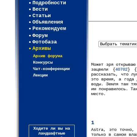
Регистрация
Подробности
Карта WEBСАД в Моск
Вести
Карта WEBСАД в Лени
Статьи
(93)
Объявления
Рекомендуем
Форум
Фотобаза
Архивы
Архив форума
Конкурсы
Может зря открываю
Чат-конференции
зацвели {
40702
} {
рассказать, что лу
Лекции
это время, а года 
воды. Земля там тя
им понравилось. Та
место.
1
Ходите ли вы на
Astra, это точно,
ландшафтные
только в самом вла