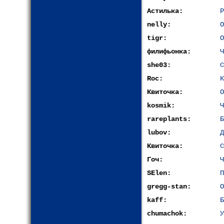
Астилька:
Р
nelly:
О
tigr:
О
филифьонка:
Ч
she03:
С
Roc:
К
Квиточка:
О
kosmik:
Ч
rareplants:
Б
lubov:
Д
Квиточка:
С
Гоч:
Ч
SElen:
П
gregg-stan:
О
kaff:
Б
chumachok:
У