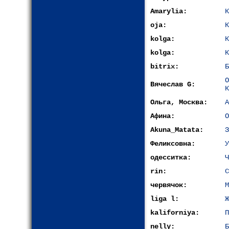
Amarylia:
К
oja:
К
kolga:
К
kolga:
К
bitrix:
Б
Вячеслав G:
К
Ольга, Москва:
А
Афина:
О
Akuna_Matata:
З
Феликсовна:
У
одесситка:
Ч
rin:
С
червячок:
М
liga l:
Ж
kaliforniya:
П
nelly:
Б