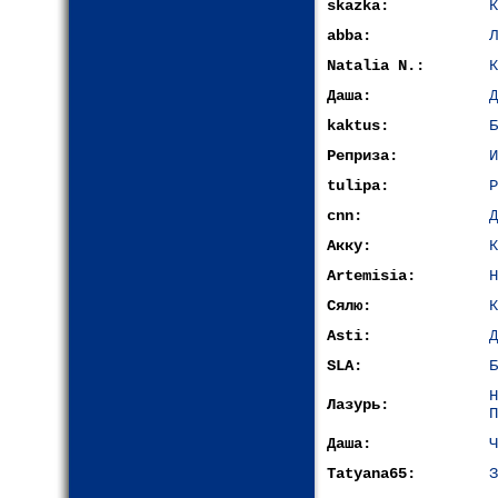
skazka:
К
abba:
Л
Natalia N.:
К
Даша:
Д
kaktus:
Б
Реприза:
И
tulipa:
Р
cnn:
Д
Акку:
К
Artemisia:
Н
Сялю:
К
Asti:
Д
SLA:
Б
Лазурь:
П
Даша:
Ч
Tatyana65:
З