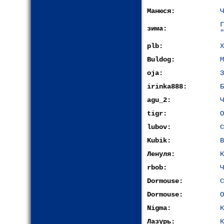
Манюся:
Ч
зима:
"
plb:
Х
Buldog:
М
oja:
З
irinka888:
Б
agu_2:
Ч
tigr:
О
lubov:
С
Kubik:
В
Ленуля:
К
rbob:
Ч
Dormouse:
С
Dormouse:
О
Nigma:
К
Лазурь:
К