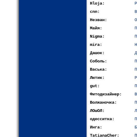
Hloja:
Р
cnn:
В
Незван:
О
Майя:
П
Nigma:
П
mira:
Н
Дашок:
Д
Соболь:
П
Васька:
П
Лютик:
Р
gut:
П
Фитодизайнер:
В
Волжаночка:
П
ЛОшОЛ:
Л
одесситка:
П
Инга:
Б
TatianaCher:
П