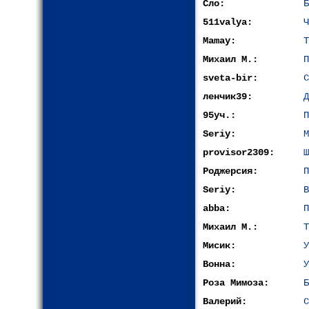
Сло:
Б
511valya:
Ч
Mamay:
Т
Михаил М.:
П
sveta-bir:
С
ленчик39:
Д
95уч.:
П
Seriy:
М
provisor2309:
Ш
Роджерсия:
П
Seriy:
В
abba:
П
Михаил М.:
Т
Мисик:
У
Вонна:
У
Роза Мимоза:
Б
Валерий:
С