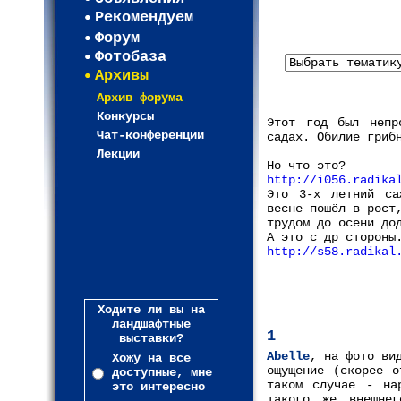
Рекомендуем
Форум
Фотобаза
Архивы
Архив форума
Конкурсы
Этот год был непр
Чат-конференции
садах. Обилие гриб
Лекции
Но что это?
http://i056.radika
Это 3-х летний са
весне пошёл в рост
трудом до осени до
А это с др стороны
http://s58.radikal
Ходите ли вы на
ландшафтные
1
выставки?
Abelle
, на фото ви
Хожу на все
ощущение (скорее о
доступные, мне
таком случае - на
это интересно
такого же внешнег