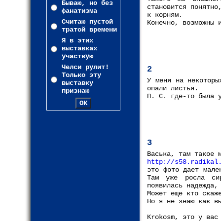
Бываю, но без
становится понятно
фанатизма
к корням.
Считаю пустой
Конечно, возможны 
тратой времени
Я в этих
выставках
участвую
Челси рулит!
2
Только эту
У меня на некоторы
выставку
опали листья.
признаю
П. С. где-то была 
3
Васька, там такое 
http://s58.radikal
это фото дает мале
Там уже росла си
появилась надежда,
Может еще кто скаж
Но я не знаю как в
Krokosm, это у вас