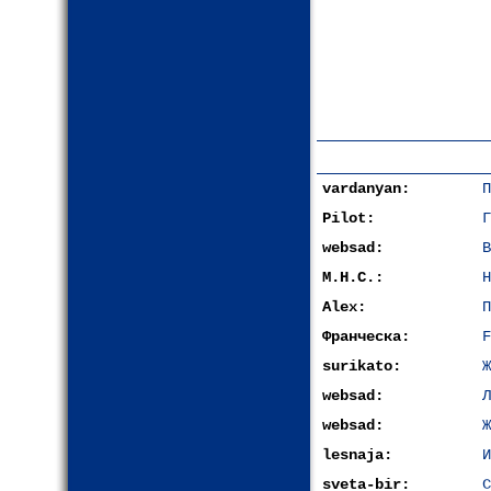
vardanyan:
П
Pilot:
Г
websad:
В
М.Н.С.:
Н
Alex:
П
Франческа:
F
surikato:
Ж
websad:
Л
websad:
Ж
lesnaja:
И
sveta-bir:
С