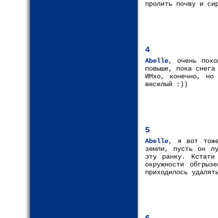
пролить почву и си
4
Abelle
, очень похо
повыше, пока снега
ИМхо, конечно, но
веселый :))
5
Abelle
, я вот тоже
земли, пусть он лу
эту ранку. Кстати
окружности обгрыз
приходилось удалят