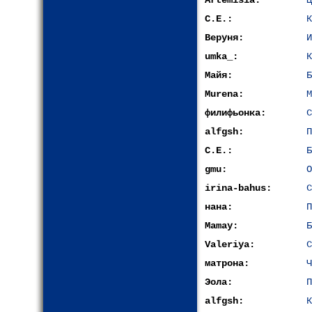
Artemisia:
Ц
С.Е.:
К
Веруня:
И
umka_:
К
Майя:
Б
Murena:
М
филифьонка:
С
alfgsh:
П
С.Е.:
Б
gmu:
О
irina-bahus:
С
нана:
П
Mamay:
Б
Valeriya:
С
матрона:
Ч
Эола:
П
alfgsh:
К