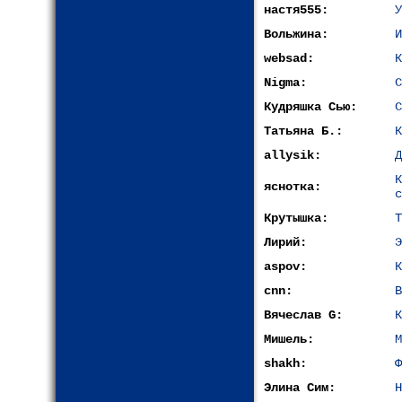
настя555:
У
Вольжина:
И
websad:
К
Nigma:
С
Кудряшка Сью:
С
Татьяна Б.:
К
allysik:
Д
яснотка:
с
Крутышка:
Т
Лирий:
Э
aspov:
К
cnn:
В
Вячеслав G:
К
Мишель:
М
shakh:
Ф
Элина Сим:
Н