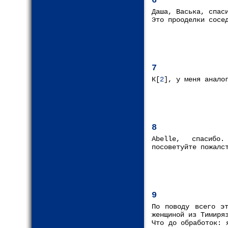
6
Даша, Васька, спас
Это прооделки сосе
7
К[
2
], у меня анало
8
Abelle, спасибо.
посоветуйте пожалс
9
По поводу всего эт
женщиной из Тимиря
Что до обработок: 