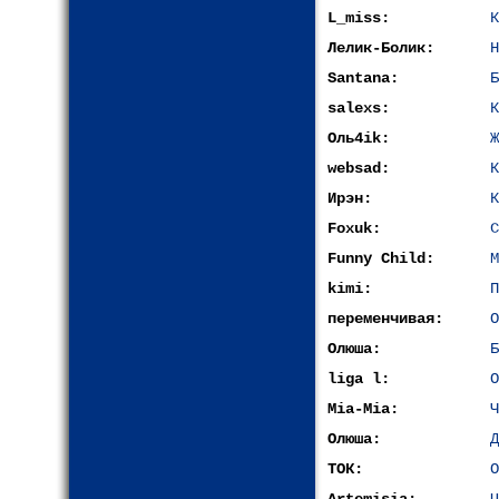
L_miss:
К
Лелик-Болик:
H
Santana:
Б
salexs:
К
Оль4ik:
Ж
websad:
К
Ирэн:
К
Foxuk:
С
Funny Child:
М
kimi:
П
переменчивая:
О
Олюша:
Б
liga l:
О
Mia-Mia:
Ч
Олюша:
Д
ТОК:
О