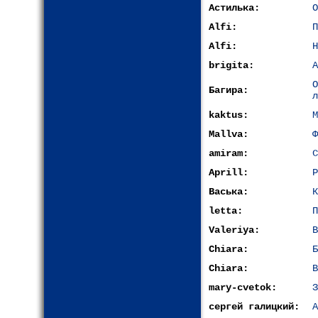
Астилька:
О
Alfi:
П
Alfi:
Н
brigita:
А
Багира:
л
kaktus:
М
Mallva:
Ф
amiram:
С
Aprill:
Р
Васька:
К
letta:
П
Valeriya:
В
Chiara:
Б
Chiara:
В
mary-cvetok:
З
сергей галицкий:
А