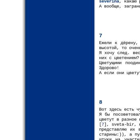
severina
, какаю 
А вообще, загран
7
Ежели к дёрену,
высотой, то очен
Я хочу след. вес
них с цветением?
Цветущими пооди
Здорово!
А если они цвету
8
Вот здесь есть ч
Я бы посоветова
цветут в разное 
[
7
], svetа-bir, 
представляю их 
старины:)), а пу
штуки на участк