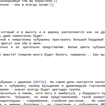
разборчивую тлю Вы взрастили:))
ичное - оно ж всегда лучше:))
 который и в высоту и в ширину расползается как на др
ь даже симпатично будет.
ной к невысокому чубушнику пристроить большой бордовый
 Цветут они оба в июне.
ночке я их зрительно представляю. Белые цветы чубушн
т вместе? Слишком много будет белого, наверное... Как вы
убушник с дереном {
80732
}. На самом деле смотрится непло
ла к чубушнику калину Бульденеж и древовидную гортенз
время - значит всегда будет цветущая группа.
насколько я помню, хотя могу и ошибаться, у бордового п
вместе. Чубушник, по моим представлениям, такой роман
зыреплодник - современное, стройное растение... На сам
е и именно бордовые:), но сочетание с чубушником ИМ