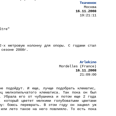
Ткаченок
Москва
16.11.2008
19:21:11
ltre"
2-х метровую колонну для опоры. С годами стал
 сезоне 2008г.
Arlekino
Mordelles (France)
16.11.2008
21:09:00
не подойдут. И еще, лучще подобрать клематис,
ец мелкопильчатого клематиса. Так пока он был
. Убрала его от чубушника и потом еще 2 года
, который цветет мелкими голубоватыми цветами
шу: боюсь переврать. В этом году он зацвел уж
 или лето такое на него повлияло. То есть пока