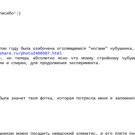
пасибо!:)
лом году была озабочена оголяющимися "ногами" чубушника,
share.ru/photo2466587.html
), но теперь абсолютно ясно что моему стройному чубуш
ии и спиреи, для продолжения эксперимента.
была значит твоя фотка, которая потрясла меня и запомнил
шником можно посадить невысокий клематис, и его плети пу