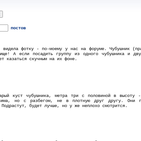
постов
 видела фотку - по-моему у нас на форуме. Чубушник (пр
лище! А если посадить группу из одного чубушника и дв
ет казаться скучным на их фоне.
арый куст чубушника, метра три с половиной в высоту -
исима, но с разбегом, не в плотную друг другу. Они 
 Подрастут, будет лучше, но у же неплохо смотрится.