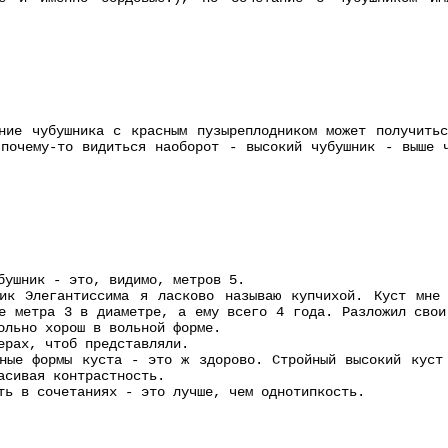
ие чубушника с красным пузыреплодником может получитьс
почему-то видиться наоборот - высокий чубушник - выше 
бушник - это, видимо, метров 5.
ник Элегантиссима я ласково называю купчихой. Куст мне
е метра 3 в диаметре, а ему всего 4 года. Разложил свои
ольно хорош в вольной форме.
ерах, чтоб представляли.
ные формы куста - это ж здорово. Стройный высокий куст
асивая контрастность.
ть в сочетаниях - это лучше, чем однотипкость.