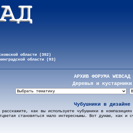
сковской области (392)
нинградской области (93)
АРХИВ ФОРУМА WEBСАД
Деревья и кустарники
Чубушники в дизайне
 расскажите, как вы используете чубушники в компазициях
тцветая становяться мало интереснымы. Вот думаю, как и с