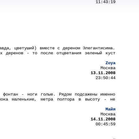
11:43:19
авда, цветуший) вместе с дереном Элегантисима.
ух деренов - то после отцветания зеленый куст
Zoya
Москва
13.11.2008
23:50:44
 фонтан - ноги голые. Рядом подсажены именно
пока маленькие, метра полтора в высоту - не
Майя
Москва
14.11.2008
00:45:59