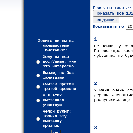
Поиск по теме >>
Показывать по
1
Ходите ли вы на
ландшафтные
Не помню, у кого
выставки?
Потрясающее зре
чубушника не буд
Хожу на все
доступные, мне
это интересно
Бываю, но без
фанатизма
2
Считаю пустой
тратой времени
У меня очень ст
дерены Элегант
Я в этих
распушились еще.
выставках
участвую
Челси рулит!
Только эту
выставку
признаю
3