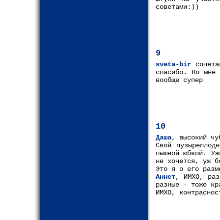
советами:))
9
sveta-bir
сочетан
спасибо. Но мне 
вообще супер
10
Даша
, высокий чу
Свой пузыреплод
пышной юбкой. Уж
не хочется, уж б
Это я о его разм
Аннет
, ИМХО, раз
разные - тоже кр
ИМХО, контраснос