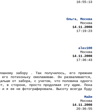
16:55:13
Ольга, Москва
Москва
14.11.2008
17:19:23
alex100
Москва
14.11.2008
17:36:43
лошному забору . Так получилось, его прежние
 его потихоньку омолаживаю. Он разваливается,
дальше от забора, с учетом, что половина одного
ет, в стороне, просто продолжая эту идею. Пока
о и я ее не фотографировала. Высоту всегда буду
Майя
Москва
14.11.2008
20:36:55