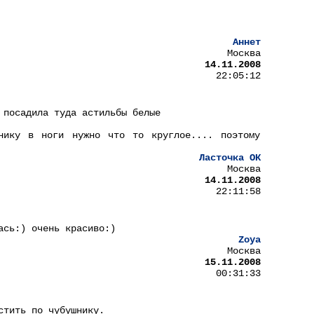
Аннет
Москва
14.11.2008
22:05:12
 посадила туда астильбы белые
нику в ноги нужно что то круглое.... поэтому
Ласточка ОК
Москва
14.11.2008
22:11:58
ась:) очень красиво:)
Zoya
Москва
15.11.2008
00:31:33
стить по чубушнику.