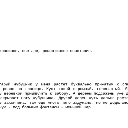
красивое, светлое, романтичное сочетание.
тарый чубушник у меня растет буквально прижатым к сп
и ровно на границе. Куст такой огромный, голенастый. Я
у веревкой пришпилить к забору. А дерены подсажены уже 
акрывает ногу чубушника. Другой дерен чуть дальше раст
е закончена, там еще много чего задумано, но не доделан
ную - под большим фонтаном - меньший шар.