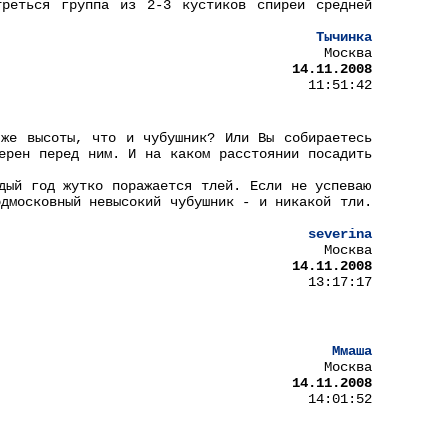
треться группа из 2-3 кустиков спиреи средней
Тычинка
Москва
14.11.2008
11:51:42
же высоты, что и чубушник? Или Вы собираетесь
ерен перед ним. И на каком расстоянии посадить
дый год жутко поражается тлей. Если не успеваю
одмосковный невысокий чубушник - и никакой тли.
severina
Москва
14.11.2008
13:17:17
Ммаша
Москва
14.11.2008
14:01:52