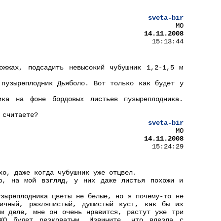
sveta-bir
МО
14.11.2008
15:13:44
ожжах, подсадить невысокий чубушник 1,2-1,5 м
 пузыреплодник Дьяболо. Вот только как будет у
ика на фоне бордовых листьев пузыреплодника.
 считаете?
sveta-bir
МО
14.11.2008
15:24:29
хо, даже когда чубушник уже отцвел.
ию, на мой взгляд, у них даже листья похожи и
узыреплодника цветы не белые, но я почему-то не
тичный, разляпистый, душистый куст, как бы из
ом деле, мне он очень нравится, растут уже три
ХО будет резковатым. Извините, что влезла с