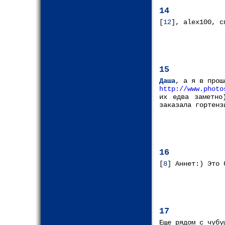
14
[
12
], alex100, с
15
Даша
, а я в прош
http://www.photo
их едва заметно
заказала гортенз
16
[
8
] Аннет:) Это 
17
Еще рядом с чубу