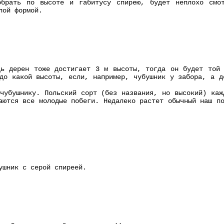
обрать по высоте и габитусу спирею, будет неплохо смо
лой формой.
дь дерен тоже достигает 3 м высоты, тогда он будет той 
до какой высоты, если, например, чубушник у забора, а д
чубушнику. Польский сорт (без названия, но высокий) каж
аются все молодые побеги. Недалеко растет обычный наш п
ушник с серой спиреей.