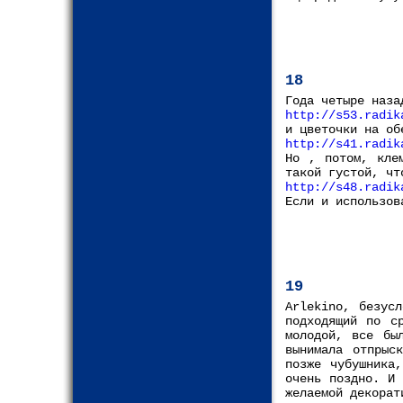
18
Года четыре наза
http://s53.radik
и цветочки на об
http://s41.radik
Но , потом, кле
такой густой, чт
http://s48.radik
Если и использов
19
Arlekino, безус
подходящий по с
молодой, все бы
вынимала отпрыс
позже чубушника
очень поздно. И 
желаемой декорат