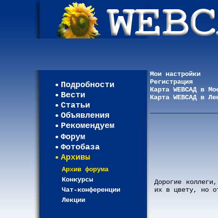
Мои настройки
Регистрация
Подробности
Карта WEBСАД в Мо
Вести
Карта WEBСАД в Ле
Статьи
Объявления
Рекомендуем
Форум
Фотобаза
Архивы
Архив форума
Конкурсы
Дорогие коллеги,
Чат-конференции
их в цвету, но о
Лекции