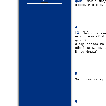
Даша
, можно под
высоты и с округ
4
[
2
] Майя, но ве
его обрезать? И 
дерен?
И еще вопрос по 
обработать, съед
В чем фишка?
5
Мне нравится чуб
6