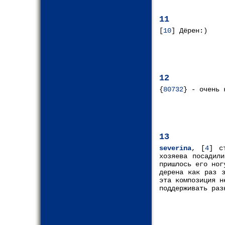
11
[
10
] Дёрен:)
12
{
80732
} - очень 
13
severina
, [
4
] с
хозяева посадил
пришлось его ног
дерена как раз з
эта композиция н
поддерживать раз