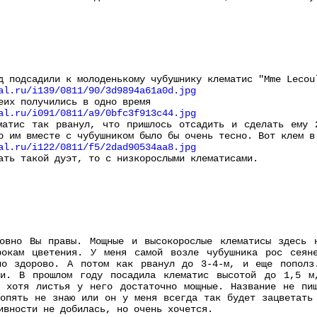
д подсадили к молоденькому чубушнику клематис "Mme Lecou
al.ru/i139/0811/90/3d9894a61a0d.jpg
еих получились в одно время
al.ru/i091/0811/a9/0bfc3f913c44.jpg
матис так рванул, что пришлось отсадить и сделать ему 
о им вместе с чубушником было бы очень тесно. Вот клем в
al.ru/i122/0811/f5/2dad90534aa8.jpg
ать такой дуэт, то с низкорослыми клематисами.
ловно Вы правы. Мощные и высокорослые клематисы здесь 
рокам цветения. У меня самой возле чубушника рос сеян
ло здорово. А потом как рванул до 3-4-м, и еще пополз
ки. В прошлом году посадила клематис высотой до 1,5 м
, хотя листья у него достаточно мощные. Название не пи
опять не знаю или он у меня всегда так будет зацветать
ивности не добилась, но очень хочется.