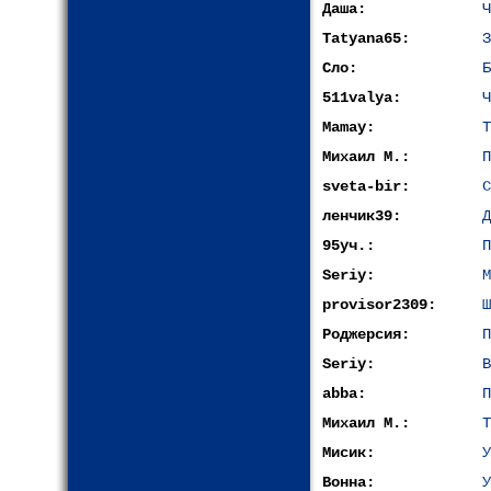
Даша:
Ч
Tatyana65:
З
Сло:
Б
511valya:
Ч
Mamay:
Т
Михаил М.:
П
sveta-bir:
С
ленчик39:
Д
95уч.:
П
Seriy:
М
provisor2309:
Ш
Роджерсия:
П
Seriy:
В
abba:
П
Михаил М.:
Т
Мисик:
У
Вонна:
У