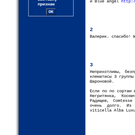
и Blue angel
http:
признаю
2
Валерик. спасибо! 
3
Неприхотливы, без
клематисы 3 группы
Шароновой.
Если по по сортам 
Негритянка, Косм
Радищев, Comtesse
очень долго. Из 
viticella Alba Lux