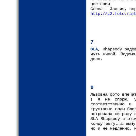
цветения
Слева - Элегия, сп
http://z2.foto.ram
7
SLA
, Rhapsody радо
чуть живой. Видимо
дело.
8
Львовна фото впеча
( я не спорю, у
соответственно и 
грунтовые воды бли
встречала ни разу 
SLA Rhapsody в это
концу августа выпу
но и не медленно, 