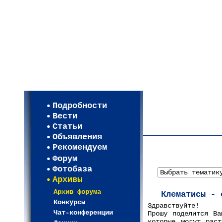
Мои настройки
Регистрация
Подробности
Карта WEBСАД в Моск
Вести
Карта WEBСАД в Лени
Статьи
(93)
Объявления
Рекомендуем
Форум
Фотобаза
Архивы
Архив форума
Клематисы - 
Конкурсы
Здравствуйте!
Чат-конференции
Прошу поделится Ва
которые могут раст