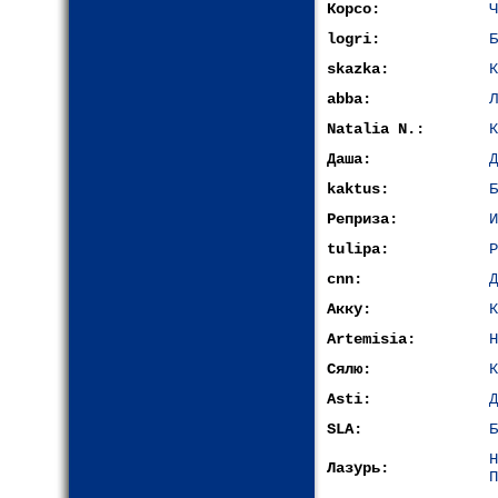
Корсо:
Ч
logri:
Б
skazka:
К
abba:
Л
Natalia N.:
К
Даша:
Д
kaktus:
Б
Реприза:
И
tulipa:
Р
cnn:
Д
Акку:
К
Artemisia:
Н
Сялю:
К
Asti:
Д
SLA:
Б
Лазурь:
П