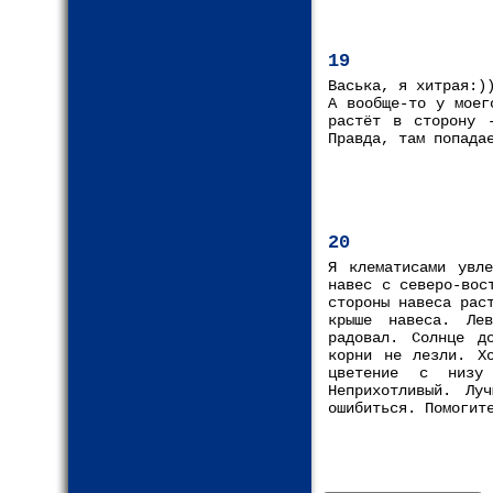
19
Васька, я хитрая:)
А вообще-то у моег
растёт в сторону 
Правда, там попада
20
Я клематисами увл
навес с северо-вос
стороны навеса рас
крыше навеса. Ле
радовал. Солнце д
корни не лезли. Хо
цветение с низу
Неприхотливый. Лу
ошибиться. Помогит