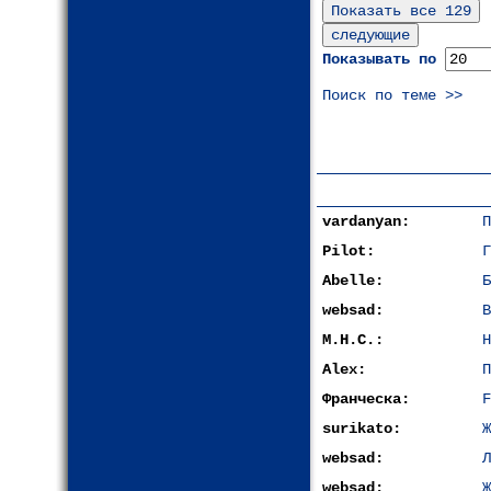
Показывать по
Поиск по теме >>
vardanyan:
П
Pilot:
Г
Abelle:
Б
websad:
В
М.Н.С.:
Н
Alex:
П
Франческа:
F
surikato:
Ж
websad:
Л
websad:
Ж