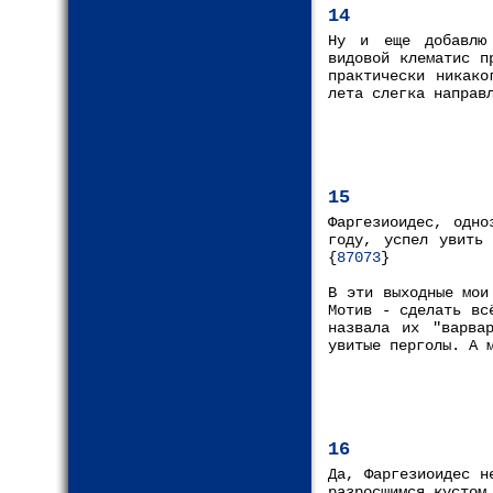
14
Ну и еще добавлю 
видовой клематис п
практически никако
лета слегка направ
15
Фаргезиоидес, одно
году, успел увить 
{
87073
}
В эти выходные мои
Мотив - сделать вс
назвала их "варва
увитые перголы. А 
16
Да, Фаргезиоидес н
разросшимся кустом