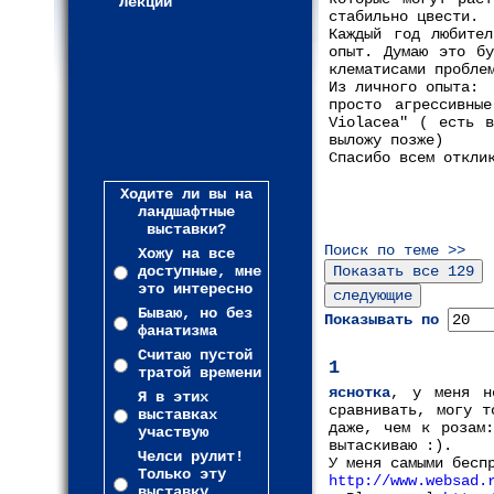
Лекции
стабильно цвести.
Каждый год любител
опыт. Думаю это бу
клематисами пробле
Из личного опыта:
просто агрессивны
Violacea" ( есть в
выложу позже)
Спасибо всем откли
Ходите ли вы на
ландшафтные
выставки?
Поиск по теме >>
Хожу на все
доступные, мне
это интересно
Бываю, но без
Показывать по
фанатизма
Считаю пустой
1
тратой времени
яснотка
, у меня н
Я в этих
сравнивать, могу т
выставках
даже, чем к розам:
участвую
вытаскиваю :).
Челси рулит!
У меня самыми бесп
Только эту
http://www.websad.
выставку