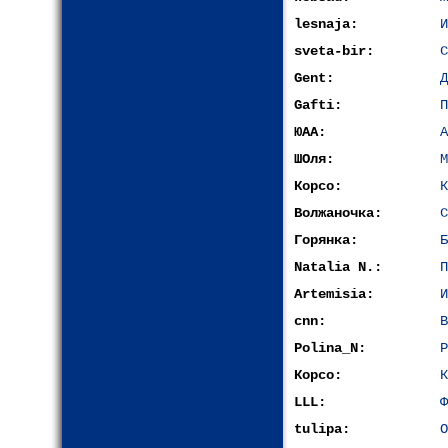
lesnaja:
И
sveta-bir:
С
Gent:
Д
Gafti:
П
ЮАА:
А
ШОля:
М
Корсо:
К
Волжаночка:
С
Горянка:
Б
Natalia N.:
П
Artemisia:
И
cnn:
В
Polina_N:
Р
Корсо:
К
LLL:
Ф
tulipa:
О