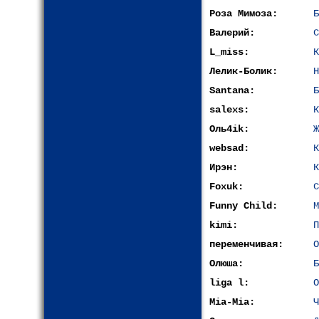
Роза Мимоза:
Б
Валерий:
С
L_miss:
К
Лелик-Болик:
H
Santana:
Б
salexs:
К
Оль4ik:
Ж
websad:
К
Ирэн:
К
Foxuk:
С
Funny Child:
М
kimi:
П
переменчивая:
О
Олюша:
Б
liga l:
О
Mia-Mia:
Ч