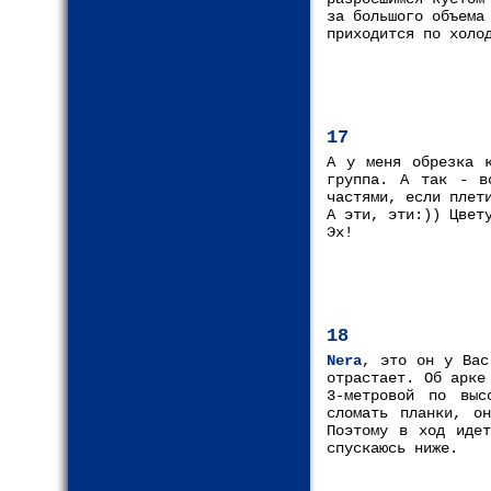
за большого объема
приходится по холо
17
А у меня обрезка к
группа. А так - в
частями, если плет
А эти, эти:)) Цвет
Эх!
18
Nera
, это он у Вас
отрастает. Об арке
3-метровой по выс
сломать планки, о
Поэтому в ход идет
спускаюсь ниже.