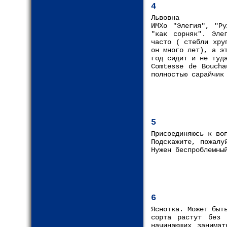
4
Львовна
ИМХо "Элегия", "Р
"как сорняк". Эле
часто ( стебли хру
он много лет), а э
год сидит и не туд
Comtesse de Boucha
полностью сарайчик
5
Присоединяюсь к в
Подскажите, пожалу
Нужен беспроблемны
6
Яснотка. Может быт
сорта растут без 
начинающих занимат