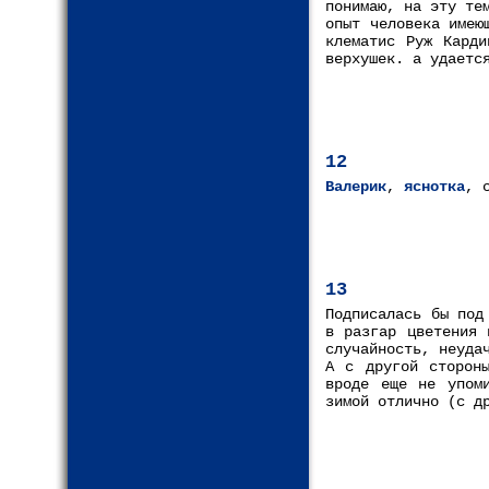
понимаю, на эту те
опыт человека имею
клематис Руж Карди
верхушек. а удаетс
12
Валерик
,
яснотка
, 
13
Подписалась бы под
в разгар цветения 
случайность, неуда
А c другой сторон
вроде еще не упоми
зимой отлично (с д