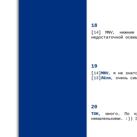
18
[
14
] MNV, нижние 
недостаточной осве
19
[
14
]
MNV
, я не знат
[
13
]
Лёля
, очень си
20
ТОК
, много. По к
немаленькими. :)) 