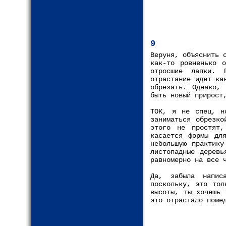
9
Веруня, объяснить 
как-то ровненько 
отросшие лапки. 
отрастание идет ка
обрезать. Однако, 
быть новый прирост
ТОК, я не спец, н
заниматься обрезко
этого не простят,
касается формы дл
небольшую практик
листопадные деревь
равномерно на все 
Да, забыла напис
поскольку, это тол
высоты, ты хочешь 
это отрастало поме