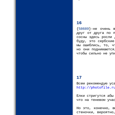
16
{
58689
}-не очень в
друг от друга по п
сосны здесь росли 
буду, это сербские
мы ошиблись, то, ч
но они поднимаются
чтобы сильно не уп
17
Всем рекомендую ус
http://photofile.r
Елки стригутся абы
что на теневом уча
Но это, конечно, в
стеночки, вероятно