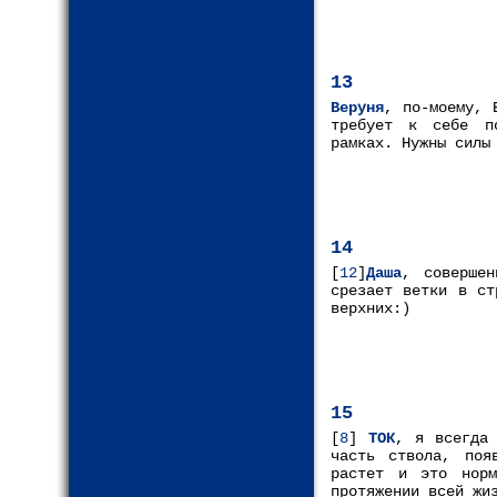
13
Веруня
, по-моему, 
требует к себе по
рамках. Нужны сил
14
[
12
]
Даша
, соверше
срезает ветки в ст
верхних:)
15
[
8
]
ТОК
, я всегда 
часть ствола, поя
растет и это норм
протяжении всей жи