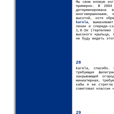
Мы свою еловую изг
примерно. В 2004
детерминирована 
многовершинными, 
высотой, хотя обр
karela
, вымахивают
линии и спереди-сз
1,8-2м (терпеливо 
высокого крыльца, 
не буду видеть это
28
karela, спасибо.
требующая филигр
закрывающей огор
миниатюрная, требу
кабы я ее стригла
советовал классик 
29