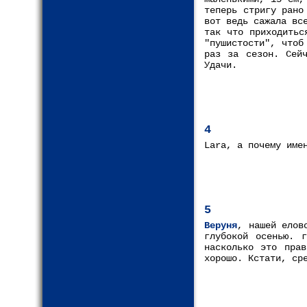
теперь стригу рано
вот ведь сажала вс
так что приходитьс
"пушистости", чтоб
раз за сезон. Сейч
Удачи.
4
Lara, а почему име
5
Веруня
, нашей елов
глубокой осенью. 
насколько это прав
хорошо. Кстати, ср