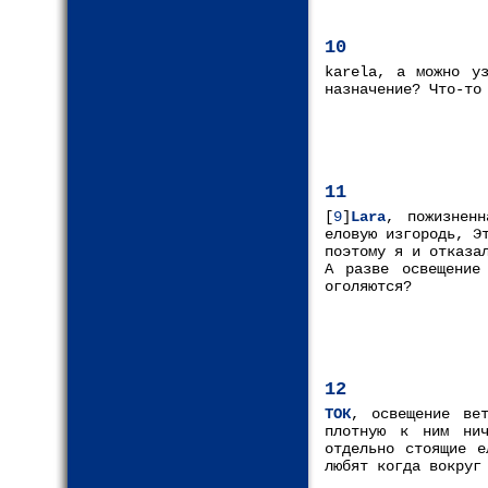
10
karela, а можно уз
назначение? Что-то
11
[
9
]
Lara
, пожизненн
еловую изгородь, Э
поэтому я и отказа
А разве освещение
оголяются?
12
ТОК
, освещение ве
плотную к ним нич
отдельно стоящие 
любят когда вокруг