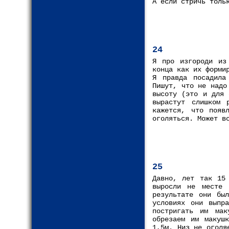
А если стричь толь
24
Я про изгороди из
конца как их форми
Я правда посадила
Пишут, что не надо
высоту (это и для 
вырастут слишком 
кажется, что появ
оголяться. Может в
25
Давно, лет так 15
выросли не месте 
результате они бы
условиях они выпр
постригать им мак
обрезаем им макуш
1,5м. Низ не оголя