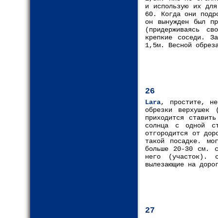
и использую их для
60. Когда они подр
он вынужден был пр
(придерживаясь св
крепкие соседи. З
1,5м. Весной обрез
26
Lara
, простите, н
обрезки верхушек 
приходится ставить
солнца с одной ст
отгородится от дор
такой посадке. мо
больше 20-30 см. с
него (участок). 
вылезающие на доро
27