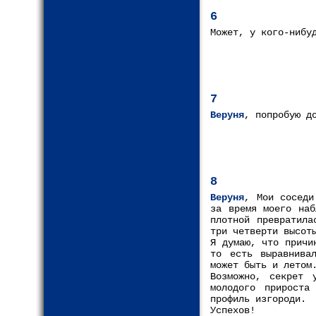
6
Может, у кого-нибу
7
Веруня
, попробую д
8
Веруня
, Мои соседи
за время моего наб
плотной превратила
три четверти высот
Я думаю, что причи
то есть выравнива
может быть и летом
Возможно, секрет 
молодого прирост
профиль изгороди.
Успехов!