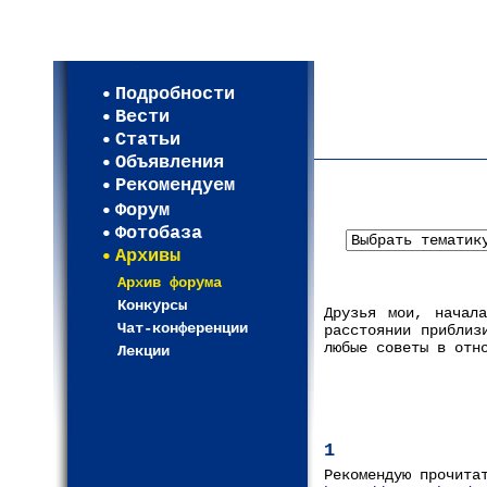
Мои настройки
Регистрация
Подробности
Карта WEBСАД в Моск
Вести
Карта WEBСАД в Лени
Статьи
(93)
Объявления
Рекомендуем
Форум
Фотобаза
Архивы
Архив форума
Конкурсы
Друзья мои, начал
Чат-конференции
расстоянии приблиз
любые советы в отн
Лекции
1
Рекомендую прочита