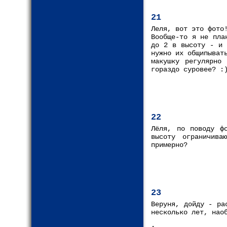
21
Леля, вот это фото
Вообще-то я не пла
до 2 в высоту - и 
нужно их общипыват
макушку регулярно
гораздо суровее? :
22
Лёля, по поводу ф
высоту ограничива
примерно?
23
Веруня, дойду - ра
несколько лет, нао