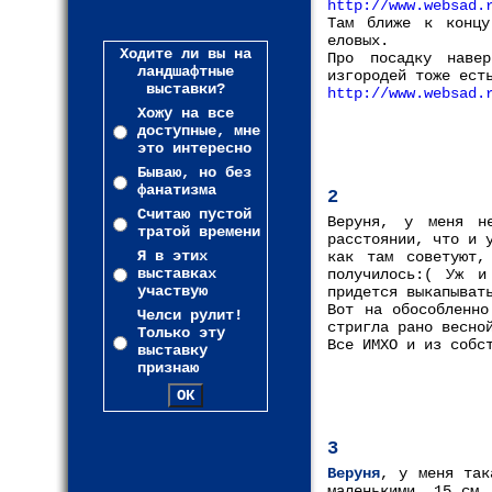
http://www.websad.
Там ближе к концу
еловых.
Ходите ли вы на
Про посадку наве
ландшафтные
изгородей тоже ест
выставки?
http://www.websad.
Хожу на все
доступные, мне
это интересно
Бываю, но без
фанатизма
2
Считаю пустой
Веруня, у меня н
тратой времени
расстоянии, что и 
Я в этих
как там советуют,
выставках
получилось:( Уж и
участвую
придется выкапыват
Вот на обособленно
Челси рулит!
стригла рано весно
Только эту
Все ИМХО и из собс
выставку
признаю
3
Веруня
, у меня так
маленькими, 15 см,