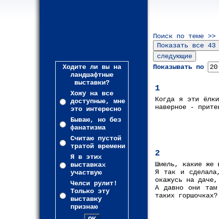
Поиск по теме >>
Ходите ли вы на
Показывать по
ландшафтные
выставки?
1
Хожу на все
Когда я эти ёлки
доступные, мне
наверное - прите
это интересно
Бываю, но без
фанатизма
Считаю пустой
тратой времени
2
Я в этих
Шмель, какие же 
выставках
Я так и сделала
участвую
окажусь на даче,
Челси рулит!
А давно они там
Только эту
таких горшочках?
выставку
признаю