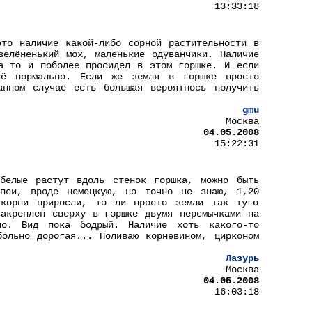
13:33:18
то наличие какой-либо сорной растительности в
зелёненький мох, маленькие одуванчики. Наличие
а то и поболее просидел в этом горшке. И если
ё нормально. Если же земля в горшке просто
анном случае есть большая вероятнось получить
gmu
Москва
04.05.2008
15:22:31
белые растут вдоль стенок горшка, можно быть
пси, вроде немецкую, но точно не знаю, 1,20
корни приросли, то ли просто земли так туго
акреплен сверху в горшке двумя перемычками на
ло. Вид пока бодрый. Наличие хоть какого-то
ольно дорогая... Поливаю корневином, цирконом
Лазурь
Москва
04.05.2008
16:03:18