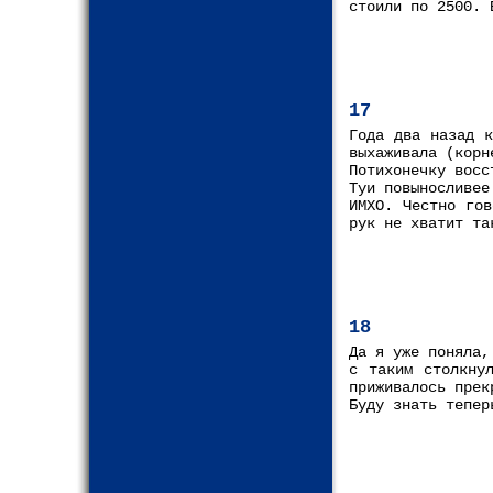
стоили по 2500. 
17
Года два назад к
выхаживала (корн
Потихонечку восс
Туи повыносливее
ИМХО. Честно гов
рук не хватит та
18
Да я уже поняла,
с таким столкну
приживалось прек
Буду знать тепер