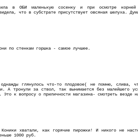
ила в ОБИ маленькую сосенку и при осмотре корней о
видела, что в субстрате присутствует овсяная шелуха. Дум
рни по стенкам горшка - самое лучшее.
 однажды глянулось что-то плодовое( не помню, слива, ч
ми. А тронули за ствол, так вынимается без малейшего ус
. Это к вопросу о приличности магазина- смотреть везде н
 Коники хватали, как горячие пирожки! И никого не наст
еньше 1000 руб.