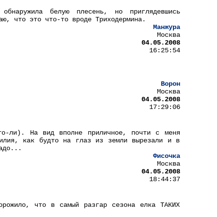
бнаружила белую плесень, но приглядевшись
аю, что это что-то вроде Триходермина.
Манжура
Москва
04.05.2008
16:25:54
Ворон
Москва
04.05.2008
17:29:06
то-ли). На вид вполне приличное, почти с меня
илия, как будто на глаз из земли вырезали и в
адо...
Фисочка
Москва
04.05.2008
18:44:37
орожило, что в самый разгар сезона елка ТАКИХ