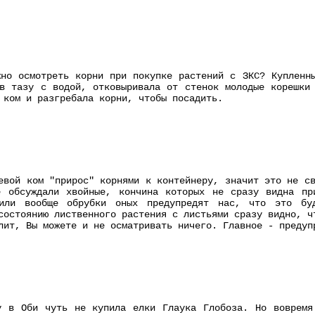
но осмотреть корни при покупке растений с ЗКС? Купленн
в тазу с водой, отковыривала от стенок молодые корешки
 ком и разгребала корни, чтобы посадить.
евой ком "прирос" корнями к контейнеру, значит это не с
е обсуждали хвойные, кончина которых не сразу видна пр
или вообще обрубки оных предупредят нас, что это буд
состоянию лиственного растения с листьями сразу видно, ч
лит, Вы можете и не осматривать ничего. Главное - предуп
у в Оби чуть не купила елки Глаука Глобоза. Но вовремя