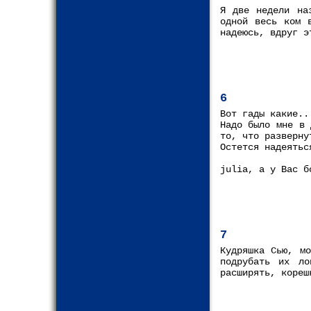
Я две недели на
одной весь ком 
надеюсь, вдруг э
6
Вот гады какие..
Надо было мне в 
то, что разверну
Остется надеятьс
julia, а у Вас б
7
Кудряшка Сью, м
подрубать их ло
расширять, кореш