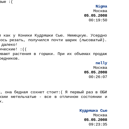
вые :(
Nigma
Москва
05.05.2008
00:19:50
и как у Коники Кудряшки Сью. Немецкую. Усердно
лось резать, получился почти шарик (лысоватый).
 далеко!
ические! :((
ивают растения в горшки. При их объемах продаж
редников.
nelly
Москва
05.05.2008
00:26:07
е, она бедная сохнет стоит:( Я первый раз в ОБИ
нзии метельчатые - все в отличном состоянии и
х.
Кудряшка Сью
Москва
05.05.2008
09:23:35