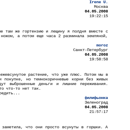
Irene U.
Москва
04.05.2008
19:22:15
ые там же гортензию и лещину я полдня вместе с
 ножом, а потом еще часа 2 разминала земляной,
moroz
Санкт-Петербург
04.05.2008
19:58:58
вежевсунутое растение, что уже плюс. Потом мы в
и покупке, но темнокоричневые корни без живых
ут выброшенные деньги и лишние переживания.
то что-то нет так.
редить...
филифьонка
Зеленоград
04.05.2008
21:57:17
 заметила, что они просто всунуты в горшки. А