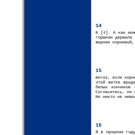
14
К [
4
]. А как мож
горшком держала 
вернее корневой,
15
moroz, если корн
этой ветке врод
белых кончиков 
Согласитесь, по 
Но никто не нево
16
Я в прошлом год