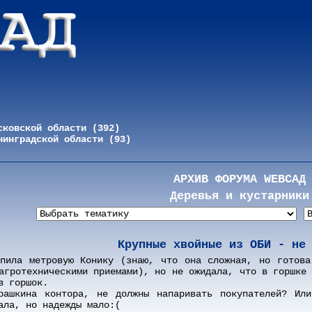
сковской области (392)
нинградской области (93)
АРХИВ ФОРУМА WEBСАД
Деревья и кустарники
Крупные хвойные из ОБИ - не
упила метровую Конику (знаю, что она сложная, но готова
агротехническими приемами), но не ожидала, что в горшке
в горшок.
рашкина контора, не должны напаривать покупателей? Ил
ала, но надежды мало:(