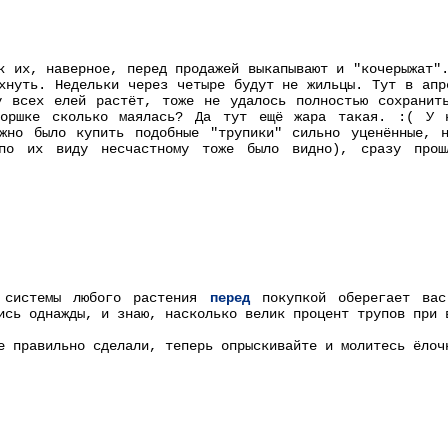
к их, наверное, перед продажей выкапывают и "кочерыжат"
хнуть. Недельки через четыре будут не жильцы. Тут в апр
у всех елей растёт, тоже не удалось полностью сохранит
оршке сколько маялась? Да тут ещё жара такая. :( У 
ожно было купить подобные "трупики" сильно уценённые, 
по их виду несчастному тоже было видно), сразу прош
 системы любого растения
перед
покупкой оберегает вас
ись однажды, и знаю, насколько велик процент трупов при 
е правильно сделали, теперь опрыскивайте и молитесь ёлоч