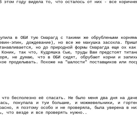
В этом году видела то, что осталось от них - все коричне
упила в ОБИ тую Смарагд с такими же обрублеными корням
евин-эпин, дождевание), но все же макушка засохла. Приш
танавливается, но до природной формы Смарагда еще ох как
 Коник, так что, Кудряшка Сью, труды Вам предстоят титан
оря, не думаю, что в ОБИ сидят, обрубают корни и запих
кое проделывать. Похоже на "шалости" поставщиков или пос
 что бесполезно её спасать. Не было меня два дня на дач
лась, покупала и туи большие, и можжевельники, и горте
расно, я поэтому особо и не проверяла, была уверена в ни
ь, что везде и все проверять нужно..