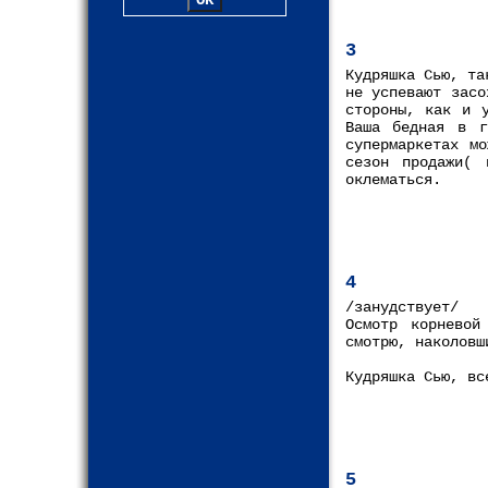
3
Кудряшка Сью, та
не успевают засо
стороны, как и 
Ваша бедная в г
супермаркетах м
сезон продажи( 
оклематься.
4
/занудствует/
Осмотр корневой
смотрю, наколовш
Кудряшка Сью, вс
5