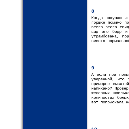
8
Когда покупаю ч
горшке помимо по
всего этого сви
вид его бодр и
утрамбована, по
вместо нормально
9
А если при попы
уверенной, что 
примерно высото
напихано? Прове
железных шпильк
количества белы
вот попрыскала н