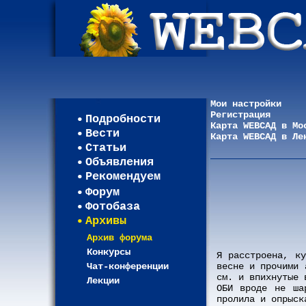
Мои настройки
Регистрация
Подробности
Карта WEBСАД в Мо
Вести
Карта WEBСАД в Ле
Статьи
Объявления
Рекомендуем
Форум
Фотобаза
Архивы
Архив форума
Конкурсы
Я расстроена, к
Чат-конференции
весне и прочими 
см. и впихнутые 
Лекции
ОБИ вроде не ша
пролила и опрыск