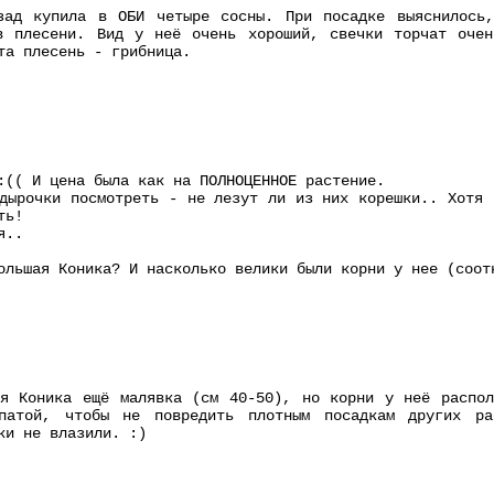
зад купила в ОБИ четыре сосны. При посадке выяснилось
в плесени. Вид у неё очень хороший, свечки торчат оче
та плесень - грибница.
:(( И цена была как на ПОЛНОЦЕННОЕ растение.
дырочки посмотреть - не лезут ли из них корешки.. Хотя 
ть!
я..
ольшая Коника? И насколько велики были корни у нее (соот
оя Коника ещё малявка (см 40-50), но корни у неё распол
патой, чтобы не повредить плотным посадкам других ра
ки не влазили. :)