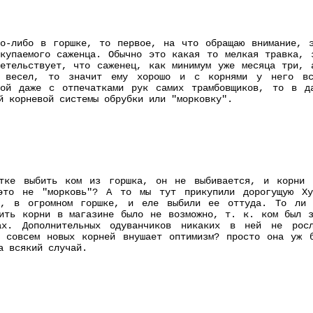
то-либо в горшке, то первое, на что обращаю внимание, э
купаемого саженца. Обычно это какая то мелкая травка, 
детельствует, что саженец, как минимум уже месяца три, 
 весел, то значит ему хорошо и с корнями у него вс
рой даже с отпечатками рук самих трамбовщиков, то в д
й корневой системы обрубки или "морковку".
тке выбить ком из горшка, он не выбивается, и корни 
это не "морковь"? А то мы тут прикупили дорогущую Ху
й, в огромном горшке, и еле выбили ее оттуда. То ли 
рить корни в магазине было не возможно, т. к. ком был з
ах. Дополнительных одуванчиков никаких в ней не рос
х совсем новых корней внушает оптимизм? просто она уж б
а всякий случай.