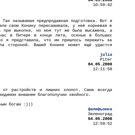
04.05.2008
10:59:42
. Так называмая предпродажная подготовка. Вот и
еле свою Конику пересаживала, у неё корневая в
ь при выкопке, но моя тут же была высажена, а
нас в Питере в конце лета, осенью в больших
но я представила, что им пришлось пережить за
ла стороной. Вашей Конике может ещё удастся
julia
Piter
04.05.2008
12:11:58
 от растройств и лишних хлопот. Сама всегда
видимом внешнем благополучии хвойного.
ным богам :)))
филифьонка
Зеленоград
04.05.2008
12:59:52