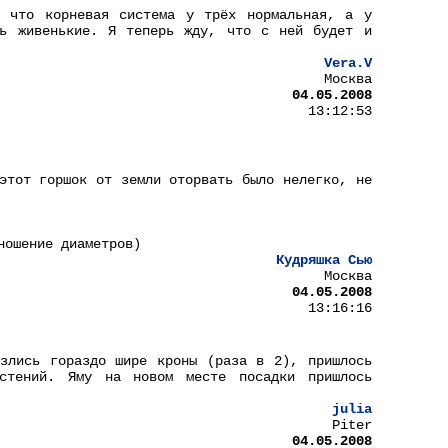
, что корневая система у трёх нормальная, а у
нь живенькие. Я теперь жду, что с ней будет и
Vera.V
Москва
04.05.2008
13:12:53
этот горшок от земли оторвать было нелегко, не
ношение диаметров)
Кудряшка Сью
Москва
04.05.2008
13:16:16
злись гораздо шире кроны (раза в 2), пришлось
стений. Яму на новом месте посадки пришлось
julia
Piter
04.05.2008