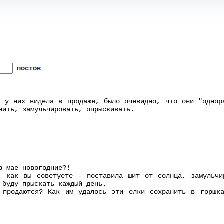
постов
 у них видела в продаже, было очевидно, что они "однор
нить, замульчировать, опрыскивать.
в мае новогодние?!
, как вы советуете - поставила шит от солнца, замульчи
 буду прыскать каждый день.
 продаются? Как им удалось эти елки сохранить в горшк