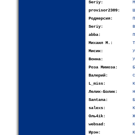
Seriy:
М
provisor2309:
Ш
Роджерсия:
П
Seriy:
В
abba:
П
Михаил М.:
Т
Мисик:
У
Вонна:
У
Роза Мимоза:
Б
Валерий:
С
L_miss:
К
Лелик-Болик:
H
Santana:
Б
salexs:
К
Оль4ik:
Ж
websad:
К
Ирэн:
К