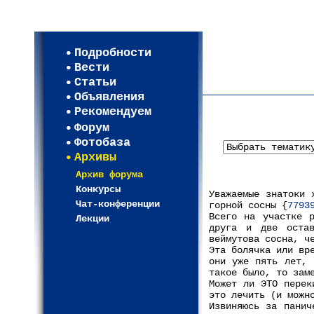
Мои настройки
Регистрация
Подробности
Карта WEBСАД в Моск
Вести
Карта WEBСАД в Лени
Статьи
(93)
Объявления
Рекомендуем
Форум
Фотобаза
Архивы
Архив форума
Конкурсы
Уважаемые знатоки 
Чат-конференции
горной сосны {
7793
Всего на участке 
Лекции
друга и две остав
веймутова сосна, ч
Эта болячка или вр
они уже пять лет, 
такое было, то зам
Может ли ЭТО перек
это лечить (и можн
Извиняюсь за панич