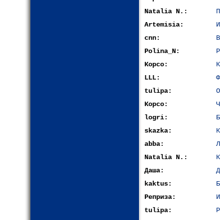
Natalia N.:
П
Artemisia:
И
cnn:
В
Polina_N:
Р
Корсо:
К
LLL:
Ф
tulipa:
О
Корсо:
Ч
logri:
Б
skazka:
К
abba:
Л
Natalia N.:
К
Даша:
Д
kaktus:
Б
Реприза:
И
tulipa:
Р