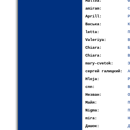
Mallva:
Ф
amiram:
С
Aprill:
Р
Васька:
К
letta:
П
Valeriya:
В
Chiara:
Б
Chiara:
В
mary-cvetok:
З
сергей галицкий:
А
Hloja:
Р
cnn:
В
Незван:
О
Майя:
П
Nigma:
П
mira:
Н
Дашок:
Д