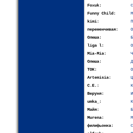
Foxuk:
С
Funny Child:
М
kimi:
П
переменчивая:
О
Олюша:
Б
liga l:
О
Mia-Mia:
Ч
Олюша:
Д
ТОК:
О
Artemisia:
Ц
С.Е.:
К
Веруня:
И
umka_:
К
Майя:
Б
Murena:
М
филифьонка:
С