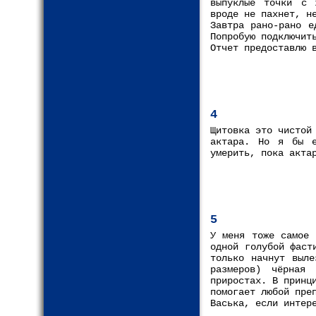
выпуклые точки с 
вроде не пахнет, н
Завтра рано-рано е
Попробую подключит
Отчет предоставлю 
4
Щитовка это чистой
актара. Но я бы е
умерить, пока акта
5
У меня тоже самое 
одной голубой фаст
только начнут выле
размеров) чёрная
приростах. В принц
помогает любой пре
Васька, если интер