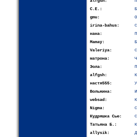
alfgsh:
П
С.Е.:
Б
gmu:
О
irina-bahus:
С
нана:
П
Mamay:
Б
Valeriya:
С
матрона:
Ч
Эола:
П
alfgsh:
К
настя555:
У
Вольжина:
И
websad:
К
Nigma:
С
Кудряшка Сью:
С
Татьяна Б.:
К
allysik:
Д