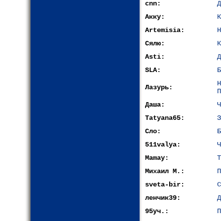
cnn:
Д
Акку:
К
Artemisia:
Н
Сялю:
К
Asti:
Д
SLA:
Б
Лазурь:
П
Даша:
Ч
Tatyana65:
З
Сло:
Б
511valya:
Ч
Mamay:
Т
Михаил М.:
П
sveta-bir:
С
ленчик39:
Д
95уч.:
П