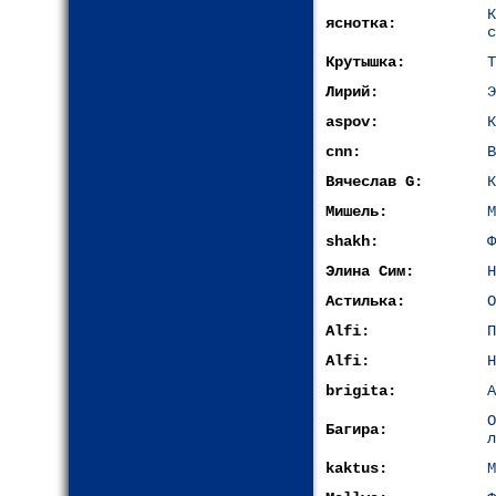
яснотка:
с
Крутышка:
Т
Лирий:
Э
aspov:
К
cnn:
В
Вячеслав G:
К
Мишель:
М
shakh:
Ф
Элина Сим:
Н
Астилька:
О
Alfi:
П
Alfi:
Н
brigita:
А
Багира:
л
kaktus:
М