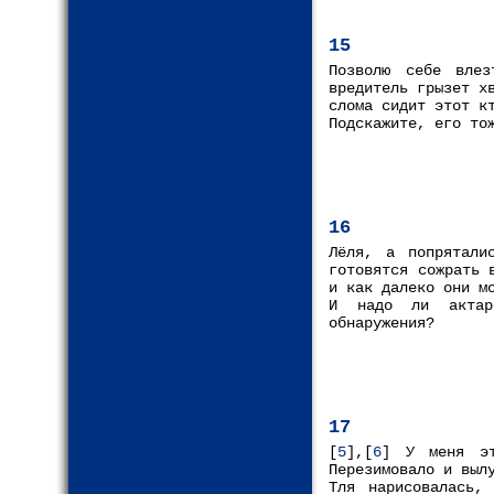
15
Позволю себе влез
вредитель грызет х
слома сидит этот к
Подскажите, его то
16
Лёля, а попрятали
готовятся сожрать 
и как далеко они м
И надо ли актар
обнаружения?
17
[
5
],[
6
] У меня эт
Перезимовало и выл
Тля нарисовалась,