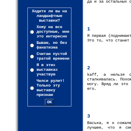
да и за остальных 
Ходите ли вы на
ландшафтные
выставки?
Хожу на все
1
доступные, мне
Я первая (поднимае
это интересно
Это то, что станет
Бываю, но без
фанатизма
Считаю пустой
тратой времени
Я в этих
2
выставках
участвую
kaff, а нельзя с
сталкивалась. Похо
Челси рулит!
могу. Вряд ли это 
Только эту
его.
выставку
признаю
3
Васька, я к сожал
лучшее, что я см