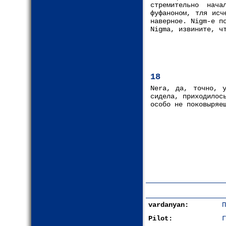
стремительно нача
фуфаноном, тля исч
наверное. Nigm-e п
Nigma, извините, ч
18
Nera, да, точно, 
сидела, приходилос
особо не поковыряе
vardanyan:
П
Pilot:
Г