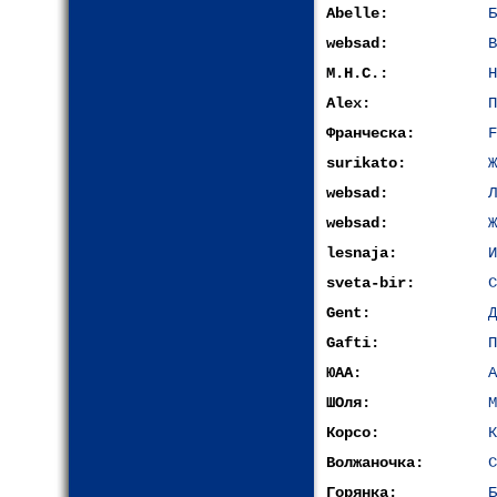
Abelle:
Б
websad:
В
М.Н.С.:
Н
Alex:
П
Франческа:
F
surikato:
Ж
websad:
Л
websad:
Ж
lesnaja:
И
sveta-bir:
С
Gent:
Д
Gafti:
П
ЮАА:
А
ШОля:
М
Корсо:
К
Волжаночка:
С
Горянка:
Б