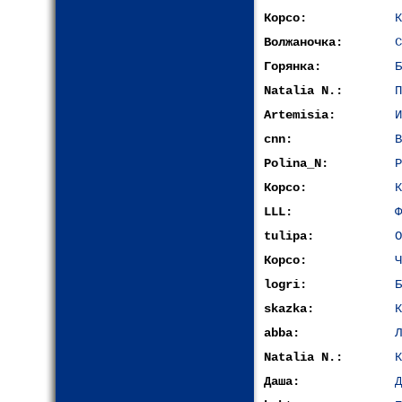
Корсо:
К
Волжаночка:
С
Горянка:
Б
Natalia N.:
П
Artemisia:
И
cnn:
В
Polina_N:
Р
Корсо:
К
LLL:
Ф
tulipa:
О
Корсо:
Ч
logri:
Б
skazka:
К
abba:
Л
Natalia N.:
К
Даша:
Д