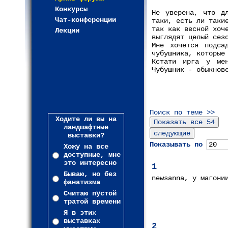
Конкурсы
Не уверена, что д
Чат-конференции
таки, есть ли таки
так как весной хоч
Лекции
выглядят целый сез
Мне хочется подса
чубушника, которые
Кстати ирга у ме
Чубушник - обыкнов
Поиск по теме >>
Ходите ли вы на
ландшафтные
выставки?
Показывать по
Хожу на все
доступные, мне
это интересно
1
Бываю, но без
newsanna, у магони
фанатизма
Считаю пустой
тратой времени
Я в этих
выставках
2