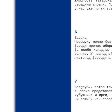
Жимолость татарск
середины апреля. П
у нас уже почти вс
6
Васька
Черемуху можно без
(среди прочих абор
(в особо холодные 
ранние. У последне
листопад (середина
7
SergeyA., автор те
я плохо представл
чубушника и ирги, 
ни рожи", как гово