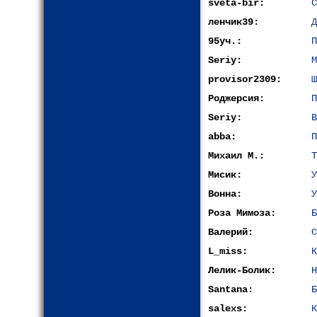
sveta-bir:
С
ленчик39:
Д
95уч.:
П
Seriy:
М
provisor2309:
Ш
Роджерсия:
П
Seriy:
В
abba:
П
Михаил М.:
Т
Мисик:
У
Вонна:
У
Роза Мимоза:
Б
Валерий:
С
L_miss:
К
Лелик-Болик:
H
Santana:
Б
salexs:
К