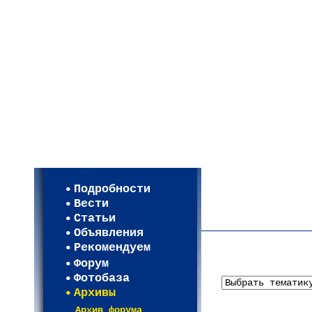
Мои настройки
Регистрация
Подробности
Карта WEBСАД в Моск
Вести
Карта WEBСАД в Лени
Статьи
(93)
Объявления
Рекомендуем
Форум
Фотобаза
Архивы
Архив форума