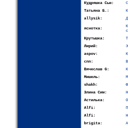
Кудряшка Сью:
С
Татьяна Б.:
К
allysik:
Д
яснотка:
с
Крутышка:
Т
Лирий:
Э
aspov:
К
cnn:
В
Вячеслав G:
К
Мишель:
М
shakh:
Ф
Элина Сим:
Н
Астилька:
О
Alfi:
П
Alfi:
Н
brigita:
А