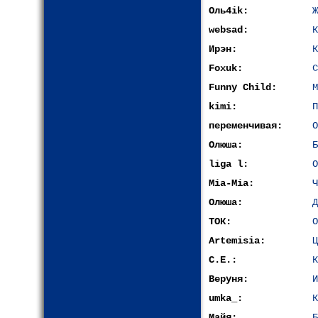
Оль4ik:
Ж
websad:
К
Ирэн:
К
Foxuk:
С
Funny Child:
М
kimi:
П
переменчивая:
О
Олюша:
Б
liga l:
О
Mia-Mia:
Ч
Олюша:
Д
ТОК:
О
Artemisia:
Ц
С.Е.:
К
Веруня:
И
umka_:
К
Майя:
Б