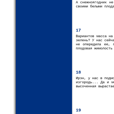
А снежноягодник не
своими белыми плод
17
Вариантов масса на
зелень? У нас сейч
не опередила ее, 
плодовая жимолость
18
Ирэн, у нас в подм
изгородь... Да и м
высоченная выраста
19