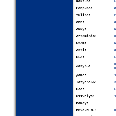
kaktus:
Б
Реприза:
И
tulipa:
Р
cnn:
Д
Акку:
К
Artemisia:
Н
Сялю:
К
Asti:
Д
SLA:
Б
Лазурь:
П
Даша:
Ч
Tatyana65:
З
Сло:
Б
511valya:
Ч
Mamay:
Т
Михаил М.:
П