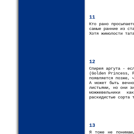
11
Кто рано просыпает
самые ранние из ст
Хотя жимолости тат
12
Спирея аргута - ес
(Golden Princess, 
появляется позже, 
А может быть вечно
листьями, но они з
можжевельники ка
раскидистые сорта 
13
Я тоже не понимаю