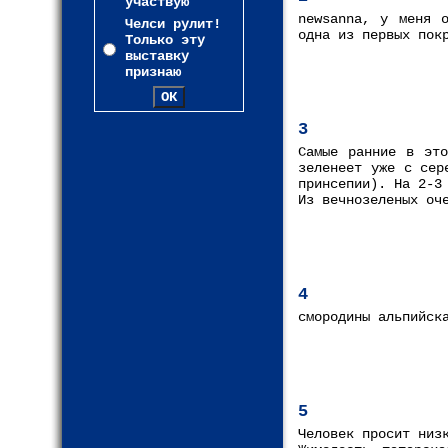
участвую
newsanna, у меня о
Челси рулит!
одна из первых пок
Только эту
выставку
признаю
3
Самые ранние в это
зеленеет уже с сер
принсепии). На 2-3
Из вечнозеленых оч
4
смородины альпийск
5
Человек просит низ