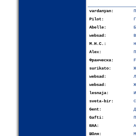
vardanyan:
П
Pilot:
Г
Abelle:
Б
websad:
В
М.Н.С.:
Н
Alex:
П
Франческа:
F
surikato:
Ж
websad:
Л
websad:
Ж
lesnaja:
И
sveta-bir:
С
Gent:
Д
Gafti:
П
ЮАА:
А
ШОля:
М