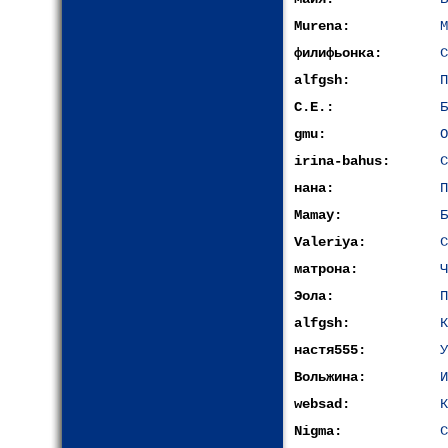
Murena:
М
филифьонка:
С
alfgsh:
П
С.Е.:
Б
gmu:
О
irina-bahus:
С
нана:
П
Mamay:
Б
Valeriya:
С
матрона:
Ч
Эола:
П
alfgsh:
К
настя555:
У
Вольжина:
И
websad:
К
Nigma:
С