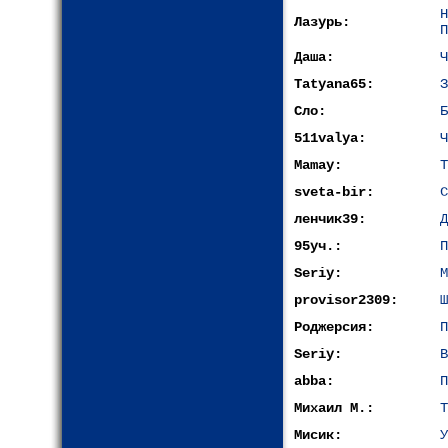
Лазурь:
П
Даша:
Ч
Tatyana65:
З
Сло:
Б
511valya:
Ч
Mamay:
Т
sveta-bir:
С
ленчик39:
Д
95уч.:
П
Seriy:
М
provisor2309:
Ш
Роджерсия:
П
Seriy:
В
abba:
П
Михаил М.:
Т
Мисик:
У