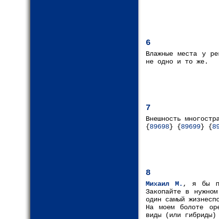
6
Влажные места у ре
не одно и то же.
7
Внешность многостр
{
89698
} {
89699
} {
8
8
Михаил М.
, я бы п
Закопайте в нужном
один самый жизнесп
На моем болоте ор
виды (или гибриды)