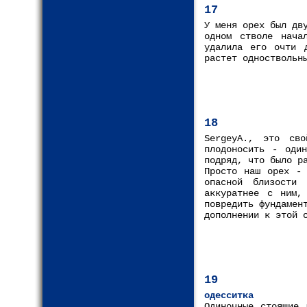
17
У меня орех был дв
одном стволе нача
удалила его очти 
растет одноствольн
18
SergeyA., это св
плодоносить - оди
подряд, что было р
Просто наш орех - 
опасной близости
аккуратнее с ним,
повредить фундамен
дополнении к этой 
19
одесситка
Одиночные стоящие 