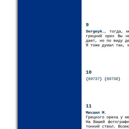
9
SergeyA.
, тогда, м
грецкий орех Вы н
дает, но по виду д
Я тоже думал так, 
10
{
89737
} {
89738
}
11
Михаил М.
Грецкого ореха у м
На Вашей фотографи
тонкий ствол. Возм