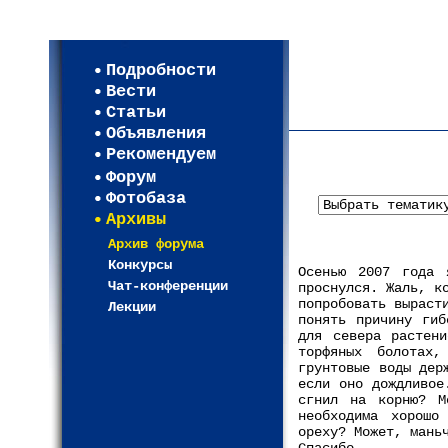
Мои настройки
Регистрация
Подробности
Карта WEBСАД в Моск
Вести
Карта WEBСАД в Лени
Статьи
(93)
Объявления
Рекомендуем
Форум
Фотобаза
Архивы
Архив форума
Конкурсы
Осенью 2007 года 
Чат-конференции
проснулся. Жаль, к
попробовать выраст
Лекции
понять причину гиб
для севера растен
торфяных болотах
грунтовые воды дер
если оно дождливое
сгнил на корню? М
необходима хорошо
ореху? Может, мань