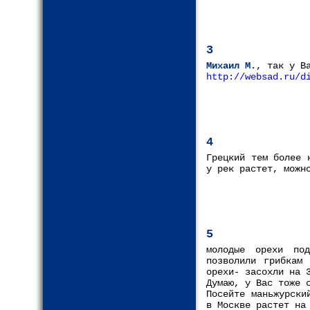
3
Михаил М.
, так у В
http://websad.ru/d
4
Грецкий тем более 
у рек растет, можн
5
молодые орехи под
позволили грибкам
орехи- засохли на 
Думаю, у Вас тоже 
Посейте маньжурски
в Москве растет на