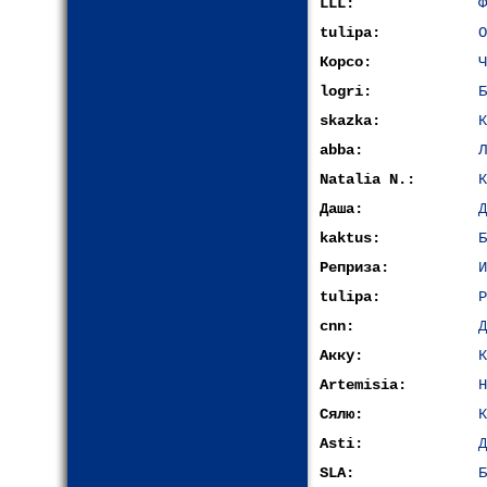
LLL:
Ф
tulipa:
О
Корсо:
Ч
logri:
Б
skazka:
К
abba:
Л
Natalia N.:
К
Даша:
Д
kaktus:
Б
Реприза:
И
tulipa:
Р
cnn:
Д
Акку:
К
Artemisia:
Н
Сялю:
К
Asti:
Д
SLA:
Б