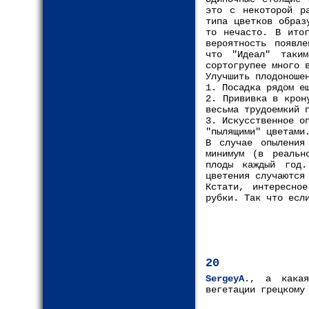
это с некоторой р
типа цветков образ
то нечасто. В итог
вероятность появле
что "Идеал" таки
сортогрупее много 
Улучшить плодоноше
1. Посадка рядом е
2. Прививка в крон
весьма трудоемкий 
3. Искусственное о
"пылящими" цветами
В случае опыления
минимум (в реальн
плоды каждый год
цветения случаются
Кстати, интересно
рубки. Так что есл
20
SergeyA.
, а какая
вегетации грецкому