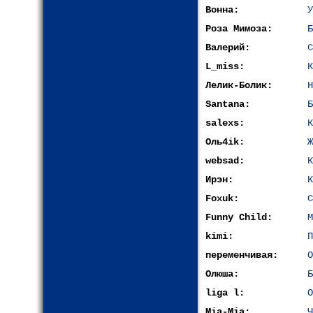
Вонна:
У
Роза Мимоза:
Б
Валерий:
С
L_miss:
К
Лелик-Болик:
H
Santana:
Б
salexs:
К
Оль4ik:
Ж
websad:
К
Ирэн:
К
Foxuk:
С
Funny Child:
М
kimi:
П
переменчивая:
О
Олюша:
Б
liga l:
О
Mia-Mia:
Ч