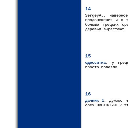
14
SergeyA., наверно
плодоношения и я 
больше грецких ор
деревья вырастают.
15
одесситка
, у грец
просто повезло.
16
дачник 1
, думаю, ч
орех НАСТОЛЬКО к э