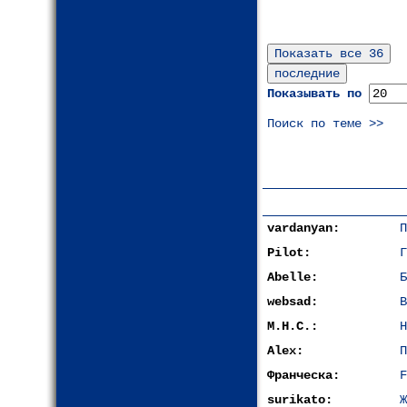
Показывать по
Поиск по теме >>
vardanyan:
П
Pilot:
Г
Abelle:
Б
websad:
В
М.Н.С.:
Н
Alex:
П
Франческа:
F
surikato:
Ж