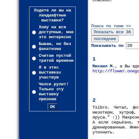
Спасибо.
Ходите ли вы на
ландшафтные
выставки?
Поиск по теме >>
Хожу на все
доступные, мне
это интересно
Бываю, но без
Показывать по
фанатизма
Считаю пустой
1
тратой времени
Михаил М.
, а Вы зд
Я в этих
http://flower.oneg
выставках
участвую
Челси рулит!
Только эту
выставку
признаю
2
Tsibro. Читал, фо
мезотерм, эутроф, 
яруса." :)) Макроэ
А если серьёзно, 
дренированные. Име
уточнить.