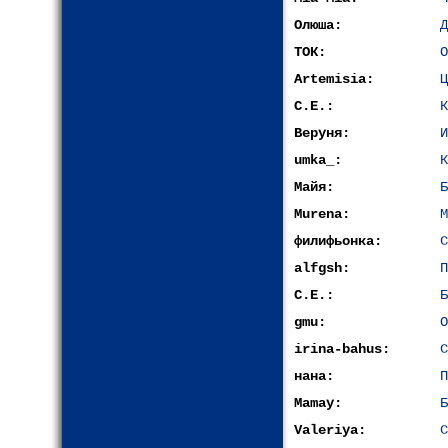
Олюша:
Д
ТОК:
О
Artemisia:
Ц
С.Е.:
К
Веруня:
И
umka_:
К
Майя:
Б
Murena:
М
филифьонка:
С
alfgsh:
П
С.Е.:
Б
gmu:
О
irina-bahus:
С
нана:
П
Mamay:
Б
Valeriya:
С