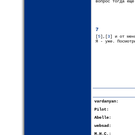
вопрос тогда еще
7
[
5
],[
3
] и от мен
Я - уже. Посмотр
vardanyan:
Pilot:
Abelle:
websad:
М.Н.С.: