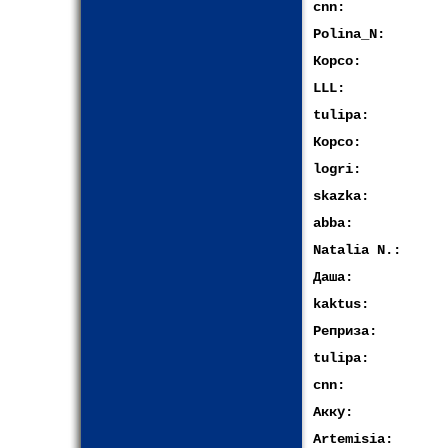
cnn:
Polina_N:
Корсо:
LLL:
tulipa:
Корсо:
logri:
skazka:
abba:
Natalia N.:
Даша:
kaktus:
Реприза:
tulipa:
cnn:
Акку:
Artemisia: