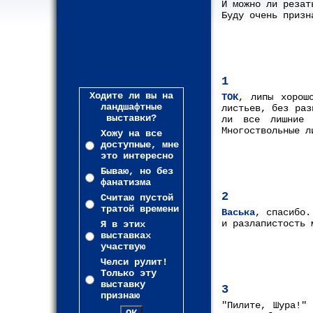
И можно ли резат
Буду очень призн
1
Ходите ли вы на
ТОК
, липы хорош
ландшафтные
листьев, без раз
выставки?
ли все лишние 
Многоствольные л
Хожу на все
доступные, мне
это интересно
Бываю, но без
фанатизма
2
Считаю пустой
тратой времени
Васька
, спасибо.
и разлапистость 
Я в этих
выставках
участвую
Челси рулит!
Только эту
выставку
3
признаю
"Пилите, Шура!"