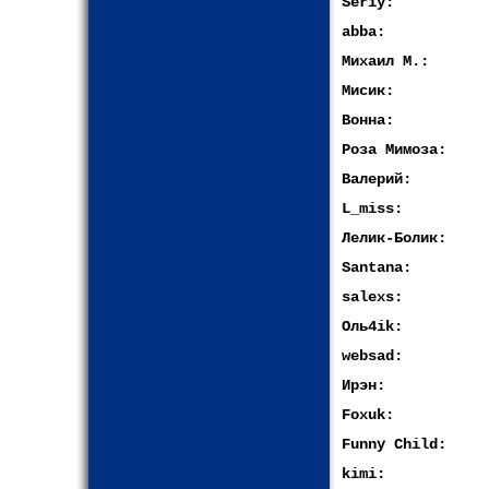
Seriy:
abba:
Михаил М.:
Мисик:
Вонна:
Роза Мимоза:
Валерий:
L_miss:
Лелик-Болик:
Santana:
salexs:
Оль4ik:
websad:
Ирэн:
Foxuk:
Funny Child:
kimi: