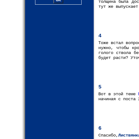
толщина была до
тут же выпускает
4
Тоже встал вопро
нужно, чтобы кр
голого ствола бе
будет расти? Уто
5
Вот в этой теме
начиная с поста 
6
Спасибо,
Листвянк