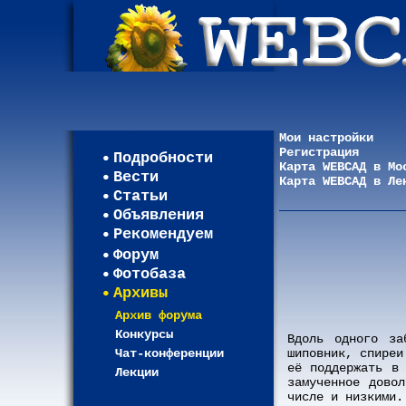
Мои настройки
Регистрация
Подробности
Карта WEBСАД в Мо
Вести
Карта WEBСАД в Ле
Статьи
Объявления
Рекомендуем
Форум
Фотобаза
Архивы
Архив форума
Конкурсы
Вдоль одного за
Чат-конференции
шиповник, спиреи
её поддержать в
Лекции
замученное дово
числе и низкими.