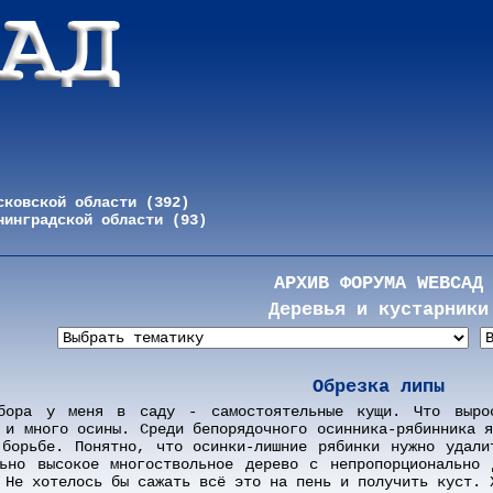
сковской области (392)
нинградской области (93)
АРХИВ ФОРУМА WEBСАД
Деревья и кустарники
Обрезка липы
бора у меня в саду - самостоятельные кущи. Что выро
 и много осины. Среди бепорядочного осинника-рябинника 
 борьбе. Понятно, что осинки-лишние рябинки нужно удали
льно высокое многоствольное дерево с непропорционально 
 Не хотелось бы сажать всё это на пень и получить куст. 