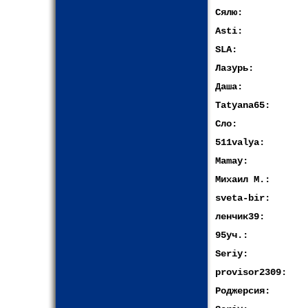
Сялю:
Asti:
SLA:
Лазурь:
Даша:
Tatyana65:
Сло:
511valya:
Mamay:
Михаил М.:
sveta-bir:
ленчик39:
95уч.:
Seriy:
provisor2309:
Роджерсия: