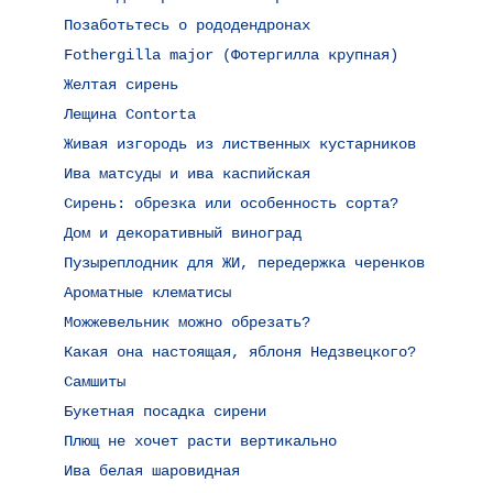
Позаботьтесь о рододендронах
Fothergilla major (Фотергилла крупная)
Желтая сирень
Лещина Contorta
Живая изгородь из лиственных кустарников
Ива матсуды и ива каспийская
Сирень: обрезка или особенность сорта?
Дом и декоративный виноград
Пузыреплодник для ЖИ, передержка черенков
Ароматные клематисы
Можжевельник можно обрезать?
Какая она настоящая, яблоня Недзвецкого?
Самшиты
Букетная посадка сирени
Плющ не хочет расти вертикально
Ива белая шаровидная