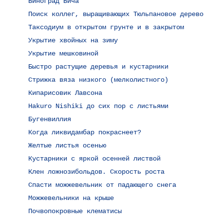
Виноград Вича
Поиск коллег, выращивающих Тюльпановое дерево
Таксодиум в открытом грунте и в закрытом
Укрытие хвойных на зиму
Укрытие мешковиной
Быстро растущие деревья и кустарники
Стрижка вяза низкого (мелколистного)
Кипарисовик Лавсона
Hakuro Nishiki до сих пор с листьями
Бугенвиллия
Когда ликвидамбар покраснеет?
Желтые листья осенью
Кустарники с яркой осенней листвой
Клен ложнозибольдов. Скорость роста
Спасти можжевельник от падающего снега
Можжевельники на крыше
Почвопокровные клематисы