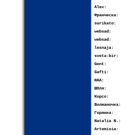
Alex:
Франческа:
surikato:
websad:
websad:
lesnaja:
sveta-bir:
Gent:
Gafti:
ЮАА:
ШОля:
Корсо:
Волжаночка:
Горянка:
Natalia N.:
Artemisia: