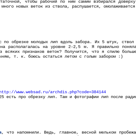
статочной, чтобы рабочий по ним самим взбирался доверху
 много новых веток из ствола, распушается, омолаживается
с по обрезке молодых лип вдоль забора. Их 5 штук, ствол
она располагалась на уровне 2-2,5 м. Я правильно понял
з всяких признаков веток? Получится, что я спилю больш
чняю, т. к. боюсь остаться летом с голым забором :)
http://www.websad.ru/archdis.php?code=384144
25 есть про обрезку лип. Там и фотографии лип после рад
а
, что напомнили. Ведь, главное, весной мельком пробеж