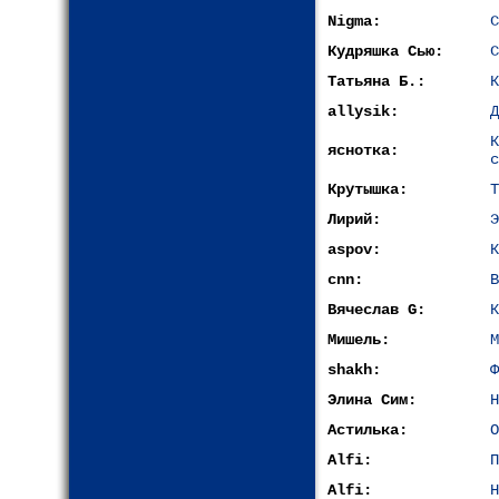
Nigma:
С
Кудряшка Сью:
С
Татьяна Б.:
К
allysik:
Д
яснотка:
с
Крутышка:
Т
Лирий:
Э
aspov:
К
cnn:
В
Вячеслав G:
К
Мишель:
М
shakh:
Ф
Элина Сим:
Н
Астилька:
О
Alfi:
П
Alfi:
Н