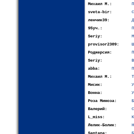
Михаил М.:
П
sveta-bir:
С
ленчик39:
Д
95уч.:
П
Seriy:
М
provisor2309:
Ш
Роджерсия:
П
Seriy:
В
abba:
П
Михаил М.:
Т
Мисик:
У
Вонна:
У
Роза Мимоза:
Б
Валерий:
С
L_miss:
К
Лелик-Болик:
H
Santana:
Б