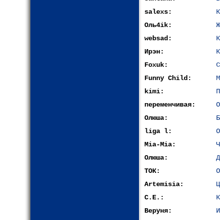
salexs:
К
Оль4ik:
Ж
websad:
К
Ирэн:
К
Foxuk:
С
Funny Child:
М
kimi:
П
переменчивая:
О
Олюша:
Б
liga l:
О
Mia-Mia:
Ч
Олюша:
Д
ТОК:
О
Artemisia:
Ц
С.Е.:
К
Веруня:
И