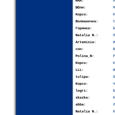
ЮАА:
А
ШОля:
М
Корсо:
К
Волжаночка:
С
Горянка:
Б
Natalia N.:
П
Artemisia:
И
cnn:
В
Polina_N:
Р
Корсо:
К
LLL:
Ф
tulipa:
О
Корсо:
Ч
logri:
Б
skazka:
К
abba:
Л
Natalia N.:
К