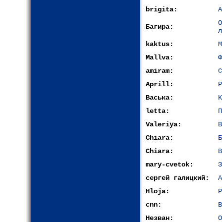
brigita:
А
Багира:
л
kaktus:
М
Mallva:
Ф
amiram:
С
Aprill:
Р
Васька:
К
letta:
П
Valeriya:
В
Chiara:
Б
Chiara:
В
mary-cvetok:
З
сергей галицкий:
А
Hloja:
Р
cnn:
В
Незван:
О