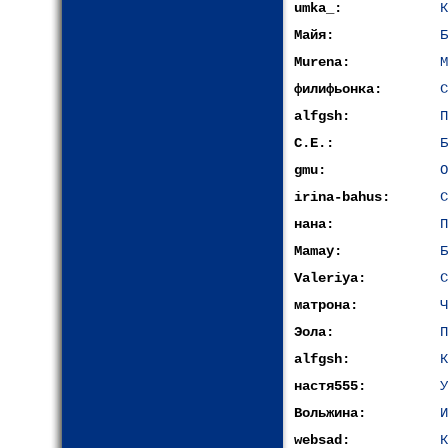
umka_:
К
Майя:
Б
Murena:
М
филифьонка:
С
alfgsh:
П
С.Е.:
Б
gmu:
О
irina-bahus:
С
нана:
П
Mamay:
Б
Valeriya:
С
матрона:
Ч
Эола:
П
alfgsh:
К
настя555:
У
Вольжина:
И
websad:
К