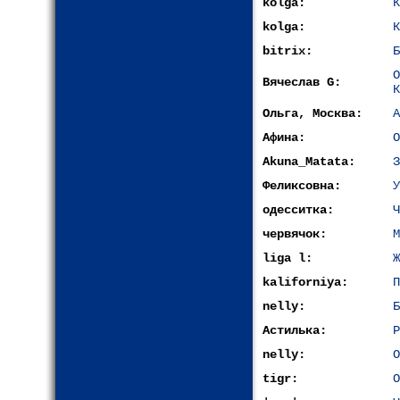
kolga:
К
kolga:
К
bitrix:
Б
Вячеслав G:
К
Ольга, Москва:
А
Афина:
О
Akuna_Matata:
З
Феликсовна:
У
одесситка:
Ч
червячок:
М
liga l:
Ж
kaliforniya:
П
nelly:
Б
Астилька:
Р
nelly:
О
tigr:
О