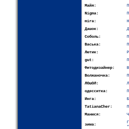
Майя:
П
Nigma:
П
mira:
Н
Дашок:
Д
Соболь:
П
Васька:
П
Лютик:
Р
gut:
П
Фитодизайнер:
В
Волжаночка:
П
ЛОшОЛ:
Л
одесситка:
П
Инга:
Б
TatianaCher:
П
Манюся:
Ч
зима:
"