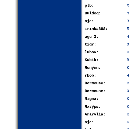
plb:
Х
Buldog:
М
oja:
З
irinka888:
Б
agu_2:
Ч
tigr:
О
lubov:
С
Kubik:
В
Ленуля:
К
rbob:
Ч
Dormouse:
С
Dormouse:
О
Nigma:
К
Лазурь:
К
Amarylia:
К
oja:
К