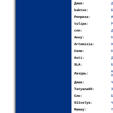
Даша:
Д
kaktus:
Б
Реприза:
И
tulipa:
Р
cnn:
Д
Акку:
К
Artemisia:
Н
Сялю:
К
Asti:
Д
SLA:
Б
Лазурь:
П
Даша:
Ч
Tatyana65:
З
Сло:
Б
511valya:
Ч
Mamay:
Т