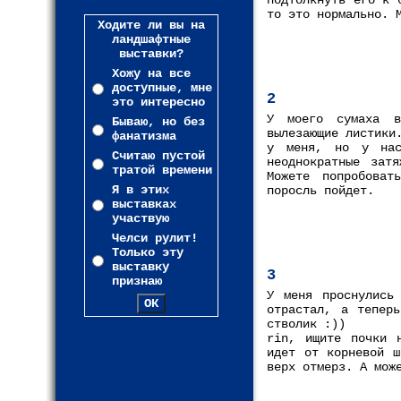
подтолкнуть его к 
то это нормально. 
Ходите ли вы на
ландшафтные
выставки?
Хожу на все
доступные, мне
2
это интересно
У моего сумаха в
Бываю, но без
вылезающие листики
фанатизма
у меня, но у нас
Считаю пустой
неоднократные зат
тратой времени
Можете попробоват
Я в этих
поросль пойдет.
выставках
участвую
Челси рулит!
Только эту
выставку
3
признаю
У меня проснулись
отрастал, а теперь
стволик :))
rin, ищите почки 
идет от корневой ш
верх отмерз. А мож