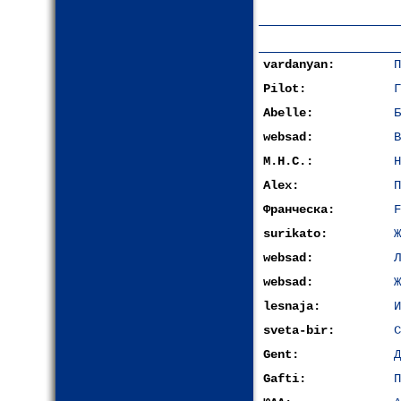
vardanyan:
П
Pilot:
Г
Abelle:
Б
websad:
В
М.Н.С.:
Н
Alex:
П
Франческа:
F
surikato:
Ж
websad:
Л
websad:
Ж
lesnaja:
И
sveta-bir:
С
Gent:
Д
Gafti:
П