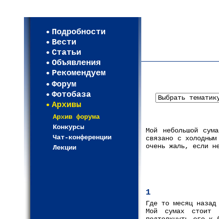
Мои настройки
Регистрация
Подробности
Карта WEBСАД в Моск
Вести
Карта WEBСАД в Лени
Статьи
(93)
Объявления
Рекомендуем
Форум
Фотобаза
Архивы
Архив форума
Конкурсы
Мой небольшой сум
Чат-конференции
связано с холодным
очень жаль, если н
Лекции
1
Где то месяц назад
Мой сумах стоит 