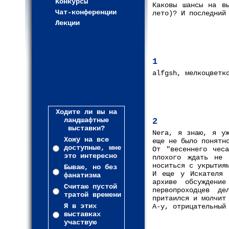
Конкурсы
Каковы шансы на в
Чат-конференции
лето)? И последний
Лекции
1
alfgsh, мелкоцветк
Ходите ли вы на
ландшафтные
2
выставки?
Nera, я знаю, я уж
Хожу на все
еще не было понятн
доступные, мне
От "весеннего чес
это интересно
плохого ждать не 
носиться с укрытия
Бываю, но без
И еще у Искателя 
фанатизма
архиве обсуждени
Считаю пустой
первопроходцев де
тратой времени
притаился и молчит
Я в этих
А-у, отрицательный
выставках
участвую