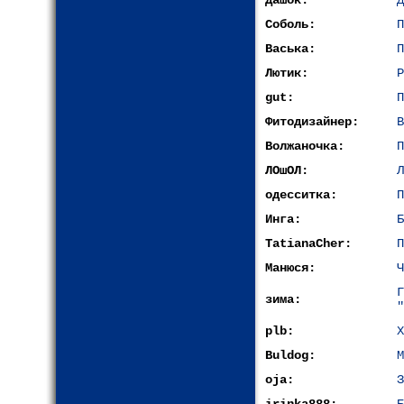
Дашок:
Д
Соболь:
П
Васька:
П
Лютик:
Р
gut:
П
Фитодизайнер:
В
Волжаночка:
П
ЛОшОЛ:
Л
одесситка:
П
Инга:
Б
TatianaCher:
П
Манюся:
Ч
зима:
"
plb:
Х
Buldog:
М
oja:
З