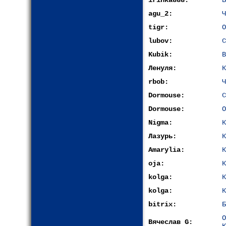
irinka888:
Б
agu_2:
Ч
tigr:
О
lubov:
С
Kubik:
В
Ленуля:
К
rbob:
Ч
Dormouse:
С
Dormouse:
О
Nigma:
К
Лазурь:
К
Amarylia:
К
oja:
К
kolga:
К
kolga:
К
bitrix:
Б
Вячеслав G: