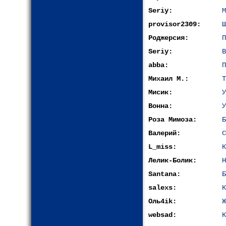
Seriy:
М
provisor2309:
Ш
Роджерсия:
П
Seriy:
В
abba:
П
Михаил М.:
Т
Мисик:
У
Вонна:
У
Роза Мимоза:
Б
Валерий:
С
L_miss:
К
Лелик-Болик:
H
Santana:
Б
salexs:
К
Оль4ik:
Ж
websad:
К