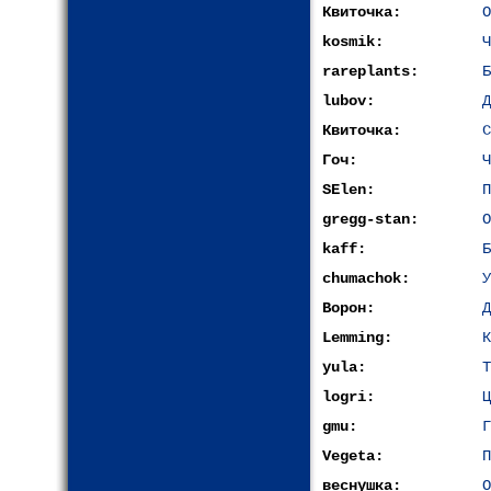
Квиточка:
О
kosmik:
Ч
rareplants:
Б
lubov:
Д
Квиточка:
С
Гоч:
Ч
SElen:
П
gregg-stan:
О
kaff:
Б
chumachok:
У
Ворон:
Д
Lemming:
К
yula:
Т
logri:
Ц
gmu:
Г
Vegeta:
П
веснушка:
О