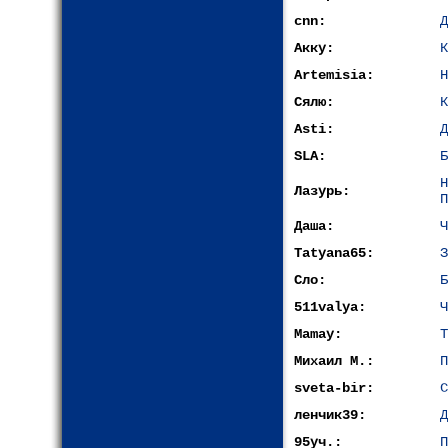
cnn:
Д
Акку:
К
Artemisia:
Н
Сялю:
К
Asti:
Д
SLA:
Б
Лазурь:
П
Даша:
Ч
Tatyana65:
З
Сло:
Б
511valya:
Ч
Mamay:
Т
Михаил М.:
П
sveta-bir:
С
ленчик39:
Д
95уч.:
П