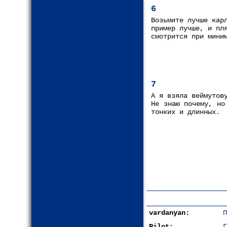
6
Возьмите лучше кар
пример лучше, и пл
смотрится при мини
7
А я взяла веймутов
Не знаю почему, но
тонких и длинных.
vardanyan:
П
Pilot:
Г