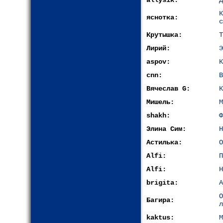
allysik:
Д
яснотка:
с
Крутышка:
Т
Лирий:
Э
aspov:
К
cnn:
В
Вячеслав G:
К
Мишель:
М
shakh:
Ф
Элина Сим:
Н
Астилька:
О
Alfi:
П
Alfi:
Н
brigita:
А
Багира:
л
kaktus:
М