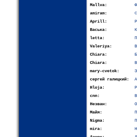
Mallva:
Ф
amiram:
С
Aprill:
Р
Васька:
К
letta:
П
Valeriya:
В
Chiara:
Б
Chiara:
В
mary-cvetok:
З
сергей галицкий:
А
Hloja:
Р
cnn:
В
Незван:
О
Майя:
П
Nigma:
П
mira:
Н