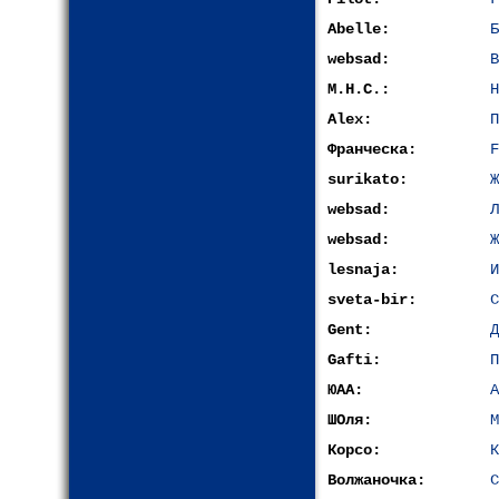
Abelle:
Б
websad:
В
М.Н.С.:
Н
Alex:
П
Франческа:
F
surikato:
Ж
websad:
Л
websad:
Ж
lesnaja:
И
sveta-bir:
С
Gent:
Д
Gafti:
П
ЮАА:
А
ШОля:
М
Корсо:
К
Волжаночка:
С