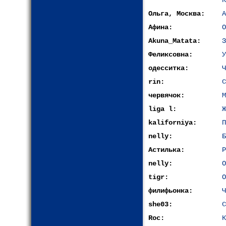
К
Ольга, Москва:
А
Афина:
О
Akuna_Matata:
З
Феликсовна:
У
одесситка:
Ч
rin:
С
червячок:
М
liga l:
Ж
kaliforniya:
П
nelly:
Б
Астилька:
Р
nelly:
О
tigr:
О
филифьонка:
Ч
she03:
С
Roc:
К