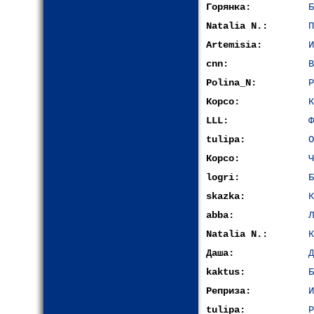
Горянка:
Б
Natalia N.:
П
Artemisia:
И
cnn:
В
Polina_N:
Р
Корсо:
К
LLL:
Ф
tulipa:
О
Корсо:
Ч
logri:
Б
skazka:
К
abba:
Л
Natalia N.:
К
Даша:
Д
kaktus:
Б
Реприза:
И
tulipa:
Р