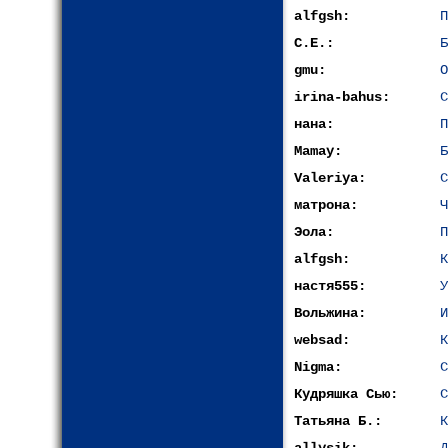
alfgsh:
П
С.Е.:
Б
gmu:
О
irina-bahus:
С
нана:
П
Mamay:
Б
Valeriya:
С
матрона:
Ч
Эола:
П
alfgsh:
К
настя555:
У
Вольжина:
И
websad:
К
Nigma:
С
Кудряшка Сью:
С
Татьяна Б.:
К