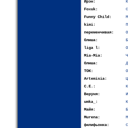
Ирэн:
К
Foxuk:
С
Funny Child:
М
kimi:
П
переменчивая:
О
Олюша:
Б
liga l:
О
Mia-Mia:
Ч
Олюша:
Д
ТОК:
О
Artemisia:
Ц
С.Е.:
К
Веруня:
И
umka_:
К
Майя:
Б
Murena:
М
филифьонка:
С