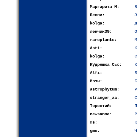
Маргарита М:
В
Пеппи:
З
kolga:
Д
ленчик39:
О
rareplants:
М
Asti:
К
kolga:
С
Кудряшка Сью:
К
Alfi:
Б
Ирэн:
Б
astrophytum:
Р
stranger_aa:
С
Терентий:
П
newsanna:
Р
ms:
К
gmu:
Ч