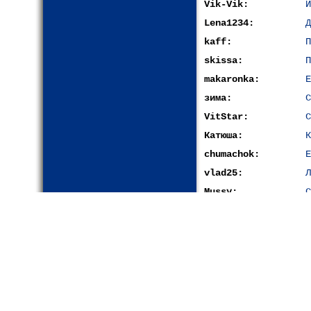
Vik-Vik:
И
Lena1234:
Д
kaff:
П
skissa:
П
makaronka:
Е
зима:
С
VitStar:
С
Катюша:
К
chumachok:
Е
vlad25:
Л
Mussy:
С
одесситка:
В
nevin:
В
skissa:
П
Helen77:
Ч
Zoya:
Ч
Совушка:
Х