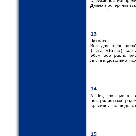
стриженной изгород
Думаю про артемизи
13
Наталка,
Мне для этих целей
(типа Alpina) сорт
50см всё равно ок
листвы довольно по
14
Aleks, раз уж к т
пестролистные рядо
красиво, но ведь с
15