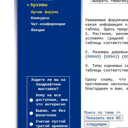
Архивы
Архив форума
Конкурсы
Уважаемые форумчан
Чат-конференции
какая информация о
таблиц. Здесь пред
Лекции
1. Растения, реком
условиях средней 
таблицы соответств
2. Размеры деревье
{
60940
} {
60941
} {
6
3. Типы корневых с
таблицы соответств
Сразу скажу, что
Ходите ли вы на
протяжении несколь
ландшафтные
благодарен и вам, 
выставки?
Хожу на все
доступные, мне
это интересно
Бываю, но без
Поиск по теме >>
фанатизма
Считаю пустой
тратой времени