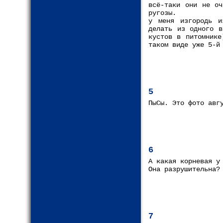
всё-таки они не оч
ругозы.
у меня изгородь и
делать из одного в
кустов в питомнике
таком виде уже 5-й
5
ПыСы. Это фото авг
6
А какая корневая у
Она разрушительна?
7