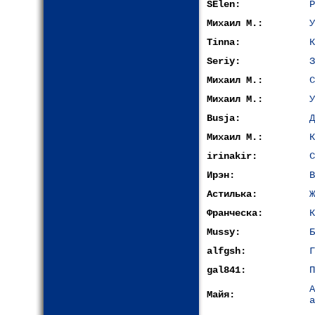
SElen:
P
Михаил М.:
У
Tinna:
К
Seriy:
З
Михаил М.:
С
Михаил М.:
У
Busja:
Д
Михаил М.:
К
irinakir:
С
Ирэн:
В
Астилька:
Ж
Франческа:
К
Mussy:
Б
alfgsh:
Г
gal841:
П
Майя:
а