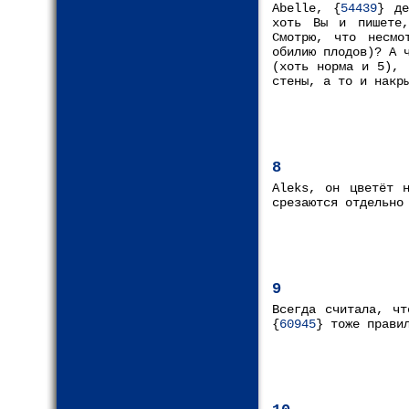
Abelle, {
54439
} де
хоть Вы и пишете,
Смотрю, что несмо
обилию плодов)? А 
(хоть норма и 5), 
стены, а то и накр
8
Aleks, он цветёт н
срезаются отдельно
9
Всегда считала, чт
{
60945
} тоже прави