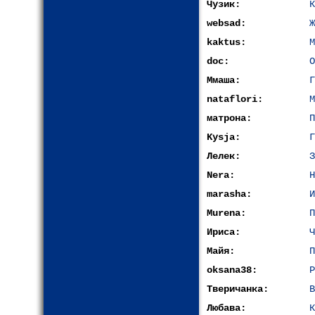
Чузик:
К
websad:
Ж
kaktus:
М
doc:
О
Ммаша:
Г
nataflori:
М
матрона:
П
Kysja:
Г
Лелек:
З
Nera:
Н
marasha:
И
Murena:
П
Ириса:
Ч
Майя:
П
oksana38:
Р
Тверичанка:
В
Любава:
К