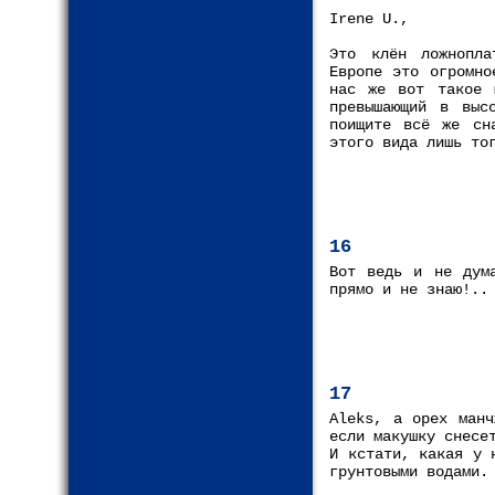
Irene U.,
Это клён ложнопла
Европе это огромно
нас же вот такое 
превышающий в выс
поищите всё же сн
этого вида лишь то
16
Вот ведь и не дума
прямо и не знаю!..
17
Aleks, а орех манч
если макушку снесе
И кстати, какая у 
грунтовыми водами.