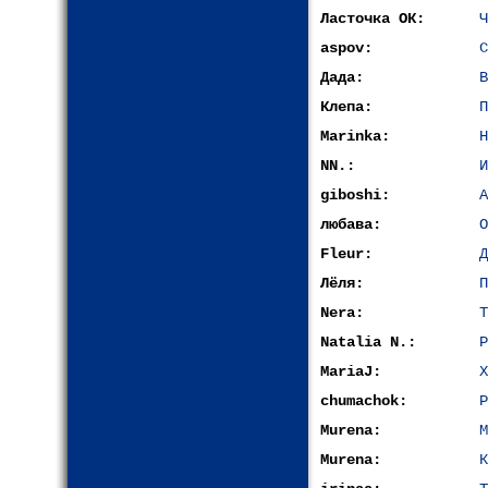
Ласточка ОК:
Ч
aspov:
С
Дада:
В
Клепа:
П
Marinka:
Н
NN.:
И
giboshi:
А
любава:
О
Fleur:
Д
Лёля:
П
Nera:
Т
Natalia N.:
Р
MariaJ:
Х
chumachok:
Р
Murena:
М
Murena:
К