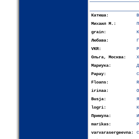
Катюша:
В
Михаил М.:
П
grain:
К
Любава:
Г
VKR:
Р
Ольга, Москва:
Х
Мариука:
Д
Papay:
С
Floans:
R
irinaa:
О
Busja:
Я
logri:
К
Примула:
И
marikas:
Р
varvarasergeevna:
С