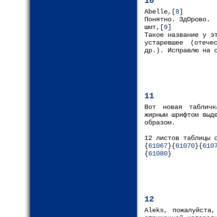
10
Abelle,[
8
]
Понятно. ЗдОрово.
шмт,[
9
]
Такое название у э
устаревшее (отече
др.). Исправлю на 
11
Вот новая табличк
жирным шрифтом выд
образом.
12 листов таблицы 
{
61067
}{
61070
}{
610
{
61080
}
12
Aleks, пожалуйста,