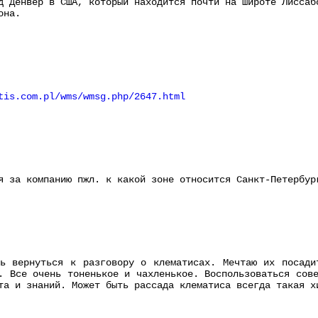
д Денвер в США, который находится почти на широте Лиссаб
она.
tis.com.pl/wms/wmsg.php/2647.html
я за компанию пжл. к какой зоне относится Санкт-Петербур
сь вернуться к разговору о клематисах. Мечтаю их посади
. Все очень тоненькое и чахленькое. Воспользоваться сов
та и знаний. Может быть рассада клематиса всегда такая х