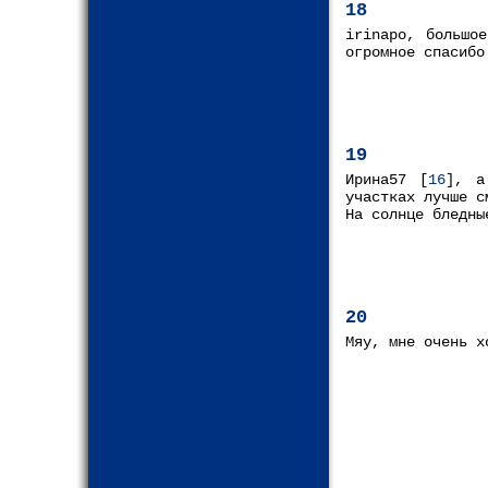
18
irinapo, большо
огромное спасибо
19
Ирина57 [
16
], а
участках лучше с
На солнце бледны
20
Мяу, мне очень х