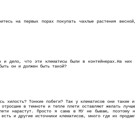
оитесь на первых порах покупать чахлые растения весной
о и дело, что эти клематисы были в контейнерах.На них
быть он и должен быть такой?
сь хилость? Тонкие побеги? Так у клематисов они такие и
 отросшие в темноте и тепле плети оставляют желать лучш
лети нарастут. Просто я сама в МУ не бываю, поэтому н
 есть и другие источники клематисов, много где их продаю