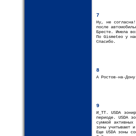
7
Ну, не согласна!
после автомобиль
Бресте. Имела во
По Gismeteo у на
Спасибо.
8
А Ростов-на-Дону
9
И_ТТ. USDA зонир
периоде. USDA зо
суммой активных
зоны учитывают и
Еще USDA зоны со