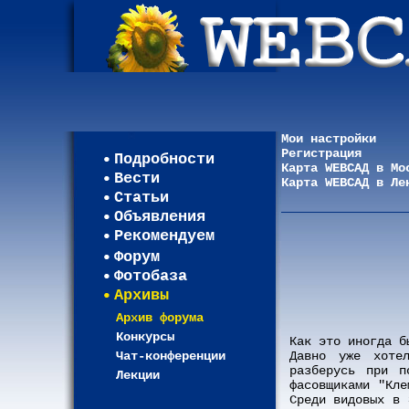
Мои настройки
Регистрация
Подробности
Карта WEBСАД в Мо
Вести
Карта WEBСАД в Ле
Статьи
Объявления
Рекомендуем
Форум
Фотобаза
Архивы
Архив форума
Конкурсы
Как это иногда б
Чат-конференции
Давно уже хотел
разберусь при п
Лекции
фасовщиками "Кле
Среди видовых в 