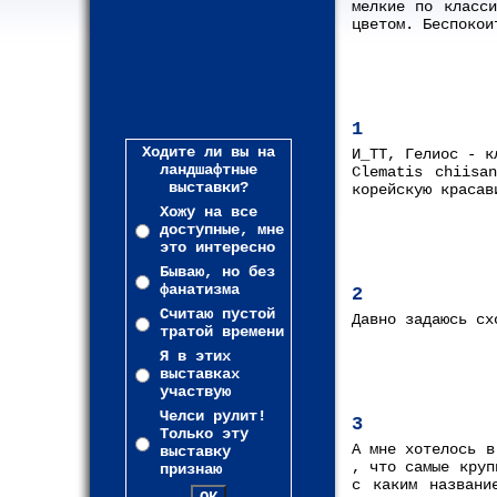
мелкие по класс
цветом. Беспокои
1
Ходите ли вы на
И_ТТ, Гелиос - к
ландшафтные
Clematis chiisa
выставки?
корейскую красав
Хожу на все
доступные, мне
это интересно
Бываю, но без
фанатизма
2
Считаю пустой
Давно задаюсь сх
тратой времени
Я в этих
выставках
участвую
Челси рулит!
3
Только эту
А мне хотелось в
выставку
, что самые круп
признаю
с каким названи