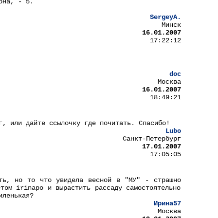
она, - 5.
SergeyA.
Минск
16.01.2007
17:22:12
doc
Москва
16.01.2007
18:49:21
г, или дайте ссылочку где почитать. Спасибо!
Lubo
Санкт-Петербург
17.01.2007
17:05:05
ть, но то что увидела весной в "МУ" - страшно
етом irinapo и вырастить рассаду самостоятельно
иленькая?
Ирина57
Москва