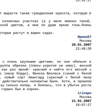
15:32:27
т вырасти такая грандиозная красота, которую я
 солнечных участках (а у меня именно такой,
аской цветов, а мне по душе яркие тона.Очень
оторые растут в ваших садах.
Ирина57
Москва
20.01.2007
21:46:26
т с очень крупными цветами, но они обильно и
руппа обрезки (плюсы укрытия на зиму), весной
 как раз яркий- красный и найти его весной с
с (махр бордо), Веноза Виоласа (синий с белой
), новый сорт Авангард (красный с белой махр
у действительно хиловатые были. Хотя, в прошлом
азу сильно попер, я боялась, что в убыток роста
 горшок был в корнях.
irinapo
Москва
21.01.2007
16:07:27