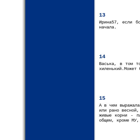
13
Ирина57, если б
начала.
14
Васька, в том т
хиленький.Может 
15
А в чем выражала
или рано весной,
живые корни - п
общем, кроме МУ,