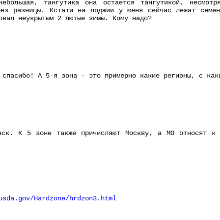
небольшая, тангутика она остается тангутикой, несмот
без разницы. Кстати на лоджии у меня сейчас лежат семен
овал неукрытым 2 лютые зимы. Кому надо?
 спасибо! А 5-я зона - это примерно какие регионы, с как
нск. К 5 зоне также причисляют Москву, а МО относят к
usda.gov/Hardzone/hrdzon3.html