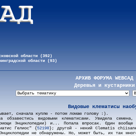
сковской области (392)
нинградской области (93)
АРХИВ ФОРУМА WEBСАД
Деревья и кустарники
Видовые клематисы наоб
ывает, сначала куплю - потом ломаю голову :).
а обзавестись видовыми клематисами. Увидела семена,
омощи Энциклопедии) и... Попала впросак. Один вообще 
матис Гелиос" {
52198
}; другой - некий Clematis chiisan
Энциклопедии не обнаружены. Но, может быть, их так мног