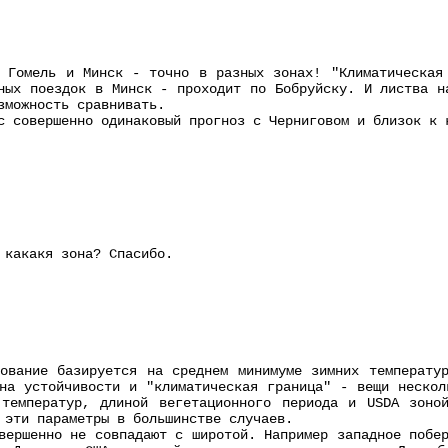
 Гомель и Минск - точно в разных зонах! "Климатическая
ных поездок в Минск - проходит по Бобруйску. И листва н
зможность сравнивать.
с совершенно одинаковый прогноз с Черниговом и близок к 
 какакя зона? Спасибо.
ование базируется на среднем минимуме зимних температу
на устойчивости и "климатическая граница" - вещи нескол
 температур, длиной вегетационного периода и USDA зоно
 эти параметры в большинстве случаев.
вершенно не совпадают с широтой. Например западное побе