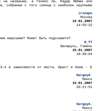
ря на название, а Гелиос ли, Радар Любви или
а, собраные с того сеянца с наиболее крупными
irinapo
Москва
15.01.2007
14:55:22
ими морозами? Может быть подскажите?
И_ТТ
Беларусь, Гомель
15.01.2007
18:39:04
 3-4 в зависимости от места. Брест и Киев - 6
SergeyA.
Минск
15.01.2007
20:21:51
SergeyA.
Минск