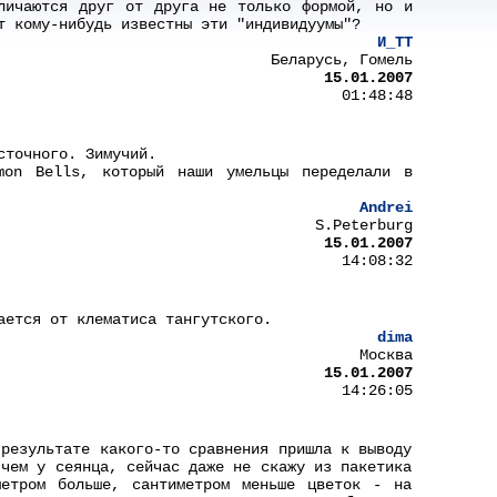
ичаются друг от друга не только формой, но и
т кому-нибудь известны эти "индивидуумы"?
И_ТТ
Беларусь, Гомель
15.01.2007
01:48:48
сточного. Зимучий.
on Bells, который наши умельцы переделали в
Andrei
S.Peterburg
15.01.2007
14:08:32
ается от клематиса тангутского.
dima
Москва
15.01.2007
14:26:05
 результате какого-то сравнения пришла к выводу
 чем у сеянца, сейчас даже не скажу из пакетика
етром больше, сантиметром меньше цветок - на