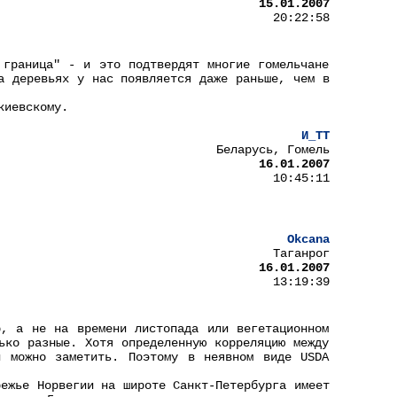
15.01.2007
20:22:58
 граница" - и это подтвердят многие гомельчане
а деревьях у нас появляется даже раньше, чем в
киевскому.
И_ТТ
Беларусь, Гомель
16.01.2007
10:45:11
Okcana
Таганрог
16.01.2007
13:19:39
р, а не на времени листопада или вегетационном
ько разные. Хотя определенную корреляцию между
й можно заметить. Поэтому в неявном виде USDA
режье Норвегии на широте Санкт-Петербурга имеет