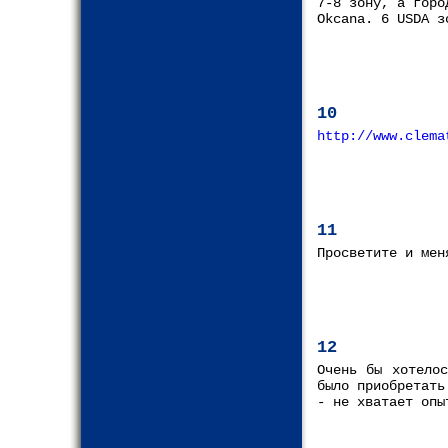
7-8 зону, а горо
Okcana. 6 USDA з
10
http://www.clema
11
Просветите и мен
12
Очень бы хотело
было приобретать
- не хватает опы