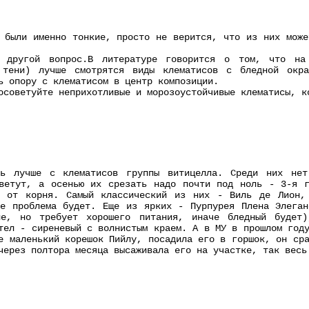
 были именно тонкие, просто не верится, что из них може
 другой вопрос.В литературе говорится о том, что на
 тени) лучше смотрятся виды клематисов с бледной окр
ь опору с клематисом в центр композиции.
осоветуйте неприхотливые и морозоустойчивые клематисы, к
ть лучше с клематисов группы витицелла. Среди них не
цветут, а осенью их срезать надо почти под ноль - 3-я г
т от корня. Самый классический из них - Виль де Лион,
не проблема будет. Еще из ярких - Пурпурея Плена Элеган
не, но требует хорошего питания, иначе бледный будет
тел - сиреневый с волнистым краем. А в МУ в прошлом год
е маленький корешок Пийлу, посадила его в горшок, он ср
через полтора месяца высаживала его на участке, так весь