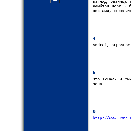
взгляд разница 
Ламбтон Парк - 
цветами, перезим
4
Andrei, огромное
5
Это Гомель и Ми
зона.
6
http://www.usna.