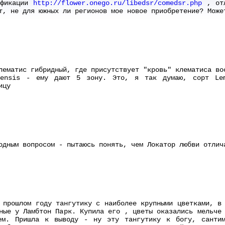
ификации
http://flower.onego.ru/libedsr/comedsr.php
, отл
т, не для южных ли регионов мое новое приобретение? Може
лематис гибридный, где присутствует "кровь" клематиса во
nensis - ему дают 5 зону. Это, я так думаю, сорт Lem
ицу
одным вопросом - пытаюсь понять, чем Локатор любви отлич
 прошлом году тангутику с наиболее крупными цветками, в
ные у Ламбтон Парк. Купила его , цветы оказались мельче
ем. Пришла к выводу - ну эту тангутику к богу, сантим