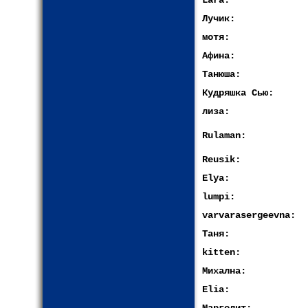
Lara:
Лучик:
мотя:
Афина:
Танюша:
Кудряшка Сью:
лиза:
Rulaman:
Reusik:
Elya:
lumpi:
varvarasergeevna:
Таня:
kitten:
Михална:
Elia: