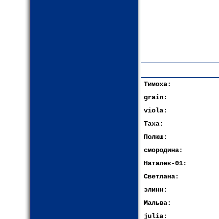
Тимоха:
grain:
viola:
Таха:
Полюш:
смородина:
Наталек-01:
Светлана:
элинн:
Мальва:
julia: