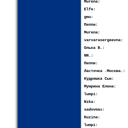
Murena:
Elfe:
gmu:
Пеппи:
Murena:
varvarasergeevna:
Олька В.:
NN.:
Пеппи:
Ласточка .Москва.:
Кудряшка Сью:
Мумрина Елена:
lumpi:
Nika:
sadovmax:
Kuzina:
lumpi: