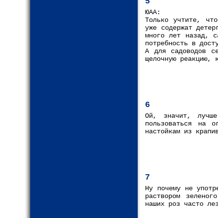
5
ЮАА:
Только учтите, что
уже содержат детер
много лет назад, с
потребность в дост
А для садоводов с
щелочную реакцию, 
6
Ой, значит, лучш
пользоваться на о
настойкам из крапи
7
Ну почему не употр
раствором зеленог
наших роз часто ле