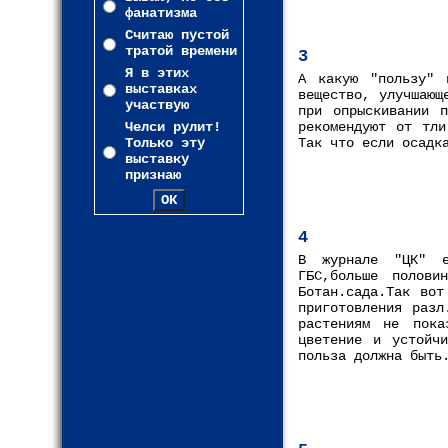
фанатизма
Считаю пустой
тратой времени
3
Я в этих
А какую "пользу" 
выставках
вещество, улучшающ
участвую
при опрыскивании 
Челси рулит!
рекомендуют от тли
Только эту
Так что если осадк
выставку
признаю
4
В журнале "ЦК" е
ГБС,больше полови
Ботан.сада.Так вот
приготовления разл
растениям не пока
цветение и устойч
польза должна быть