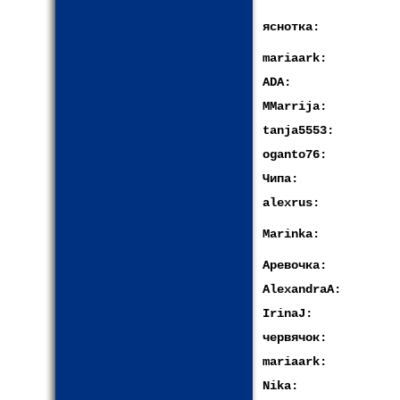
яснотка:
mariaark:
ADA:
MMarrija:
tanja5553:
oganto76:
Чипа:
alexrus:
Marinka:
Аревочка:
AlexandraA:
IrinaJ:
червячок:
mariaark:
Nika: