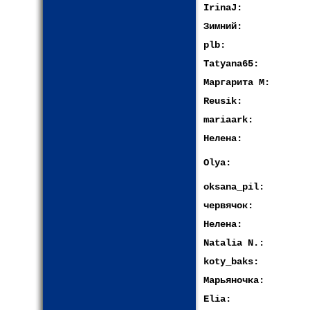
IrinaJ:
Зимний:
plb:
Tatyana65:
Маргарита М:
Reusik:
mariaark:
Нелена:
Olya:
oksana_pil:
червячок:
Нелена:
Natalia N.:
koty_baks:
Марьяночка:
Elia: