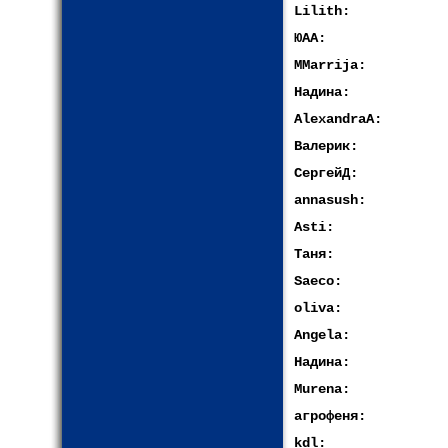
Lilith:
ЮАА:
MMarrija:
Надина:
AlexandraA:
Валерик:
СергейД:
annasush:
Asti:
Таня:
Saeco:
oliva:
Angela:
Надина:
Murena:
агрофеня:
kdl: