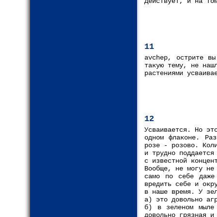
Действует, и на то
11
avchep, острите вы
такую тему, не наш
растениями усваива
12
Усваивается. Но эт
одном флаконе. Ра
розе - розово. Кол
и трудно поддается
с известной концен
Вообще, не могу не
само по себе даже
вредить себе и окр
в наше время. У зе
а) это довольно аг
б) в зеленом мыле
довольно грязная и