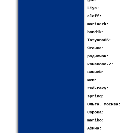
gmu:
Liya:
aleff:
mariaark:
bondik:
Tatyana65:
Ясенка:
родничок:
конаково-2:
Зимний:
МРИ:
red-rexy:
spring:
Ольга, Москва:
Сорока:
maribo:
Афина: