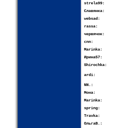
strela99:
Славянка:
websad:
rassa:
червячок:
cnn:
Marinka:
Ирина57:
Shirochka:
ardi:
NN.:
Мона:
Marinka:
spring:
Travka:
ОльгаВ.: