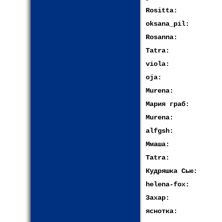
Rositta:
oksana_pil:
Rosanna:
Tatra:
viola:
oja:
Murena:
Мария граб:
Murena:
alfgsh:
Ммаша:
Tatra:
Кудряшка Сью:
helena-fox:
Захар:
яснотка: