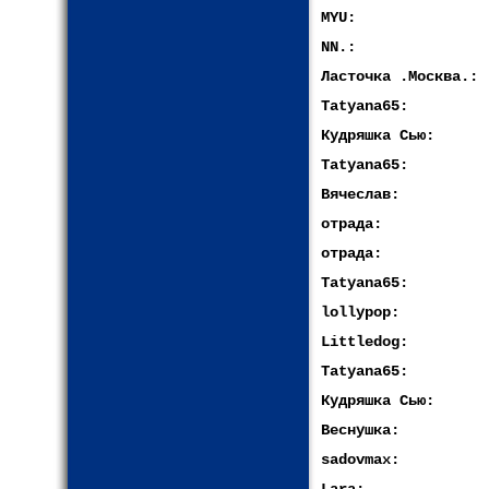
MYU:
NN.:
Ласточка .Москва.:
Tatyana65:
Кудряшка Сью:
Tatyana65:
Вячеслав:
отрада:
отрада:
Tatyana65:
lollypop:
Littledog:
Tatyana65:
Кудряшка Сью:
Веснушка:
sadovmax: