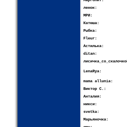
Марголит:
ленок:
МРИ:
Катюша:
Рыбка:
Fleur:
Астилька:
ditan:
лисичка_со_скалочко
LenaRya:
mama allunia:
Виктор С.:
Анталия:
никси:
svetka:
Марьяночка: