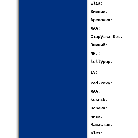
Elia:
Зимний:
Аревочка:
ЮАА:
Старушка Крю:
Зимний:
NN.:
lollypop:
IV:
red-rexy:
ЮАА:
kosmik:
Сорока:
лиза:
Машастая:
Alex: