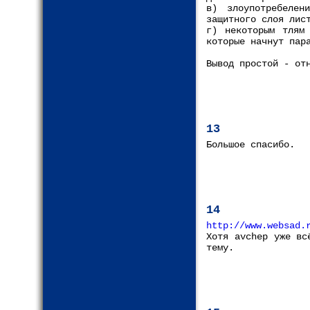
в) злоупотребелен
защитного слоя лис
г) некоторым тлям
которые начнут пар
Вывод простой - от
13
Большое спасибо.
14
http://www.websad.
Хотя avchep уже вс
тему.