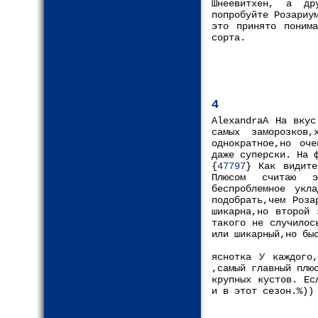
Шнеевитхен, а др
попробуйте Розариу
это принято поним
сорта.
4
AlexandraA На вкус
самых заморозко
однократное,но оч
даже суперски. На 
{
47797
} Как видите
Плюсом считаю э
беспроблемное укл
подобрать,чем Роза
шикарна,но второй 
такого не случилос
или шикарный,но бы
яснотка У каждого
,самый главный плю
крупных кустов. Ес
и в этот сезон.%))