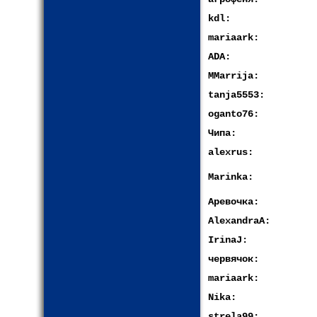
kdl:
mariaark:
ADA:
MMarrija:
tanja5553:
oganto76:
Чипа:
alexrus:
Marinka:
Аревочка:
AlexandraA:
IrinaJ:
червячок:
mariaark:
Nika:
strela99: