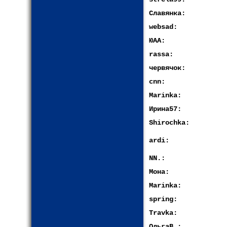
Славянка:
websad:
ЮАА:
rassa:
червячок:
cnn:
Marinka:
Ирина57:
Shirochka:
ardi:
NN.:
Мона:
Marinka:
spring:
Travka:
ОльгаВ.: