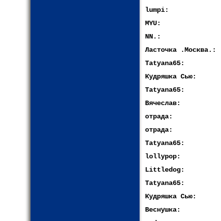
lumpi:
MYU:
NN.:
Ласточка .Москва.:
Tatyana65:
Кудряшка Сью:
Tatyana65:
Вячеслав:
отрада:
отрада:
Tatyana65:
lollypop:
Littledog:
Tatyana65:
Кудряшка Сью:
Веснушка: