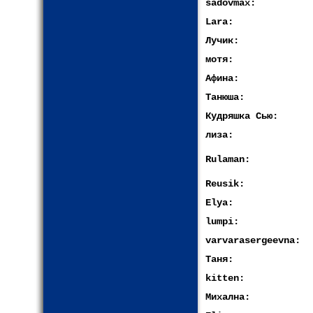
sadovmax:
Lara:
Лучик:
мотя:
Афина:
Танюша:
Кудряшка Сью:
лиза:
Rulaman:
Reusik:
Elya:
lumpi:
varvarasergeevna:
Таня:
kitten:
Михална: