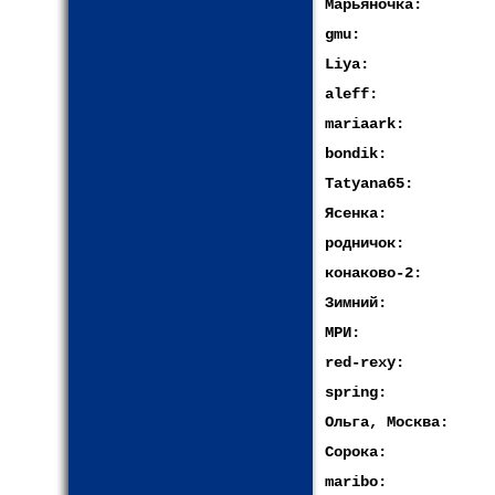
Марьяночка:
gmu:
Liya:
aleff:
mariaark:
bondik:
Tatyana65:
Ясенка:
родничок:
конаково-2:
Зимний:
МРИ:
red-rexy:
spring:
Ольга, Москва:
Сорока:
maribo: