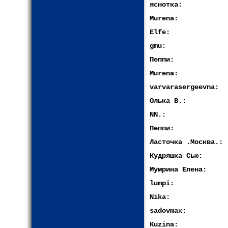
яснотка:
Murena:
Elfe:
gmu:
Пеппи:
Murena:
varvarasergeevna:
Олька В.:
NN.:
Пеппи:
Ласточка .Москва.:
Кудряшка Сью:
Мумрина Елена:
lumpi:
Nika:
sadovmax:
Kuzina: