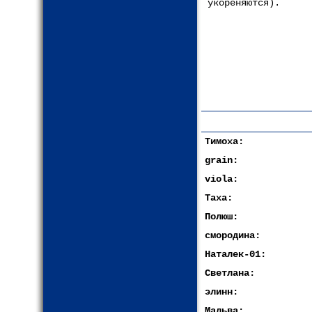
укореняются).
Тимоха:
grain:
viola:
Таха:
Полюш:
смородина:
Наталек-01:
Светлана:
элинн:
Мальва: