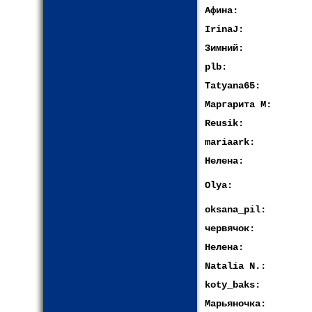
Афина:
IrinaJ:
Зимний:
plb:
Tatyana65:
Маргарита М:
Reusik:
mariaark:
Нелена:
Olya:
oksana_pil:
червячок:
Нелена:
Natalia N.:
koty_baks:
Марьяночка: