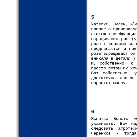
5
kater26, Люлек, Al
вопрос о приживаем
статью про Францию
выращиванию роз (у
розы ( корзины со 
предлагаются и пок
розы выращивают оп
вникала в детали )
И, собственно, к 
просто потом их хо
Вот собственно, 
достаточно долгое
нарастят массу.
6
Яснотка Болеть мо
ухаживать. Вам на
следовать агроте
черенков - тогда