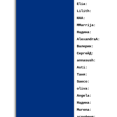
Elia:
Lilith:
ЮАА:
MMarrija:
Надина:
AlexandraA:
Валерик:
СергейД:
annasush:
Asti:
Таня:
Saeco:
oliva:
Angela:
Надина:
Murena:
агрофеня: