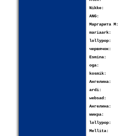
Nikke:
ANG:
Маргарита М:
mariaark:
lollypop:
червячок:
Esmina:
oga:
kosmik:
Ангелина:
ardi:
websad:
Ангелина:
микра:
lollypop:
Mellita: