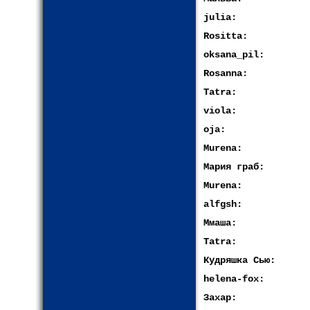
julia:
Rositta:
oksana_pil:
Rosanna:
Tatra:
viola:
oja:
Murena:
Мария граб:
Murena:
alfgsh:
Ммаша:
Tatra:
Кудряшка Сью:
helena-fox:
Захар: