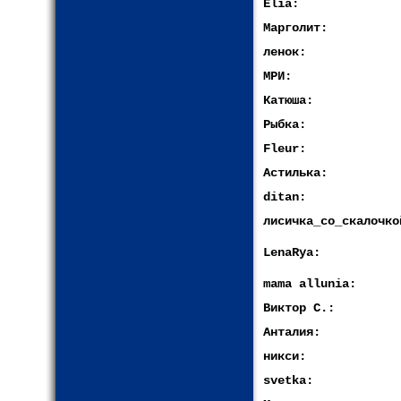
Elia:
Марголит:
ленок:
МРИ:
Катюша:
Рыбка:
Fleur:
Астилька:
ditan:
лисичка_со_скалочко
LenaRya:
mama allunia:
Виктор С.:
Анталия:
никси:
svetka: