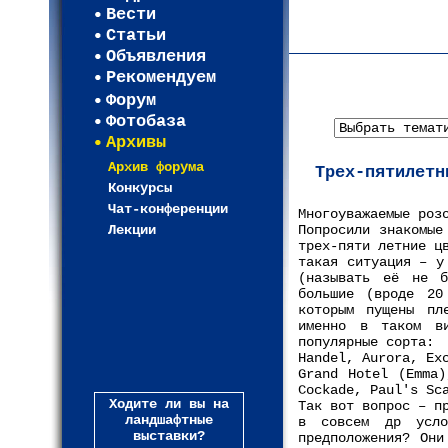
Карта WEBСАД в Моск
Вести
Карта WEBСАД в Лени
Статьи
(93)
Объявления
Рекомендуем
Форум
Фотобаза
Архивы
Архив форума
Трех-пятилетн
Конкурсы
Чат-конференции
Многоуважаемые роз
Лекции
Попросили знакомые
трех-пяти летние ц
такая ситуация – у
(называть её не б
большие (вроде 20
которым пущены пл
именно в таком в
популярные сорта:
Handel, Aurora, Ex
Grand Hotel (Emma)
Cockade, Paul's Sc
Ходите ли вы на
Так вот вопрос – п
ландшафтные
в совсем др усло
выставки?
предположения? Они