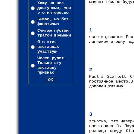
момент юбилея буду
Хожу на все
доступные, мне
это интересно
Бываю, но без
фанатизма
1
Считаю пустой
тратой времени
яснотка,сажали Pau
лапником и одну по
Я в этих
выставках
участвую
Челси рулит!
Только эту
выставку
2
признаю
Paul's Scarlett C
постоянное место.В
доволен жизнью.
3
яснотка, это навер
советовала бы Пау
разница между Cli