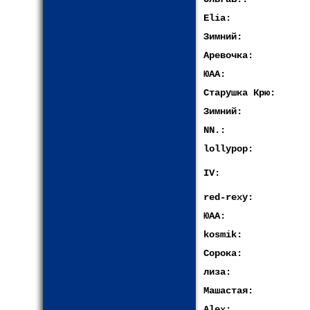
Elia:
Зимний:
Аревочка:
ЮАА:
Старушка Крю:
Зимний:
NN.:
lollypop:
IV:
red-rexy:
ЮАА:
kosmik:
Сорока:
лиза:
Машастая:
Alex: