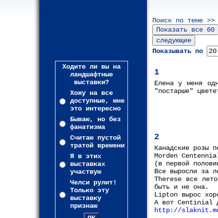
Поиск по теме >>
Показывать по
Ходите ли вы на
1
ландшафтные
выставки?
Елена у меня од
"постарше" цвете
Хожу на все
доступные, мне
это интересно
Бываю, но без
фанатизма
2
Считаю пустой
тратой времени
Канадские розы п
Morden Centennia
Я в этих
(в первой полови
выставках
Все выросли за л
участвую
Therese все лето
Челси рулит!
быть и не она.
Только эту
Lipton вырос хор
выставку
А вот Centinial 
признаю
http://slaknit.m