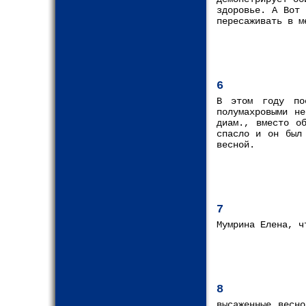
здоровье. А Вот 
пересаживать в м
6
В этом году по
полумахровыми н
диам., вместо о
спасло и он был
весной.
7
Мумрина Елена, ч
8
высаженные весн