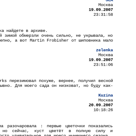
SLA
Москва
19.09.2007
23:31:58
ка найдете в архиве.
й зимой обмерзли очень сильно, не укрывала, но
лепно, а вот Martin Frobisher от шиповника мало
zelenka
Москва
19.09.2007
23:51:06
rks перезимовал похуже, вернее, получил весной
рывно. Для моего сада он низковат, но буду как-
Kuzina
Москва
20.09.2007
10:18:26
ла разочаровала : первые цветочки показались
ы), но сейчас, куст цветёт в полную силу и
осто удивительное для моего нынешнего сезона ,