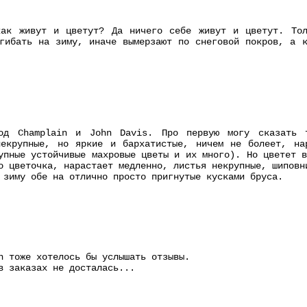
как живут и цветут? Да ничего себе живут и цветут. То
гибать на зиму, иначе вымерзают по снеговой покров, а 
од Champlain и John Davis. Про первую могу сказать т
некрупные, но яркие и бархатистые, ничем не болеет, на
упные устойчивые махровые цветы и их много). Но цветет 
о цветочка, нарастает медленно, листья некрупные, шиповн
 зиму обе на отлично просто пригнутые кусками бруса.
n тоже хотелось бы услышать отзывы.
в заказах не досталась...