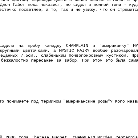
Джон Габот пока неказист, но сидел в полной тени - куд
естечко посветлее, а то, так и не увижу, что он стремитс
садила на пробу канадку CHAMPLAIN и "американку" MY
екрупными цветочками, а MYSTIC FAIRY вообще разочарова
бещанных 7,5см., слабеньким почвопокровным кустиком. Пр
 безжалостно пересажен за забор. При этом это была сама
то понимаете под термином "американские розы"? Кого назв
ой 2006 года Therese Bugnet ,CHAMPLAIN,Morden Centennia