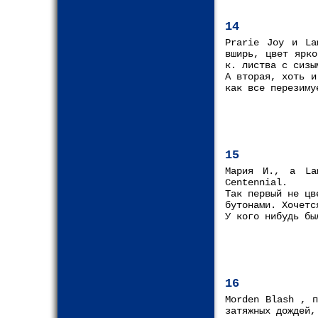
14
Prarie Joy и La
вширь, цвет ярко
к. листва с сизы
А вторая, хоть и
как все перезиму
15
Мария И., а La
Centennial.
Так первый не цв
бутонами. Хочетс
У кого нибудь бы
16
Morden Blash , п
затяжных дождей,