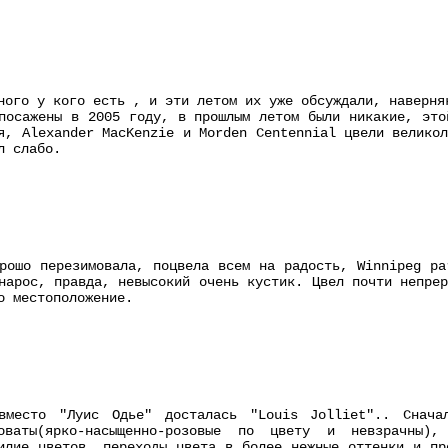
ного у кого есть , и эти летом их уже обсуждали, наверня
посажены в 2005 году, в прошлым летом были никакие, это
я, Alexander MacKenzie и Morden Centennial цвели велико
л слабо.
рошо перезимовала, поцвела всем на радость, Winnipeg pa
нарос, правда, невысокий очень кустик. Цвел почти непре
о местоположение.
вместо "Луис Одье" досталась "Louis Jolliet".. Снача
коваты(ярко-насыщенно-розовые по цвету и невзрачн
илие цветов, переходы цвета в более нежные оттенки и пр