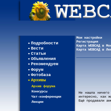
Мои настройки
Регистрация
Подробности
Карта WEBСАД в Мо
Вести
Карта WEBСАД в Ле
Статьи
Объявления
Рекомендуем
Форум
Фотобаза
Архивы
Архив форума
Конкурсы
Не нашла ничего
Чат-конференции
интересно, как ж
Ещё продавали ам
Лекции