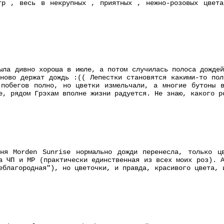
тр , весь в некрупных , приятных , нежно-розовых цвета
ыла дивно хороша в июле, а потом случилась полоса дожде
ново держат дождь :(( Лепестки становятся какими-то пол
 побегов полно, но цветки измельчали, а многие бутоны в
е, рядом Грэхам вполне жизни радуется. Не знаю, какого р
ня Morden Sunrise нормально дожди перенесла, только ц
а ЧП и МР (практически единственная из всех моих роз). 
еблагородная"), но цветочки, и правда, красивого цвета, 