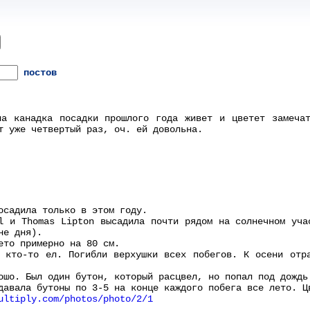
постов
на канадка посадки прошлого года живет и цветет замечат
т уже четвертый раз, оч. ей довольна.
осадила только в этом году.
l и Thomas Lipton высадила почти рядом на солнечном уча
не дня).
ето примерно на 80 см.
 кто-то ел. Погибли верхушки всех побегов. К осени отр
ошо. Был один бутон, который расцвел, но попал под дождь
давала бутоны по 3-5 на конце каждого побега все лето. Ц
ultiply.com/photos/photo/2/1