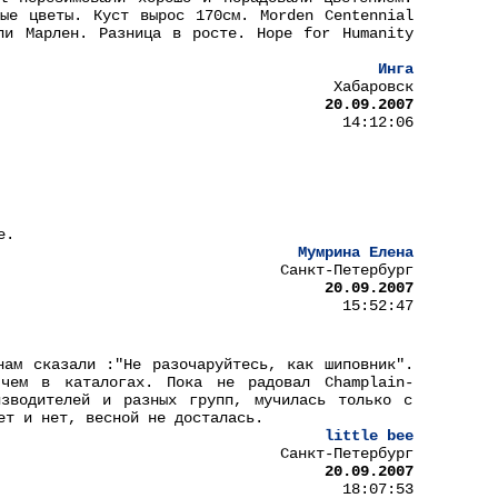
ые цветы. Куст вырос 170см. Morden Centennial
ли Марлен. Разница в росте. Hope for Humanity
Инга
Хабаровск
20.09.2007
14:12:06
e.
Мумрина Елена
Санкт-Петербург
20.09.2007
15:52:47
нам сказали :"Не разочаруйтесь, как шиповник".
чем в каталогах. Пока не радовал Champlain-
зводителей и разных групп, мучилась только с
ет и нет, весной не досталась.
little bee
Санкт-Петербург
20.09.2007
18:07:53