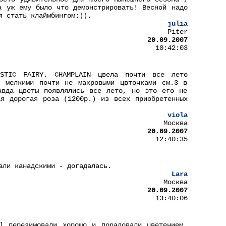
а уж ему было что демонстрировать! Весной надо
я стать клаймбингом:)).
julia
Piter
20.09.2007
10:42:03
STIC FAIRY. CHAMPLAIN цвела почти все лето
л мелкими почти не махровыми цвточками см.3 в
авда цветы появлялись все лето, но это его не
я дорогая роза (1200р.) из всех приобретенных
viola
Москва
20.09.2007
12:40:35
али канадскими - догадалась.
Lara
Москва
20.09.2007
13:40:06
l перезимовали хорошо и порадовали цветением.