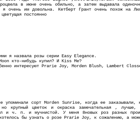
процвела в июне очень обильно, а затем выдавала одиночн
о я очень им довольна. Кетберт Грант очень похож на Ли
 цветущая постоянно
ими я назвала розы серии Easy Elegance.
Moon кто-нибудь купил? И Kiss Me?
бенно интересуют Prarie Joy, Morden Blush, Lambert Closs
е упоминали сорт Morden Sunrise, когда ее заказывали, 
 но крупный цветок и окраска замечательная , лучше, 
ел и ч. п. и мучнистой. У меня 8новых роз разных прои
хотелось бы узнать о розе Prarie Joy, к сожалению, а мож