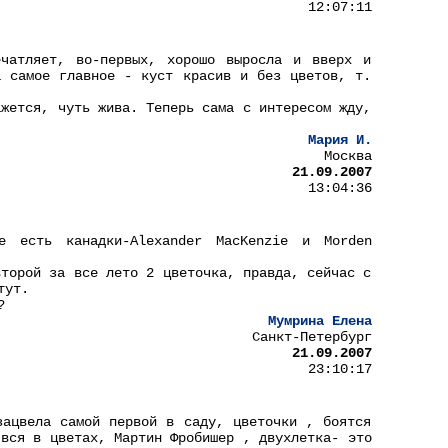
12:07:11
чатляет, во-первых, хорошо выросла и вверх и
а самое главное - куст красив и без цветов, т.
ажется, чуть жива. Теперь сама с интересом жду,
Мария И.
Москва
21.09.2007
13:04:36
 есть канадки-Alexander MacKenzie и Morden
второй за все лето 2 цветочка, правда, сейчас с
тут.
?
Мумрина Елена
Санкт-Петербург
21.09.2007
23:10:17
зацвела самой первой в саду, цветочки , боятся
 вся в цветах, Мартин Фробишер , двухлетка- это