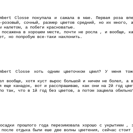
mbert Closse покупала и сажала в мае. Первая роза впе
-розовый, сочный, размер цветов средний, но их много, 
м налетом, а побеги красноватые.
 посажена в хорошем месте, почти не росла , и вообще, к
ет, но попробую все-таки наклонить.
mbert Closse хоть одним цветочком цвел? У меня тоже
ел вообще, хотя куст вырос большой и ничем не болел, а 
я еще канадок, вот и расспрашиваю, как они на 2й год цве
ло так, что в 1й год без цветов, а потом зацвела обильно
осадки прошлого года перезимовала хорошо с укрытием , 
 после отдыха были еше две волны цветения, сейчас стоит