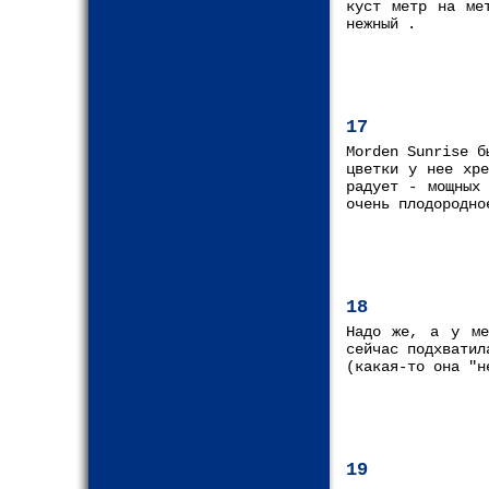
куст метр на ме
нежный .
17
Morden Sunrise б
цветки у нее хре
радует - мощных
очень плодородно
18
Надо же, а у ме
сейчас подхватил
(какая-то она "н
19