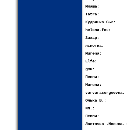
Ммаша:
Tatra:
Кудряшка Сью:
helena-fox:
Захар:
яснотка:
Murena:
Elfe:
gmu:
Пеппи:
Murena:
varvarasergeevna:
Олька В.:
NN.:
Пеппи:
Ласточка .Москва.: