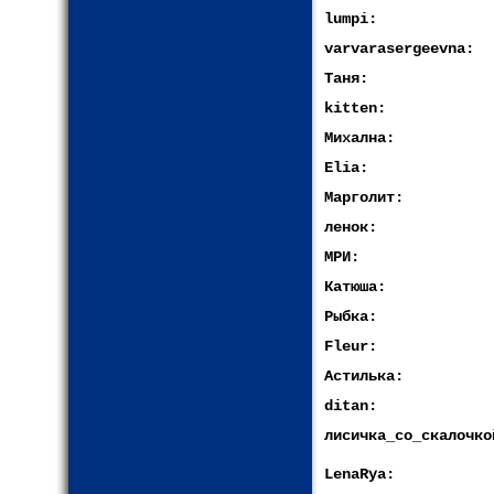
lumpi:
varvarasergeevna:
Таня:
kitten:
Михална:
Elia:
Марголит:
ленок:
МРИ:
Катюша:
Рыбка:
Fleur:
Астилька:
ditan:
лисичка_со_скалочко
LenaRya: