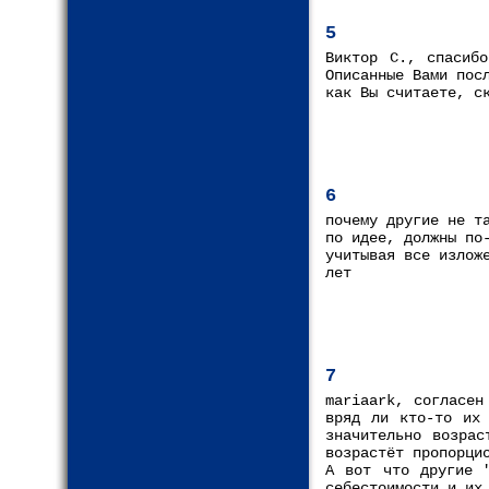
5
Виктор С., спасибо
Описанные Вами пос
как Вы считаете, с
6
почему другие не т
по идее, должны по
учитывая все излож
лет
7
mariaark, согласен
вряд ли кто-то их 
значительно возрас
возрастёт пропорци
А вот что другие 
себестоимости и их