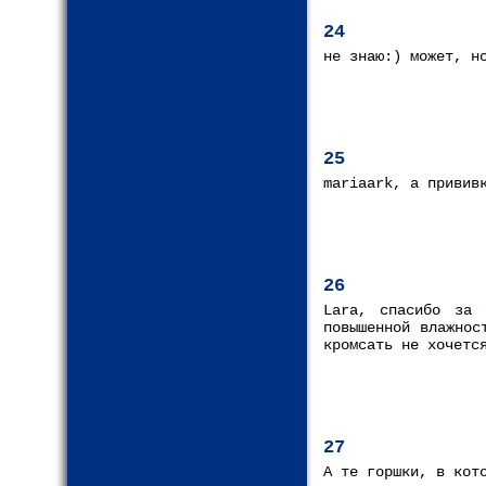
24
не знаю:) может, н
25
mariaark, а привив
26
Lara, спасибо за 
повышенной влажнос
кромсать не хочетс
27
А те горшки, в кот