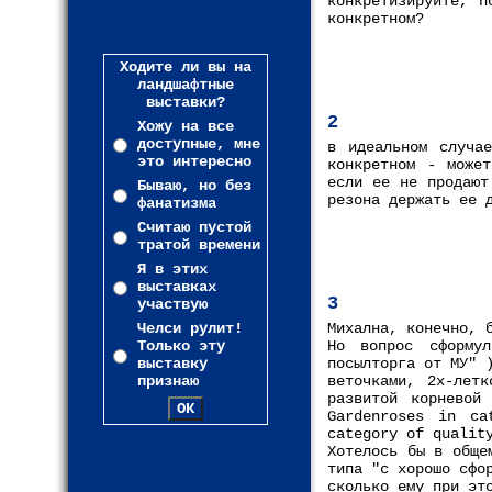
конкретизируйте, п
конкретном?
Ходите ли вы на
ландшафтные
выставки?
2
Хожу на все
доступные, мне
в идеальном случа
это интересно
конкретном - може
если ее не продают
Бываю, но без
резона держать ее 
фанатизма
Считаю пустой
тратой времени
Я в этих
выставках
3
участвую
Челси рулит!
Михална, конечно, 
Только эту
Но вопрос сформу
выставку
посылторга от МУ" 
признаю
веточками, 2х-летк
развитой корневой
Gardenroses in ca
category of qualit
Хотелось бы в обще
типа "с хорошо сфо
сколько ему при эт