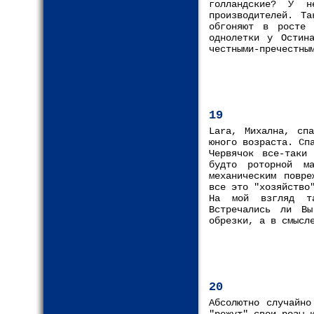
голландские? У 
производителей. Та
обгоняют в росте 
однолетки у Остин
честными-пречестны
19
Lara, Михална, сп
юного возраста. Сп
Червячок все-таки
будто роторной м
механическим повре
все это "хозяйство
На мой взгляд та
Встречались ли В
обрезки, а в смысл
20
Абсолютно случайно