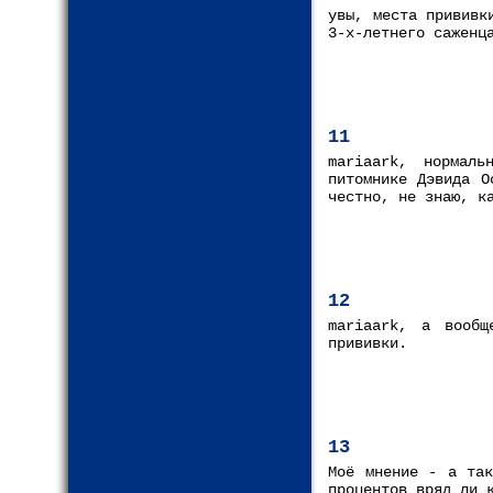
увы, места прививк
3-х-летнего саженц
11
mariaark, нормаль
питомнике Дэвида О
честно, не знаю, к
12
mariaark, а вообщ
прививки.
13
Моё мнение - а так
процентов вряд ли 