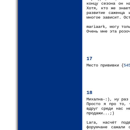
концу сезона он н
Хотя, кто же знает
развитие саженца 
многое зависит. Ос
mariaark, могу тол
Очень мне эта розо
17
Место прививки {
54
18
Михална-:), ну раз
Просто я про то, 
вдруг среди нас н
продажи...;)
Lara, насчёт под
форумчане сажали 