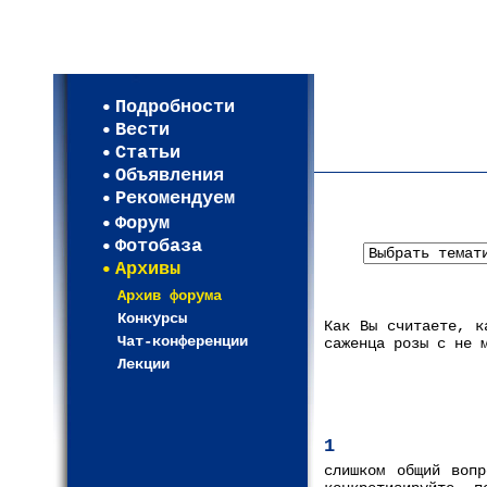
Мои настройки
Регистрация
Подробности
Карта WEBСАД в Моск
Вести
Карта WEBСАД в Лени
Статьи
(93)
Объявления
Рекомендуем
Форум
Фотобаза
Архивы
Архив форума
Конкурсы
Как Вы считаете, к
Чат-конференции
саженца розы с не 
Лекции
1
слишком общий вопр