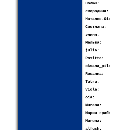
Полюш:
смородина:
Наталек-01:
Светлана:
элинн:
Мальва:
julia:
Rositta:
oksana_pil:
Rosanna:
Tatra:
viola:
oja:
Murena:
Мария граб:
Murena:
alfgsh: