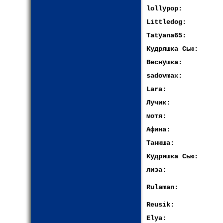
lollypop:
Littledog:
Tatyana65:
Кудряшка Сью:
Веснушка:
sadovmax:
Lara:
Лучик:
мотя:
Афина:
Танюша:
Кудряшка Сью:
лиза:
Rulaman:
Reusik:
Elya: