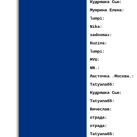
Кудряшка Сью:
Мумрина Елена:
lumpi:
Nika:
sadovmax:
Kuzina:
lumpi:
MYU:
NN.:
Ласточка .Москва.:
Tatyana65:
Кудряшка Сью:
Tatyana65:
Вячеслав:
отрада:
отрада:
Tatyana65: