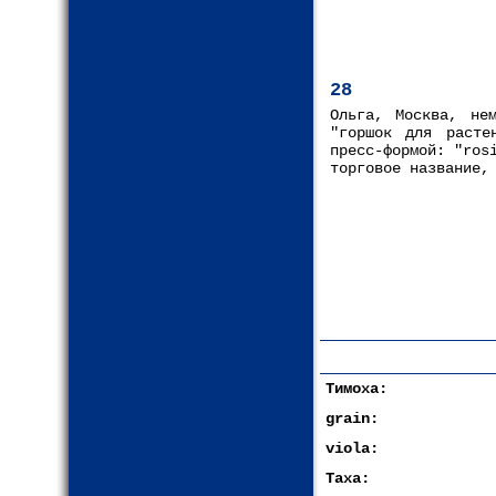
28
Ольга, Москва, не
"горшок для расте
пресс-формой: "ros
торговое название,
Тимоха:
grain:
viola:
Таха: