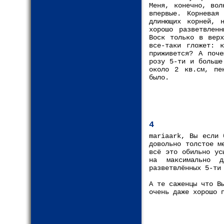
Меня, конечно, вол
впервые. Корневая
длинющих корней, 
хорошо разветвлен
Воск только в верх
все-таки гложет: 
приживется? А поче
розу 5-ти и больше
около 2 кв.см, пе
было.
4
mariaark, Вы если 
довольно толстое м
всё это обильно ус
на максимально 
разветвлённых 5-ти
А те саженцы что В
очень даже хорошо 