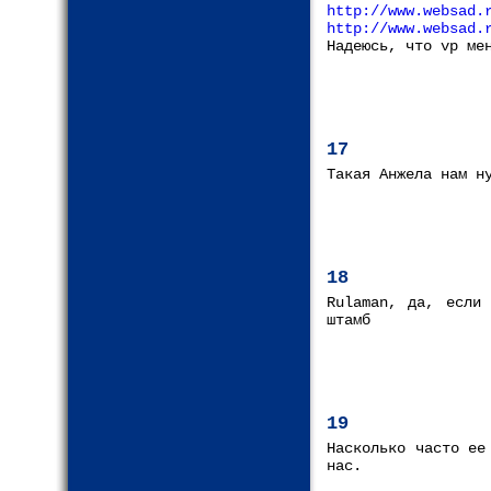
http://www.websad.
http://www.websad.
Надеюсь, что vp ме
17
Такая Анжела нам н
18
Rulaman, да, если
штамб
19
Насколько часто ее
нас.