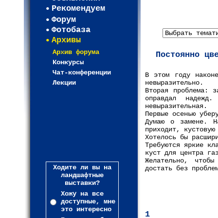
Рекомендуем
Форум
Фотобаза
Архивы
Архив форума
Постоянно цв
Конкурсы
Чат-конференции
В этом году наконе
Лекции
невыразительно.
Вторая проблема: з
оправдал надежд.
невыразительная.
Первые осенью убер
Думаю о замене. Н
приходит, кустовую
Хотелось бы расшир
Требуются яркие кл
куст для центра га
Желательно, чтобы
Ходите ли вы на
достать без пробле
ландшафтные
выставки?
Хожу на все
доступные, мне
это интересно
1