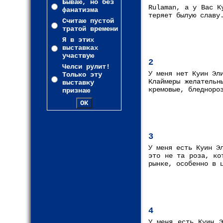
Бываю, но без
Rulaman, а у Вас К
фанатизма
теряет былую славу
Считаю пустой
тратой времени
Я в этих
выставках
участвую
2
Челси рулит!
У меня нет Куин Эл
Только эту
Клаймеры желательн
выставку
кремовые, бледноро
признаю
3
У меня есть Куин Э
это не та роза, ко
рынке, особенно в 
4
У меня есть Куин Э