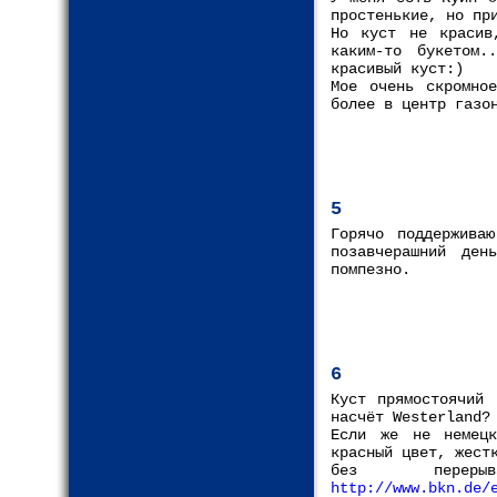
простенькие, но пр
Но куст не красив
каким-то букетом.
красивый куст:)
Мое очень скромно
более в центр газо
5
Горячо поддержива
позавчерашний ден
помпезно.
6
Куст прямостоячий 
насчёт Westerland?
Если же не немецк
красный цвет, жест
без перер
http://www.bkn.de/