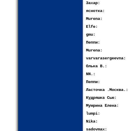
Захар:
яснотка:
Murena:
Elfe:
gmu:
Пеппи:
Murena:
varvarasergeevna:
Олька В.:
NN.:
Пеппи:
Ласточка .Москва.:
Кудряшка Сью:
Мумрина Елена:
lumpi:
Nika:
sadovmax: