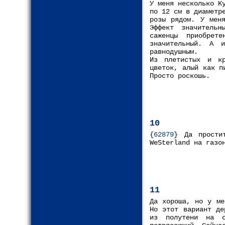
У меня несколько К
по 12 см в диаметр
розы рядом. У мен
Эффект значительн
саженцы приобрет
значительный. А 
равнодушным.
Из плетистых и кр
цветок, алый как п
Просто роскошь.
10
{
62879
} Да прости
WeSterland на газо
11
Да хороша, но у ме
Но этот вариант де
из полутени на с