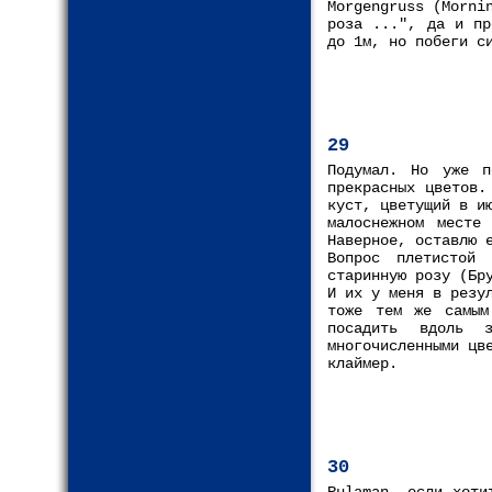
Morgengruss (Morni
роза ...", да и пр
до 1м, но побеги с
29
Подумал. Но уже п
прекрасных цветов.
куст, цветущий в и
малоснежном месте
Наверное, оставлю 
Вопрос плетистой
старинную розу (Бр
И их у меня в резу
тоже тем же самым
посадить вдоль 
многочисленными цв
клаймер.
30