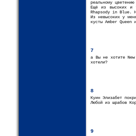
реальному цветению
Ещё из высоких и 
Rhapsody in Blue. 
Из невысоких у мен
кусты Amber Queen 
7
а Вы не хотите New
хотели?
8
Куин Элизабет покр
Любой из шрабов Ко
9