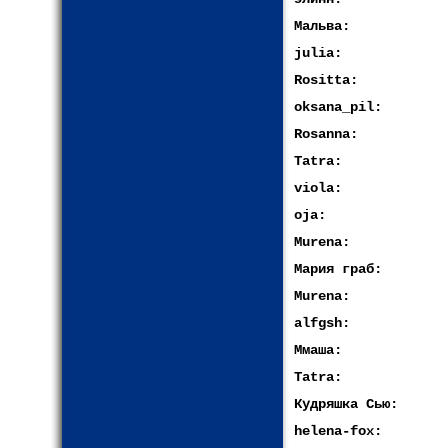
Мальва:
julia:
Rositta:
oksana_pil:
Rosanna:
Tatra:
viola:
oja:
Murena:
Мария граб:
Murena:
alfgsh:
Ммаша:
Tatra:
Кудряшка Сью:
helena-fox: