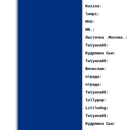
Kuzina:
lumpi:
MYU:
NN.:
Ласточка .Москва.:
Tatyana65:
Кудряшка Сью:
Tatyana65:
Вячеслав:
отрада:
отрада:
Tatyana65:
lollypop:
Littledog:
Tatyana65:
Кудряшка Сью: