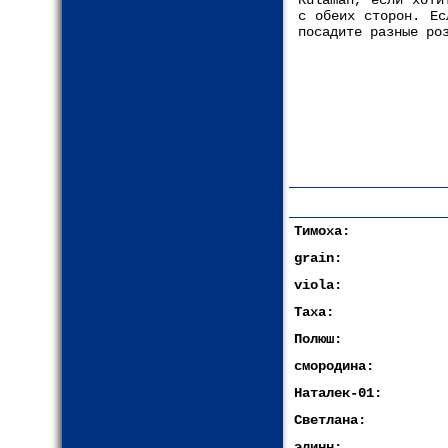
Rulaman, если хоти
с обеих сторон. Ес
посадите разные ро
Тимоха:
grain:
viola:
Таха:
Полюш:
смородина:
Наталек-01:
Светлана:
элинн: