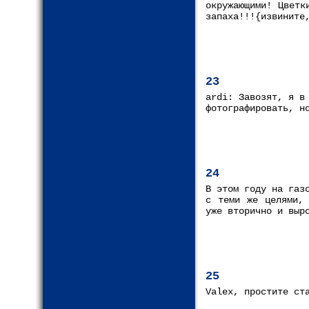
окружающими! Цветк
запаха!!!{извините
23
ardi: Завозят, я в
фотографировать, н
24
В этом году на газ
с теми же целями, 
уже вторично и выр
25
Valex, простите ст