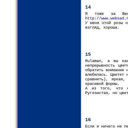
14
Я тоже за Вес
http://www.websad.
У меня этой розы н
взгляд, хороша.
15
Rulaman, а вы как
непрерывность цвет
обратить внимание 
влюбилась. Цветет 
сравнить), яркая,
красивой формы.
А из того, что е
Ругозистая, но цве
16
Если я ничего не п