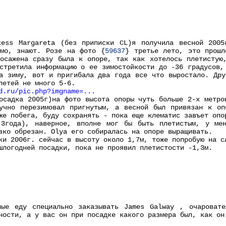
cess Margareta (без приписки CL)я получила весной 200
имо, знают. Розе на фото {
59637
} третье лето, это прошл
осажена сразу была к опоре, так как хотелось плетистую
стретила информацию о ее зимостойкости до -36 градусов,
а зиму, вот и пригибала два года все что выростало. Дру
летей не много 5-6.
d.ru/pic.php?imgname=...
осадка 2005г)на фото высота опоры чуть больше 2-х метро
лучно перезимовал пригнутым, а весной был привязан к оп
же побега, буду сохранять - пока еще клематис завъет опо
(3года), наверное, вполне мог бы быть плетистым, у ме
зко обрезан. Olya его собиралась на опоре выращивать.
ки 2006г. сейчас в высоту около 1,7м, тоже попробую на с
шлогодней посадки, пока не проявил плетистости -1,3м.
ные еду специально заказывать James Galway , очароват
ности, а у вас он при посадке какого размера был, как он