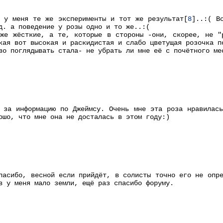
 у меня те же эксперименты и тот же результат[
8
]..:( В
д. а поведение у розы одно и то же..:(
же жёсткие, а те, которые в стороны -они, скорее, не "
кая вот высокая и раскидистая и слабо цветущая розочка п
во поглядывать стала- не убрать ли мне её с почётного ме
 за информацию по Джеймсу. Очень мне эта роза нравилас
ошо, что мне она не досталась в этом году:)
пасибо, весной если прийдёт, в солисты точно его не опр
в у меня мало земли, ещё раз спасибо форуму.