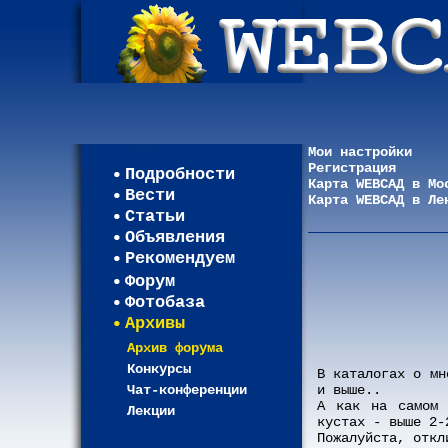
Мои настройки
Регистрация
Подробности
Карта WEBСАД в Мо
Вести
Карта WEBСАД в Ле
Статьи
Объявления
Рекомендуем
Форум
Фотобаза
Архивы
Архив форума
Конкурсы
В каталогах о мн
Чат-конференции
и выше..
А как на самом 
Лекции
кустах - выше 2-
Пожалуйста, откл