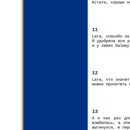
Кстати, хорошо п
11
Lara, спасибо за
Я удобряла все р
и у James Galway
12
Lara, что значит
можно прочитвть 
13
А я как раз для
влюбилась, в оп
вытянулся, в пер