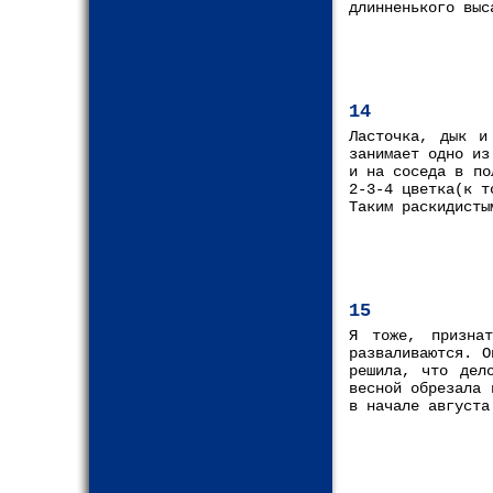
длинненького выс
14
Ласточка, дык и
занимает одно из
и на соседа в по
2-3-4 цветка(к т
Таким раскидисты
15
Я тоже, признат
разваливаются. 
решила, что дел
весной обрезала 
в начале августа