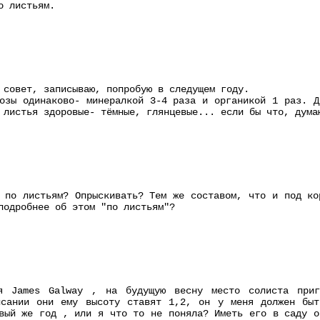
о листьям.
 совет, записываю, попробую в следущем году.
озы одинаково- минералкой 3-4 раза и органикой 1 раз. Д
 листья здоровые- тёмные, глянцевые... если бы что, дума
 по листьям? Опрыскивать? Тем же составом, что и под ко
подробнее об этом "по листьям"?
 James Galway , на будущую весну место солиста приг
исании они ему высоту ставят 1,2, он у меня должен бы
вый же год , или я что то не поняла? Иметь его в саду о