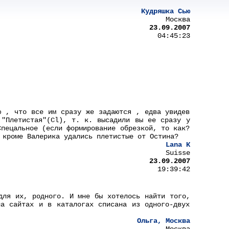
Кудряшка Сью
Москва
23.09.2007
04:45:23
ю , что все им сразу же задаются , едва увидев
 "Плетистая"(Cl), т. к. высадили вы ее сразу у
Спецальное (если формирование обрезкой, то как?
 кроме Валерика удались плетистые от Остина?
Lana К
Suisse
23.09.2007
19:39:42
для их, родного. И мне бы хотелось найти того,
а сайтах и в каталогах списана из одного-двух
Ольга, Москва