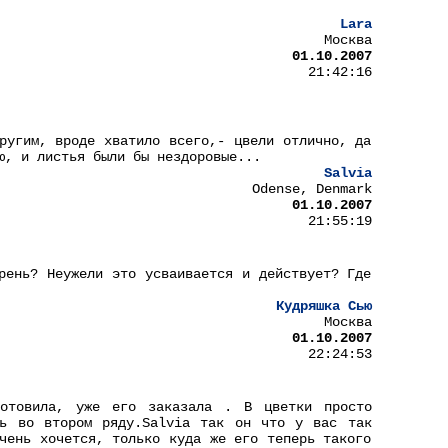
Lara
Москва
01.10.2007
21:42:16
ругим, вроде хватило всего,- цвели отлично, да
ю, и листья были бы нездоровые...
Salvia
Odense, Denmark
01.10.2007
21:55:19
рень? Неужели это усваивается и действует? Где
Кудряшка Сью
Москва
01.10.2007
22:24:53
отовила, уже его заказала . В цветки просто
ть во втором ряду.Salvia так он что у вас так
чень хочется, только куда же его теперь такого