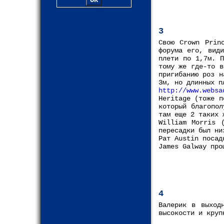
3
Свою Crown Prin
форума его, вид
плети по 1,7м. П
тому же где-то в
пригибанию роз н
3м, но длинных п
http://www.websa
Heritage (тоже п
который благопо
там еще 2 таких 
William Morris 
пересадки был ни
Рат Austin посад
James Galway про
4
Валерик в выход
высокости и круп