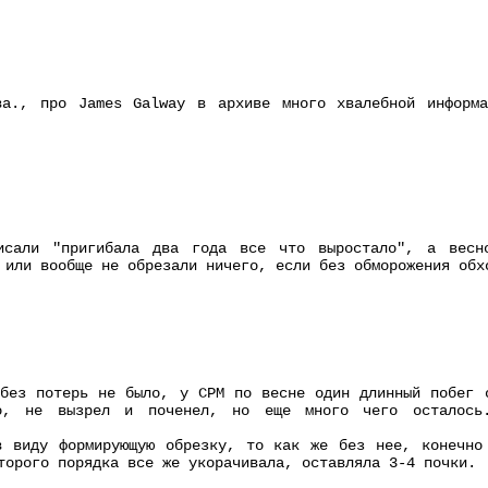
ва., про James Galway в архиве много хвалебной информ
исали "пригибала два года все что выростало", а весн
 или вообще не обрезали ничего, если без обморожения обх
без потерь не было, у CPM по весне один длинный побег 
мо, не вызрел и поченел, но еще много чего осталось
в виду формирующую обрезку, то как же без нее, конечно
торого порядка все же укорачивала, оставляла 3-4 почки.