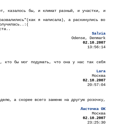
от, казалось бы, и климат разный, и участки, и
развалились"(как я написала), а раскинулись во
олучилась..:(
ста..
Salvia
Odense, Denmark
02.10.2007
13:56:14
ь, кто бы мог подумать, что она у нас так себя
Lara
Москва
02.10.2007
20:57:04
еделю, а скорее всего заменю на другую розочку,
Ласточка ОК
Москва
02.10.2007
23:25:30