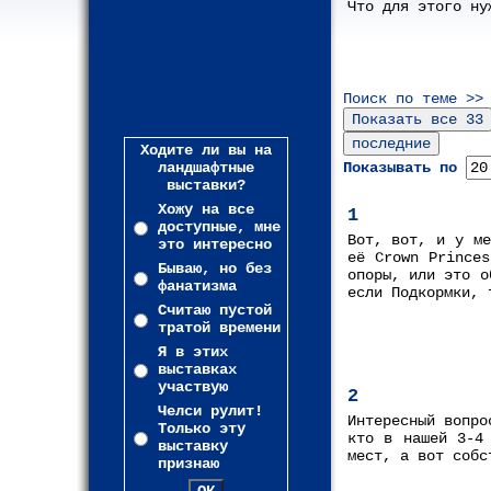
Что для этого ну
Поиск по теме >>
Ходите ли вы на
ландшафтные
Показывать по
выставки?
Хожу на все
1
доступные, мне
Вот, вот, и у ме
это интересно
её Crown Princes
Бываю, но без
опоры, или это о
фанатизма
если Подкормки, 
Считаю пустой
тратой времени
Я в этих
выставках
участвую
2
Челси рулит!
Интересный вопро
Только эту
кто в нашей 3-4
выставку
мест, а вот собс
признаю