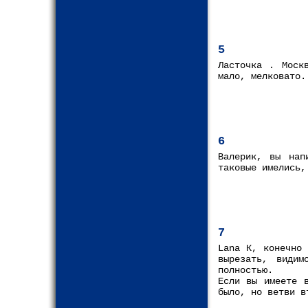
5
Ласточка . Моск
мало, мелковато.
6
Валерик, вы нап
таковые имелись,
7
Lana К, конечно 
вырезать, види
полностью.
Если вы имеете 
было, но ветви в