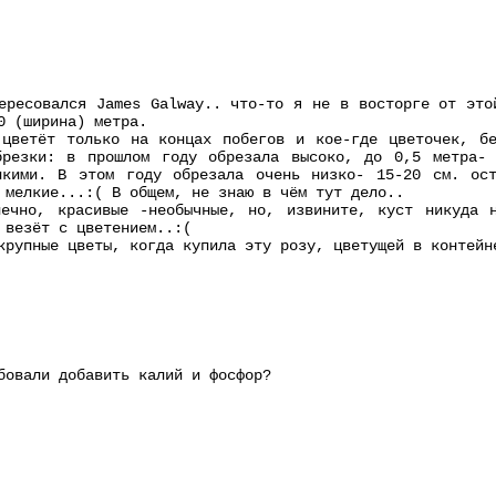
ересовался James Galway.. что-то я не в восторге от это
0 (ширина) метра.
 цветёт только на концах побегов и кое-где цветочек, бе
брезки: в прошлом году обрезала высоко, до 0,5 метра-
лкими. В этом году обрезала очень низко- 15-20 см. ос
 мелкие...:( В общем, не знаю в чём тут дело..
нечно, красивые -необычные, но, извините, куст никуда н
 везёт с цветением..:(
крупные цветы, когда купила эту розу, цветущей в контейн
бовали добавить калий и фосфор?