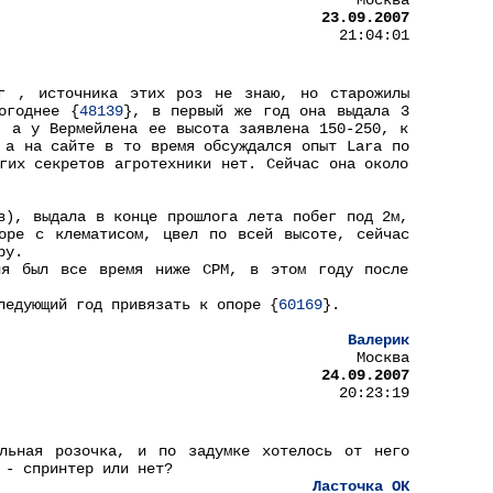
Москва
23.09.2007
21:04:01
5г , источника этих роз не знаю, но старожилы
огоднее {
48139
}, в первый же год она выдала 3
, а у Вермейлена ее высота заявлена 150-250, к
 а на сайте в то время обсуждался опыт Lara по
гих секретов агротехники нет. Сейчас она около
в), выдала в конце прошлога лета побег под 2м,
оре с клематисом, цвел по всей высоте, сейчас
ру.
ня был все время ниже CPM, в этом году после
ледующий год привязать к опоре {
60169
}.
Валерик
Москва
24.09.2007
20:23:19
ельная розочка, и по задумке хотелось от него
 - спринтер или нет?
Ласточка ОК