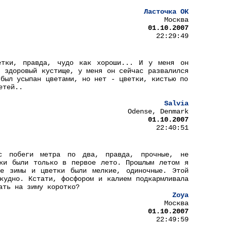
Ласточка ОК
Москва
01.10.2007
22:29:49
етки, правда, чудо как хороши... И у меня он
, здоровый кустище, у меня он сейчас развалился
 был усыпан цветами, но нет - цветки, кистью по
етей..
Salvia
Odense, Denmark
01.10.2007
22:40:51
ас побеги метра по два, правда, прочные, не
ки были только в первое лето. Прошлым летом я
ле зимы и цветки были мелкие, одиночные. Этой
кудно. Кстати, фосфором и калием подкармливала
ать на зиму коротко?
Zoya
Москва
01.10.2007
22:49:59