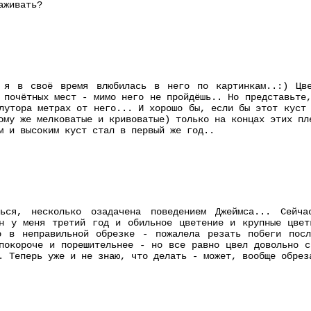
аживать?
 я в своё время влюбилась в него по картинкам..:) Цв
 почётных мест - мимо него не пройдёшь.. Но представьте
лутора метрах от него... И хорошо бы, если бы этот куст
ому же мелковатые и кривоватые) только на концах этих пл
м и высоким куст стал в первый же год..
ься, несколько озадачена поведением Джеймса... Сейч
Он у меня третий год и обильное цветение и крупные цвет
о в неправильной обрезке - пожалела резать побеги пос
покороче и порешительнее - но все равно цвел довольно с
. Теперь уже и не знаю, что делать - может, вообще обрез