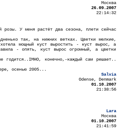
Москва
26.09.2007
22:14:32
й розы. У меня растёт два сезона, плети сейчас
дненько так, на нижних ветках. Цветки мелкие,
 хотела мощный куст выростить - куст вырос, а
тавила - опять, куст вырос огромный, а цветки
е годится..IMHO, конечно,-каждый сам решает..
ере, осенью 2005...
Salvia
Odense, Denmark
01.10.2007
21:38:56
Lara
Москва
01.10.2007
21:41:59