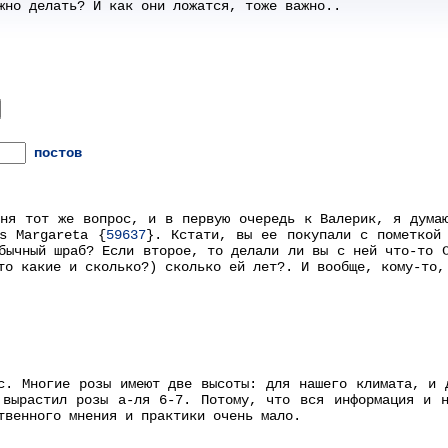
жно делать? И как они ложатся, тоже важно..
постов
ня тот же вопрос, и в первую очередь к Валерик, я дума
s Margareta {
59637
}. Кстати, вы ее покупали с пометкой
бычный шраб? Если второе, то делали ли вы с ней что-то 
то какие и сколько?) сколько ей лет?. И вообще, кому-то,
с. Многие розы имеют две высоты: для нашего климата, и 
 вырастил розы а-ля 6-7. Потому, что вся информация и н
твенного мнения и практики очень мало.