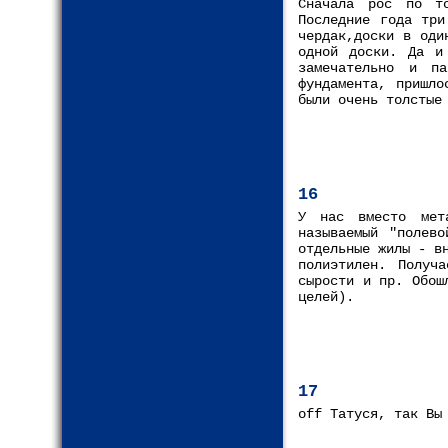
Сначала рос по т
Последние года три
чердак,доски в оди
одной доски. Да и
замечательно и п
фундамента, пришло
были очень толстые
16
У нас вместо мета
называемый "полев
отдельные жилы - в
полиэтилен. Получ
сырости и пр. Обош
целей).
17
off Татуся, так Вы