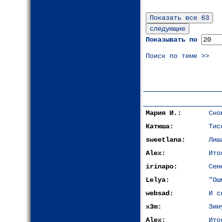
Показывать по
Поиск по теме >>
Мария И.:
Сно
Катюша:
Тис
sweetlana:
Лиш
Alex:
Ито
irinapo:
Сем
Lelya:
"Ош
websad:
И с
x3m:
Зим
Alex:
Ито