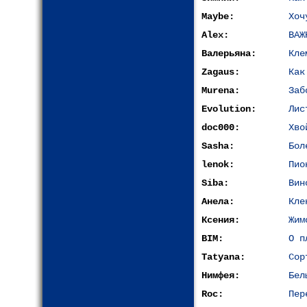
Maybe:
Хоч
Alex:
ВАЖ
Валерьяна:
Кле
Zagaus:
Как
Murena:
Заб
Evolution:
Лис
doc000:
Хво
Sasha:
Бол
lenok:
Пио
Siba:
Вин
Анела:
Кле
Ксения:
Жим
BIM:
О п
Tatyana:
Сор
Нимфея:
Бел
Roc:
Пер