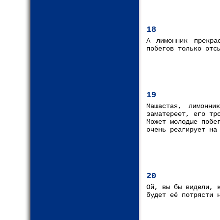
18
А лимонник прекра
побегов только отс
19
Машастая, лимонн
заматереет, его тр
Может молодые побе
очень реагирует на
20
Ой, вы бы видели, 
будет её потрясти 