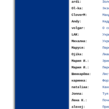
ardi:
Зол
Ol-ka:
Экз
CloverM:
Ман
Andy:
Кед
volgar:
О с
LAK:
Укр
Михална:
Укр
Маруся:
Пер
Ojika:
Лиа
Мария И.:
Эри
Мария И.:
Пер
Шинкарёва:
Лис
каринка:
Фор
nataliaa:
Как
Jonna:
Туя
Лена К.:
Поч
alexej:
При