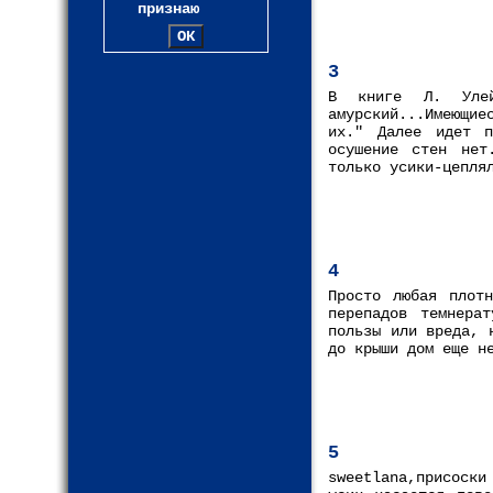
признаю
3
В книге Л. Улейс
амурский...Имеющие
их." Далее идет п
осушение стен нет
только усики-цепля
4
Просто любая плот
перепадов темнера
пользы или вреда, 
до крыши дом еще н
5
sweetlana,присоски