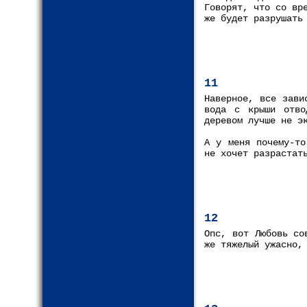
Говорят, что со вр
же будет разрушать
11
Наверное, все зави
вода с крыши отво
деревом лучше не э
А у меня почему-то
не хочет разрастат
12
Опс, вот Любовь со
же тяжелый ужасно,