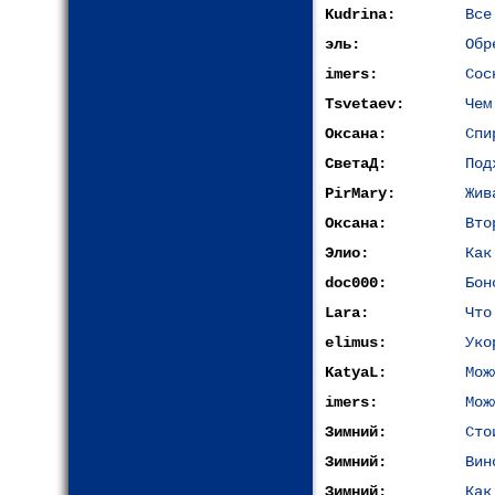
Kudrina:
Все
эль:
Обр
imers:
Сос
Tsvetaev:
Чем
Оксана:
Спи
СветаД:
Под
PirMary:
Жив
Оксана:
Вто
Элиo:
Как
doc000:
Бон
Lara:
Что
elimus:
Уко
KatyaL:
Мож
imers:
Мож
Зимний:
Сто
Зимний:
Вин
Зимний:
Как