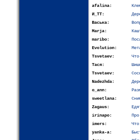
afalina:
Кле
И_ТТ:
Дер
Васька:
Воп
Marja:
Каш
maribo:
Пос
Evolution:
Мет
Tsvetaev:
Что
Тася:
Шиш
Tsvetaev:
Сос
Nadezhda:
Дер
o_ann:
Раз
sweetlana:
Сни
Zagaus:
Едя
irinapo:
Про
imers:
Что
yanka-a:
Быс