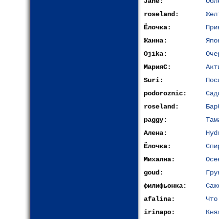
Jane:
Обл
roseland:
Жел
Ёлочка:
При
Жанна:
Япо
Ojika:
Оче
МарияС:
Акт
Suri:
Пос
podoroznic:
Сад
roseland:
Бар
paggy:
Там
Алена:
Hyd
Ёлочка:
Спи
Михална:
Осе
goud:
Гру
филифьонка:
Саж
afalina:
Что
irinapo:
Кня