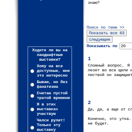
знаю?
Поиск по теме >>
Показывать по
Ходите ли вы на
ландшафтные
1
выставки?
Сложный вопрос. Я
Хожу на все
лезет во все щели 
доступные, мне
листвой он защищае
это интересно
Бываю, но без
фанатизма
Считаю пустой
тратой времени
2
Я в этих
выставках
Да, да, а еще от с
участвую
Конечно, это утка.
Челси рулит!
не будет.
Только эту
выставку