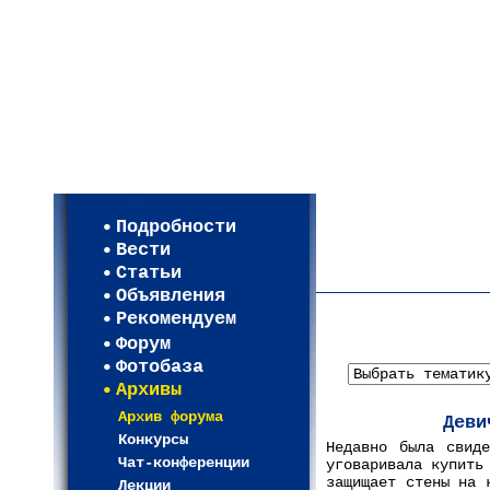
Мои настройки
Регистрация
Подробности
Карта WEBСАД в Моск
Вести
Карта WEBСАД в Лени
Статьи
(93)
Объявления
Рекомендуем
Форум
Фотобаза
Архивы
Архив форума
Деви
Конкурсы
Недавно была свиде
Чат-конференции
уговаривала купить
защищает стены на 
Лекции