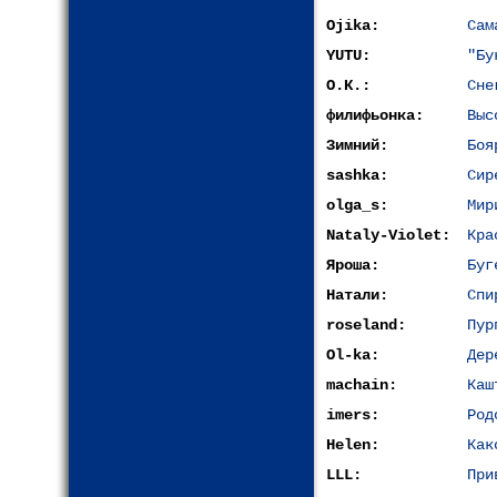
Ojika:
Сам
YUTU:
"Бу
О.К.:
Сне
филифьонка:
Выс
Зимний:
Боя
sashka:
Сир
olga_s:
Мир
Nataly-Violet:
Кра
Яроша:
Буг
Натали:
Спи
roseland:
Пур
Ol-ka:
Дер
machain:
Каш
imers:
Род
Helen:
Как
LLL:
При