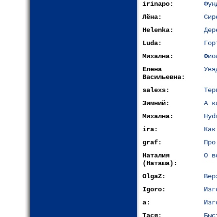
irinapo:
Фун
Лёна:
Сир
Helenka:
Дер
Luda:
Гор
Михална:
Фио
Елена
Увя
Васильевна:
salexs:
Тер
Зимний:
А к
Михална:
Hyd
ira:
Как
graf:
Про
Наталия
О в
(Наташа):
OlgaZ:
Вер
Igoro:
Изг
a:
Изг
Тася:
Быс