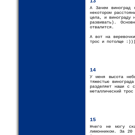
13
А Зачем виноград 
некотором расстоян
цела, и винограду 
развивать). Осно
отвалится.
А вот на веревочки
трос и потолще :))
14
У меня высота неб
тяжестью винограда
разделяет наши с с
металлический трос
15
Нчего не могу ск
лимонником. За 20