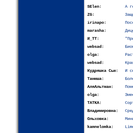
SElen:
А г
ZG:
Защ
irinapo:
Пос
marasha:
Диц
И_ТТ:
"Пр
websad:
Био
olga:
Рас
websad:
Кра
Кудряшка Сью:
И с
Танюша:
Бол
АляАльтман:
Пом
olga:
Зме
TATKA:
Сор
Владимировна:
Сре
Ольховка:
Мин
kamnelomka:
Lim