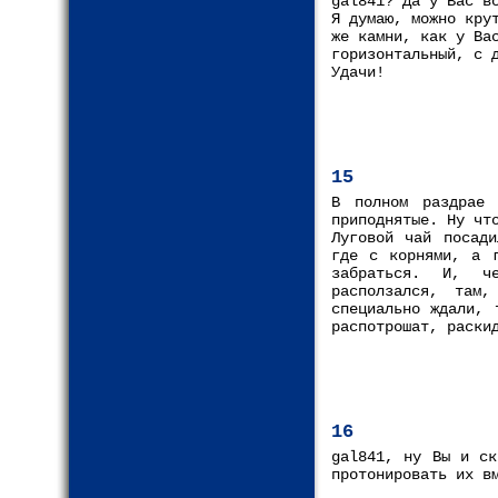
gal841? Да у Вас в
Я думаю, можно кру
же камни, как у Ва
горизонтальный, с 
Удачи!
15
В полном раздрае 
приподнятые. Ну чт
Луговой чай посади
где с корнями, а 
забраться. И, ч
расползался, там
специально ждали, 
распотрошат, раски
16
gal841, ну Вы и ск
протонировать их в