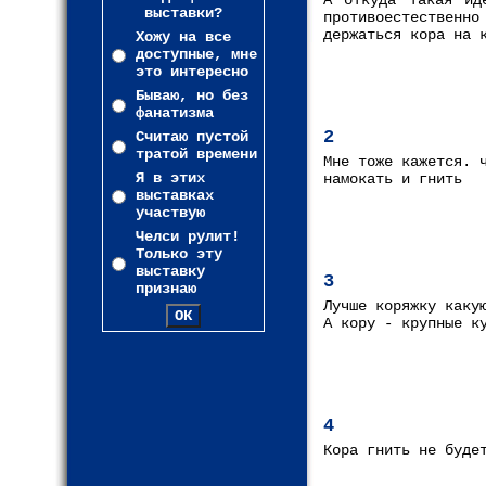
А откуда такая ид
выставки?
противоестествен
держаться кора на 
Хожу на все
доступные, мне
это интересно
Бываю, но без
фанатизма
2
Считаю пустой
тратой времени
Мне тоже кажется. 
Я в этих
намокать и гнить
выставках
участвую
Челси рулит!
Только эту
выставку
3
признаю
Лучше коряжку каку
А кору - крупные к
4
Кора гнить не буде