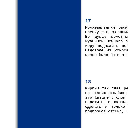
17
Можжевельники был
Плёнку с наклеенны
Вот думаю, может в
кувшинок немного в
кору подложить не
Садоводе из кокос
можно было бы и чт
18
Кирпич так глаз ре
вот таких столбико
это бывшие столбы 
наложишь. И настил
сделать и только
подпорная стенка, 