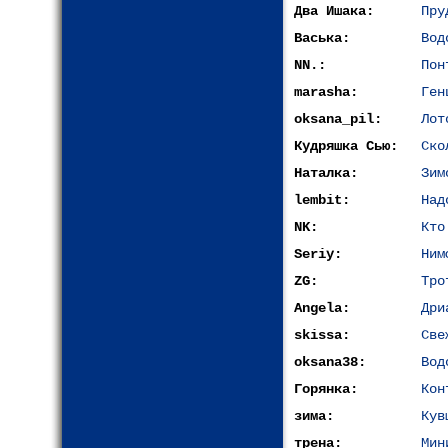
Два Ишака:
Пру
Васька:
Вод
NN.:
Пон
marasha:
Ген
oksana_pil:
Лот
Кудряшка Сью:
Ско
Наталка:
Зим
lembit:
Над
NK:
Кто
Seriy:
Ним
ZG:
Тро
Angela:
Дри
skissa:
Све
oksana38:
Вод
Горянка:
Кон
зима:
Кув
трена:
Мин