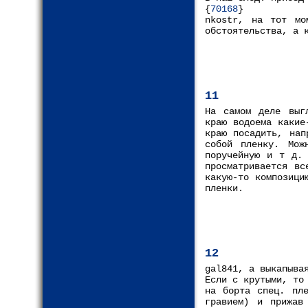
{
70168
}
nkostr, на тот мо
обстоятельства, а 
11
На самом деле выг
краю водоема какие
краю посадить, нап
собой пленку. Мож
поручейную и т д. 
просматривается вс
какую-то композици
пленки.
12
gal841, а выкапыва
Если с крутыми, то
на борта спец. пле
гравием) и прижав