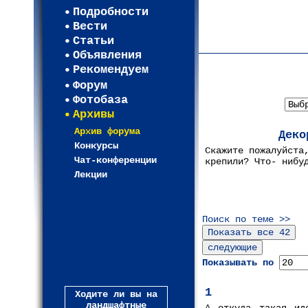
Регистрация
Подробности
Карта WEBСАД в Моск
Вести
Карта WEBСАД в Лени
Статьи
(93)
Объявления
Рекомендуем
Форум
В
Фотобаза
Архивы
Архив форума
Деко
Конкурсы
Скажите пожалуйста
Чат-конференции
крепили? Что- нибу
Лекции
Поиск по теме >>
Показывать по
1
Ходите ли вы на
ландшафтные