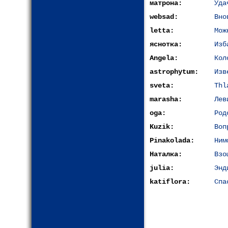
матрона:
Уда
websad:
Вно
letta:
Мож
яснотка:
Изб
Angela:
Кол
astrophytum:
Изв
sveta:
Thl
marasha:
Лев
oga:
Род
Kuzik:
Воп
Pinakolada:
Ним
Наталка:
Взо
julia:
Энд
katiflora:
Cпа