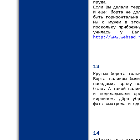
пруда.
Если Вы делали тер
И еще: борта не до
быть горизонтальна
Мы с мужем в этом
поскольку прибрежн
училась у Вал
http://www.websad.
13
Крутые берега толь
Борта валиком был
наездами, сразу в
было. А такой вали
и подкладывали ср
кирпичом, дёрн уб
фоты смотрела и сд
14