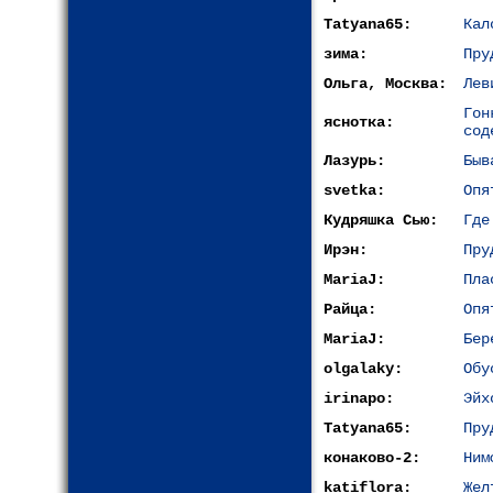
Tatyana65:
Кал
зима:
Пру
Ольга, Москва:
Лев
Го
яснотка:
сод
Лазурь:
Быв
svetka:
Опя
Кудряшка Сью:
Где
Ирэн:
Пру
MariaJ:
Пла
Райца:
Опя
MariaJ:
Бер
olgalaky:
Обу
irinapo:
Эйх
Tatyana65:
Пру
конаково-2:
Ним
katiflora:
Жел