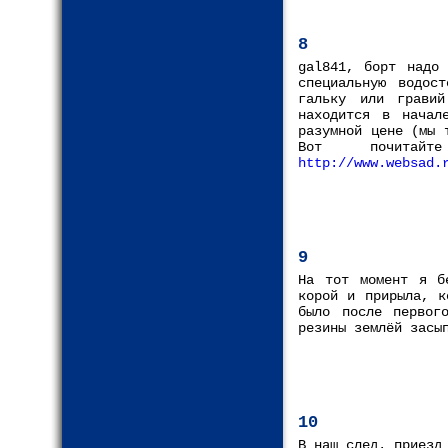
8
gal841, борт надо 
специальную водос
гальку или гравий
находится в начал
разумной цене (мы 
Вот почитай
http://www.websad.
9
На тот момент я б
корой и прирыла, к
было после первог
резины землёй засы
10
В наш след. приезд