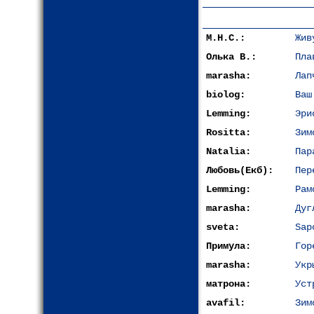
М.Н.С.:
Жив
Олька В.:
Пла
marasha:
Лап
biolog:
Ваш
Lemming:
Эри
Rositta:
Зим
Natalia:
Пар
Любовь(Екб):
Пер
Lemming:
Рам
marasha:
Дуг
sveta:
Sap
Примула:
Гор
marasha:
Укр
матрона:
Уст
avafil:
Зим