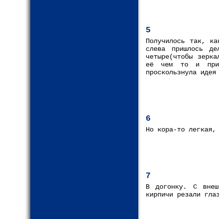
5
Получилось так, ка
слева пришлось де
четыре(чтобы зерка
её чем то и при
проскользнула идея
6
Но кора-то легкая,
7
В догонку. С внеш
кирпичи резали гла