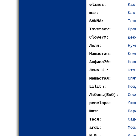
elimus:
Как
mix:
Как
SANNA:
Тен
Tsvetaev:
Про
CloverM:
Дек
Лёля:
Нуж
Машастая:
Ком
Анфиса70:
Нов
Лена К.:
Что
Машастая:
Опя
Lilith:
Поз
Любовь(Екб):
Сос
penelopa:
Южн
Юля:
Пер
Тася:
Сад
ardi:
Моз
N.P.:
Дач