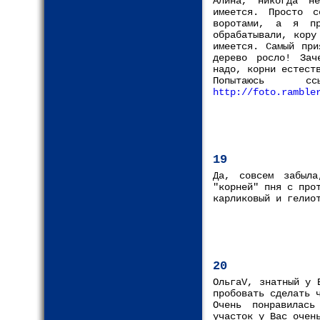
Алина, никогда н
имеется. Просто 
воротами, а я пр
обрабатывали, кору
имеется. Самый при
дерево росло! Зач
надо, корни естест
Попытаюсь с
http://foto.ramble
19
Да, совсем забыл
"корней" пня с про
карликовый и гелио
20
ОльгаV, знатный у 
пробовать сделать 
Очень понравилась
участок у Вас очен