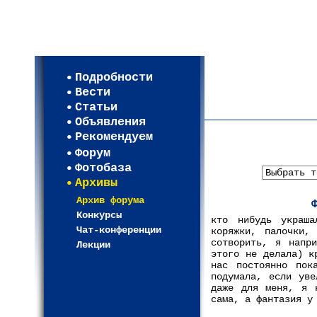
Мои настройки
Регистрация
Подробности
Карта WEBСАД в Моск
Вести
Карта WEBСАД в Лени
Статьи
(93)
Объявления
Рекомендуем
Форум
Фотобаза
Архивы
Архив форума
Конкурсы
кто нибудь украша
Чат-конференции
коряжки, палочки,
сотворить, я напр
Лекции
этого не делала) к
нас постоянно пок
подумала, если уве
даже для меня, я 
сама, а фантазия у