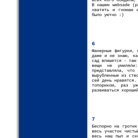
всех кого обидела,
В нашем websadе (р
хватить и гномам 
было уютно :)
6
Фанерные фигурки, 
даже и не знаю, ка
сад впишется - там
вещи не умиляли:
представляла, что
вырубленные из ств
сей день нравятся.
топориком, раз у
развиваться хороши
7
Беспорно на гротик
весь участок чисты
весь наш пыл и ск