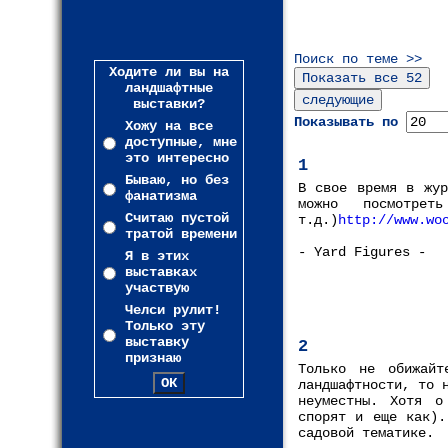
Поиск по теме >>
Ходите ли вы на
ландшафтные
выставки?
Показывать по
Хожу на все
доступные, мне
это интересно
1
Бываю, но без
В свое время в жур
фанатизма
можно посмотрет
Считаю пустой
т.д.)
http://www.wo
тратой времени
- Yard Figures -
Я в этих
выставках
участвую
Челси рулит!
Только эту
выставку
2
признаю
Только не обижайт
ландшафтности, то 
неуместны. Хотя о
спорят и еще как).
садовой тематике.