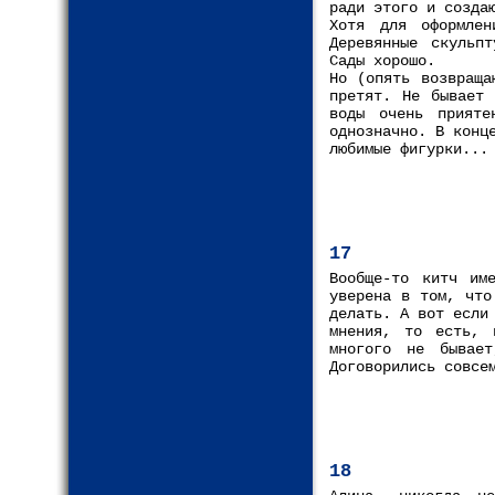
ради этого и созда
Хотя для оформлен
Деревянные скульп
Сады хорошо.
Но (опять возвраща
претят. Не бывает 
воды очень прияте
однозначно. В конц
любимые фигурки...
17
Вообще-то китч им
уверена в том, что
делать. А вот если
мнения, то есть, 
многого не бывае
Договорились совсе
18