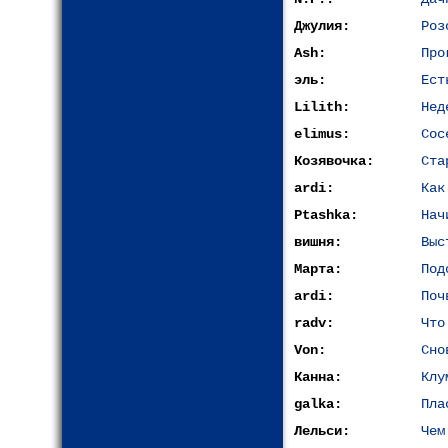
Джулия:
Роз
Ash:
Про
эль:
Ест
Lilith:
Нед
elimus:
Сос
Козявочка:
Ста
ardi:
Как
Ptashka:
Нач
вишня:
Выс
Марта:
Под
ardi:
Поч
radv:
Что
Von:
Сно
Канна:
Клу
galka:
Пла
Лельси:
Чем