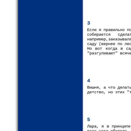
3
Если я правильно п
собирается сде
например,заказыва
саду (вернее по ле
Но вот когда в са
"разгуливают" всяч
4
Вишня, а что делат
детство, но этих "
5
Лара, я в принципе