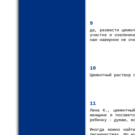
9
да, развести цемен
участке и озеленен
нам наверное не оч
10
Цементный раствор 
11
Лена К., цементны
женщине я посовет
ребенку - думаю, в
Иногда можно найт
лесничествах. Но н