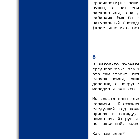
красивости(не реш
нужны, а вот сви
расколотили, она 
кабанчик был бы 
натуральный (пожад
(крестьянских)- во
8
В каком-то журнал
средневековые замк
это сам строит, по
клочок земли, мин
деревню, а вокруг 
молодил и очитков.
Мы как-то попытали
керамзит. К сожале
следующий год доч
пришла к выводу,
цементом. От рук и
не токсичный, разв
Как вам идея?