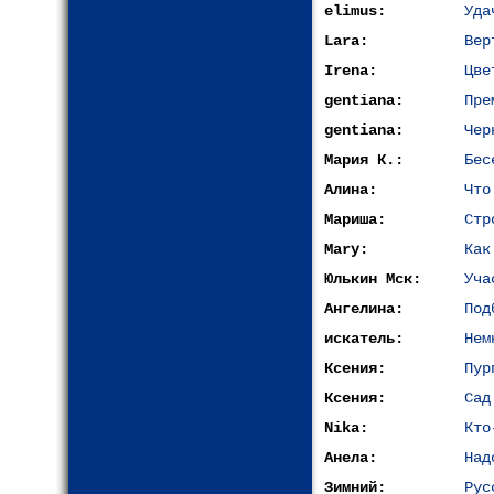
elimus:
Уда
Lara:
Вер
Irena:
Цве
gentiana:
Пре
gentiana:
Чер
Мария К.:
Бес
Алина:
Что
Мариша:
Cтр
Mary:
Как
Юлькин Мск:
Уча
Ангелина:
Под
искатель:
Нем
Ксения:
Пур
Ксения:
Сад
Nika:
Кто
Анела:
Над
Зимний:
Рус