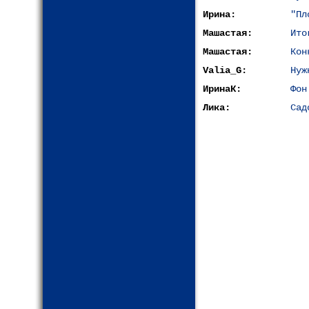
Ирина:
"Пл
Машастая:
Ито
Машастая:
Кон
Valia_G:
Нуж
ИринаК:
Фон
Лика:
Сад