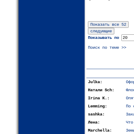
Показывать по
Поиск по теме >>
Julka:
Офо
Натали Sch:
Фло
Irina K.:
Опя
Lemming:
По 
sashka:
Зак
Лена:
Что
Marchella:
Зем