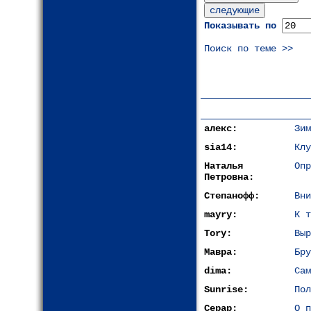
Показывать по
Поиск по теме >>
алекс:
Зим
sia14:
Клу
Наталья
Опр
Петровна:
Степанофф:
Вни
mayry:
К т
Tory:
Выр
Мавра:
Бру
dima:
Сам
Sunrise:
Пол
Серар:
О п