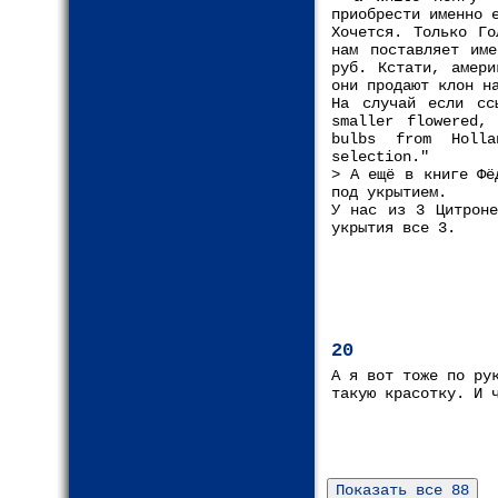
приобрести именно 
Хочется. Только Го
нам поставляет им
руб. Кстати, амери
они продают клон н
На случай если сс
smaller flowered,
bulbs from Holla
selection."
> А ещё в книге Фё
под укрытием.
У нас из 3 Цитроне
укрытия все 3.
20
А я вот тоже по ру
такую красотку. И 