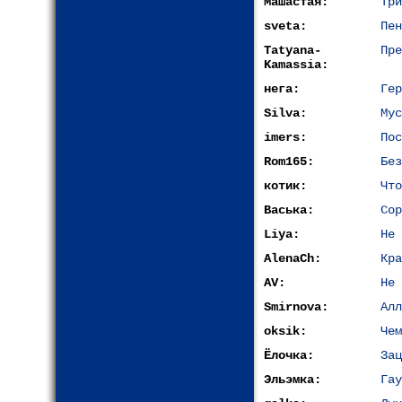
Машастая:
Три
sveta:
Пен
Tatyana-
Пре
Kamassia:
нега:
Гер
Silva:
Мус
imers:
Пос
Rom165:
Без
котик:
Что
Васька:
Сор
Liya:
Не 
AlenaCh:
Кра
AV:
Не 
Smirnova:
Алл
oksik:
Чем
Ёлочка:
Зац
Эльэмка:
Гау