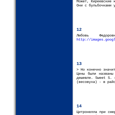
Может, Киреевские 
Они с бульбочками 
12
Любовь Федор
http://images.goog
13
> Но конечно значи
Цены были названы
дешевле. Sweet S. 
(весовуха) - в рай
14
Цитронелла при сме