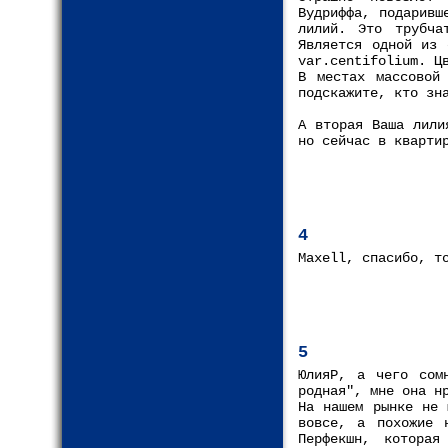
Вудриффа, подаривш
лилий. Это трубча
Является одной из 
var.centifolium. Ц
В местах массовой
подскажите, кто зн
А вторая Ваша лили
но сейчас в кварти
4
Maxell, спасибо, т
5
ЮлияР, а чего сом
родная", мне она н
На нашем рынке не 
вовсе, а похожие 
Перфекшн, которая