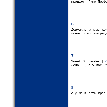
продают "Пинк Перф
6
Девушки, а мою же
лилия прямо посред
7
Sweet Surrender {
5
Лена К., а у Вас к
8
А у меня есть крас