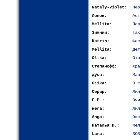
Nataly-Violet:
Пер
Ленок:
Аст
Mellita:
Пер
Зимний:
Так
Katrin:
Фас
Mellita:
Дет
Ol-ka:
Отч
Степанофф:
Хра
дуся:
Ман
Ojika:
О с
Серар:
Лил
Г.Р.:
Очи
нега:
Лил
Anga:
Экс
Наталья Н.:
Мел
Lara:
SOS