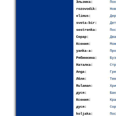
Эльэмка:
Пок
rozovodik:
Нов
elimus:
Дер
sveta-bir:
Дет
sestrenka:
Пос
Серар:
Два
Ксения:
Мож
yanka-a:
Про
Рябинкина:
Буз
Наталка:
Стр
Anga:
Гре
Лёля:
Тем
Rulaman:
Хри
дуся:
Бак
Ксения:
Кра
дуся:
Сор
koljaka:
Пос