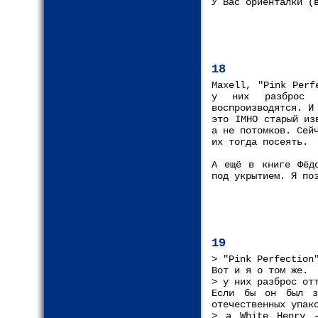
У Вас ориенталки (
18
Maxell, "Pink Perf
у них разброс о
воспроизводятся. И
это IMHO старый из
а не потомков. Сей
их тогда посеять.
А ещё в книге Фёдо
под укрытием. Я по
19
> "Pink Perfection
Вот и я о том же.
> у них разброс от
Если бы он был з
отечественных упак
> а White Henry -