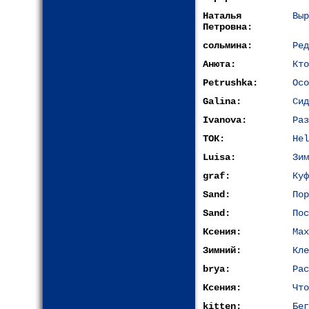
Наталья
Выр
Петровна:
сольмина:
Ред
Анюта:
Кто
Petrushka:
Осо
Galina:
Сид
Ivanova:
Раз
ТОК:
Hel
Luisa:
Зим
graf:
Куф
Sand:
Пор
Sand:
Пос
Ксения:
Мах
Зимний:
Кле
brya:
Рас
Ксения:
Что
kitten:
Бег