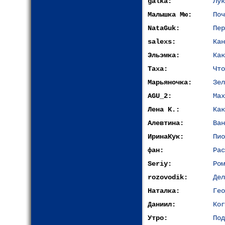
galka:
Лук
Малышка Мю:
Поч
NataGuk:
Пер
salexs:
Кан
Эльэмка:
Как
Таха:
Что
Марьяночка:
Зел
AGU_2:
Мах
Лена К.:
Как
Алевтина:
Ван
ИринаКук:
Пио
фан:
Рас
Seriy:
Ром
rozovodik:
Дел
Наталка:
Гео
Даниил:
Ког
Утро:
Под