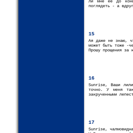
ли мне её до конц
поглядеть - а вдру
15
Ая даже не знаю, ч
может быть тоже -ч
Прошу прощения за 
16
Sunrise, Ваши лил
точно. У меня та
закрученными лепес
17
Sunrise, чалмовидн