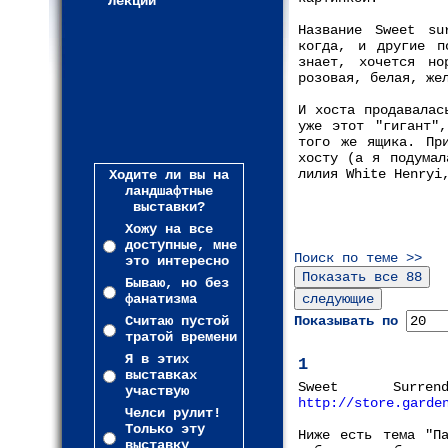
Лекции
Название Sweet su
когда, и другие п
знает, хочется но
розовая, белая, же
И хоста продавалас
уже этот "гигант"
того же ящика. Пр
хосту (а я подумал
лилия White Henryi
Ходите ли вы на
ландшафтные
выставки?
Хожу на все
доступные, мне
Поиск по теме >>
это интересно
Бываю, но без
фанатизма
Считаю пустой
Показывать по
тратой времени
Я в этих
1
выставках
Sweet Surr
участвую
http://store.garde
Челси рулит!
Только эту
Ниже есть тема "П
выставку