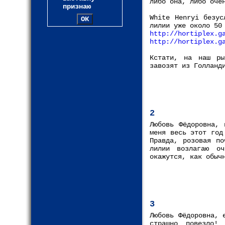
либо она, либо оче
признаю
White Henryi безус
лилии уже около 50
http://hortiplex.g
http://hortiplex.g
Кстати, на наш ры
завозят из Голланд
2
Любовь Фёдоровна, 
меня весь этот год
Правда, розовая по
лилии возлагаю о
окажутся, как обыч
3
Любовь Фёдоровна, 
страшно повезло!