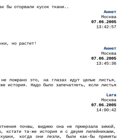
ак бы оторвали кусок ткани..
Аннет
Москва
07.06.2005
13:42:57
чки, но растет!
Аннет
Москва
07.06.2005
13:45:36
 не пожрано это, на глазах идут целые листья,
-же история. Надо было запечатлеть, если листья
Lara
Москва
07.06.2005
14:00:42
отнения почвы, видимо она не прмерзала зимой,
ы, кстати та-же история и с двумя лилейниками,
хушки, когда они лезли, были как-бы примяты