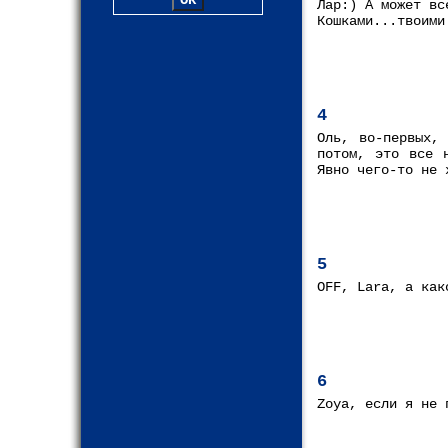
Лар:) А может вс
Кошками...твоими
4
Оль, во-первых,
потом, это все 
Явно чего-то не 
5
OFF, Lara, а как
6
Zoya, если я не 