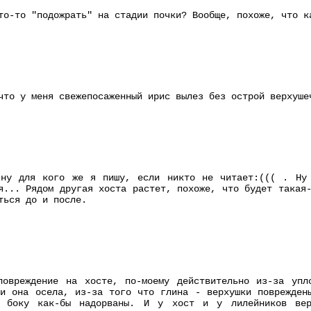
то-то "подожрать" на стадии почки? Вообще, похоже, что к
что у меня свежепосаженный ирис вылез без острой верхуше
 ну для кого же я пишу, если никто не читает:((( . Ну
я... Рядом другая хоста растет, похоже, что будет такая
ться до и после.
повреждение на хосте, по-моему действительно из-за упл
и она осела, из-за того что глина - верхушки поврежден
 боку как-бы надорваны. И у хост и у лилейников вер