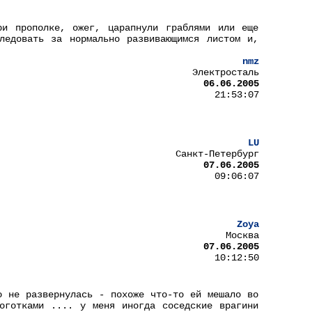
ри прополке, ожег, царапнули граблями или еще
ледовать за нормально развивающимся листом и,
nmz
Электросталь
06.06.2005
21:53:07
LU
Санкт-Петербург
07.06.2005
09:06:07
Zoya
Москва
07.06.2005
10:12:50
о не развернулась - похоже что-то ей мешало во
оготками .... у меня иногда соседские врагини