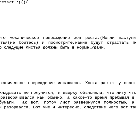
летают :((((
это механическое повреждение зон роста.(Могли наступ
стья(не бойтесь) и посмотрите,какие будут отрастать п
о следущие листья должны быть в норме.Удачи.
еханическое повреждение исключено. Хоста растет у окан
кладывать не получится, я вверху объясняла, что литу чт
разворачивался как обычно, а какое-то время пребывал в
бумаги. Так вот, потом лист развернулся полностью, а
и разорвался. Вот мне и интересно, следствие чего вот та