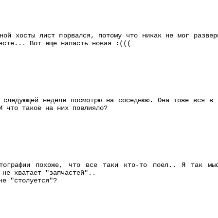
ной хосты лист порвался, потому что никак не мог развер
есте... Вот еще напасть новая :(((
 следующей неделе посмотрю на соседнюю. Она тоже вся в 
И что такое на них повлияло?
тографии похоже, что все таки кто-то поел.. Я так мыс
 не хватает "запчастей"..
не "столуется"?