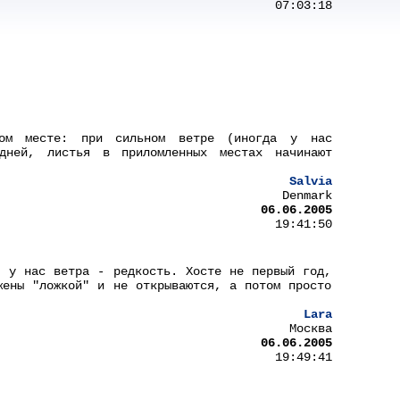
07:03:18
ном месте: при сильном ветре (иногда у нас
дней, листья в приломленных местах начинают
Salvia
Denmark
06.06.2005
19:41:50
, у нас ветра - редкость. Хосте не первый год,
жены "ложкой" и не открываются, а потом просто
Lara
Москва
06.06.2005
19:49:41