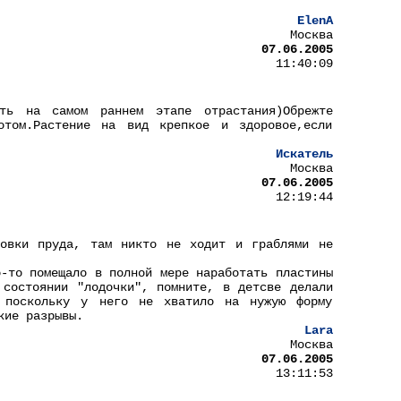
ElenA
Москва
07.06.2005
11:40:09
ить на самом раннем этапе отрастания)Обрежте
отом.Растение на вид крепкое и здоровое,если
Искатель
Москва
07.06.2005
12:19:44
товки пруда, там никто не ходит и граблями не
о-то помещало в полной мере наработать пластины
 состоянии "лодочки", помните, в детсве делали
 поскольку у него не хватило на нужую форму
кие разрывы.
Lara
Москва
07.06.2005
13:11:53