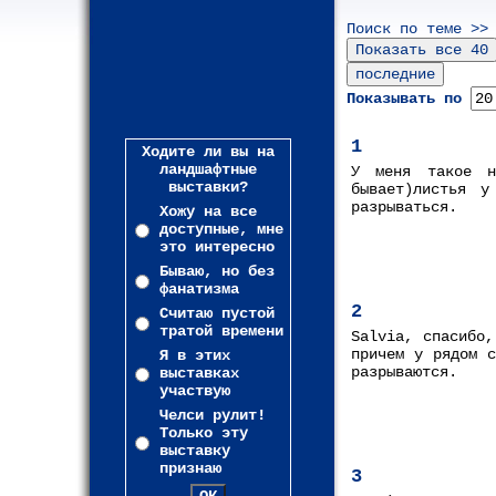
Поиск по теме >>
Показывать по
1
Ходите ли вы на
ландшафтные
У меня такое н
выставки?
бывает)листья у
разрываться.
Хожу на все
доступные, мне
это интересно
Бываю, но без
фанатизма
2
Считаю пустой
тратой времени
Salvia, cпасибо,
причем у рядом с
Я в этих
разрываются.
выставках
участвую
Челси рулит!
Только эту
выставку
признаю
3