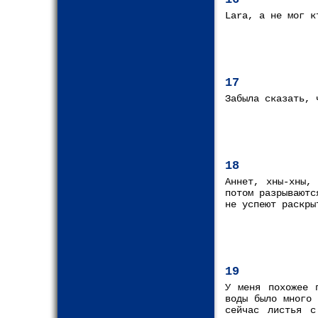
Lara, а не мог к
17
Забыла сказать, 
18
Аннет, хны-хны,
потом разрываютс
не успеют раскры
19
У меня похожее 
воды было много 
сейчас листья с