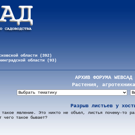
сковской области (392)
нинградской области (93)
АРХИВ ФОРУМА WEBСАД
Растения, агротехник
Разрыв листьев у хост
 такое явление. Это никто не объел, листья почему-то ра
т чего такое бывает?