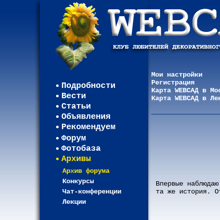
Мои настройки
Регистрация
Подробности
Карта WEBСАД в Мо
Вести
Карта WEBСАД в Ле
Статьи
Объявления
Рекомендуем
Форум
Фотобаза
Архивы
Архив форума
Конкурсы
Впервые наблюдаю
Чат-конференции
та же история. О
Лекции