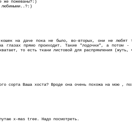
е же пожеваны?:)
 любимыми..?:)
 кошек на даче пока не было, во-вторых, они не любят 
на глазах прямо проиходит. Такие "лодочки", а потом - 
хватает, то есть ткани листовой для распрямления (жуть, 
ого сорта Ваша хоста? Вроде она очень похожа на мою , по
путаю х-mas tree. Надо посмотреть.