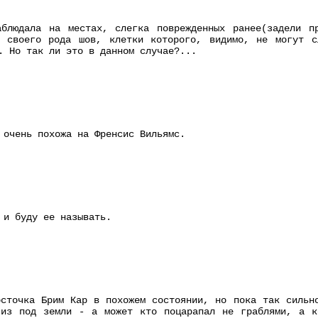
аблюдала на местах, слегка поврежденных ранее(задели п
я своего рода шов, клетки которого, видимо, не могут с
. Но так ли это в данном случае?...
 очень похожа на Френсис Вильямс.
 и буду ее называть.
сточка Брим Кар в похожем состоянии, но пока так сильн
 из под земли - а может кто поцарапал не граблями, а к