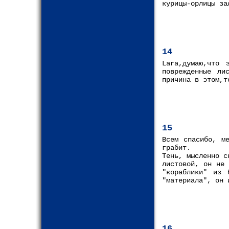
курицы-орлицы за
14
Lara,думаю,что 
поврежденные ли
причина в этом,т
15
Всем спасибо, м
грабит.
Тень, мысленно с
листовой, он не 
"кораблики" из 
"материала", он 
16