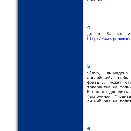
поживее.
4
Да я бы не ска
http://www.panamse
5
Slava, вынуждена
английский, чтобы
фраза... может ст
толерантна не толь
И все же доводить,
(вспоминая "тракт
лишний раз не поли
6