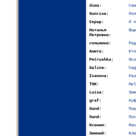
dima:
Сам
Sunrise:
Пол
Серар:
О п
Наталья
Выр
Петровна:
сольмина:
Ред
Анюта:
Кто
Petrushka:
Осо
Galina:
Сид
Ivanova:
Раз
ТОК:
Hel
Luisa:
Зим
graf:
Куф
Sand:
Пор
Sand:
Пос
Ксения:
Мах
Зимний:
Кле