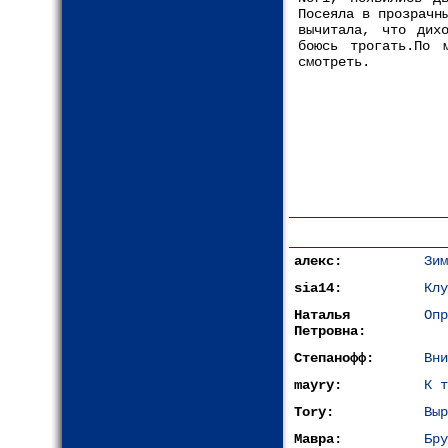
Посеяла в прозрачн
вычитала, что дих
боюсь трогать.По 
смотреть.
алекс:
Зим
sia14:
Клу
Наталья
Опр
Петровна:
Степанофф:
Вни
mayry:
К т
Tory:
Выр
Мавра:
Бру