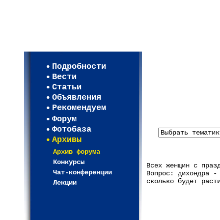
Мои настройки
Регистрация
Подробности
Карта WEBСАД в Моск
Вести
Карта WEBСАД в Лени
Статьи
(93)
Объявления
Рекомендуем
Форум
Фотобаза
Архивы
Архив форума
Конкурсы
Всех женщин с праз
Чат-конференции
Вопрос: дихондра -
сколько будет раст
Лекции