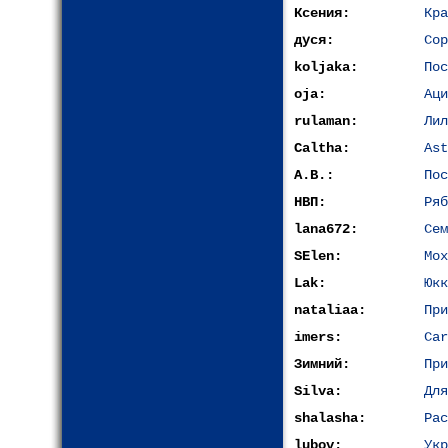
Ксения:
Кра
дуся:
Сор
koljaka:
Пос
oja:
Аци
rulaman:
Лил
Caltha:
Ast
A.B.:
Пос
НВП:
Ряб
lana672:
Сем
SElen:
Мох
Lak:
Юкк
nataliaa:
При
imers:
Car
Зимний:
При
Silva:
Дл
shalasha:
Рас
lubov:
Укр