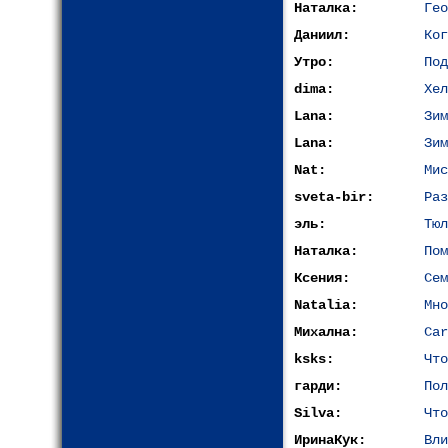
Наталка:
Гео
Даниил:
Ког
Утро:
Под
dima:
Хел
Lana:
Зим
Lana:
Зим
Nat:
Мис
sveta-bir:
Раз
эль:
Тюл
Наталка:
Пом
Ксения:
Сем
Natalia:
Мно
Михална:
Car
ksks:
Что
гарди:
Пол
Silva:
Что
ИринаКук:
Вли