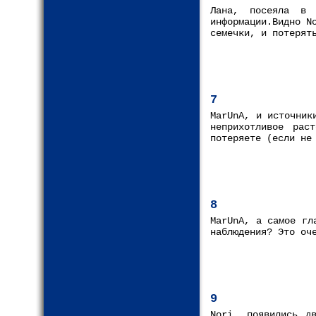
Лана, посеяла в
информации.Видно N
семечки, и потерят
7
MarUnA, и источник
неприхотливое рас
потеряете (если не
8
MarUnA, а самое гл
наблюдения? Это оч
9
Nori, появились д