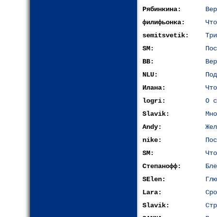
Рябинкина:
Вер
филифьонка:
Что
semitsvetik:
Три
SM:
Пос
ВВ:
Вер
NLU:
Под
Илана:
Что
logri:
О с
Slavik:
Мно
Andy:
Жел
nike:
Пос
SM:
Что
Степанофф:
Бле
SElen:
Глю
Lara:
Сро
Slavik:
Стр