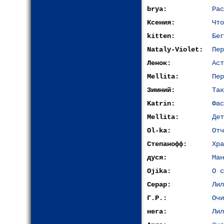
brya:
Рас
Ксения:
Что
kitten:
Бег
Nataly-Violet:
Пер
Ленок:
Аст
Mellita:
Пер
Зимний:
Так
Katrin:
Фас
Mellita:
Дет
Ol-ka:
Отч
Степанофф:
Хра
дуся:
Ман
Ojika:
О с
Серар:
Лил
Г.Р.:
Очи
нега:
Лил