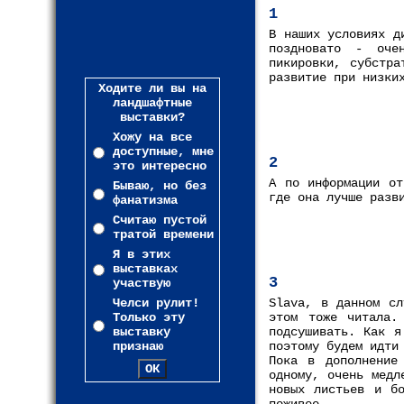
1
В наших условиях д
поздновато - оче
пикировки, субстра
развитие при низки
Ходите ли вы на
ландшафтные
выставки?
Хожу на все
доступные, мне
2
это интересно
А по информации от
Бываю, но без
где она лучше разв
фанатизма
Считаю пустой
тратой времени
Я в этих
выставках
3
участвую
Челси рулит!
Slava, в данном сл
Только эту
этом тоже читала.
выставку
подсушивать. Как я
признаю
поэтому будем идти
Пока в дополнение
одному, очень медл
новых листьев и бо