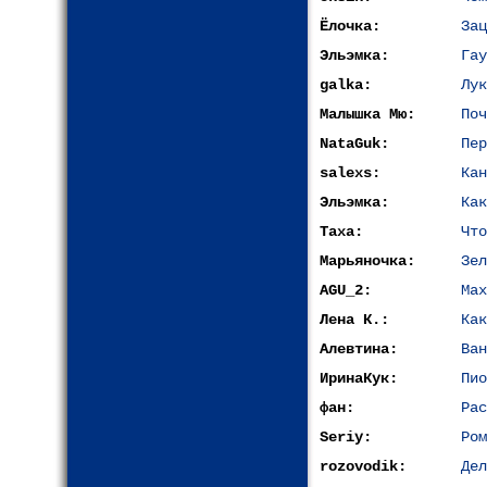
Ёлочка:
Зац
Эльэмка:
Гау
galka:
Лук
Малышка Мю:
Поч
NataGuk:
Пер
salexs:
Кан
Эльэмка:
Как
Таха:
Что
Марьяночка:
Зел
AGU_2:
Мах
Лена К.:
Как
Алевтина:
Ван
ИринаКук:
Пио
фан:
Рас
Seriy:
Ром
rozovodik:
Дел