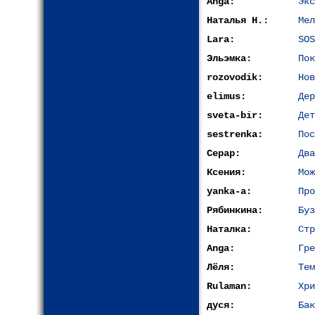
Anga:
Экс
Наталья Н.:
Мел
Lara:
SOS
Эльэмка:
Пок
rozovodik:
Нов
elimus:
Дер
sveta-bir:
Дет
sestrenka:
Пос
Серар:
Два
Ксения:
Мож
yanka-a:
Про
Рябинкина:
Буз
Наталка:
Стр
Anga:
Гре
Лёля:
Тем
Rulaman:
Хри
дуся:
Бак