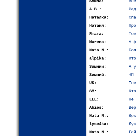
SANNA:
Все
A.B.:
Ред
Наталка:
Спа
Натаня:
Про
Ятата:
Тем
Murena:
А ф
Nata N.:
Бол
alpika:
Кто
Зимний:
А у
Зимний:
ЧП 
UK:
Тем
SM:
Кто
LLL:
Не 
Abies:
Вер
Nata N.:
Дек
lyse4ka:
Лук
Nata N.:
Гей