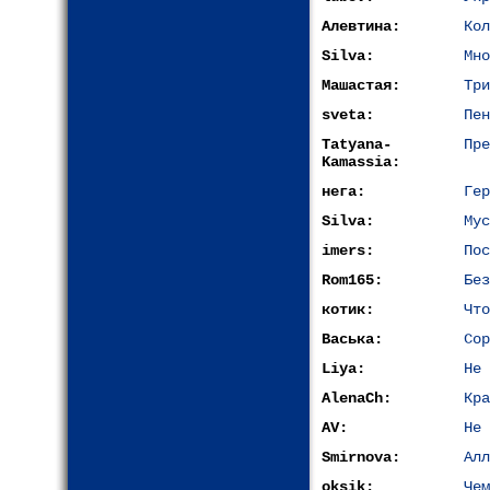
Алевтина:
Кол
Silva:
Мно
Машастая:
Три
sveta:
Пен
Tatyana-
Пре
Kamassia:
нега:
Гер
Silva:
Мус
imers:
Пос
Rom165:
Без
котик:
Что
Васька:
Сор
Liya:
Не 
AlenaCh:
Кра
AV:
Не 
Smirnova:
Алл
oksik:
Чем