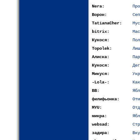
Nera:
Про
Ворон:
Сеп
TatianaCher:
Мус
bitrix:
Мас
Кукося:
Пол
Topolek:
Лиш
Алиска:
Пар
Кукося:
Дег
Микуся:
Укр
-Lola-:
Как
ВВ:
Ябл
филифьонка:
Отм
MYU:
Отд
микра:
Ябл
websad:
Стр
задира:
Вку