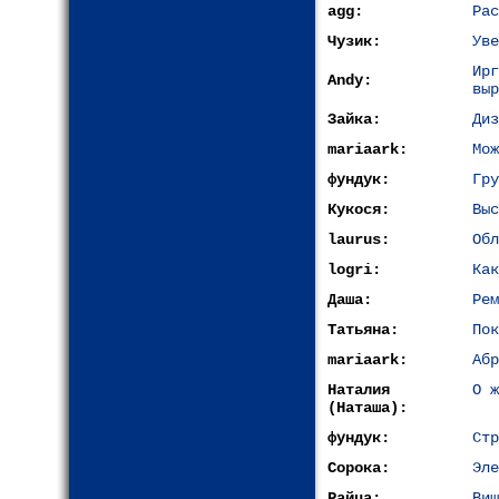
agg:
Рас
Чузик:
Уве
Ир
Andy:
выр
Зайка:
Диз
mariaark:
Мож
фундук:
Гру
Кукося:
Выс
laurus:
Обл
logri:
Как
Даша:
Рем
Татьяна:
Пок
mariaark:
Абр
Наталия
О ж
(Наташа):
фундук:
Стр
Сорока:
Эле
Райца:
Виш