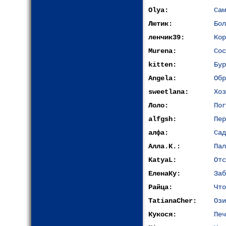
Olya:
Сам
Лютик:
Бол
ленчик39:
Кор
Murena:
Сос
kitten:
Бур
Angela:
Обр
sweetlana:
Хоз
Лоло:
Пог
alfgsh:
Пер
алфа:
Сад
Алла.К.:
Пал
KatyaL:
Отс
ЕленаКу:
Заб
Райца:
Что
TatianaCher:
Ози
Кукося:
Печ