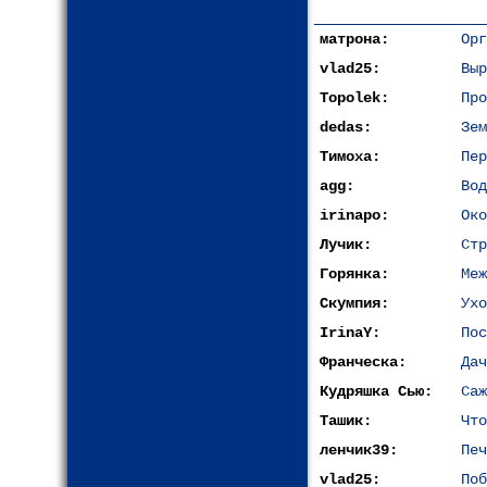
матрона:
Орг
vlad25:
Выр
Topolek:
Про
dedas:
Зем
Тимоха:
Пер
agg:
Вод
irinapo:
Око
Лучик:
Стр
Горянка:
Меж
Скумпия:
Ухо
IrinaY:
Пос
Франческа:
Дач
Кудряшка Сью:
Саж
Ташик:
Что
ленчик39:
Печ
vlad25:
Поб