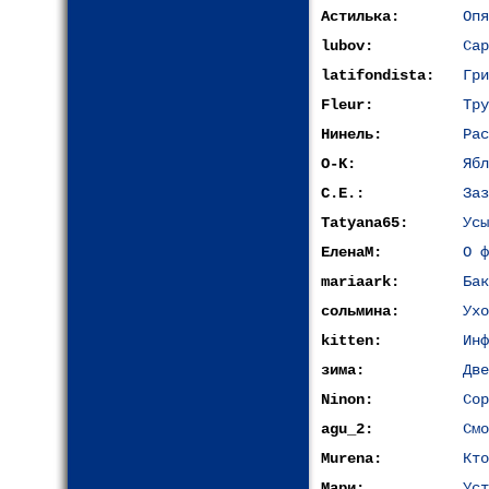
Астилька:
Опя
lubov:
Сар
latifondista:
Гри
Fleur:
Тру
Нинель:
Рас
O-K:
Ябл
С.Е.:
Заз
Tatyana65:
Усы
ЕленаМ:
О ф
mariaark:
Бак
сольмина:
Ухо
kitten:
Инф
зима:
Две
Ninon:
Сор
agu_2:
Смо
Murena:
Кто
Мари:
Уст