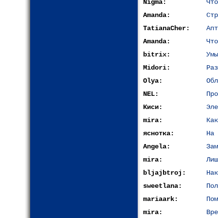
Nigma:
Что
Amanda:
Стр
TatianaCher:
Апт
Amanda:
Что
bitrix:
Умы
Midori:
Раз
Olya:
Обл
NEL:
Про
Киси:
Эле
mira:
Как
яснотка:
На 
Angela:
Зам
mira:
Лиш
bljajbtroj:
Нак
sweetlana:
Пол
mariaark:
Пом
mira:
Вре