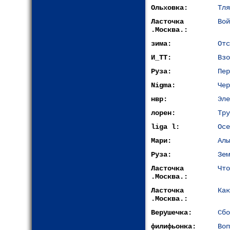
Ольховка:
Тля
Ласточка
Вой
.Москва.:
зима:
Отс
И_ТТ:
Взо
Руза:
Пер
Nigma:
Чер
нвр:
Эле
лорен:
Тру
liga l:
Осе
Мари:
Алы
Руза:
Зем
Ласточка
Что
.Москва.:
Ласточка
Как
.Москва.:
Верушечка:
Сбо
филифьонка:
Воп