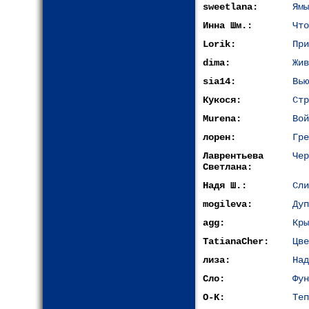
sweetlana:
Ямы
Инна Шм.:
Что
Lorik:
При
dima:
Жив
sia14:
Вью
Кукося:
Стр
Murena:
Вой
лорен:
Гре
Лаврентьева
Чер
Светлана:
Надя Ш.:
Сли
mogileva:
Дуп
agg:
Кры
TatianaCher:
Цве
лиза:
Над
Сло:
Фун
O-K:
Теп