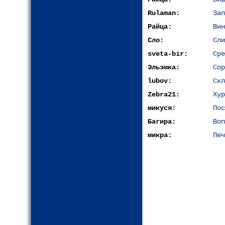
Rulaman:
Зап
Райца:
Вин
Сло:
Сли
sveta-bir:
Сре
Эльэмка:
Сор
lubov:
Скл
Zebra21:
Хур
микуся:
Пос
Багира:
Воп
микра:
Печ