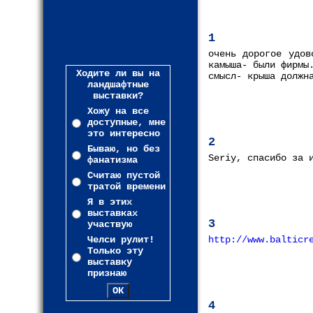
1
очень дорогое удов
камыша- были фирмы
Ходите ли вы на
смысл- крыша должн
ландшафтные
выставки?
Хожу на все
доступные, мне
это интересно
2
Бываю, но без
Seriy, спасибо за 
фанатизма
Считаю пустой
тратой времени
Я в этих
выставках
3
участвую
Челси рулит!
http://www.balticr
Только эту
выставку
признаю
4