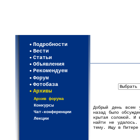
Мои настройки
Регистрация
Подробности
Карта WEBСАД в Моск
Вести
Карта WEBСАД в Лени
Статьи
(93)
Объявления
Рекомендуем
Форум
Фотобаза
Архивы
Архив форума
Конкурсы
Добрый день всем 
Чат-конференции
назад было обсужде
крытая соломой. И 
Лекции
найти не удалось.
тему. Ищу в Питере