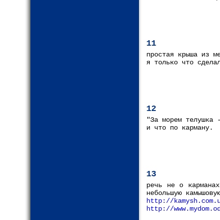
11
простая крыша из м
я только что сдела
12
"За морем телушка 
и что по карману.
13
речь не о карманах
небольшую камышову
http://kamysh.com.
http://www.mydom.o