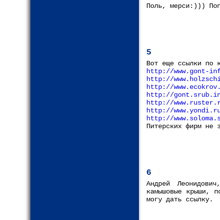
Поль, мерси:))) По
5
Вот еще ссылки по 
http://www.gont-in
http://www.holzsch
http://www.ecokrov
http://gont.srub.i
http://www.ruster.
http://www.yondi.r
http://www.soloma.
Питерских фирм не 
6
Андрей Леонидови
камышовые крыши, п
могу дать ссылку.