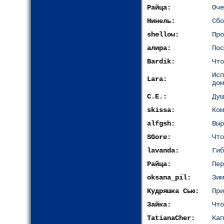
Райца:
Оче
Нинель:
Сбо
shellow:
Про
алира:
Пос
Bardik:
Что
Ис
Lara:
дом
С.Е.:
Душ
skissa:
Ком
alfgsh:
Выр
SGore:
Что
lavanda:
Гиб
Райца:
Пер
oksana_pil:
Зим
Кудряшка Сью:
При
Зайка:
Что
TatianaCher:
Кап