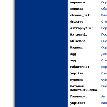
червячок:
Сор
senata:
Обл
oksana_pil:
Мал
dmitry:
Ото
astrophytum:
Сор
НаталияД:
Пос
Rulaman:
Еже
Надина:
Сор
agg:
Дощ
agg:
О п
makaronka:
Кор
yupiter:
Сущ
Кукося:
Фун
Наталья
Эне
Константиновна:
Галчонок:
Ант
yupiter:
Как