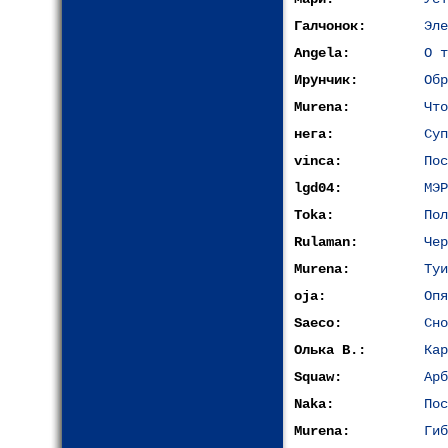
Галчонок:
Эле
Angela:
О т
Ирунчик:
Обр
Murena:
Что
нега:
Суп
vinca:
По
lgd04:
МЭР
Toka:
Пол
Rulaman:
Чер
Murena:
Туи
oja:
Опя
Saeco:
Сно
Олька В.:
Кар
Squaw:
Арб
Naka:
Пос
Murena:
Гиб