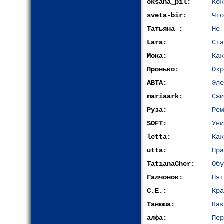
oksana_pil:
Кок
sveta-bir:
Что
Татьяна :
Не 
Lara:
Ста
Мока:
Как
Пронько:
Охр
АВТА:
Эле
mariaark:
Сжи
Руза:
Рем
SOFT:
Уни
letta:
Как
utta:
Пра
TatianaCher:
Обу
Галчонок:
Пят
С.Е.:
Кра
Танюша:
Как
алфа:
Пер