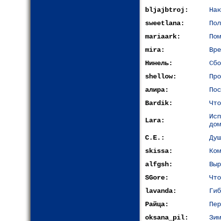
bljajbtroj:
Нак
sweetlana:
Пол
mariaark:
Пом
mira:
Вре
Нинель:
Сбо
shellow:
Про
алира:
Пос
Bardik:
Что
Ис
Lara:
дом
С.Е.:
Душ
skissa:
Ком
alfgsh:
Выр
SGore:
Что
lavanda:
Гиб
Райца:
Пер
oksana_pil:
Зим