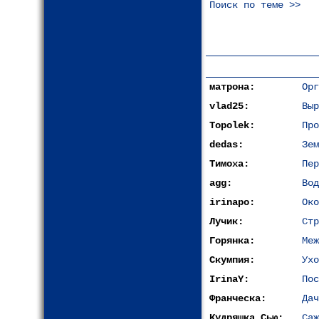
Поиск по теме >>
матрона:
Орг
vlad25:
Выр
Topolek:
Про
dedas:
Зем
Тимоха:
Пер
agg:
Вод
irinapo:
Око
Лучик:
Стр
Горянка:
Меж
Скумпия:
Ухо
IrinaY:
Пос
Франческа:
Дач
Кудряшка Сью:
Саж