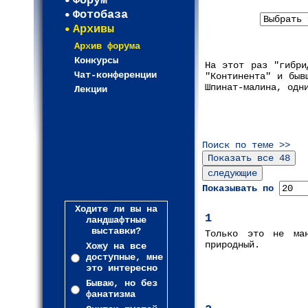
Форум
Фотобаза
Архивы
Архив форума
Конкурсы
На этот раз "гибри
Чат-конференции
"Континента" и быв
Шпинат-малина, одн
Лекции
Поиск по теме >>
Показывать по
Ходите ли вы на
1
ландшафтные
выставки?
Только это не ман
природный.
Хожу на все
доступные, мне
это интересно
Бываю, но без
фанатизма