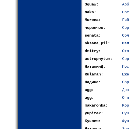
Squaw:
Арб
Naka:
Пос
Murena:
Гиб
червячок:
Сор
senata:
Обл
oksana_pil:
Мал
dmitry:
Ото
astrophytum:
Сор
НаталияД:
Пос
Rulaman:
Еже
Надина:
Сор
agg:
Дощ
agg:
О п
makaronka:
Кор
yupiter:
Сущ
Кукося:
Фун
Наталья
Эне