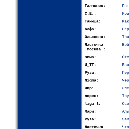
Галчонок:
Пят
С.Е.:
Кра
Танюша:
Как
алфа:
Пер
Ольховка:
Тля
Ласточка
Вой
.Москва.:
зима:
Отс
И_ТТ:
Взо
Руза:
Пер
Nigma:
Чер
нвр:
Эле
лорен:
Тру
liga l:
Осе
Мари:
Алы
Руза:
Зем
Ласточка
Что