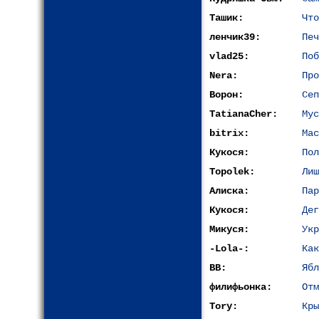
Ташик:
Что
ленчик39:
Печ
vlad25:
Поб
Nera:
Про
Ворон:
Сеп
TatianaCher:
Мус
bitrix:
Мас
Кукося:
Пол
Topolek:
Лиш
Алиска:
Пар
Кукося:
Дег
Микуся:
Укр
-Lola-:
Как
ВВ:
Ябл
филифьонка:
Отм
Tory:
Кры