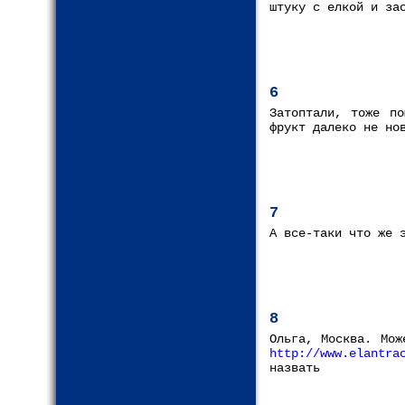
штуку с елкой и за
6
Затоптали, тоже по
фрукт далеко не но
7
А все-таки что же 
8
Ольга, Москва. Мож
http://www.elantra
назвать