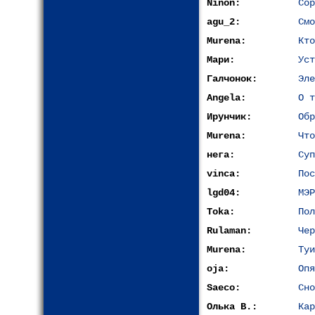
Ninon:
Сор
agu_2:
Смо
Murena:
Кто
Мари:
Уст
Галчонок:
Эле
Angela:
О т
Ирунчик:
Обр
Murena:
Что
нега:
Суп
vinca:
По
lgd04:
МЭР
Toka:
Пол
Rulaman:
Чер
Murena:
Туи
oja:
Опя
Saeco:
Сно
Олька В.:
Кар