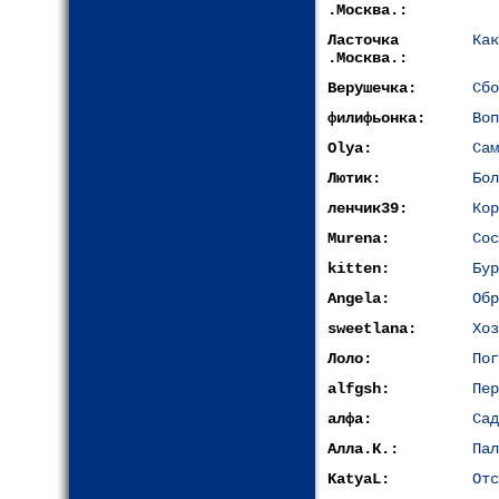
.Москва.:
Ласточка
Как
.Москва.:
Верушечка:
Сбо
филифьонка:
Воп
Olya:
Сам
Лютик:
Бол
ленчик39:
Кор
Murena:
Сос
kitten:
Бур
Angela:
Обр
sweetlana:
Хоз
Лоло:
Пог
alfgsh:
Пер
алфа:
Сад
Алла.К.:
Пал
KatyaL:
Отс