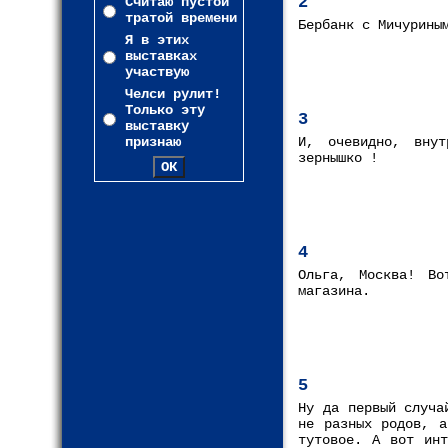
2
Считаю пустой
тратой времени
Бербанк с Мичурины
Я в этих
выставках
участвую
Челси рулит!
Только эту
3
выставку
признаю
И, очевидно, внут
зернышко !
4
Ольга, Москва! Во
магазина.
5
Ну да первый случа
не разных родов, а
тутовое. А вот инт