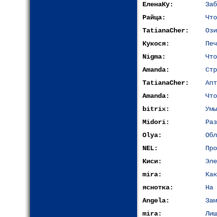
ЕленаКу:
Заб
Райца:
Что
TatianaCher:
Ози
Кукося:
Печ
Nigma:
Что
Amanda:
Стр
TatianaCher:
Апт
Amanda:
Что
bitrix:
Умы
Midori:
Раз
Olya:
Обл
NEL:
Про
Киси:
Эле
mira:
Как
яснотка:
На 
Angela:
Зам
mira:
Лиш