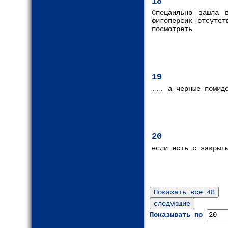
18
Спецаильно зашла 
фигоперсик отсутст
посмотреть
19
... а черные помид
20
если есть с закрыт
Показывать по