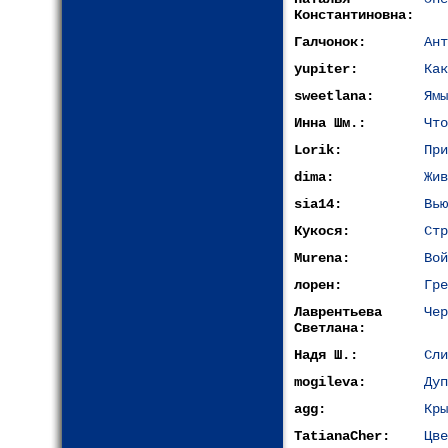
Константиновна:
Галчонок:
Ант
yupiter:
Как
sweetlana:
Ямы
Инна Шм.:
Что
Lorik:
При
dima:
Жив
sia14:
Вью
Кукося:
Стр
Murena:
Вой
лорен:
Гре
Лаврентьева
Чер
Светлана:
Надя Ш.:
Сли
mogileva:
Дуп
agg:
Кры
TatianaCher:
Цве