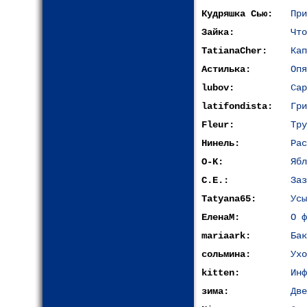
Кудряшка Сью:
При
Зайка:
Что
TatianaCher:
Кап
Астилька:
Опя
lubov:
Сар
latifondista:
Гри
Fleur:
Тру
Нинель:
Рас
O-K:
Ябл
С.Е.:
Заз
Tatyana65:
Усы
ЕленаМ:
О ф
mariaark:
Бак
сольмина:
Ухо
kitten:
Инф
зима:
Две