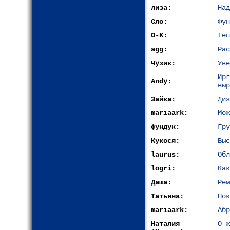
лиза:
Над
Сло:
Фун
O-K:
Теп
agg:
Рас
Чузик:
Уве
Ир
Andy:
выр
Зайка:
Диз
mariaark:
Мож
фундук:
Гру
Кукося:
Выс
laurus:
Обл
logri:
Как
Даша:
Рем
Татьяна:
Пок
mariaark:
Абр
Наталия
О ж