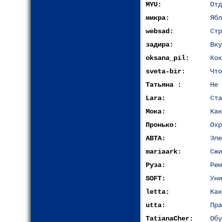
MYU:
Отд
микра:
Ябл
websad:
Стр
задира:
Вку
oksana_pil:
Кок
sveta-bir:
Что
Татьяна :
Не 
Lara:
Ста
Мока:
Как
Пронько:
Охр
АВТА:
Эле
mariaark:
Сжи
Руза:
Рем
SOFT:
Уни
letta:
Как
utta:
Пра
TatianaCher:
Обу