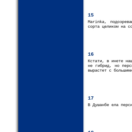
15
Marinka, подозрев
сорта целиком на с
16
Кстати, в инете на
не гибрид, но перс
вырастет с большим
17
В Душанбе ела перс