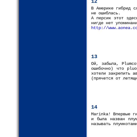
12
В Америке гибрид с
не ошиблась.
А персик этот здес
нигде нет упоминан
http://www.aonea.c
13
Ой, забыла, Plumco
ошибочно) что pluo
хотели закрепить а
(прячется от летящ
14
Marinka! Впервые г
и была назван плу
называть плумкотам