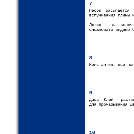
7
Песок засыпается
вспучивания глины 
Лютик - да конеч
сложновато видимо 
8
Константин, все по
9
Даша! Клей - раств
для промазывания ш
10