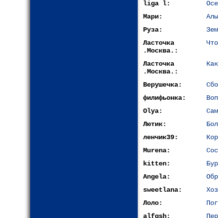
liga l:
Осе
Мари:
Алы
Руза:
Зем
Ласточка
Что
.Москва.:
Ласточка
Как
.Москва.:
Верушечка:
Сбо
филифьонка:
Воп
Olya:
Сам
Лютик:
Бол
ленчик39:
Кор
Murena:
Сос
kitten:
Бур
Angela:
Обр
sweetlana:
Хоз
Лоло:
Пог
alfgsh:
Пер