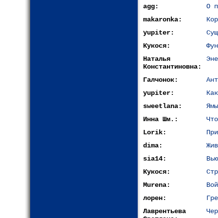
agg:
О п
makaronka:
Кор
yupiter:
Сущ
Кукося:
Фун
Наталья
Эне
Константиновна:
Галчонок:
Ант
yupiter:
Как
sweetlana:
Ямы
Инна Шм.:
Что
Lorik:
При
dima:
Жив
sia14:
Вью
Кукося:
Стр
Murena:
Вой
лорен:
Гре
Лаврентьева
Чер