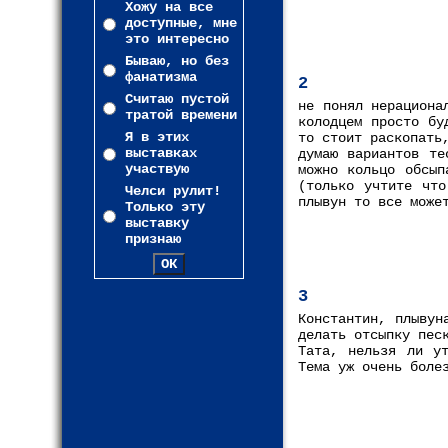
Хожу на все
доступные, мне
это интересно
Бываю, но без
фанатизма
2
Считаю пустой
не понял нерациона
тратой времени
колодцем просто бу
Я в этих
то стоит раскопать
выставках
думаю вариантов те
участвую
можно кольцо обсып
(только учтите что
Челси рулит!
плывун то все може
Только эту
выставку
признаю
3
Константин, плывун
делать отсыпку пес
Тата, нельзя ли у
Тема уж очень боле