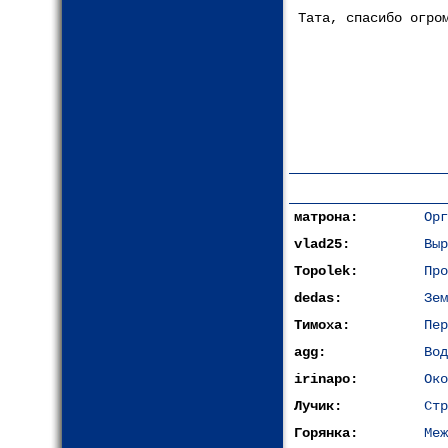
Тата, спасибо огро
матрона:
Орг
vlad25:
Выр
Topolek:
Про
dedas:
Зем
Тимоха:
Пер
agg:
Вод
irinapo:
Око
Лучик:
Стр
Горянка:
Меж