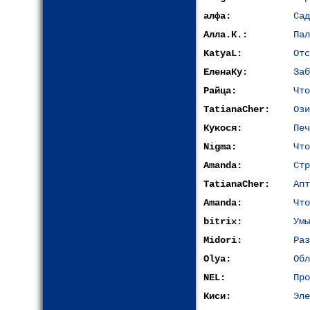
алфа:
Сад
Алла.К.:
Пал
KatyaL:
Отс
ЕленаКу:
Заб
Райца:
Что
TatianaCher:
Ози
Кукося:
Печ
Nigma:
Что
Amanda:
Стр
TatianaCher:
Апт
Amanda:
Что
bitrix:
Умы
Midori:
Раз
Olya:
Обл
NEL:
Про
Киси:
Эле