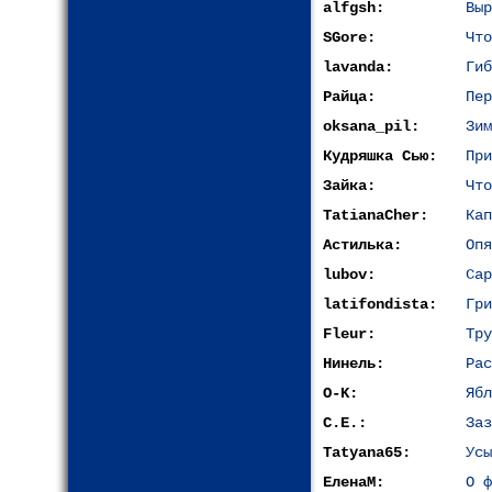
alfgsh:
Выр
SGore:
Что
lavanda:
Гиб
Райца:
Пер
oksana_pil:
Зим
Кудряшка Сью:
При
Зайка:
Что
TatianaCher:
Кап
Астилька:
Опя
lubov:
Сар
latifondista:
Гри
Fleur:
Тру
Нинель:
Рас
O-K:
Ябл
С.Е.:
Заз
Tatyana65:
Усы
ЕленаМ:
О ф