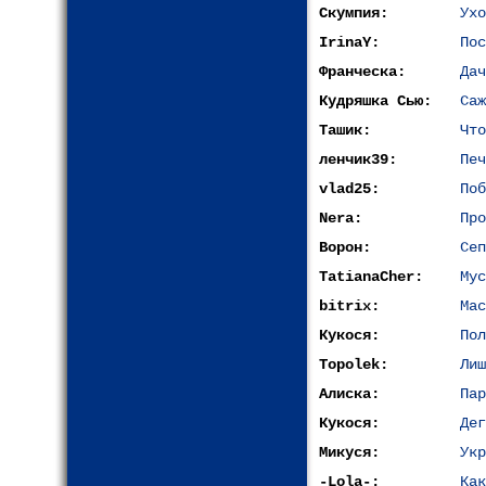
Скумпия:
Ухо
IrinaY:
Пос
Франческа:
Дач
Кудряшка Сью:
Саж
Ташик:
Что
ленчик39:
Печ
vlad25:
Поб
Nera:
Про
Ворон:
Сеп
TatianaCher:
Мус
bitrix:
Мас
Кукося:
Пол
Topolek:
Лиш
Алиска:
Пар
Кукося:
Дег
Микуся:
Укр
-Lola-:
Как