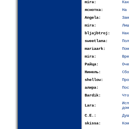
mira:
Как
яснотка:
На 
Angela:
Зам
mira:
Лиш
bljajbtroj:
Нак
sweetlana:
Пол
mariaark:
Пом
mira:
Вре
Райца:
Оче
Нинель:
Сбо
shellow:
Про
алира:
Пос
Bardik:
Что
Ис
Lara:
дом
С.Е.:
Душ
skissa:
Ком