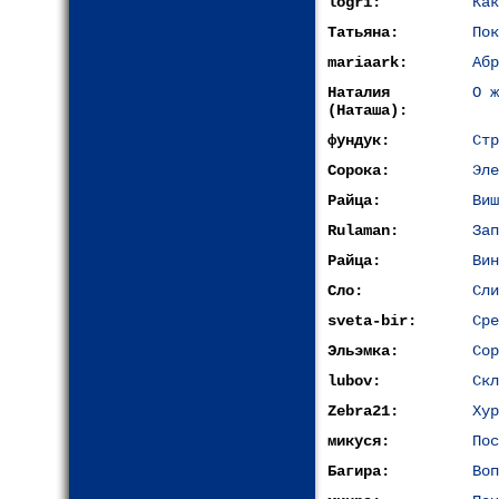
logri:
Как
Татьяна:
Пок
mariaark:
Абр
Наталия
О ж
(Наташа):
фундук:
Стр
Сорока:
Эле
Райца:
Виш
Rulaman:
Зап
Райца:
Вин
Сло:
Сли
sveta-bir:
Сре
Эльэмка:
Сор
lubov:
Скл
Zebra21:
Хур
микуся:
Пос
Багира:
Воп