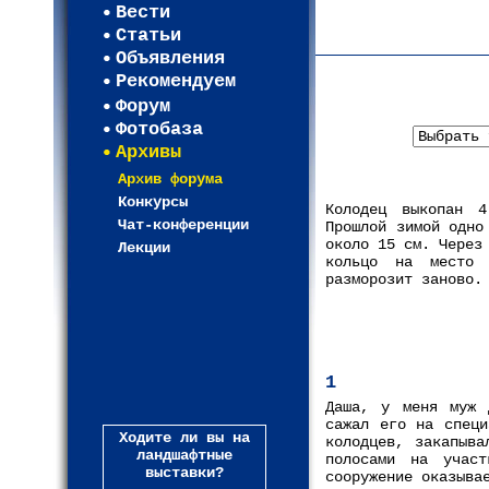
Карта WEBСАД в Моск
Вести
Карта WEBСАД в Лени
Статьи
(93)
Объявления
Рекомендуем
Форум
Фотобаза
Архивы
Архив форума
Конкурсы
Колодец выкопан 4
Чат-конференции
Прошлой зимой одно
около 15 см. Через
Лекции
кольцо на место 
разморозит заново.
1
Даша, у меня муж 
сажал его на специ
Ходите ли вы на
колодцев, закапыва
ландшафтные
полосами на учас
выставки?
сооружение оказыва