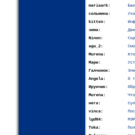
mariaark:
Бак
сольмина:
Ухо
kitten:
Инф
зима:
Две
Ninon:
Сор
agu_2:
Смо
Murena:
Кто
Мари:
Уст
Галчонок:
Эле
Angela:
О т
Ирунчик:
Обр
Murena:
Что
нега:
Суп
vinca:
По
lgd04:
МЭР
Toka:
Пол