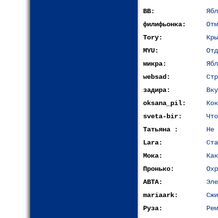
ВВ:
Ябл
филифьонка:
Отм
Tory:
Кры
MYU:
Отд
микра:
Ябл
websad:
Стр
задира:
Вку
oksana_pil:
Кок
sveta-bir:
Что
Татьяна :
Не 
Lara:
Ста
Мока:
Как
Пронько:
Охр
АВТА:
Эле
mariaark:
Сжи
Руза:
Рем