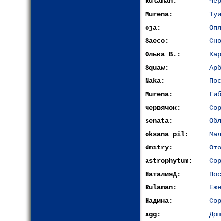
Rulaman:
Чер
Murena:
Туи
oja:
Опя
Saeco:
Сно
Олька В.:
Кар
Squaw:
Арб
Naka:
Пос
Murena:
Гиб
червячок:
Сор
senata:
Обл
oksana_pil:
Мал
dmitry:
Ото
astrophytum:
Сор
НаталияД:
Пос
Rulaman:
Еже
Надина:
Сор
agg:
Дощ