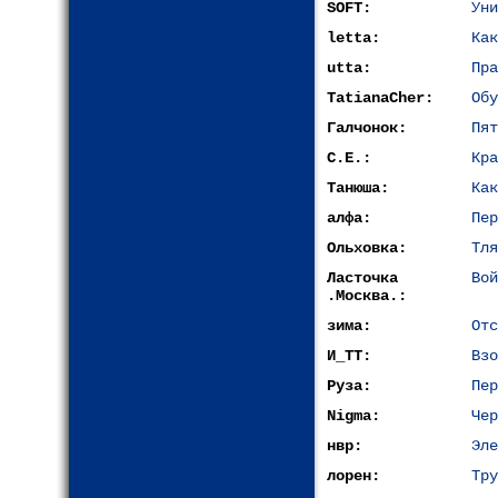
SOFT:
Уни
letta:
Как
utta:
Пра
TatianaCher:
Обу
Галчонок:
Пят
С.Е.:
Кра
Танюша:
Как
алфа:
Пер
Ольховка:
Тля
Ласточка
Вой
.Москва.:
зима:
Отс
И_ТТ:
Взо
Руза:
Пер
Nigma:
Чер
нвр:
Эле
лорен:
Тру