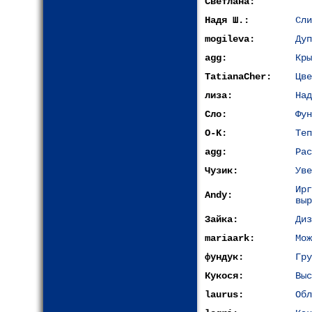
Светлана:
Надя Ш.:
Сли
mogileva:
Дуп
agg:
Кры
TatianaCher:
Цве
лиза:
Над
Сло:
Фун
O-K:
Теп
agg:
Рас
Чузик:
Уве
Ир
Andy:
выр
Зайка:
Диз
mariaark:
Мож
фундук:
Гру
Кукося:
Выс
laurus:
Обл